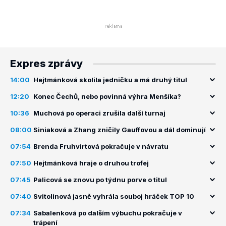
Expres zprávy
14:00
Hejtmánková skolila jedničku a má druhý titul
12:20
Konec Čechů, nebo povinná výhra Menšíka?
10:36
Muchová po operaci zrušila další turnaj
08:00
Siniaková a Zhang zničily Gauffovou a dál dominují
07:54
Brenda Fruhvirtová pokračuje v návratu
07:50
Hejtmánková hraje o druhou trofej
07:45
Palicová se znovu po týdnu porve o titul
07:40
Svitolinová jasně vyhrála souboj hráček TOP 10
07:34
Sabalenková po dalším výbuchu pokračuje v
trápení