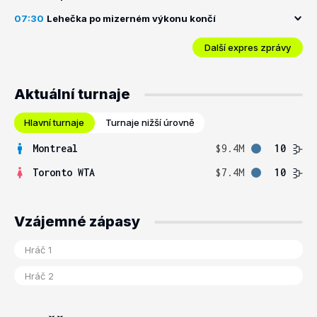
07:30
Lehečka po mizerném výkonu končí
Další expres zprávy
Aktuální turnaje
Hlavní turnaje
Turnaje nižší úrovně
Montreal
$9.4M
10
Toronto WTA
$7.4M
10
Vzájemné zápasy