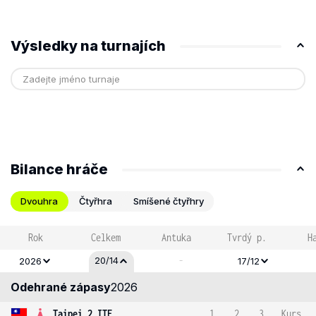
Výsledky na turnajích
Bilance hráče
Dvouhra
Čtyřhra
Smíšené čtyřhry
Rok
Celkem
Antuka
Tvrdý p.
H
-
20/14
2026
17/12
Odehrané zápasy
2026
Taipei 2 ITF
1
2
3
Kurs