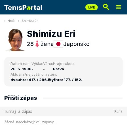
Hráči
Shimizu Eri
Shimizu Eri
28
žena
Japonsko
Datum nar.:
Výška:
Váha:
Hraje rukou:
28. 5. 1998
-
-
Pravá
Aktuální/nejvyšší umístění:
dvouhra: 417. / 296.
čtyřhra: 177. / 152.
Příští zápas
Turnaj a zápas
Kurs
Žádné nadcházející zápasy.