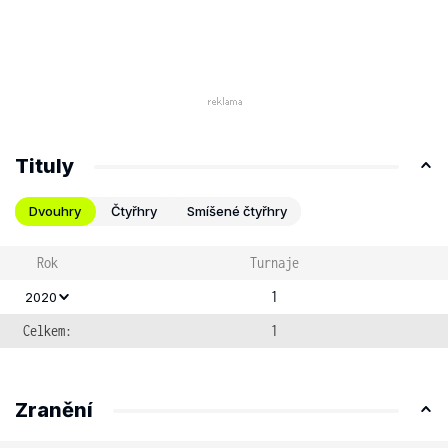
Tituly
Dvouhry
Čtyřhry
Smíšené čtyřhry
Rok
Turnaje
1
2020
Celkem:
1
Zranění