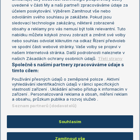
uvedené v části My a naši partneři zpracováváme údaje za
US Open
účelem poskytování. Výběrem Zamítnout vše nebo
odvoláním svého souhlasu je zakážete. Pokud jsou
Turnaj mistrů
sledovací technologie zakázány, některé zobrazené
Turnaj mistryň
obsahy a reklamy pro vás nemusí být tolik relevantní. Tuto
Aktualní trendy
nabídku můžete kdykoli znovu zobrazit a změnit své volby
nebo souhlas odvolat kliknutím na odkaz Řízení předvoleb
ve spodní části webové stránky. Vaše volby se projeví v
Fotbalové přestupy
našem Internetová stránka. Další podrobnosti naleznete v
Livesport Daily
našich Zásadách ochrany osobních údajů.
Třetí strany
Společně s našimi partnery zpracováváme údaje s
LS Prague Open
tímto cílem:
Používání přesných údajů o zeměpisné poloze . Aktivní
vyhledávání identifikačních údajů v rámci specifických
vlastností zařízení . Ukládání a/nebo přístup k informacím v
Podmínky užití
Nastavení soukromí
zařízení . Personalizovaná reklama a obsah, měření reklam
GDPR a žurnalistika
Reklama
a obsahu, průzkum publika a rozvoj služeb .
Informace o zpracování osobních
Kontakt
Seznam partnerů (dodavatelů)
údajů
Tiráž
Souhlasím
Copyright © 2008-2026 TenisPortal.cz. Využíváme zpravodajství ČTK.
Zamítnout vše