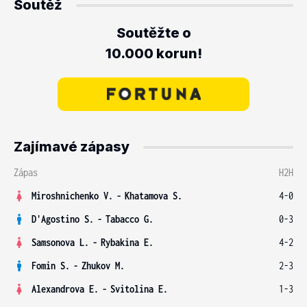
Soutěž
Soutěžte o
10.000 korun!
Zajímavé zápasy
Zápas
H2H
Miroshnichenko V.
-
Khatamova S.
4-0
D'Agostino S.
-
Tabacco G.
0-3
Samsonova L.
-
Rybakina E.
4-2
Fomin S.
-
Zhukov M.
2-3
Alexandrova E.
-
Svitolina E.
1-3