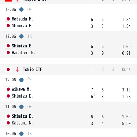
18.06.
OF
Matsuda M.
6
6
1.84
Shimizu E.
3
3
1.84
17.06.
1K
Shimizu E.
6
6
1.05
Hanatani N.
3
0
6.91
Tokio ITF
1
2
3
Kurs
12.06.
ČF
Aikawa M.
7
6
3.13
2
Shimizu E.
6
3
1.28
11.06.
OF
Shimizu E.
6
6
1.09
Katsumi N.
3
4
5.50
10.06.
1K