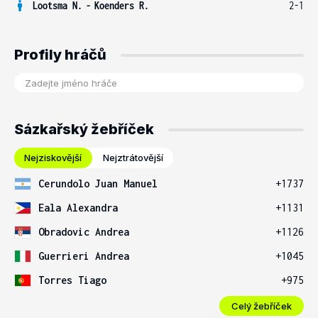
Lootsma N.
-
Koenders R.
2-1
Profily hráčů
Sázkařský žebříček
Nejziskovější
Nejztrátovější
Cerundolo Juan Manuel
+1737
Eala Alexandra
+1131
Obradovic Andrea
+1126
Guerrieri Andrea
+1045
Torres Tiago
+975
Celý žebříček