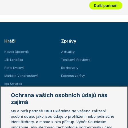
Další partneři
Hráči
Zprávy
Novak Djokovič
Aktuality
Jiří Lehečka
Tenisová Previews
Petra Kvitová
Rozhovory
Markéta Vondroušová
Express zprávy
Iga Swiatek
Marie Bouzková
Ochrana vašich osobních údajů nás
Žebříčky
Kalendář turnajů
zajímá
My a naši partneři
999
ukládáme do vašeho zařízení
Žebříček ATP (muži)
Australian Open
osobní údaje, jako jsou údaje o prohlížení nebo jedinečné
Žebříček WTA (ženy)
French Open
identifikátory, a máme k nim přístup. Výběr Souhlasím
umožňuje, aby sledovací technologie podporovaly účely
Sázkařský žebříček
Wimbledon