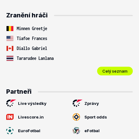
Zranění hráči
Minnen Greetje
Tiafoe Frances
Diallo Gabriel
Tararudee Lanlana
Celý seznam
Partneři
Live výsledky
Zprávy
Livescore.in
Sport odds
EuroFotbal
eFotbal