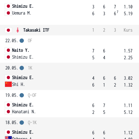
Shimizu E.
3
6
7
1.10
7
Uemura M.
6
3
6
5.19
Takasaki ITF
1
2
3
Kurs
22.05.
OF
Naito Y.
7
6
1.57
Shimizu E.
5
4
2.25
20.05.
1K
Shimizu E.
4
6
6
3.02
Shi H.
6
1
2
1.32
19.05.
Q-OF
Shimizu E.
6
7
1.11
Hanatani N.
2
5
5.12
18.05.
Q-1K
Shimizu E.
6
6
1.12
Osborne A.