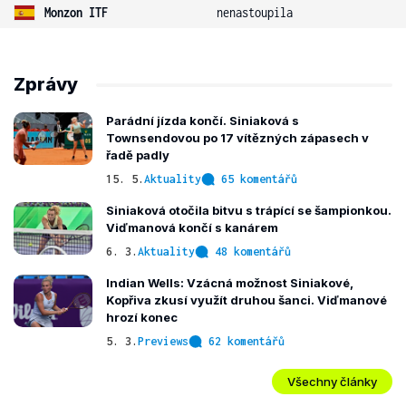
Monzon ITF
nenastoupila
Zprávy
Parádní jízda končí. Siniaková s
Townsendovou po 17 vítězných zápasech v
řadě padly
15. 5.
Aktuality
65 komentářů
Siniaková otočila bitvu s trápící se šampionkou.
Viďmanová končí s kanárem
6. 3.
Aktuality
48 komentářů
Indian Wells: Vzácná možnost Siniakové,
Kopřiva zkusí využít druhou šanci. Viďmanové
hrozí konec
5. 3.
Previews
62 komentářů
Všechny články