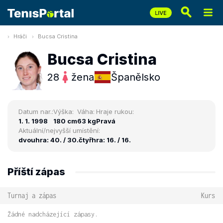
Hráči
Bucsa Cristina
Bucsa Cristina
28
žena
Španělsko
Datum nar.:
Výška:
Váha:
Hraje rukou:
1. 1. 1998
180 cm
63 kg
Pravá
Aktuální/nejvyšší umístění:
dvouhra: 40. / 30.
čtyřhra: 16. / 16.
Příští zápas
Turnaj a zápas
Kurs
Žádné nadcházející zápasy.