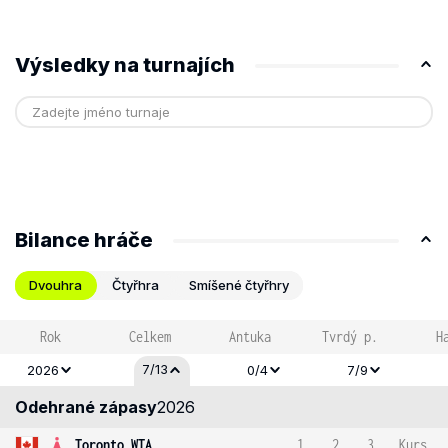
Výsledky na turnajích
Bilance hráče
Dvouhra
Čtyřhra
Smíšené čtyřhry
Rok
Celkem
Antuka
Tvrdý p.
H
7/13
2026
0/4
7/9
Odehrané zápasy
2026
Toronto WTA
1
2
3
Kurs