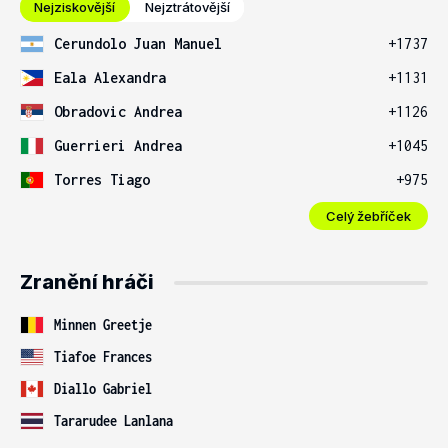
Nejziskovější
Nejztrátovější
Cerundolo Juan Manuel
+1737
Eala Alexandra
+1131
Obradovic Andrea
+1126
Guerrieri Andrea
+1045
Torres Tiago
+975
Celý žebříček
Zranění hráči
Minnen Greetje
Tiafoe Frances
Diallo Gabriel
Tararudee Lanlana