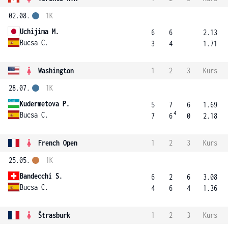
02.08.
1K
Uchijima M.
6
6
2.13
Bucsa C.
3
4
1.71
Washington
1
2
3
Kurs
28.07.
1K
Kudermetova P.
5
7
6
1.69
4
Bucsa C.
7
6
0
2.18
French Open
1
2
3
Kurs
25.05.
1K
Bandecchi S.
6
2
6
3.08
Bucsa C.
4
6
4
1.36
Štrasburk
1
2
3
Kurs