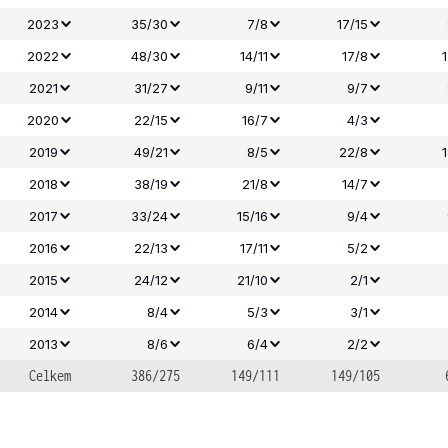
2023
35/30
7/8
17/15
2022
48/30
14/11
17/8
2021
31/27
9/11
9/7
2020
22/15
16/7
4/3
2019
49/21
8/5
22/8
2018
38/19
21/8
14/7
2017
33/24
15/16
9/4
2016
22/13
17/11
5/2
2015
24/12
21/10
2/1
2014
8/4
5/3
3/1
2013
8/6
6/4
2/2
Celkem
386/275
149/111
149/105