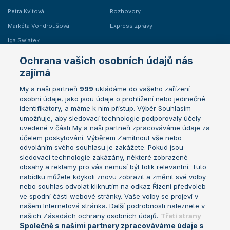
Petra Kvitová
Rozhovory
Markéta Vondroušová
Express zprávy
Iga Swiatek
Marie Bouzková
Ochrana vašich osobních údajů nás
Žebříčky
Kalendář turnajů
zajímá
My a naši partneři
999
ukládáme do vašeho zařízení
Žebříček ATP (muži)
Australian Open
osobní údaje, jako jsou údaje o prohlížení nebo jedinečné
Žebříček WTA (ženy)
French Open
identifikátory, a máme k nim přístup. Výběr Souhlasím
umožňuje, aby sledovací technologie podporovaly účely
Sázkařský žebříček
Wimbledon
uvedené v části My a naši partneři zpracováváme údaje za
US Open
účelem poskytování. Výběrem Zamítnout vše nebo
odvoláním svého souhlasu je zakážete. Pokud jsou
Turnaj mistrů
sledovací technologie zakázány, některé zobrazené
Turnaj mistryň
obsahy a reklamy pro vás nemusí být tolik relevantní. Tuto
Aktualní trendy
nabídku můžete kdykoli znovu zobrazit a změnit své volby
nebo souhlas odvolat kliknutím na odkaz Řízení předvoleb
ve spodní části webové stránky. Vaše volby se projeví v
Fotbalové přestupy
našem Internetová stránka. Další podrobnosti naleznete v
Livesport Daily
našich Zásadách ochrany osobních údajů.
Třetí strany
Společně s našimi partnery zpracováváme údaje s
LS Prague Open