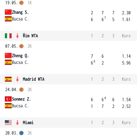
19.05.
1K
Zhang S.
2
7
7
2.30
7
Bucsa C.
6
6
5
1.61
Řím WTA
1
2
3
Kurs
07.05.
2K
Zheng Q.
7
6
1.14
6
Bucsa C.
6
2
5.96
Madrid WTA
1
2
3
Kurs
24.04.
2K
4
Sonmez Z.
6
6
6
1.54
Bucsa C.
1
7
2
2.52
Miami
1
2
3
Kurs
20.03.
2K