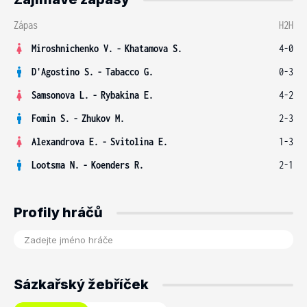
Zápas
H2H
Miroshnichenko V.
-
Khatamova S.
4-0
D'Agostino S.
-
Tabacco G.
0-3
Samsonova L.
-
Rybakina E.
4-2
Fomin S.
-
Zhukov M.
2-3
Alexandrova E.
-
Svitolina E.
1-3
Lootsma N.
-
Koenders R.
2-1
Profily hráčů
Sázkařský žebříček