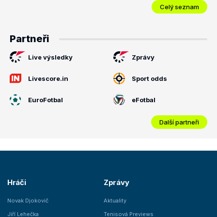
Celý seznam
Partneři
Live výsledky
Zprávy
Livescore.in
Sport odds
EuroFotbal
eFotbal
Další partneři
Hráči
Zprávy
Novak Djokovič
Aktuality
Jiří Lehečka
Tenisová Previews