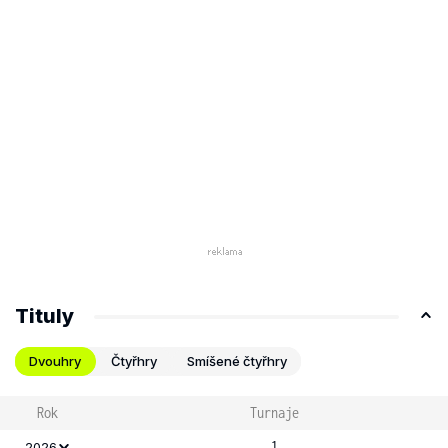
Tituly
Dvouhry
Čtyřhry
Smíšené čtyřhry
Rok
Turnaje
1
2026