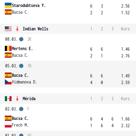
Starodubtseva Y.
6
3
2.56
Bucsa C.
2
2
1.52
Indian Wells
1
2
3
Kurs
08.03.
2K
Mertens E.
6
6
1.46
Bucsa C.
2
1
2.76
05.03.
1K
Bucsa C.
6
6
1.49
Vidmanova D.
4
0
2.59
Mérida
1
2
3
Kurs
02.03.
F
Bucsa C.
6
4
6
1.66
Frech M.
1
6
4
2.32
01.03.
SF