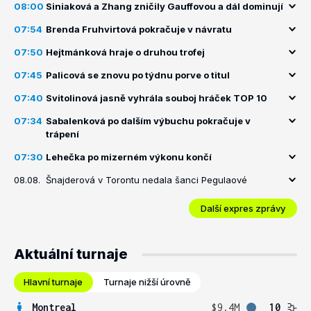
08:00
Siniaková a Zhang zničily Gauffovou a dál dominují
07:54
Brenda Fruhvirtová pokračuje v návratu
07:50
Hejtmánková hraje o druhou trofej
07:45
Palicová se znovu po týdnu porve o titul
07:40
Svitolinová jasně vyhrála souboj hráček TOP 10
07:34
Sabalenková po dalším výbuchu pokračuje v
trápení
07:30
Lehečka po mizerném výkonu končí
08.08.
Šnajderová v Torontu nedala šanci Pegulaové
Další expres zprávy
Aktuální turnaje
Hlavní turnaje
Turnaje nižší úrovně
Montreal
$9.4M
10