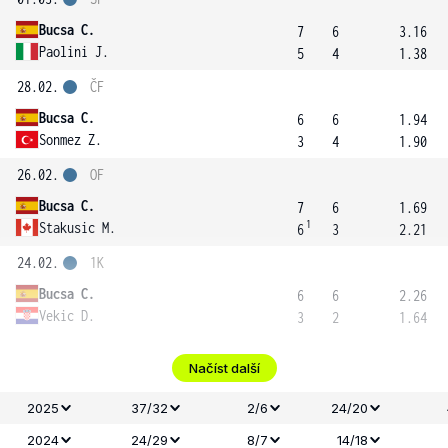
Bucsa C.
7
6
3.16
Paolini J.
5
4
1.38
28.02.
ČF
Bucsa C.
6
6
1.94
Sonmez Z.
3
4
1.90
26.02.
OF
Bucsa C.
7
6
1.69
1
Stakusic M.
6
3
2.21
24.02.
1K
Bucsa C.
6
6
2.26
Vekic D.
3
2
1.64
Načíst další
2025
37/32
2/6
24/20
2024
24/29
8/7
14/18