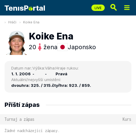
Hráči
Koike Ena
Koike Ena
20
žena
Japonsko
Datum nar.:
Výška:
Váha:
Hraje rukou:
1. 1. 2006
-
-
Pravá
Aktuální/nejvyšší umístění:
dvouhra: 325. / 315.
čtyřhra: 923. / 859.
Příští zápas
Turnaj a zápas
Kurs
Žádné nadcházející zápasy.