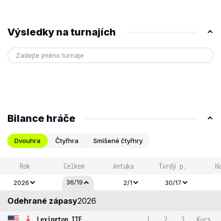
Výsledky na turnajích
Bilance hráče
Dvouhra
Čtyřhra
Smíšené čtyřhry
Rok
Celkem
Antuka
Tvrdý p.
H
36/19
2026
2/1
30/17
Odehrané zápasy
2026
Lexington ITF
1
2
3
Kurs