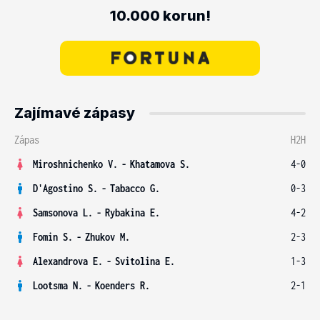
10.000 korun!
Zajímavé zápasy
Zápas
H2H
Miroshnichenko V.
-
Khatamova S.
4-0
D'Agostino S.
-
Tabacco G.
0-3
Samsonova L.
-
Rybakina E.
4-2
Fomin S.
-
Zhukov M.
2-3
Alexandrova E.
-
Svitolina E.
1-3
Lootsma N.
-
Koenders R.
2-1