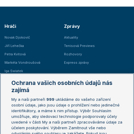
Hráči
Zprávy
Novak Djokovič
Aktuality
Jiří Lehečka
Tenisová Previews
Petra Kvitová
Rozhovory
Markéta Vondroušová
Express zprávy
Iga Swiatek
Marie Bouzková
Ochrana vašich osobních údajů nás
Žebříčky
Kalendář turnajů
zajímá
My a naši partneři
999
ukládáme do vašeho zařízení
Žebříček ATP (muži)
Australian Open
osobní údaje, jako jsou údaje o prohlížení nebo jedinečné
Žebříček WTA (ženy)
French Open
identifikátory, a máme k nim přístup. Výběr Souhlasím
umožňuje, aby sledovací technologie podporovaly účely
Sázkařský žebříček
Wimbledon
uvedené v části My a naši partneři zpracováváme údaje za
US Open
účelem poskytování. Výběrem Zamítnout vše nebo
odvoláním svého souhlasu je zakážete. Pokud jsou
Turnaj mistrů