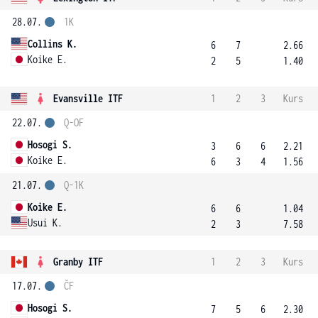
28.07.
1K
Collins K.
6
7
2.66
Koike E.
2
5
1.40
Evansville ITF
1
2
3
Kurs
22.07.
Q-OF
Hosogi S.
3
6
6
2.21
Koike E.
6
3
4
1.56
21.07.
Q-1K
Koike E.
6
6
1.04
Usui K.
2
3
7.58
Granby ITF
1
2
3
Kurs
17.07.
ČF
Hosogi S.
7
5
6
2.30