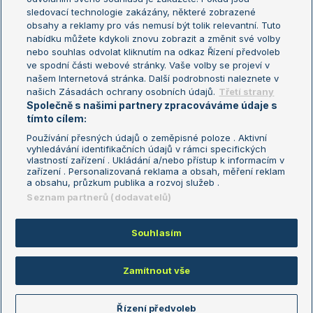
sledovací technologie zakázány, některé zobrazené
Turnaj mistryň
obsahy a reklamy pro vás nemusí být tolik relevantní. Tuto
Aktualní trendy
nabídku můžete kdykoli znovu zobrazit a změnit své volby
nebo souhlas odvolat kliknutím na odkaz Řízení předvoleb
ve spodní části webové stránky. Vaše volby se projeví v
Fotbalové přestupy
našem Internetová stránka. Další podrobnosti naleznete v
Livesport Daily
našich Zásadách ochrany osobních údajů.
Třetí strany
Společně s našimi partnery zpracováváme údaje s
LS Prague Open
tímto cílem:
Používání přesných údajů o zeměpisné poloze . Aktivní
vyhledávání identifikačních údajů v rámci specifických
vlastností zařízení . Ukládání a/nebo přístup k informacím v
Podmínky užití
Nastavení soukromí
zařízení . Personalizovaná reklama a obsah, měření reklam
GDPR a žurnalistika
Reklama
a obsahu, průzkum publika a rozvoj služeb .
Informace o zpracování osobních
Kontakt
Seznam partnerů (dodavatelů)
údajů
Tiráž
Souhlasím
Copyright © 2008-2026 TenisPortal.cz. Využíváme zpravodajství ČTK.
Zamítnout vše
Řízení předvoleb