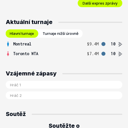
Další expres zprávy
Aktuální turnaje
Hlavní turnaje
Turnaje nižší úrovně
Montreal
$9.4M
10
Toronto WTA
$7.4M
10
Vzájemné zápasy
Soutěž
Soutěžte o