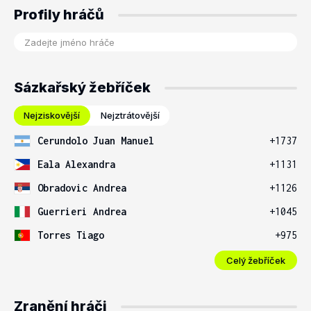
Profily hráčů
Sázkařský žebříček
Nejziskovější
Nejztrátovější
Cerundolo Juan Manuel
+1737
Eala Alexandra
+1131
Obradovic Andrea
+1126
Guerrieri Andrea
+1045
Torres Tiago
+975
Celý žebříček
Zranění hráči