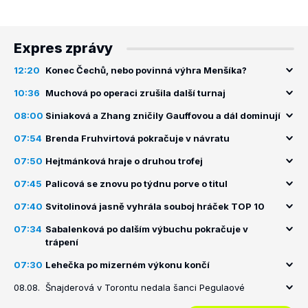
Expres zprávy
12:20
Konec Čechů, nebo povinná výhra Menšíka?
10:36
Muchová po operaci zrušila další turnaj
08:00
Siniaková a Zhang zničily Gauffovou a dál dominují
07:54
Brenda Fruhvirtová pokračuje v návratu
07:50
Hejtmánková hraje o druhou trofej
07:45
Palicová se znovu po týdnu porve o titul
07:40
Svitolinová jasně vyhrála souboj hráček TOP 10
07:34
Sabalenková po dalším výbuchu pokračuje v
trápení
07:30
Lehečka po mizerném výkonu končí
08.08.
Šnajderová v Torontu nedala šanci Pegulaové