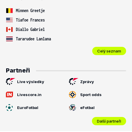
Minnen Greetje
Tiafoe Frances
Diallo Gabriel
Tararudee Lanlana
Celý seznam
Partneři
Live výsledky
Zprávy
Livescore.in
Sport odds
EuroFotbal
eFotbal
Další partneři