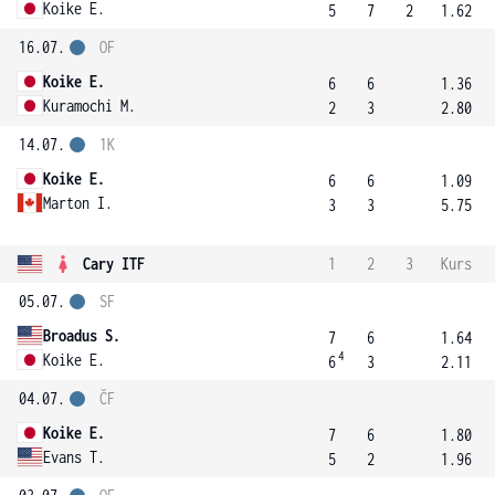
Koike E.
5
7
2
1.62
16.07.
OF
Koike E.
6
6
1.36
Kuramochi M.
2
3
2.80
14.07.
1K
Koike E.
6
6
1.09
Marton I.
3
3
5.75
Cary ITF
1
2
3
Kurs
05.07.
SF
Broadus S.
7
6
1.64
4
Koike E.
6
3
2.11
04.07.
ČF
Koike E.
7
6
1.80
Evans T.
5
2
1.96