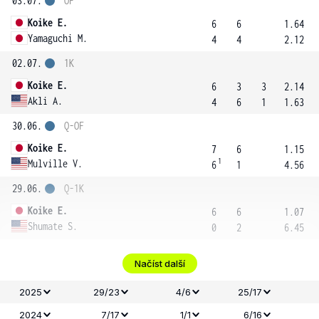
03.07.
OF
Koike E.
6
6
1.64
Yamaguchi M.
4
4
2.12
02.07.
1K
Koike E.
6
3
3
2.14
Akli A.
4
6
1
1.63
30.06.
Q-OF
Koike E.
7
6
1.15
1
Mulville V.
6
1
4.56
29.06.
Q-1K
Koike E.
6
6
1.07
Shumate S.
0
2
6.45
Načíst další
2025
29/23
4/6
25/17
2024
7/17
1/1
6/16