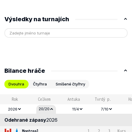
Výsledky na turnajích
Bilance hráče
Dvouhra
Čtyřhra
Smíšené čtyřhry
Rok
Celkem
Antuka
Tvrdý p.
H
20/20
2026
11/4
7/10
Odehrané zápasy
2026
Montreal
1
2
3
Kurs