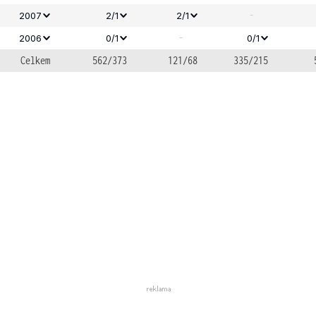
-
2007
2/1
2/1
-
2006
0/1
0/1
Celkem
562/373
121/68
335/215