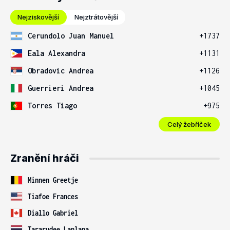
Nejziskovější
Nejztrátovější
Cerundolo Juan Manuel
+1737
Eala Alexandra
+1131
Obradovic Andrea
+1126
Guerrieri Andrea
+1045
Torres Tiago
+975
Celý žebříček
Zranění hráči
Minnen Greetje
Tiafoe Frances
Diallo Gabriel
Tararudee Lanlana