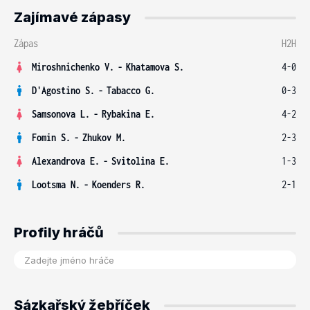
Zajímavé zápasy
Zápas
H2H
Miroshnichenko V.
-
Khatamova S.
4-0
D'Agostino S.
-
Tabacco G.
0-3
Samsonova L.
-
Rybakina E.
4-2
Fomin S.
-
Zhukov M.
2-3
Alexandrova E.
-
Svitolina E.
1-3
Lootsma N.
-
Koenders R.
2-1
Profily hráčů
Sázkařský žebříček