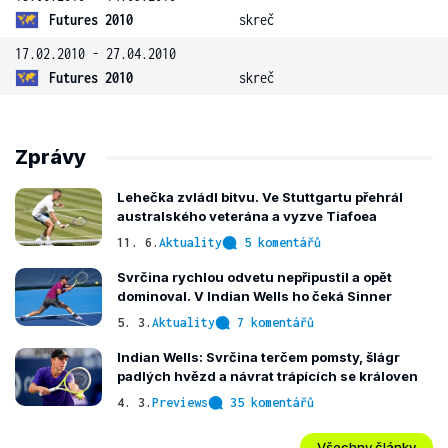
Futures 2010
skreč
17.02.2010 - 27.04.2010
Futures 2010
skreč
Zprávy
Lehečka zvládl bitvu. Ve Stuttgartu přehrál
australského veterána a vyzve Tiafoea
11. 6.
Aktuality
5 komentářů
Svrčina rychlou odvetu nepřipustil a opět
dominoval. V Indian Wells ho čeká Sinner
5. 3.
Aktuality
7 komentářů
Indian Wells: Svrčina terčem pomsty, šlágr
padlých hvězd a návrat trápících se královen
4. 3.
Previews
35 komentářů
Všechny články