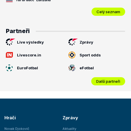
Celý seznam
Partneři
Live výsledky
Zprávy
Livescore.in
Sport odds
EuroFotbal
eFotbal
Další partneři
Hráči
Zprávy
Novak Djokovič
Aktuality