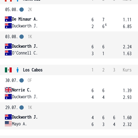
05.08.
2K
De Minaur A.
6
7
1.11
6
Duckworth J.
2
6
6.85
03.08.
1K
Duckworth J.
6
6
2.24
O'Connell C.
3
1
1.63
Los Cabos
1
2
3
Kurs
30.07.
OF
Norrie C.
6
6
1.39
Duckworth J.
4
4
2.93
29.07.
1K
Duckworth J.
4
6
6
1.60
Mayo A.
6
3
4
2.32