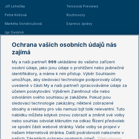
Jiří Lehečka
Tenisová Previews
Petra Kvitová
Rozhovory
Markéta Vondroušová
Express zprávy
Iga Swiatek
Marie Bouzková
Ochrana vašich osobních údajů nás
Žebříčky
Kalendář turnajů
zajímá
My a naši partneři
999
ukládáme do vašeho zařízení
Žebříček ATP (muži)
Australian Open
osobní údaje, jako jsou údaje o prohlížení nebo jedinečné
Žebříček WTA (ženy)
French Open
identifikátory, a máme k nim přístup. Výběr Souhlasím
umožňuje, aby sledovací technologie podporovaly účely
Sázkařský žebříček
Wimbledon
uvedené v části My a naši partneři zpracováváme údaje za
US Open
účelem poskytování. Výběrem Zamítnout vše nebo
odvoláním svého souhlasu je zakážete. Pokud jsou
Turnaj mistrů
sledovací technologie zakázány, některé zobrazené
Turnaj mistryň
obsahy a reklamy pro vás nemusí být tolik relevantní. Tuto
Aktualní trendy
nabídku můžete kdykoli znovu zobrazit a změnit své volby
nebo souhlas odvolat kliknutím na odkaz Řízení předvoleb
ve spodní části webové stránky. Vaše volby se projeví v
Fotbalové přestupy
našem Internetová stránka. Další podrobnosti naleznete v
Livesport Daily
našich Zásadách ochrany osobních údajů.
Třetí strany