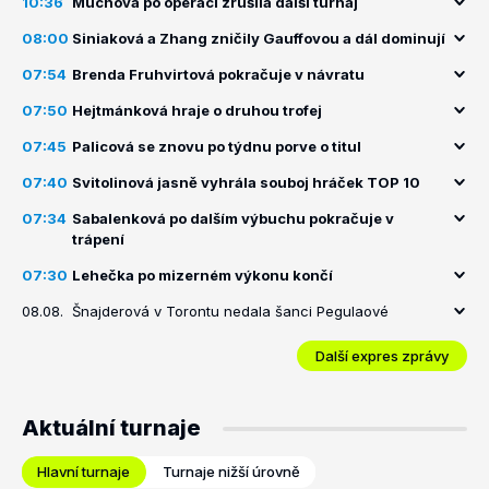
10:36
Muchová po operaci zrušila další turnaj
08:00
Siniaková a Zhang zničily Gauffovou a dál dominují
07:54
Brenda Fruhvirtová pokračuje v návratu
07:50
Hejtmánková hraje o druhou trofej
07:45
Palicová se znovu po týdnu porve o titul
07:40
Svitolinová jasně vyhrála souboj hráček TOP 10
07:34
Sabalenková po dalším výbuchu pokračuje v
trápení
07:30
Lehečka po mizerném výkonu končí
08.08.
Šnajderová v Torontu nedala šanci Pegulaové
Další expres zprávy
Aktuální turnaje
Hlavní turnaje
Turnaje nižší úrovně