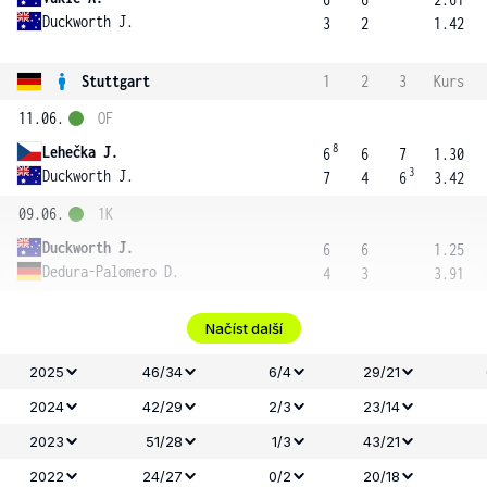
Duckworth J.
3
2
1.42
Stuttgart
1
2
3
Kurs
11.06.
OF
8
Lehečka J.
6
6
7
1.30
3
Duckworth J.
7
4
6
3.42
09.06.
1K
Duckworth J.
6
6
1.25
Dedura-Palomero D.
4
3
3.91
Načíst další
2025
46/34
6/4
29/21
2024
42/29
2/3
23/14
2023
51/28
1/3
43/21
2022
24/27
0/2
20/18