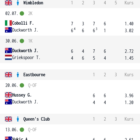
Wimbledon
1
2
3
4
5
Kurs
02.07.
2K
Cobolli F.
7
3
7
6
1.40
4
3
Duckworth J.
6
6
6
1
3.02
30.06.
1K
Duckworth J.
6
4
7
6
2.72
Griekspoor T.
4
6
5
4
1.45
Eastbourne
1
2
3
Kurs
20.06.
Q-OF
Hussey G.
6
6
3.96
Duckworth J.
4
4
1.20
Queen's Club
1
2
3
Kurs
13.06.
Q-OF
Vukic A.
6
6
2.61