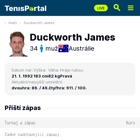
Hráči
Duckworth James
Duckworth James
34
muž
Austrálie
Datum nar.:
Výška:
Váha:
Hraje rukou:
21. 1. 1992
183 cm
82 kg
Pravá
Aktuální/nejvyšší umístění:
dvouhra: 86. / 46.
čtyřhra: 911. / 100.
Příští zápas
Turnaj a zápas
Kurs
Žádné nadcházející zápasy.