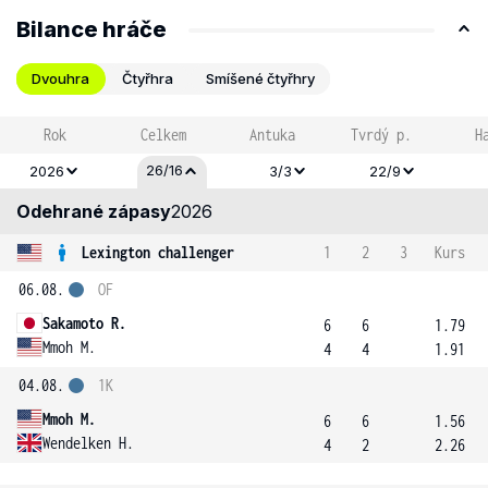
Bilance hráče
Dvouhra
Čtyřhra
Smíšené čtyřhry
Rok
Celkem
Antuka
Tvrdý p.
H
26/16
2026
3/3
22/9
Odehrané zápasy
2026
Lexington challenger
1
2
3
Kurs
06.08.
OF
Sakamoto R.
6
6
1.79
Mmoh M.
4
4
1.91
04.08.
1K
Mmoh M.
6
6
1.56
Wendelken H.
4
2
2.26