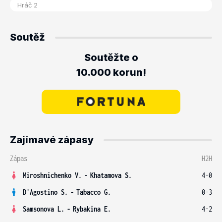
Soutěž
Soutěžte o
10.000 korun!
Zajímavé zápasy
Zápas
H2H
Miroshnichenko V.
-
Khatamova S.
4-0
D'Agostino S.
-
Tabacco G.
0-3
Samsonova L.
-
Rybakina E.
4-2