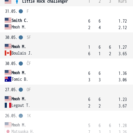
Little Rock challenger
1
2
3
Kurs
31.05.
F
Smith C.
6
6
1.72
Mmoh M.
2
4
2.12
30.05.
SF
Mmoh M.
1
6
6
1.27
Boulais J.
6
1
2
3.65
30.05.
ČF
Mmoh M.
6
6
1.36
Tomic B.
3
3
3.06
27.05.
OF
Mmoh M.
6
6
1.23
Legout T.
2
2
3.67
26.05.
1K
Mmoh M.
5
6
6
1.28
Matsuoka H.
7
3
1
3.26