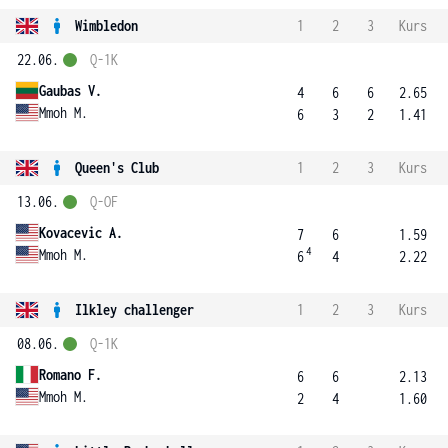
Wimbledon
1
2
3
Kurs
22.06.
Q-1K
Gaubas V.
4
6
6
2.65
Mmoh M.
6
3
2
1.41
Queen's Club
1
2
3
Kurs
13.06.
Q-OF
Kovacevic A.
7
6
1.59
4
Mmoh M.
6
4
2.22
Ilkley challenger
1
2
3
Kurs
08.06.
Q-1K
Romano F.
6
6
2.13
Mmoh M.
2
4
1.60