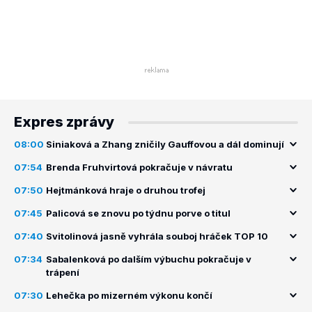
Expres zprávy
08:00
Siniaková a Zhang zničily Gauffovou a dál dominují
07:54
Brenda Fruhvirtová pokračuje v návratu
07:50
Hejtmánková hraje o druhou trofej
07:45
Palicová se znovu po týdnu porve o titul
07:40
Svitolinová jasně vyhrála souboj hráček TOP 10
07:34
Sabalenková po dalším výbuchu pokračuje v
trápení
07:30
Lehečka po mizerném výkonu končí