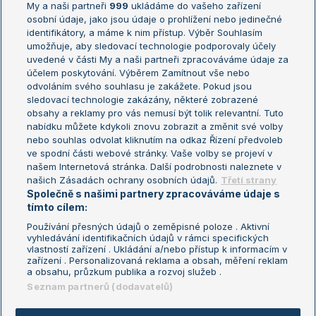
My a naši partneři
999
ukládáme do vašeho zařízení
Žebříček ATP (muži)
Australian Open
osobní údaje, jako jsou údaje o prohlížení nebo jedinečné
Žebříček WTA (ženy)
French Open
identifikátory, a máme k nim přístup. Výběr Souhlasím
umožňuje, aby sledovací technologie podporovaly účely
Sázkařský žebříček
Wimbledon
uvedené v části My a naši partneři zpracováváme údaje za
US Open
účelem poskytování. Výběrem Zamítnout vše nebo
odvoláním svého souhlasu je zakážete. Pokud jsou
Turnaj mistrů
sledovací technologie zakázány, některé zobrazené
Turnaj mistryň
obsahy a reklamy pro vás nemusí být tolik relevantní. Tuto
Aktualní trendy
nabídku můžete kdykoli znovu zobrazit a změnit své volby
nebo souhlas odvolat kliknutím na odkaz Řízení předvoleb
ve spodní části webové stránky. Vaše volby se projeví v
Fotbalové přestupy
našem Internetová stránka. Další podrobnosti naleznete v
Livesport Daily
našich Zásadách ochrany osobních údajů.
Třetí strany
Společně s našimi partnery zpracováváme údaje s
LS Prague Open
tímto cílem:
Používání přesných údajů o zeměpisné poloze . Aktivní
vyhledávání identifikačních údajů v rámci specifických
vlastností zařízení . Ukládání a/nebo přístup k informacím v
Podmínky užití
Nastavení soukromí
zařízení . Personalizovaná reklama a obsah, měření reklam
GDPR a žurnalistika
Reklama
a obsahu, průzkum publika a rozvoj služeb .
Informace o zpracování osobních
Kontakt
Seznam partnerů (dodavatelů)
údajů
Tiráž