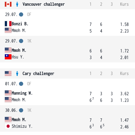
Vancouver challenger
1
2
3
Kurs
29.07.
OF
Bonzi B.
7
6
1.58
Mmoh M.
5
4
2.23
29.07.
1K
Mmoh M.
6
6
1.72
Hsu Y.
3
4
2.01
Cary challenger
1
2
3
Kurs
01.07.
OF
Manning W.
7
3
3
3.62
7
Mmoh M.
6
6
3
1.23
30.06.
1K
Mmoh M.
7
7
1.47
3
5
Shimizu Y.
6
6
2.46