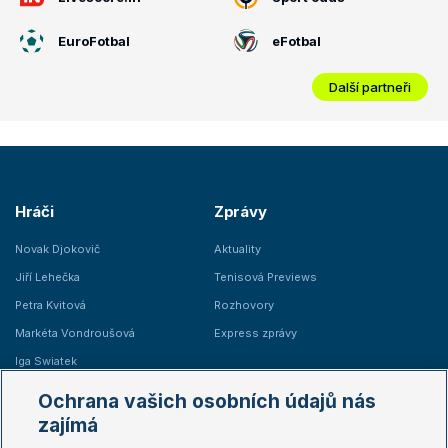
EuroFotbal
eFotbal
Další partneři
Hráči
Zprávy
Novak Djokovič
Aktuality
Jiří Lehečka
Tenisová Previews
Petra Kvitová
Rozhovory
Markéta Vondroušová
Express zprávy
Iga Swiatek
Marie Bouzková
Ochrana vašich osobních údajů nás
Žebříčky
Kalendář turnajů
zajímá