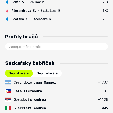
Fomin S.
-
Zhukov M.
2-3
Alexandrova E.
-
Svitolina E.
1-3
Lootsma N.
-
Koenders R.
2-1
Profily hráčů
Sázkařský žebříček
Nejziskovější
Nejztrátovější
Cerundolo Juan Manuel
+1737
Eala Alexandra
+1131
Obradovic Andrea
+1126
Guerrieri Andrea
+1045