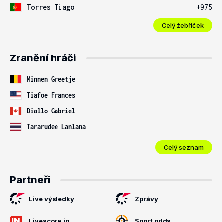
Torres Tiago
+975
Celý žebříček
Zranění hráči
Minnen Greetje
Tiafoe Frances
Diallo Gabriel
Tararudee Lanlana
Celý seznam
Partneři
Live výsledky
Zprávy
Livescore.in
Sport odds