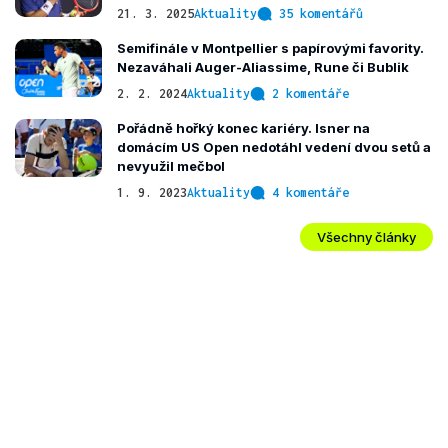
21. 3. 2025
Aktuality
35 komentářů
Semifinále v Montpellier s papírovými favority.
Nezaváhali Auger-Aliassime, Rune či Bublik
2. 2. 2024
Aktuality
2 komentáře
Pořádně hořký konec kariéry. Isner na
domácím US Open nedotáhl vedení dvou setů a
nevyužil mečbol
1. 9. 2023
Aktuality
4 komentáře
Všechny články