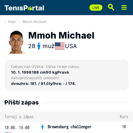
Hráči
Mmoh Michael
Mmoh Michael
28
muž
USA
Datum nar.:
Výška:
Váha:
Hraje rukou:
10. 1. 1998
188 cm
90 kg
Pravá
Aktuální/nejvyšší umístění:
dvouhra: 181. / 81.
čtyřhra: - / 174.
Příští zápas
Turnaj a zápas
Kurs
Brownsburg challenger
1K
10.08. 16:00