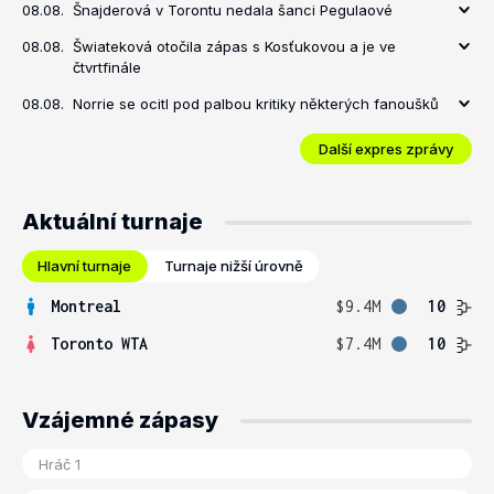
08.08.
Šnajderová v Torontu nedala šanci Pegulaové
08.08.
Šwiateková otočila zápas s Kosťukovou a je ve
čtvrtfinále
08.08.
Norrie se ocitl pod palbou kritiky některých fanoušků
Další expres zprávy
Aktuální turnaje
Hlavní turnaje
Turnaje nižší úrovně
Montreal
$9.4M
10
Toronto WTA
$7.4M
10
Vzájemné zápasy