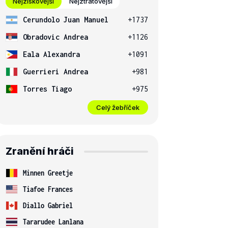
Nejziskovější
Nejztrátovější
Cerundolo Juan Manuel
+1737
Obradovic Andrea
+1126
Eala Alexandra
+1091
Guerrieri Andrea
+981
Torres Tiago
+975
Celý žebříček
Zranění hráči
Minnen Greetje
Tiafoe Frances
Diallo Gabriel
Tararudee Lanlana