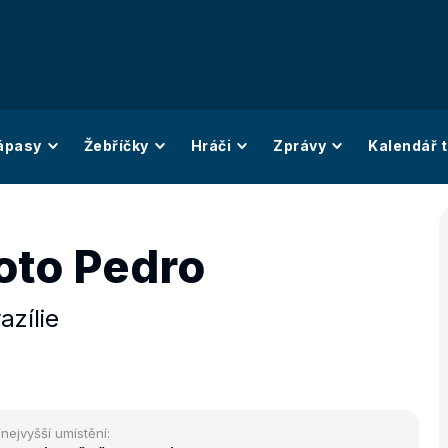
ápasy
Žebříčky
Hráči
Zprávy
Kalendář t
to Pedro
azílie
/nejvyšší umístění: