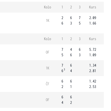
Kolo
1
2
3
Kurs
2
6
7
2.09
1K
6
3
5
1.66
Kolo
1
2
3
Kurs
7
4
6
5.72
OF
5
6
3
1.09
7
6
1.34
1K
3
6
4
2.81
6
6
1.42
ČF
2
1
2.53
6
6
OF
4
2