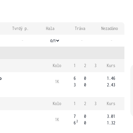
Tvrdý p.
Hala
Tráva
Nezadáno
-
-
-
0/1
Kolo
1
2
3
Kurs
o
6
0
1.46
1K
3
0
2.43
Kolo
1
2
3
Kurs
7
0
3.01
1K
2
6
0
1.32