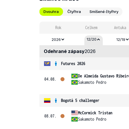
Dvouhra
Čtyřhra
Smíšené čtyřhry
Rok
Celkem
Antuka
12/20
2026
12/19
Odehrané zápasy
2026
Futures 2026
De Almeida Gustavo Ribeir
04.08.
Sakamoto Pedro
Bogotá 5 challenger
McCormick Tristan
08.07.
Sakamoto Pedro