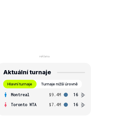
Aktuální turnaje
Hlavní turnaje
Turnaje nižší úrovně
Montreal
$9.4M
16
Toronto WTA
$7.4M
16