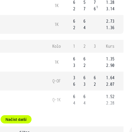
6
5
7
1.28
1K
1
2
7
6
3.14
6
6
2.73
1K
2
4
1.36
Kolo
1
2
3
Kurs
6
6
1.35
1K
3
2
2.90
3
6
6
1.64
Q-OF
6
3
2
2.07
6
6
1.52
Q-1K
4
4
2.28
Načíst další