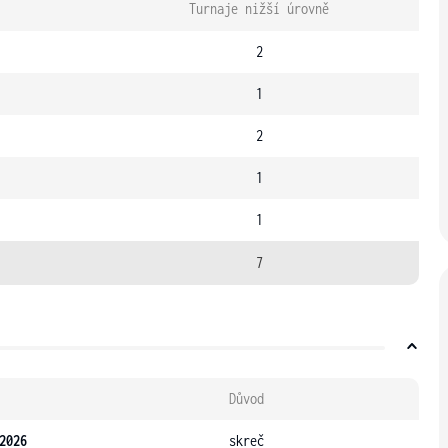
Turnaje nižší úrovně
2
1
2
1
1
7
Důvod
2026
skreč