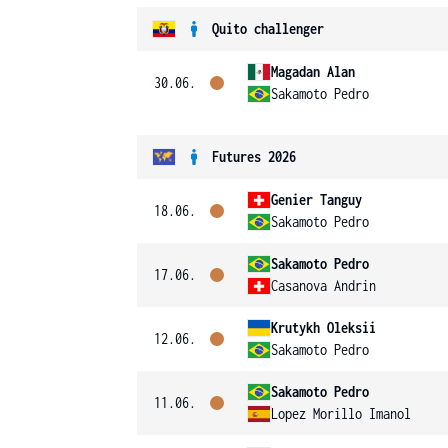
Quito challenger
Magadan Alan
30.06.
Sakamoto Pedro
Futures 2026
Genier Tanguy
18.06.
Sakamoto Pedro
Sakamoto Pedro
17.06.
Casanova Andrin
Krutykh Oleksii
12.06.
Sakamoto Pedro
Sakamoto Pedro
11.06.
Lopez Morillo Imanol