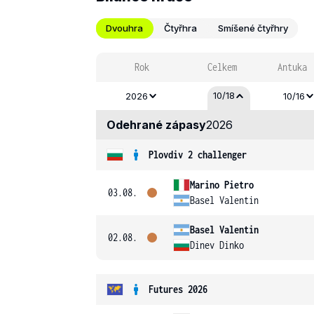
Dvouhra
Čtyřhra
Smíšené čtyřhry
Rok
Celkem
Antuka
10/18
2026
10/16
Odehrané zápasy
2026
Plovdiv 2 challenger
Marino Pietro
03.08.
Basel Valentin
Basel Valentin
02.08.
Dinev Dinko
Futures 2026