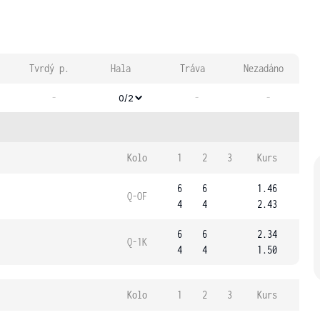
Tvrdý p.
Hala
Tráva
Nezadáno
-
-
-
0/2
Kolo
1
2
3
Kurs
6
6
1.46
Q-OF
4
4
2.43
6
6
2.34
Q-1K
4
4
1.50
Kolo
1
2
3
Kurs