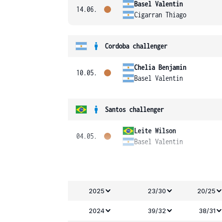
Basel Valentin
14.06.
Cigarran Thiago
Cordoba challenger
Chelia Benjamin
10.05.
Basel Valentin
Santos challenger
Leite Wilson
04.05.
Basel Valentin
2025
23/30
20/25
2024
39/32
38/31