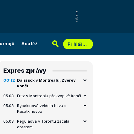
urnajů
Soutěž
Přihlášení
Expres zprávy
00:12
Další šok v Montrealu, Zverev
končí
05.08.
Fritz v Montrealu překvapivě končí
05.08.
Rybakinová zvládla bitvu s
Kasatkinovou
05.08.
Pegulaová v Torontu začala
obratem