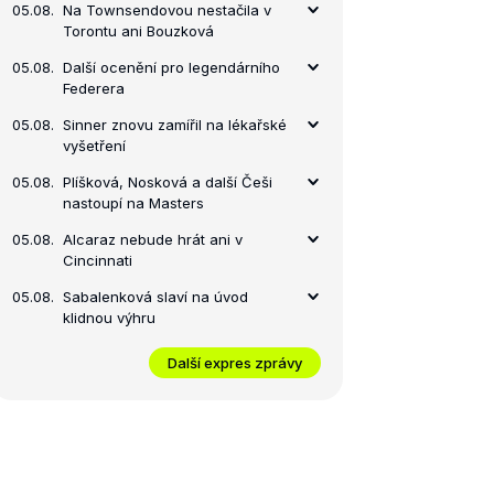
05.08.
Na Townsendovou nestačila v
Torontu ani Bouzková
05.08.
Další ocenění pro legendárního
Federera
05.08.
Sinner znovu zamířil na lékařské
vyšetření
05.08.
Plíšková, Nosková a další Češi
nastoupí na Masters
05.08.
Alcaraz nebude hrát ani v
Cincinnati
05.08.
Sabalenková slaví na úvod
klidnou výhru
Další expres zprávy