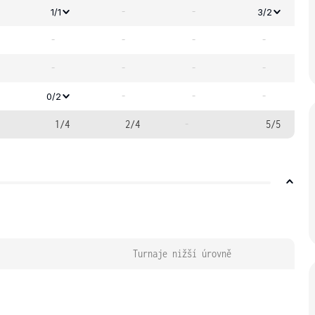
-
-
1/1
3/2
-
-
-
-
-
-
-
-
-
-
-
0/2
1/4
2/4
-
5/5
Turnaje nižší úrovně