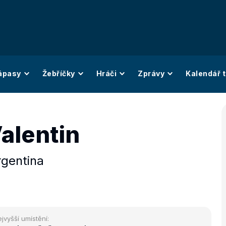
ápasy
Žebříčky
Hráči
Zprávy
Kalendář t
alentin
rgentina
jvyšší umístění: