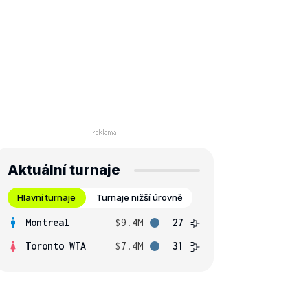
Aktuální turnaje
Hlavní turnaje
Turnaje nižší úrovně
Montreal
$9.4M
27
Toronto WTA
$7.4M
31