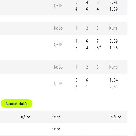
6
4
6
2.98
Q-1K
4
6
4
1.30
Kolo
1
2
3
Kurs
4
6
7
2.69
Q-1K
4
6
4
6
1.38
Kolo
1
2
3
Kurs
6
6
1.34
Q-1K
3
1
2.83
Načíst další
-
0/1
1/1
2/3
-
-
-
1/1