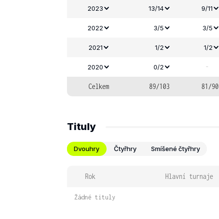
2023
13/14
9/11
2022
3/5
3/5
2021
1/2
1/2
-
2020
0/2
Celkem
89/103
81/90
Tituly
Dvouhry
Čtyřhry
Smíšené čtyřhry
Rok
Hlavní turnaje
Žádné tituly