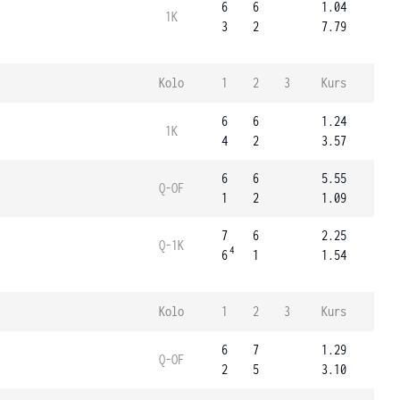
6
6
1.04
1K
3
2
7.79
Kolo
1
2
3
Kurs
6
6
1.24
1K
4
2
3.57
6
6
5.55
Q-OF
1
2
1.09
7
6
2.25
Q-1K
4
6
1
1.54
Kolo
1
2
3
Kurs
6
7
1.29
Q-OF
2
5
3.10