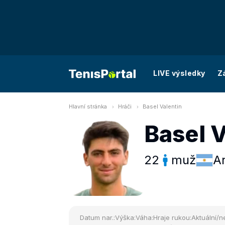
LIVE výsledky
Z
Hlavní stránka
Hráči
Basel Valentin
Basel V
22
muž
A
Datum nar.:
Výška:
Váha:
Hraje rukou:
Aktuální/ne