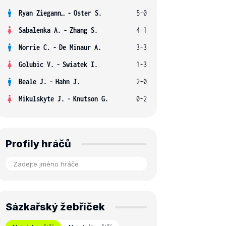
Ryan Ziegann S.
-
Oster S.
5-0
Sabalenka A.
-
Zhang S.
4-1
Norrie C.
-
De Minaur A.
3-3
Golubic V.
-
Swiatek I.
1-3
Beale J.
-
Hahn J.
2-0
Mikulskyte J.
-
Knutson G.
0-2
Profily hráčů
Sázkařský žebříček