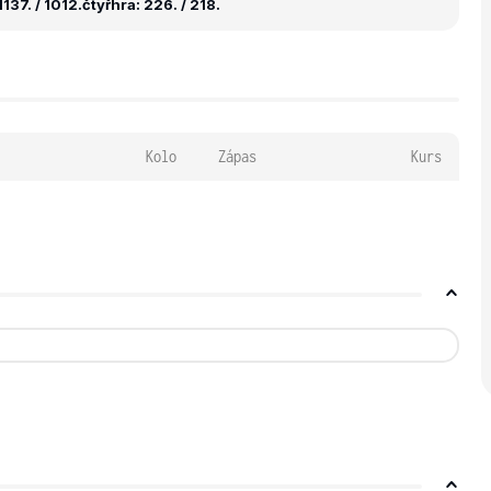
137. / 1012.
čtyřhra: 226. / 218.
Kolo
Zápas
Kurs