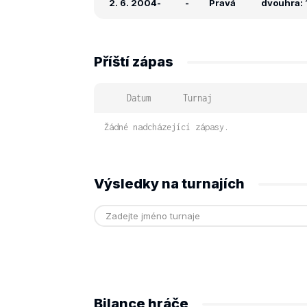
2. 6. 2004
-
-
Pravá
dvouhra: 1
Příští zápas
Datum
Turnaj
Žádné nadcházející zápasy.
Výsledky na turnajích
Bilance hráče