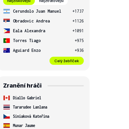
Nejziskovější
Nejztrátovější
Cerundolo Juan Manuel
+1737
Obradovic Andrea
+1126
Eala Alexandra
+1091
Torres Tiago
+975
Aguiard Enzo
+936
Celý žebříček
Zranění hráči
Diallo Gabriel
Tararudee Lanlana
Siniaková Kateřina
Munar Jaume