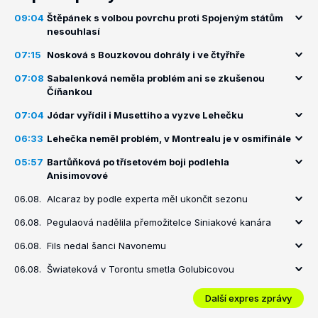
09:04
Štěpánek s volbou povrchu proti Spojeným státům
nesouhlasí
07:15
Nosková s Bouzkovou dohrály i ve čtyřhře
07:08
Sabalenková neměla problém ani se zkušenou
Číňankou
07:04
Jódar vyřídil i Musettiho a vyzve Lehečku
06:33
Lehečka neměl problém, v Montrealu je v osmifinále
05:57
Bartůňková po třísetovém boji podlehla
Anisimovové
06.08.
Alcaraz by podle experta měl ukončit sezonu
06.08.
Pegulaová nadělila přemožitelce Siniakové kanára
06.08.
Fils nedal šanci Navonemu
06.08.
Šwiateková v Torontu smetla Golubicovou
Další expres zprávy