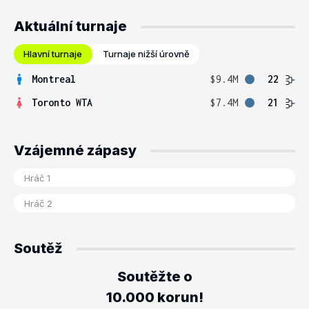
Aktuální turnaje
Hlavní turnaje
Turnaje nižší úrovně
Montreal
$9.4M
22
Toronto WTA
$7.4M
21
Vzájemné zápasy
Soutěž
Soutěžte o
10.000 korun!