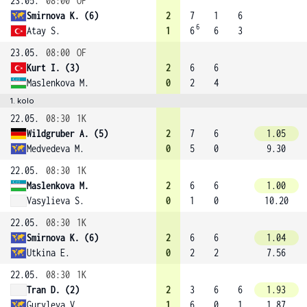
23.05.
08:00
OF
Smirnova K. (6)
2
7
1
6
6
Atay S.
1
6
6
3
23.05.
08:00
OF
Kurt I. (3)
2
6
6
Maslenkova M.
0
2
4
1. kolo
22.05.
08:30
1K
Wildgruber A. (5)
2
7
6
1.05
Medvedeva M.
0
5
0
9.30
22.05.
08:30
1K
Maslenkova M.
2
6
6
1.00
Vasylieva S.
0
1
0
10.20
22.05.
08:30
1K
Smirnova K. (6)
2
6
6
1.04
Utkina E.
0
2
2
7.56
22.05.
08:30
1K
Tran D. (2)
2
3
6
6
1.93
Guryleva V.
1
6
0
1
1.87