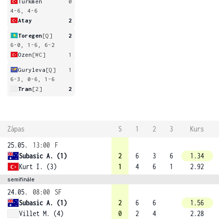
Turkmen
0
4-6, 4-6
Atay
2
Toregen
[Q]
2
6-0, 1-6, 6-2
Ozen
[WC]
1
Guryleva
[Q]
1
6-3, 0-6, 1-6
Tran
[2]
2
Zápas
S
1
2
3
Kurs
25.05.
13:00
F
Subasic A. (1)
2
6
3
6
1.34
Kurt I. (3)
1
4
6
1
2.92
semifinále
24.05.
08:00
SF
Subasic A. (1)
2
6
6
1.56
Villet M. (4)
0
2
4
2.28