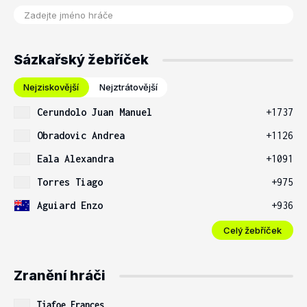
Sázkařský žebříček
Nejziskovější
Nejztrátovější
Cerundolo Juan Manuel
+1737
Obradovic Andrea
+1126
Eala Alexandra
+1091
Torres Tiago
+975
Aguiard Enzo
+936
Celý žebříček
Zranění hráči
Tiafoe Frances