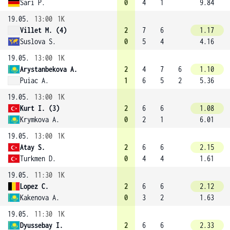
Sari P.
0
4
1
9.84
19.05.
13:00
1K
Villet M. (4)
2
7
6
1.17
Suslova S.
0
5
4
4.16
19.05.
13:00
1K
Arystanbekova A.
2
4
7
6
1.10
Puiac A.
1
6
5
2
5.36
19.05.
13:00
1K
Kurt I. (3)
2
6
6
1.08
Krymkova A.
0
2
1
6.01
19.05.
13:00
1K
Atay S.
2
6
6
2.15
Turkmen D.
0
4
4
1.61
19.05.
11:30
1K
Lopez C.
2
6
6
2.12
Kakenova A.
0
3
2
1.63
19.05.
11:30
1K
Dyussebay I.
2
6
6
2.33