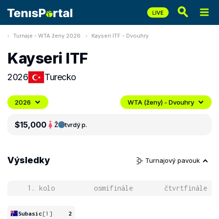
Turnaje - WTA ženy 2026
Kayseri ITF - Dvouhry
Kayseri ITF
2026
Turecko
2026
WTA (ženy) - Dvouhry
$15,000
Ž
tvrdý p.
Výsledky
Turnajový pavouk
1. kolo
osmifinále
čtvrtfinále
Subasic
[1]
2