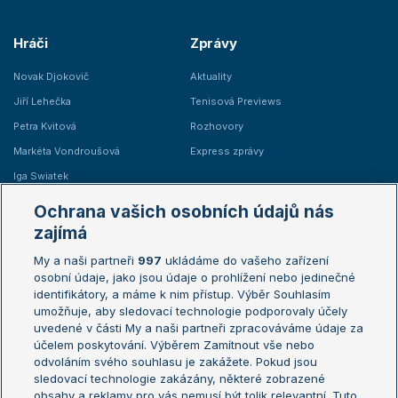
Hráči
Zprávy
Novak Djokovič
Aktuality
Jiří Lehečka
Tenisová Previews
Petra Kvitová
Rozhovory
Markéta Vondroušová
Express zprávy
Iga Swiatek
Marie Bouzková
Ochrana vašich osobních údajů nás
Žebříčky
Kalendář turnajů
zajímá
My a naši partneři
997
ukládáme do vašeho zařízení
Žebříček ATP (muži)
Australian Open
osobní údaje, jako jsou údaje o prohlížení nebo jedinečné
Žebříček WTA (ženy)
French Open
identifikátory, a máme k nim přístup. Výběr Souhlasím
umožňuje, aby sledovací technologie podporovaly účely
Sázkařský žebříček
Wimbledon
uvedené v části My a naši partneři zpracováváme údaje za
US Open
účelem poskytování. Výběrem Zamítnout vše nebo
odvoláním svého souhlasu je zakážete. Pokud jsou
Turnaj mistrů
sledovací technologie zakázány, některé zobrazené
Turnaj mistryň
obsahy a reklamy pro vás nemusí být tolik relevantní. Tuto