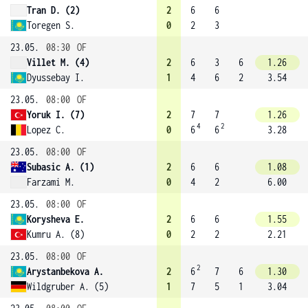
Tran D. (2)
2
6
6
Toregen S.
0
2
3
23.05.
08:30
OF
Villet M. (4)
2
6
3
6
1.26
Dyussebay I.
1
4
6
2
3.54
23.05.
08:00
OF
Yoruk I. (7)
2
7
7
1.26
4
2
Lopez C.
0
6
6
3.28
23.05.
08:00
OF
Subasic A. (1)
2
6
6
1.08
Farzami M.
0
4
2
6.00
23.05.
08:00
OF
Korysheva E.
2
6
6
1.55
Kumru A. (8)
0
2
2
2.21
23.05.
08:00
OF
2
Arystanbekova A.
2
6
7
6
1.30
Wildgruber A. (5)
1
7
5
1
3.04