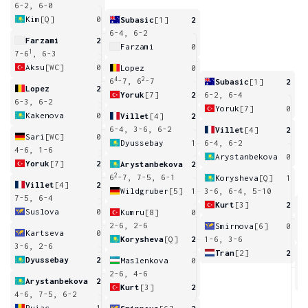
6-2, 6-0
Kim
[Q]
0
Subasic
[1]
2
6-4, 6-2
Farzami
2
Farzami
0
1
7-6
, 6-3
Aksu
[WC]
0
Lopez
0
4
2
6
-7, 6
-7
Subasic
[1]
2
Lopez
2
Yoruk
[7]
2
6-2, 6-4
6-3, 6-2
Yoruk
[7]
0
Kakenova
0
Villet
[4]
2
6-4, 3-6, 6-2
Villet
[4]
2
Sari
[WC]
0
Dyussebay
1
6-4, 6-2
4-6, 1-6
Arystanbekova
0
Yoruk
[7]
2
Arystanbekova
2
2
6
-7, 7-5, 6-1
Korysheva
[Q]
1
Villet
[4]
2
Wildgruber
[5]
1
3-6, 6-4, 5-10
7-5, 6-4
Kurt
[3]
2
Suslova
0
Kumru
[8]
0
6
2-6, 2-6
Smirnova
[6]
0
Kartseva
0
Korysheva
[Q]
2
1-6, 3-6
3-6, 2-6
Tran
[2]
2
Dyussebay
2
Maslenkova
0
6
2-6, 4-6
Arystanbekova
2
Kurt
[3]
2
4-6, 7-5, 6-2
Puiac
1