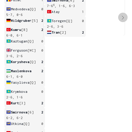
Smirnova
[6]
2
6
7-6
, 1-6, 6-3
Medvedeva
[Q]
0
Atay
1
5-7, 0-6
Wildgruber
[5]
2
Toregen
[Q]
0
2-6, 3-6
Kumru
[8]
2
Tran
[2]
2
6-0, 6-1
Kaztugan
[Q]
0
Ferguson
[WC]
0
3-6, 2-6
Korysheva
[Q]
2
Maslenkova
2
6-1, 6-0
Vasylieva
[Q]
0
Krymkova
0
2-6, 1-6
Kurt
[3]
2
Smirnova
[6]
2
6-2, 6-2
Utkina
[Q]
0