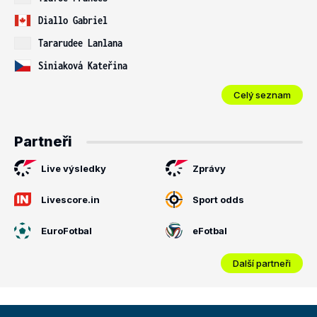
Diallo Gabriel
Tararudee Lanlana
Siniaková Kateřina
Celý seznam
Partneři
Live výsledky
Zprávy
Livescore.in
Sport odds
EuroFotbal
eFotbal
Další partneři