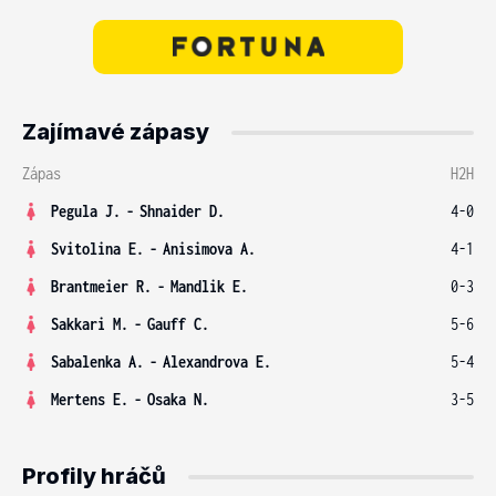
Zajímavé zápasy
Zápas
H2H
Pegula J.
-
Shnaider D.
4-0
Svitolina E.
-
Anisimova A.
4-1
Brantmeier R.
-
Mandlik E.
0-3
Sakkari M.
-
Gauff C.
5-6
Sabalenka A.
-
Alexandrova E.
5-4
Mertens E.
-
Osaka N.
3-5
Profily hráčů