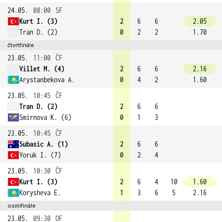
24.05.
08:00
SF
Kurt I. (3)
2
6
6
2.05
Tran D. (2)
0
2
2
1.70
čtvrtfinále
23.05.
11:00
ČF
Villet M. (4)
2
6
6
2.16
Arystanbekova A.
0
4
2
1.60
23.05.
10:45
ČF
Tran D. (2)
2
6
6
Smirnova K. (6)
0
1
3
23.05.
10:45
ČF
Subasic A. (1)
2
6
6
Yoruk I. (7)
0
2
4
23.05.
10:30
ČF
Kurt I. (3)
2
6
4
10
1.60
Korysheva E.
1
3
6
5
2.16
osmifinále
23.05.
09:30
OF