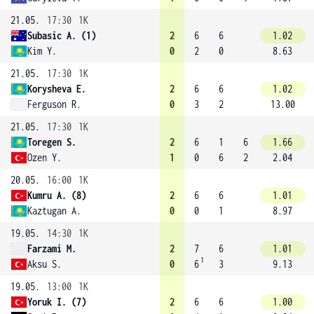
21.05.
17:30
1K
Subasic A. (1)
2
6
6
1.02
Kim Y.
0
2
0
8.63
21.05.
17:30
1K
Korysheva E.
2
6
6
1.02
Ferguson R.
0
3
2
13.00
21.05.
17:30
1K
Toregen S.
2
6
1
6
1.66
Ozen Y.
1
0
6
2
2.04
20.05.
16:00
1K
Kumru A. (8)
2
6
6
1.01
Kaztugan A.
0
0
1
8.97
19.05.
14:30
1K
Farzami M.
2
7
6
1.01
1
Aksu S.
0
6
3
9.13
19.05.
13:00
1K
Yoruk I. (7)
2
6
6
1.00