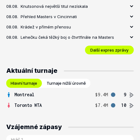
08.08.
Knutsonová největší titul nezískala
08.08.
Přehled Masters v Cincinnati
08.08.
Krádež v přímém přenosu
08.08.
Lehečku čeká těžký boj o čtvrtfinále na Masters
Další expres zprávy
Aktuální turnaje
Hlavní turnaje
Turnaje nižší úrovně
Montreal
$9.4M
9
Toronto WTA
$7.4M
10
Vzájemné zápasy