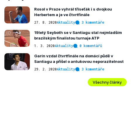
Rosol v Praze vyhrál tříseťák i s dvojkou
Herbertem a je ve čtvrtfinále
27. 8. 2020
Aktuality
3 komentáře
19letý Seyboth se v Santiagu stal nejmladším
brazilským finalistou turnaje ATP
1. 3. 2020
Aktuality
0 komentářů
Garín vzdal čtvrtfinále na domácí půdě v
Santiagu a přišel o antukovou neporazitelnost
29. 2. 2020
Aktuality
3 komentáře
Všechny články