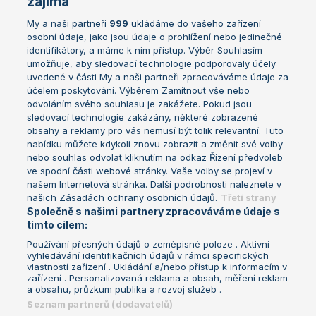
zajímá
My a naši partneři
999
ukládáme do vašeho zařízení
Žebříček ATP (muži)
Australian Open
osobní údaje, jako jsou údaje o prohlížení nebo jedinečné
Žebříček WTA (ženy)
French Open
identifikátory, a máme k nim přístup. Výběr Souhlasím
umožňuje, aby sledovací technologie podporovaly účely
Sázkařský žebříček
Wimbledon
uvedené v části My a naši partneři zpracováváme údaje za
US Open
účelem poskytování. Výběrem Zamítnout vše nebo
odvoláním svého souhlasu je zakážete. Pokud jsou
Turnaj mistrů
sledovací technologie zakázány, některé zobrazené
Turnaj mistryň
obsahy a reklamy pro vás nemusí být tolik relevantní. Tuto
Aktualní trendy
nabídku můžete kdykoli znovu zobrazit a změnit své volby
nebo souhlas odvolat kliknutím na odkaz Řízení předvoleb
ve spodní části webové stránky. Vaše volby se projeví v
Fotbalové přestupy
našem Internetová stránka. Další podrobnosti naleznete v
Livesport Daily
našich Zásadách ochrany osobních údajů.
Třetí strany
Společně s našimi partnery zpracováváme údaje s
LS Prague Open
tímto cílem:
Používání přesných údajů o zeměpisné poloze . Aktivní
vyhledávání identifikačních údajů v rámci specifických
vlastností zařízení . Ukládání a/nebo přístup k informacím v
Podmínky užití
Nastavení soukromí
zařízení . Personalizovaná reklama a obsah, měření reklam
GDPR a žurnalistika
Reklama
a obsahu, průzkum publika a rozvoj služeb .
Informace o zpracování osobních
Kontakt
Seznam partnerů (dodavatelů)
údajů