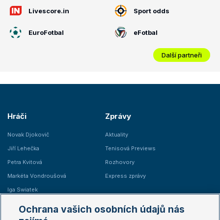
Livescore.in
Sport odds
EuroFotbal
eFotbal
Další partneři
Hráči
Zprávy
Novak Djokovič
Aktuality
Jiří Lehečka
Tenisová Previews
Petra Kvitová
Rozhovory
Markéta Vondroušová
Express zprávy
Iga Swiatek
Marie Bouzková
Ochrana vašich osobních údajů nás
Žebříčky
Kalendář turnajů