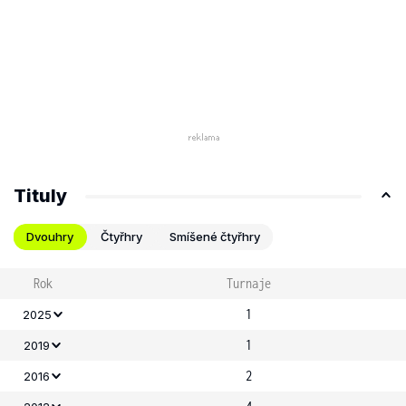
Tituly
Dvouhry
Čtyřhry
Smíšené čtyřhry
Rok
Turnaje
1
2025
1
2019
2
2016