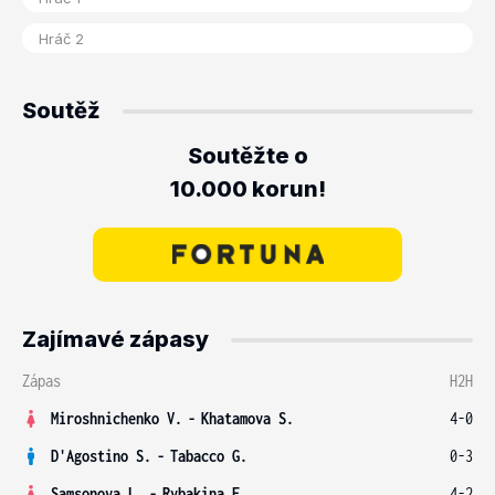
Soutěž
Soutěžte o
10.000 korun!
Zajímavé zápasy
Zápas
H2H
Miroshnichenko V.
-
Khatamova S.
4-0
D'Agostino S.
-
Tabacco G.
0-3
Samsonova L.
-
Rybakina E.
4-2