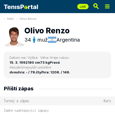
Hráči
Olivo Renzo
Olivo Renzo
34
muž
Argentina
Datum nar.:
Výška:
Váha:
Hraje rukou:
15. 3. 1992
180 cm
73 kg
Pravá
Aktuální/nejvyšší umístění:
dvouhra: - / 78.
čtyřhra: 1208. / 148.
Příští zápas
Turnaj a zápas
Kurs
Žádné nadcházející zápasy.