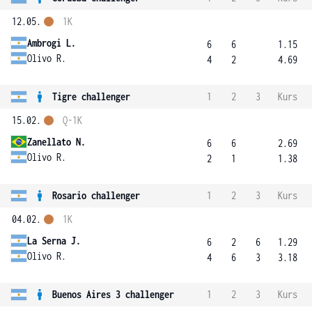
12.05.
1K
Ambrogi L.
6
6
1.15
Olivo R.
4
2
4.69
Tigre challenger
1
2
3
Kurs
15.02.
Q-1K
Zanellato N.
6
6
2.69
Olivo R.
2
1
1.38
Rosario challenger
1
2
3
Kurs
04.02.
1K
La Serna J.
6
2
6
1.29
Olivo R.
4
6
3
3.18
Buenos Aires 3 challenger
1
2
3
Kurs