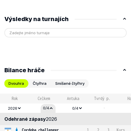
Výsledky na turnajích
Bilance hráče
Dvouhra
Čtyřhra
Smíšené čtyřhry
Rok
Celkem
Antuka
Tvrdý p.
H
-
0/4
2026
0/4
Odehrané zápasy
2026
Cordoba challenger
1
2
3
Kurs