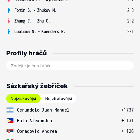
Fomin S.
-
Zhukov M.
2-3
Zhang J.
-
Zhu C.
2-2
Lootsma N.
-
Koenders R.
2-1
Profily hráčů
Sázkařský žebříček
Nejziskovější
Nejztrátovější
Cerundolo Juan Manuel
+1737
Eala Alexandra
+1131
Obradovic Andrea
+1126