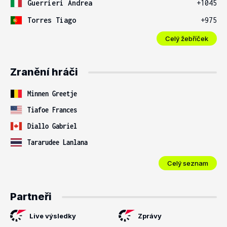
Guerrieri Andrea
+1045
Torres Tiago
+975
Celý žebříček
Zranění hráči
Minnen Greetje
Tiafoe Frances
Diallo Gabriel
Tararudee Lanlana
Celý seznam
Partneři
Live výsledky
Zprávy