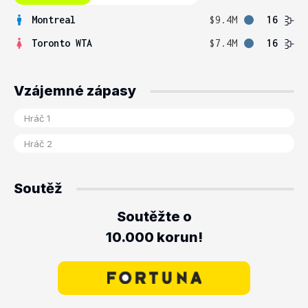
Montreal
$9.4M
16
Toronto WTA
$7.4M
16
Vzájemné zápasy
Soutěž
Soutěžte o
10.000 korun!