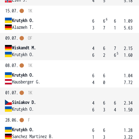
4
5
5.18
15.07.
1K
6
Krutykh O.
6
6
6
1.09
Alazmeh T.
3
7
1
5.63
09.07.
OF
Wiskandt M.
4
6
7
2.15
5
Krutykh O.
6
2
6
1.60
08.07.
1K
Krutykh O.
6
6
1.04
Hausberger G.
4
0
7.72
01.07.
1K
Siniakov D.
4
6
6
2.34
Krutykh O.
6
3
4
1.50
28.06.
F
Krutykh O.
6
6
1.28
Sanchez Martinez B.
1
3
3.22