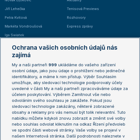
Novak Djokovič
Aktuality
Jiří Lehečka
Tenisová Previews
Petra Kvitová
Rozhovory
Markéta Vondroušová
Express zprávy
Iga Swiatek
Marie Bouzková
Ochrana vašich osobních údajů nás
Žebříčky
Kalendář turnajů
zajímá
My a naši partneři
999
ukládáme do vašeho zařízení
Žebříček ATP (muži)
Australian Open
osobní údaje, jako jsou údaje o prohlížení nebo jedinečné
Žebříček WTA (ženy)
French Open
identifikátory, a máme k nim přístup. Výběr Souhlasím
umožňuje, aby sledovací technologie podporovaly účely
Sázkařský žebříček
Wimbledon
uvedené v části My a naši partneři zpracováváme údaje za
US Open
účelem poskytování. Výběrem Zamítnout vše nebo
odvoláním svého souhlasu je zakážete. Pokud jsou
Turnaj mistrů
sledovací technologie zakázány, některé zobrazené
Turnaj mistryň
obsahy a reklamy pro vás nemusí být tolik relevantní. Tuto
Aktualní trendy
nabídku můžete kdykoli znovu zobrazit a změnit své volby
nebo souhlas odvolat kliknutím na odkaz Řízení předvoleb
ve spodní části webové stránky. Vaše volby se projeví v
Fotbalové přestupy
našem Internetová stránka. Další podrobnosti naleznete v
Livesport Daily