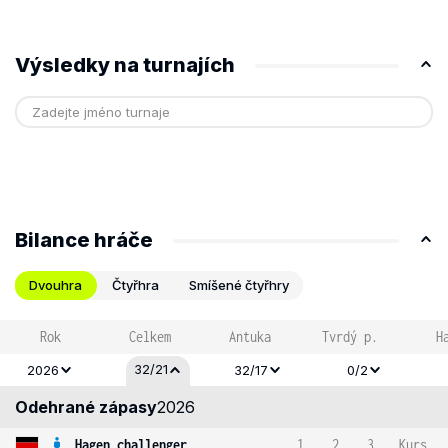
Výsledky na turnajích
Bilance hráče
Dvouhra
Čtyřhra
Smíšené čtyřhry
Rok
Celkem
Antuka
Tvrdý p.
H
32/21
2026
32/17
0/2
Odehrané zápasy
2026
Hagen challenger
1
2
3
Kurs