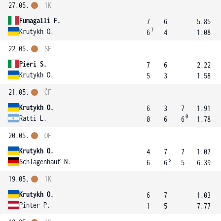
27.05.
1K
Fumagalli F.
7
6
5.85
7
Krutykh O.
6
4
1.08
22.05.
SF
Pieri S.
7
6
2.22
Krutykh O.
5
3
1.58
21.05.
ČF
Krutykh O.
6
3
7
1.91
0
Ratti L.
0
6
6
1.78
20.05.
OF
Krutykh O.
4
7
7
1.07
5
Schlagenhauf N.
6
6
5
6.39
19.05.
1K
Krutykh O.
6
7
1.03
Pinter P.
1
5
7.77