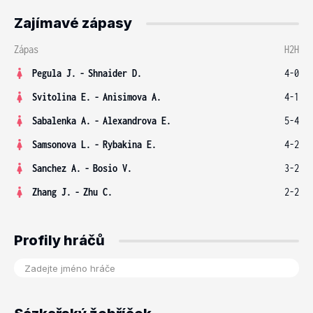
Zajímavé zápasy
Zápas
H2H
Pegula J.
-
Shnaider D.
4-0
Svitolina E.
-
Anisimova A.
4-1
Sabalenka A.
-
Alexandrova E.
5-4
Samsonova L.
-
Rybakina E.
4-2
Sanchez A.
-
Bosio V.
3-2
Zhang J.
-
Zhu C.
2-2
Profily hráčů