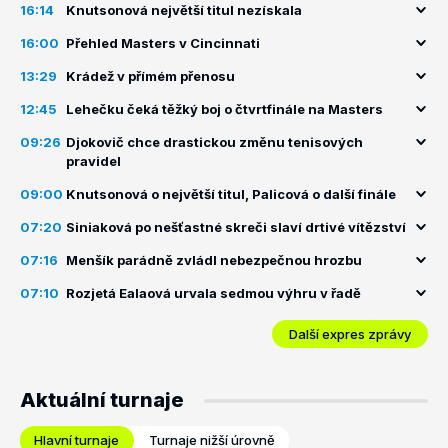
16:14
Knutsonová největší titul nezískala
16:00
Přehled Masters v Cincinnati
13:29
Krádež v přímém přenosu
12:45
Lehečku čeká těžký boj o čtvrtfinále na Masters
09:26
Djokovič chce drastickou změnu tenisových
pravidel
09:00
Knutsonová o největší titul, Palicová o další finále
07:20
Siniaková po nešťastné skreči slaví drtivé vítězství
07:16
Menšík parádně zvládl nebezpečnou hrozbu
07:10
Rozjetá Ealaová urvala sedmou výhru v řadě
Další expres zprávy
Aktuální turnaje
Hlavní turnaje
Turnaje nižší úrovně