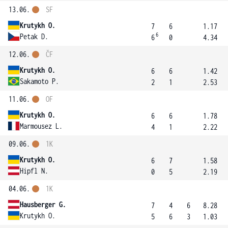
13.06.
SF
Krutykh O.
7
6
1.17
6
Petak D.
6
0
4.34
12.06.
ČF
Krutykh O.
6
6
1.42
Sakamoto P.
2
1
2.53
11.06.
OF
Krutykh O.
6
6
1.78
Marmousez L.
4
1
2.22
09.06.
1K
Krutykh O.
6
7
1.58
Hipfl N.
0
5
2.19
04.06.
1K
Hausberger G.
7
4
6
8.28
Krutykh O.
5
6
3
1.03