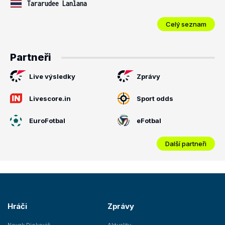
Tararudee Lanlana
Celý seznam
Partneři
Live výsledky
Zprávy
Livescore.in
Sport odds
EuroFotbal
eFotbal
Další partneři
Hráči
Zprávy