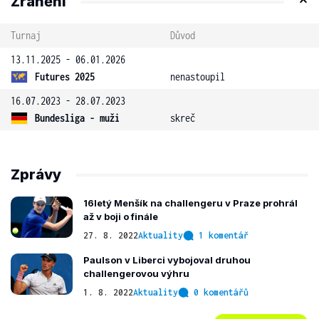
Zranění
Turnaj
Důvod
13.11.2025 - 06.01.2026
Futures 2025
nenastoupil
16.07.2023 - 28.07.2023
Bundesliga - muži
skreč
Zprávy
16letý Menšík na challengeru v Praze prohrál
až v boji o finále
27. 8. 2022
Aktuality
1 komentář
Paulson v Liberci vybojoval druhou
challengerovou výhru
1. 8. 2022
Aktuality
0 komentářů