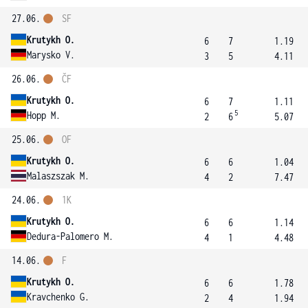
27.06.
SF
Krutykh O.
6
7
1.19
Marysko V.
3
5
4.11
26.06.
ČF
Krutykh O.
6
7
1.11
5
Hopp M.
2
6
5.07
25.06.
OF
Krutykh O.
6
6
1.04
Malaszszak M.
4
2
7.47
24.06.
1K
Krutykh O.
6
6
1.14
Dedura-Palomero M.
4
1
4.48
14.06.
F
Krutykh O.
6
6
1.78
Kravchenko G.
2
4
1.94