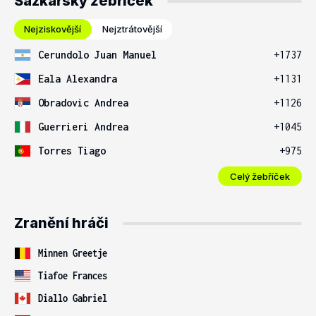
Sázkařský žebříček
Nejziskovější
Nejztrátovější
Cerundolo Juan Manuel
+1737
Eala Alexandra
+1131
Obradovic Andrea
+1126
Guerrieri Andrea
+1045
Torres Tiago
+975
Celý žebříček
Zranění hráči
Minnen Greetje
Tiafoe Frances
Diallo Gabriel