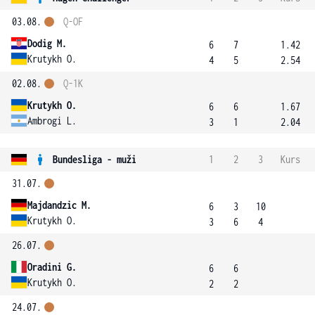
03.08.
Q-OF
Dodig M.
6
7
1.42
Krutykh O.
4
5
2.54
02.08.
Q-1K
Krutykh O.
6
6
1.67
Ambrogi L.
3
1
2.04
Bundesliga - muži
1
2
3
Kurs
31.07.
Majdandzic M.
6
3
10
Krutykh O.
3
6
4
26.07.
Oradini G.
6
6
Krutykh O.
2
2
24.07.