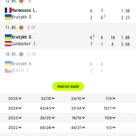
12.05.
1K
Marmousez L.
6
7
1.50
2
Krutykh O.
2
6
2.33
11.05.
Q-OF
2
Krutykh O.
6
6
10
1.08
Gundacker J.
7
1
8
5.60
10.05.
Q-1K
Krutykh O.
6
6
Brettl F.
2
1
Načíst další
2025
32/19
24/15
7/4
2024
43/43
31/34
12/7
2023
36/35
18/19
11/8
2022
49/28
44/21
1/3