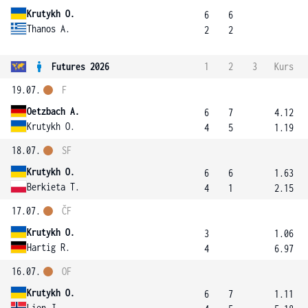
Krutykh O.
6
6
Thanos A.
2
2
Futures 2026
1
2
3
Kurs
19.07.
F
Oetzbach A.
6
7
4.12
Krutykh O.
4
5
1.19
18.07.
SF
Krutykh O.
6
6
1.63
Berkieta T.
4
1
2.15
17.07.
ČF
Krutykh O.
3
1.06
Hartig R.
4
6.97
16.07.
OF
Krutykh O.
6
7
1.11
Lien J.