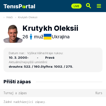
Hráči
Krutykh Oleksii
Krutykh Oleksii
26
muž
Ukrajina
Datum nar.:
Výška:
Váha:
Hraje rukou:
10. 3. 2000
-
-
Pravá
Aktuální/nejvyšší umístění:
dvouhra: 522. / 160.
čtyřhra: 1002. / 275.
Příští zápas
Turnaj a zápas
Kurs
Žádné nadcházející zápasy.