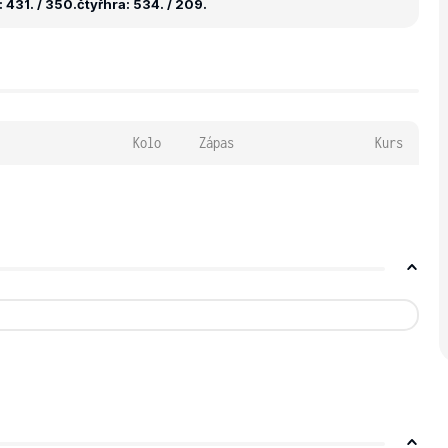
 431. / 350.
čtyřhra: 534. / 209.
Kolo
Zápas
Kurs