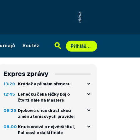
urnajů
Soutěž
Přihlášení
Expres zprávy
13:29
Krádež v přímém přenosu
12:45
Lehečku čeká těžký boj o
čtvrtfinále na Masters
09:26
Djokovič chce drastickou
změnu tenisových pravidel
09:00
Knutsonová o největší titul,
Palicová o další finále