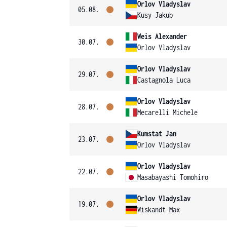
Orlov Vladyslav
05.08.
Kusy Jakub
Weis Alexander
30.07.
Orlov Vladyslav
Orlov Vladyslav
29.07.
Castagnola Luca
Orlov Vladyslav
28.07.
Mecarelli Michele
Kumstat Jan
23.07.
Orlov Vladyslav
Orlov Vladyslav
22.07.
Masabayashi Tomohiro
Orlov Vladyslav
19.07.
Wiskandt Max