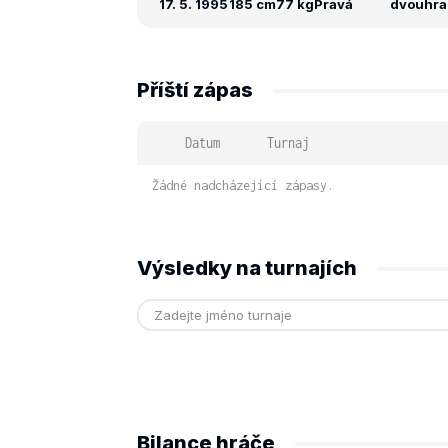
17. 5. 1995
185 cm
77 kg
Pravá
dvouhra:
Příští zápas
Datum
Turnaj
Žádné nadcházející zápasy.
Výsledky na turnajích
Bilance hráče