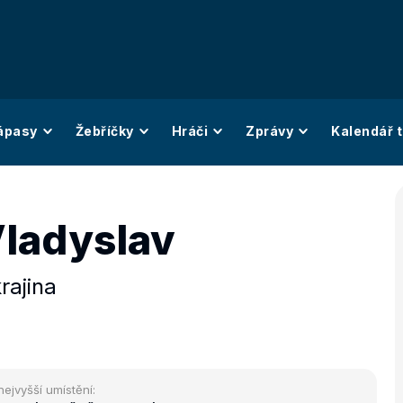
ápasy
Žebříčky
Hráči
Zprávy
Kalendář t
Vladyslav
rajina
nejvyšší umístění: