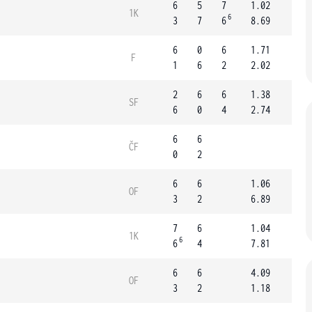
6
5
7
1.02
1K
6
3
7
6
8.69
6
0
6
1.71
F
1
6
2
2.02
2
6
6
1.38
SF
6
0
4
2.74
6
6
ČF
0
2
6
6
1.06
OF
3
2
6.89
7
6
1.04
1K
6
6
4
7.81
6
6
4.09
OF
3
2
1.18