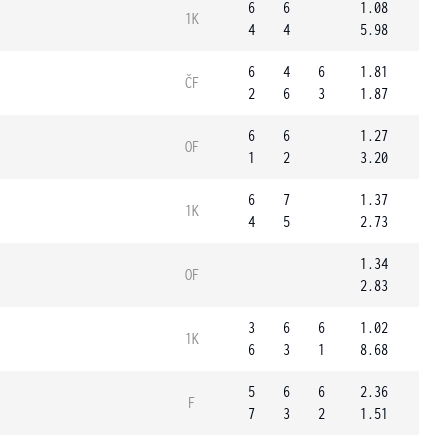
6
6
1.08
1K
4
4
5.98
6
4
6
1.81
ČF
2
6
3
1.87
6
6
1.27
OF
1
2
3.20
6
7
1.37
1K
4
5
2.73
1.34
OF
2.83
3
6
6
1.02
1K
6
3
1
8.68
5
6
6
2.36
F
7
3
2
1.51