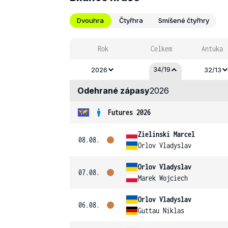
Dvouhra
Čtyřhra
Smíšené čtyřhry
Rok
Celkem
Antuka
34/19
2026
32/13
Odehrané zápasy
2026
Futures 2026
Zielinski Marcel
08.08.
Orlov Vladyslav
Orlov Vladyslav
07.08.
Marek Wojciech
Orlov Vladyslav
06.08.
Guttau Niklas