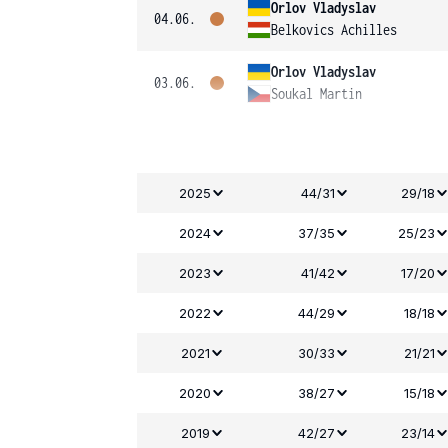
Orlov Vladyslav
04.06.
Belkovics Achilles
Orlov Vladyslav
03.06.
Soukal Martin
2025
44/31
29/18
2024
37/35
25/23
2023
41/42
17/20
2022
44/29
18/18
2021
30/33
21/21
2020
38/27
15/18
2019
42/27
23/14