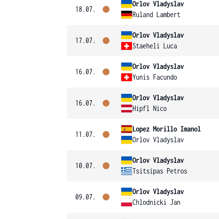
Orlov Vladyslav
18.07.
Ruland Lambert
Orlov Vladyslav
17.07.
Staeheli Luca
Orlov Vladyslav
16.07.
Yunis Facundo
Orlov Vladyslav
16.07.
Hipfl Nico
Lopez Morillo Imanol
11.07.
Orlov Vladyslav
Orlov Vladyslav
10.07.
Tsitsipas Petros
Orlov Vladyslav
09.07.
Chlodnicki Jan