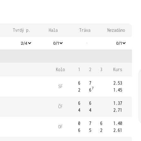
Tvrdý p.
Hala
Tráva
Nezadáno
-
2/4
0/1
0/1
Kolo
1
2
3
Kurs
6
7
2.53
SF
7
2
6
1.45
6
6
1.37
ČF
4
4
2.71
0
7
6
1.40
OF
6
5
2
2.61