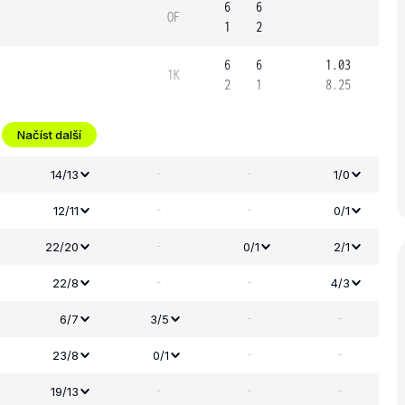
6
6
OF
1
2
6
6
1.03
1K
2
1
8.25
Načíst další
-
-
14/13
1/0
-
-
12/11
0/1
-
22/20
0/1
2/1
-
-
22/8
4/3
-
-
6/7
3/5
-
-
23/8
0/1
-
-
-
19/13