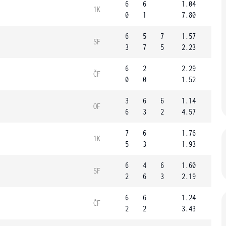
6
6
1.04
1K
0
1
7.80
6
5
7
1.57
SF
3
7
5
2.23
6
2
2.29
ČF
0
0
1.52
3
6
6
1.14
OF
6
3
2
4.57
7
6
1.76
1K
5
3
1.93
6
4
6
1.60
SF
2
6
3
2.19
6
6
1.24
ČF
2
2
3.43