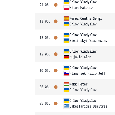
Orlov Vladyslav
24.06.
Miton Mateusz
Perez Contri Sergi
13.06.
Orlov Vladyslav
Orlov Vladyslav
13.06.
Bielinskyi Viacheslav
Orlov Vladyslav
12.06.
Mujakic Alen
Orlov Vladyslav
10.06.
Planinsek Filip Jeff
Makk Peter
06.06.
Orlov Vladyslav
Orlov Vladyslav
05.06.
Sakellaridis Dimitris