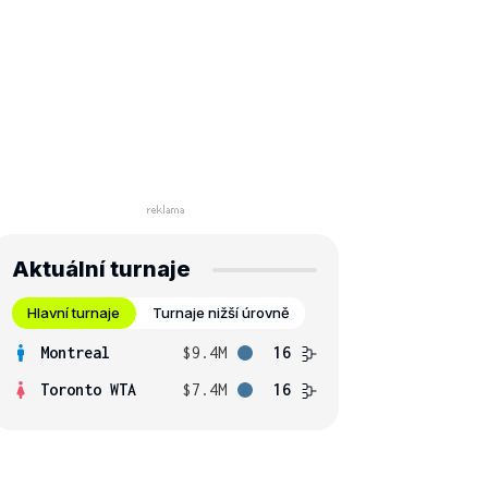
Aktuální turnaje
Hlavní turnaje
Turnaje nižší úrovně
Montreal
$9.4M
16
Toronto WTA
$7.4M
16