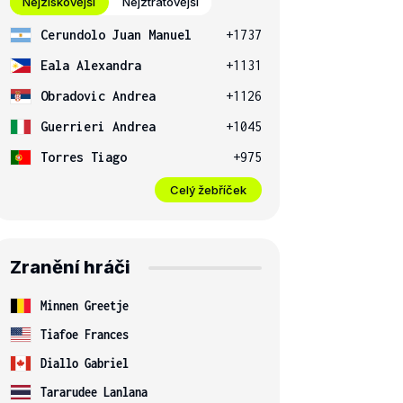
Nejziskovější
Nejztrátovější
Cerundolo Juan Manuel
+1737
Eala Alexandra
+1131
Obradovic Andrea
+1126
Guerrieri Andrea
+1045
Torres Tiago
+975
Celý žebříček
Zranění hráči
Minnen Greetje
Tiafoe Frances
Diallo Gabriel
Tararudee Lanlana