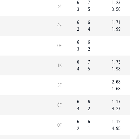
6
7
1.23
SF
3
5
3.56
6
6
1.71
ČF
2
4
1.99
6
6
OF
3
2
6
7
1.73
1K
4
5
1.98
2.08
SF
1.68
6
6
1.17
ČF
4
2
4.27
6
6
1.12
OF
2
1
4.95