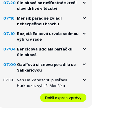
07:20
Siniaková po nešťastné skreči
slaví drtivé vítězství
07:16
Menšík parádně zvládl
nebezpečnou hrozbu
07:10
Rozjetá Ealaová urvala sedmou
výhru v řadě
07:04
Bencicová udolala parťačku
Siniakové
07:00
Gauffová si znovu poradila se
Sakkariovou
07.08.
Van De Zandschulp vyřadil
Hurkacze, vyhlíží Menšíka
Další expres zprávy