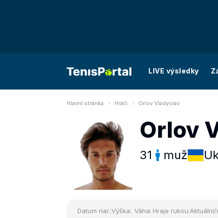
LIVE výsledky
Z
Hlavní stránka
Hráči
Orlov Vladyslav
Orlov 
31
muž
Uk
Datum nar.:
Výška:
Váha:
Hraje rukou:
Aktuální/