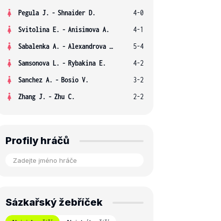
Pegula J.
-
Shnaider D.
4-0
Svitolina E.
-
Anisimova A.
4-1
Sabalenka A.
-
Alexandrova E.
5-4
Samsonova L.
-
Rybakina E.
4-2
Sanchez A.
-
Bosio V.
3-2
Zhang J.
-
Zhu C.
2-2
Profily hráčů
Sázkařský žebříček