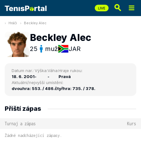
Hráči
Beckley Alec
Beckley Alec
25
muž
JAR
Datum nar.:
Výška:
Váha:
Hraje rukou:
18. 6. 2001
-
-
Pravá
Aktuální/nejvyšší umístění:
dvouhra: 553. / 486.
čtyřhra: 735. / 378.
Příští zápas
Turnaj a zápas
Kurs
Žádné nadcházející zápasy.