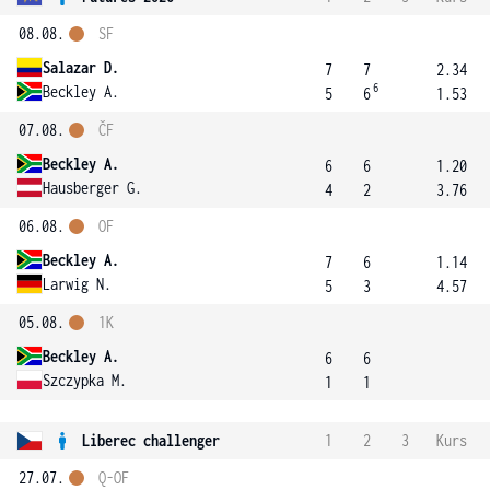
08.08.
SF
Salazar D.
7
7
2.34
6
Beckley A.
5
6
1.53
07.08.
ČF
Beckley A.
6
6
1.20
Hausberger G.
4
2
3.76
06.08.
OF
Beckley A.
7
6
1.14
Larwig N.
5
3
4.57
05.08.
1K
Beckley A.
6
6
Szczypka M.
1
1
Liberec challenger
1
2
3
Kurs
27.07.
Q-OF