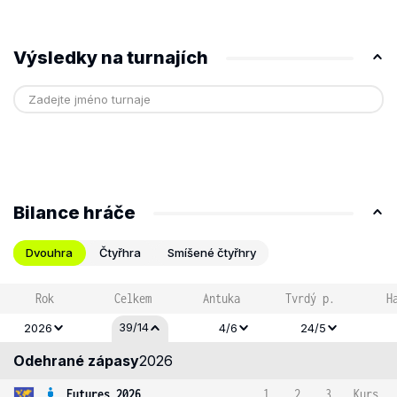
Výsledky na turnajích
Bilance hráče
Dvouhra
Čtyřhra
Smíšené čtyřhry
Rok
Celkem
Antuka
Tvrdý p.
H
39/14
2026
4/6
24/5
Odehrané zápasy
2026
Futures 2026
1
2
3
Kurs