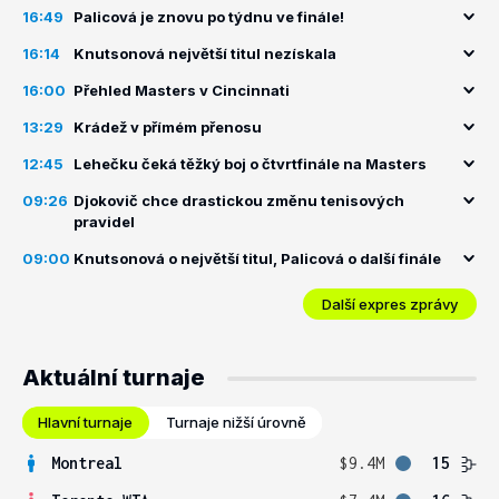
16:49
Palicová je znovu po týdnu ve finále!
16:14
Knutsonová největší titul nezískala
16:00
Přehled Masters v Cincinnati
13:29
Krádež v přímém přenosu
12:45
Lehečku čeká těžký boj o čtvrtfinále na Masters
09:26
Djokovič chce drastickou změnu tenisových
pravidel
09:00
Knutsonová o největší titul, Palicová o další finále
Další expres zprávy
Aktuální turnaje
Hlavní turnaje
Turnaje nižší úrovně
Montreal
$9.4M
15