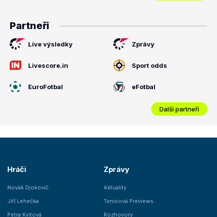
Partneři
Live výsledky
Zprávy
Livescore.in
Sport odds
EuroFotbal
eFotbal
Další partneři
Hráči
Zprávy
Novak Djokovič
Aktuality
Jiří Lehečka
Tenisová Previews
Petra Kvitová
Rozhovory