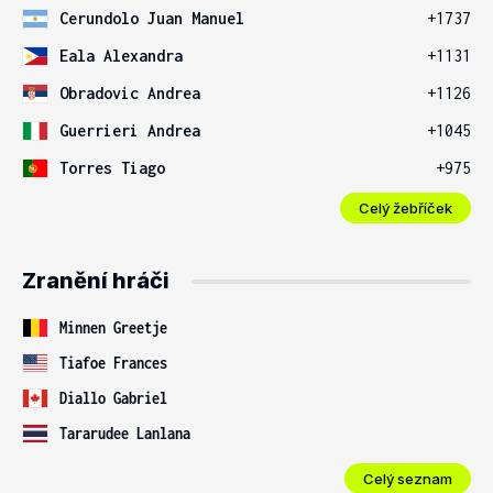
Cerundolo Juan Manuel
+1737
Eala Alexandra
+1131
Obradovic Andrea
+1126
Guerrieri Andrea
+1045
Torres Tiago
+975
Celý žebříček
Zranění hráči
Minnen Greetje
Tiafoe Frances
Diallo Gabriel
Tararudee Lanlana
Celý seznam