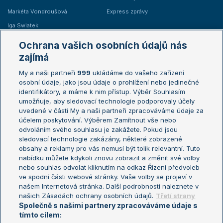
Markéta Vondroušová
Express zprávy
Iga Swiatek
Marie Bouzková
Ochrana vašich osobních údajů nás
Žebříčky
Kalendář turnajů
zajímá
My a naši partneři
999
ukládáme do vašeho zařízení
Žebříček ATP (muži)
Australian Open
osobní údaje, jako jsou údaje o prohlížení nebo jedinečné
Žebříček WTA (ženy)
French Open
identifikátory, a máme k nim přístup. Výběr Souhlasím
umožňuje, aby sledovací technologie podporovaly účely
Sázkařský žebříček
Wimbledon
uvedené v části My a naši partneři zpracováváme údaje za
US Open
účelem poskytování. Výběrem Zamítnout vše nebo
odvoláním svého souhlasu je zakážete. Pokud jsou
Turnaj mistrů
sledovací technologie zakázány, některé zobrazené
Turnaj mistryň
obsahy a reklamy pro vás nemusí být tolik relevantní. Tuto
Aktualní trendy
nabídku můžete kdykoli znovu zobrazit a změnit své volby
nebo souhlas odvolat kliknutím na odkaz Řízení předvoleb
ve spodní části webové stránky. Vaše volby se projeví v
Fotbalové přestupy
našem Internetová stránka. Další podrobnosti naleznete v
Livesport Daily
našich Zásadách ochrany osobních údajů.
Třetí strany
Společně s našimi partnery zpracováváme údaje s
LS Prague Open
tímto cílem: