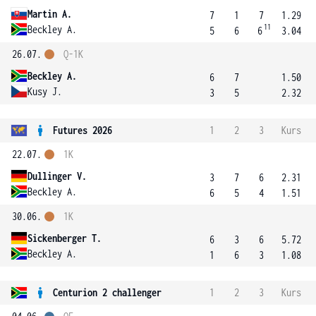
Martin A.
7
1
7
1.29
11
Beckley A.
5
6
6
3.04
26.07.
Q-1K
Beckley A.
6
7
1.50
Kusy J.
3
5
2.32
Futures 2026
1
2
3
Kurs
22.07.
1K
Dullinger V.
3
7
6
2.31
Beckley A.
6
5
4
1.51
30.06.
1K
Sickenberger T.
6
3
6
5.72
Beckley A.
1
6
3
1.08
Centurion 2 challenger
1
2
3
Kurs