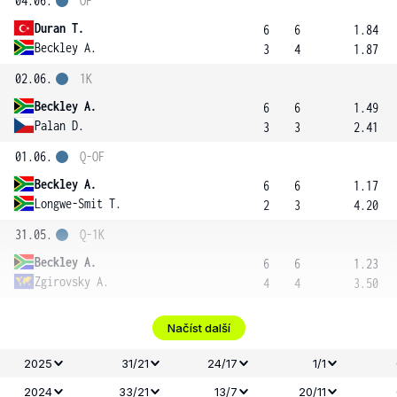
04.06.
OF
Duran T.
6
6
1.84
Beckley A.
3
4
1.87
02.06.
1K
Beckley A.
6
6
1.49
Palan D.
3
3
2.41
01.06.
Q-OF
Beckley A.
6
6
1.17
Longwe-Smit T.
2
3
4.20
31.05.
Q-1K
Beckley A.
6
6
1.23
Zgirovsky A.
4
4
3.50
Načíst další
2025
31/21
24/17
1/1
2024
33/21
13/7
20/11