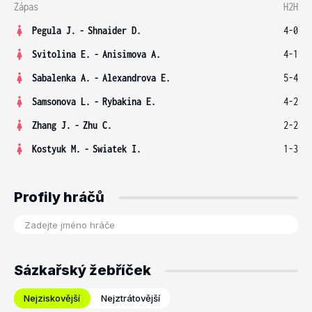
Zápas
H2H
Pegula J.
-
Shnaider D.
4-0
Svitolina E.
-
Anisimova A.
4-1
Sabalenka A.
-
Alexandrova E.
5-4
Samsonova L.
-
Rybakina E.
4-2
Zhang J.
-
Zhu C.
2-2
Kostyuk M.
-
Swiatek I.
1-3
Profily hráčů
Sázkařský žebříček
Nejziskovější
Nejztrátovější