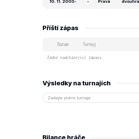
10. 11. 2000
-
-
Pravá
dvouhra:
Příští zápas
Datum
Turnaj
Žádné nadcházející zápasy.
Výsledky na turnajích
Bilance hráče