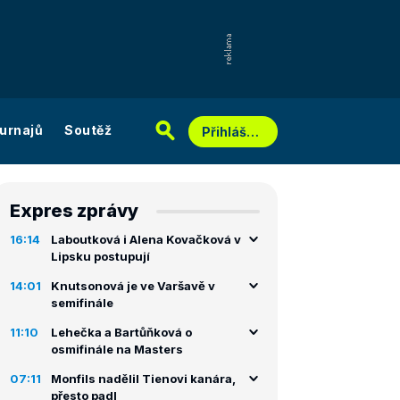
urnajů
Soutěž
Přihlášení
Expres zprávy
16:14
Laboutková i Alena Kovačková v
Lipsku postupují
14:01
Knutsonová je ve Varšavě v
semifinále
11:10
Lehečka a Bartůňková o
osmifinále na Masters
07:11
Monfils nadělil Tienovi kanára,
přesto padl