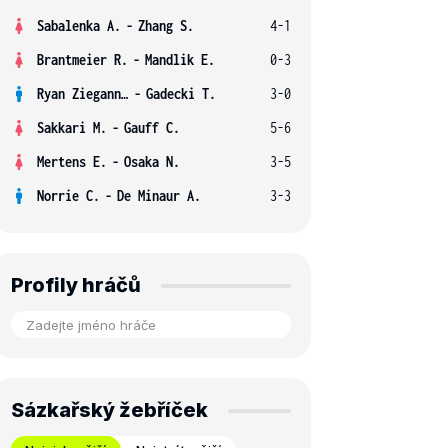
Sabalenka A.
-
Zhang S.
4-1
Brantmeier R.
-
Mandlik E.
0-3
Ryan Ziegann S.
-
Gadecki T.
3-0
Sakkari M.
-
Gauff C.
5-6
Mertens E.
-
Osaka N.
3-5
Norrie C.
-
De Minaur A.
3-3
Profily hráčů
Sázkařský žebříček