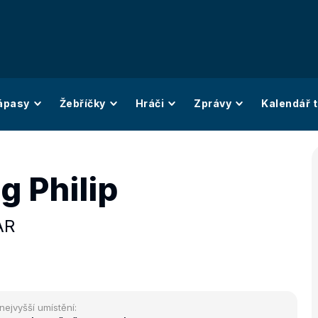
ápasy
Žebříčky
Hráči
Zprávy
Kalendář t
g Philip
AR
nejvyšší umístění: