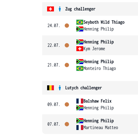
Zug challenger
Seyboth Wild Thiago
24.07.
Henning Philip
Henning Philip
22.07.
Kym Jerome
Henning Philip
21.07.
Monteiro Thiago
Lutych challenger
Balshaw Felix
09.07.
Henning Philip
Henning Philip
07.07.
Martineau Matteo