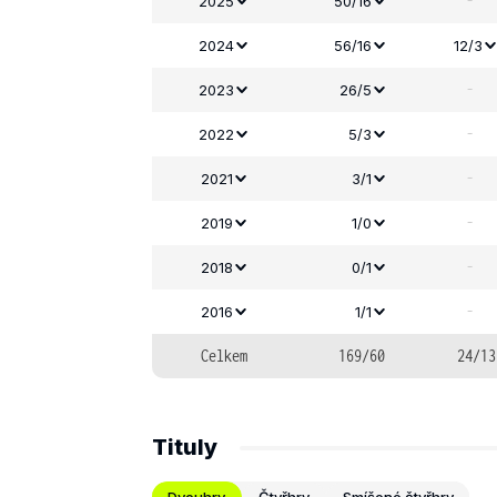
-
2025
50/16
2024
56/16
12/3
-
2023
26/5
-
2022
5/3
-
2021
3/1
-
2019
1/0
-
2018
0/1
-
2016
1/1
Celkem
169/60
24/13
Tituly