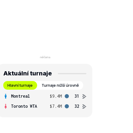
Aktuální turnaje
Hlavní turnaje
Turnaje nižší úrovně
Montreal
$9.4M
31
Toronto WTA
$7.4M
32