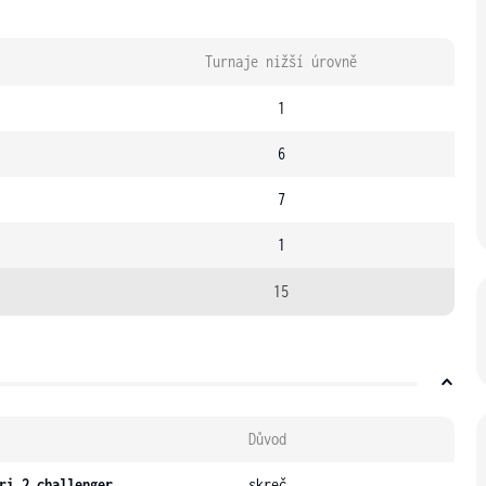
Turnaje nižší úrovně
1
6
7
1
15
Důvod
ri 2 challenger
skreč