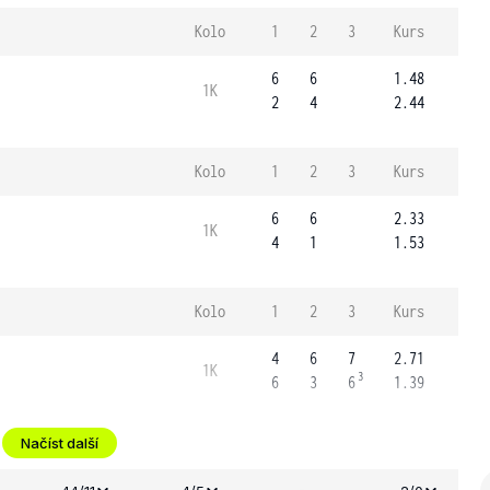
Kolo
1
2
3
Kurs
6
6
1.48
1K
2
4
2.44
Kolo
1
2
3
Kurs
6
6
2.33
1K
4
1
1.53
Kolo
1
2
3
Kurs
4
6
7
2.71
1K
3
6
3
6
1.39
Načíst další