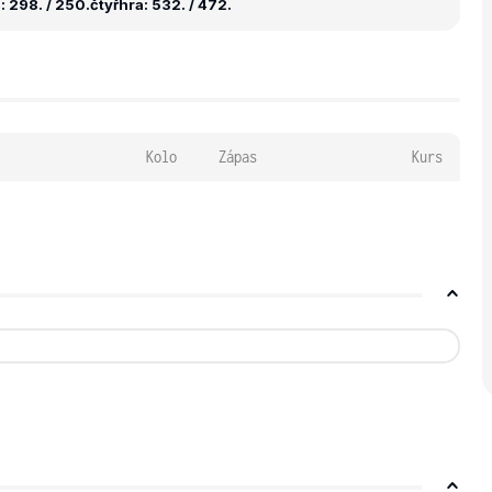
 298. / 250.
čtyřhra: 532. / 472.
Kolo
Zápas
Kurs