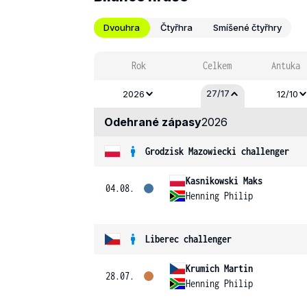
Dvouhra
Čtyřhra
Smíšené čtyřhry
Rok
Celkem
Antuka
27/17
2026
12/10
Odehrané zápasy
2026
Grodzisk Mazowiecki challenger
Kasnikowski Maks
04.08.
Henning Philip
Liberec challenger
Krumich Martin
28.07.
Henning Philip