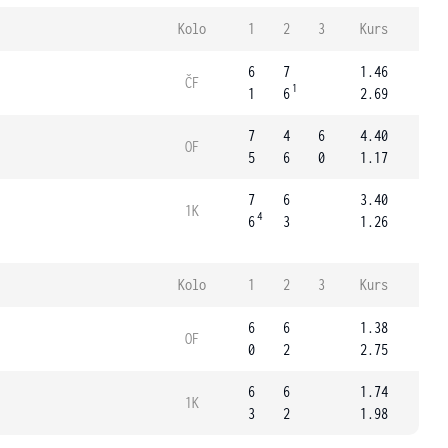
Kolo
1
2
3
Kurs
6
7
1.46
ČF
1
1
6
2.69
7
4
6
4.40
OF
5
6
0
1.17
7
6
3.40
1K
4
6
3
1.26
Kolo
1
2
3
Kurs
6
6
1.38
OF
0
2
2.75
6
6
1.74
1K
3
2
1.98