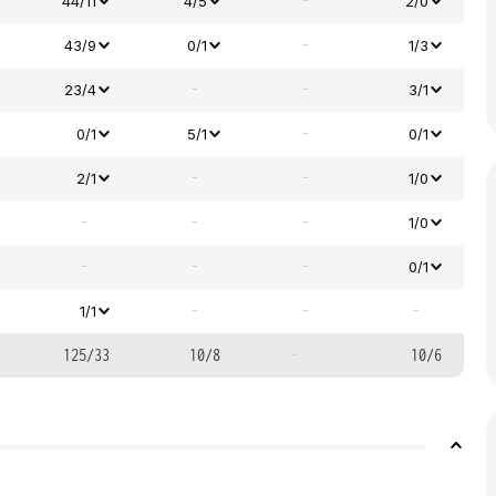
-
44/11
4/5
2/0
-
43/9
0/1
1/3
-
-
23/4
3/1
-
0/1
5/1
0/1
-
-
2/1
1/0
-
-
-
1/0
-
-
-
0/1
-
-
-
1/1
125/33
10/8
-
10/6