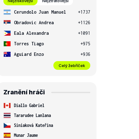
Nejziskovější
Nejztrátovější
Cerundolo Juan Manuel
+1737
Obradovic Andrea
+1126
Eala Alexandra
+1091
Torres Tiago
+975
Aguiard Enzo
+936
Celý žebříček
Zranění hráči
Diallo Gabriel
Tararudee Lanlana
Siniaková Kateřina
Munar Jaume