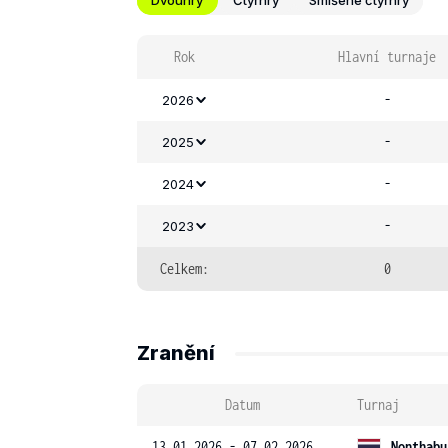
Dvouhry
Čtyřhry
Smíšené čtyřhry
Rok
Hlavní turnaje
-
2026
-
2025
-
2024
-
2023
Celkem:
0
Zranění
Datum
Turnaj
13.01.2026 - 07.02.2026
Nonthabu