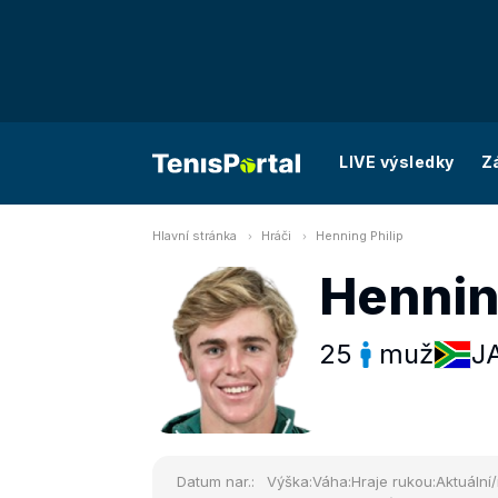
LIVE výsledky
Z
Hlavní stránka
Hráči
Henning Philip
Hennin
25
muž
J
Datum nar.:
Výška:
Váha:
Hraje rukou:
Aktuální/