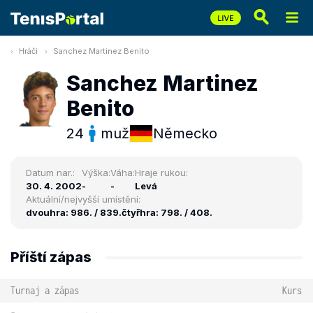
Hráči
Sanchez Martinez Benito
Sanchez Martinez
Benito
24
muž
Německo
Datum nar.:
Výška:
Váha:
Hraje rukou:
30. 4. 2002
-
-
Levá
Aktuální/nejvyšší umístění:
dvouhra: 986. / 839.
čtyřhra: 798. / 408.
Příští zápas
Turnaj a zápas
Kurs