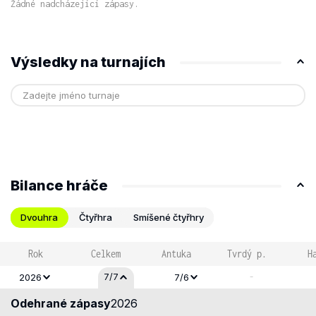
Žádné nadcházející zápasy.
Výsledky na turnajích
Bilance hráče
Dvouhra
Čtyřhra
Smíšené čtyřhry
Rok
Celkem
Antuka
Tvrdý p.
H
-
7/7
2026
7/6
Odehrané zápasy
2026