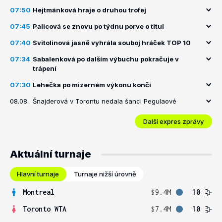
07:50
Hejtmánková hraje o druhou trofej
07:45
Palicová se znovu po týdnu porve o titul
07:40
Svitolinová jasně vyhrála souboj hráček TOP 10
07:34
Sabalenková po dalším výbuchu pokračuje v
trápení
07:30
Lehečka po mizerném výkonu končí
08.08.
Šnajderová v Torontu nedala šanci Pegulaové
Další expres zprávy
Aktuální turnaje
Hlavní turnaje
Turnaje nižší úrovně
Montreal
$9.4M
10
Toronto WTA
$7.4M
10