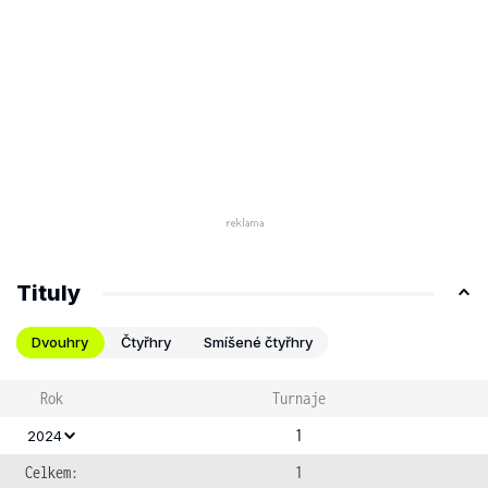
Tituly
Dvouhry
Čtyřhry
Smíšené čtyřhry
Rok
Turnaje
1
2024
Celkem:
1