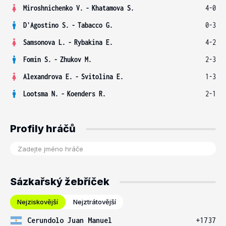
Miroshnichenko V.
-
Khatamova S.
4-0
D'Agostino S.
-
Tabacco G.
0-3
Samsonova L.
-
Rybakina E.
4-2
Fomin S.
-
Zhukov M.
2-3
Alexandrova E.
-
Svitolina E.
1-3
Lootsma N.
-
Koenders R.
2-1
Profily hráčů
Sázkařský žebříček
Nejziskovější
Nejztrátovější
Cerundolo Juan Manuel
+1737