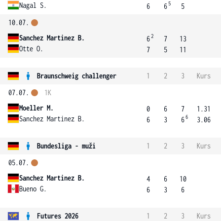
5
Nagal S.
6
6
5
10.07.
2
Sanchez Martinez B.
6
7
13
Otte O.
7
5
11
Braunschweig challenger
1
2
3
Kurs
07.07.
1K
Moeller M.
0
6
7
1.31
6
Sanchez Martinez B.
6
3
6
3.06
Bundesliga - muži
1
2
3
Kurs
05.07.
Sanchez Martinez B.
4
6
10
Bueno G.
6
3
6
Futures 2026
1
2
3
Kurs