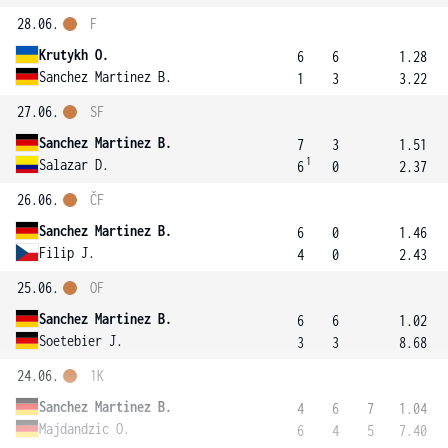
28.06.
F
Krutykh O.
6
6
1.28
Sanchez Martinez B.
1
3
3.22
27.06.
SF
Sanchez Martinez B.
7
3
1.51
1
Salazar D.
6
0
2.37
26.06.
ČF
Sanchez Martinez B.
6
0
1.46
Filip J.
4
0
2.43
25.06.
OF
Sanchez Martinez B.
6
6
1.02
Soetebier J.
3
3
8.68
24.06.
1K
Sanchez Martinez B.
4
6
7
1.04
Majdandzic O.
6
4
5
7.40