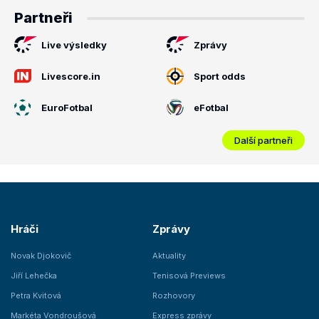
Partneři
Live výsledky
Zprávy
Livescore.in
Sport odds
EuroFotbal
eFotbal
Další partneři
Hráči
Zprávy
Novak Djokovič
Aktuality
Jiří Lehečka
Tenisová Previews
Petra Kvitová
Rozhovory
Markéta Vondroušová
Express zprávy