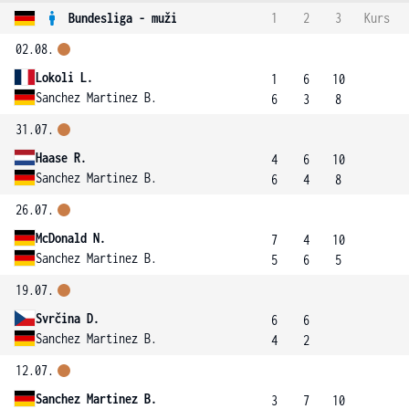
Bundesliga - muži
1
2
3
Kurs
02.08.
Lokoli L.
1
6
10
Sanchez Martinez B.
6
3
8
31.07.
Haase R.
4
6
10
Sanchez Martinez B.
6
4
8
26.07.
McDonald N.
7
4
10
Sanchez Martinez B.
5
6
5
19.07.
Svrčina D.
6
6
Sanchez Martinez B.
4
2
12.07.
Sanchez Martinez B.
3
7
10