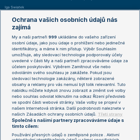
Iga Swiatek
Marie Bouzková
Ochrana vašich osobních údajů nás
Žebříčky
Kalendář turnajů
zajímá
My a naši partneři
999
ukládáme do vašeho zařízení
Žebříček ATP (muži)
Australian Open
osobní údaje, jako jsou údaje o prohlížení nebo jedinečné
Žebříček WTA (ženy)
French Open
identifikátory, a máme k nim přístup. Výběr Souhlasím
umožňuje, aby sledovací technologie podporovaly účely
Sázkařský žebříček
Wimbledon
uvedené v části My a naši partneři zpracováváme údaje za
US Open
účelem poskytování. Výběrem Zamítnout vše nebo
odvoláním svého souhlasu je zakážete. Pokud jsou
Turnaj mistrů
sledovací technologie zakázány, některé zobrazené
Turnaj mistryň
obsahy a reklamy pro vás nemusí být tolik relevantní. Tuto
Aktualní trendy
nabídku můžete kdykoli znovu zobrazit a změnit své volby
nebo souhlas odvolat kliknutím na odkaz Řízení předvoleb
ve spodní části webové stránky. Vaše volby se projeví v
Fotbalové přestupy
našem Internetová stránka. Další podrobnosti naleznete v
Livesport Daily
našich Zásadách ochrany osobních údajů.
Třetí strany
Společně s našimi partnery zpracováváme údaje s
LS Prague Open
tímto cílem:
Používání přesných údajů o zeměpisné poloze . Aktivní
vyhledávání identifikačních údajů v rámci specifických