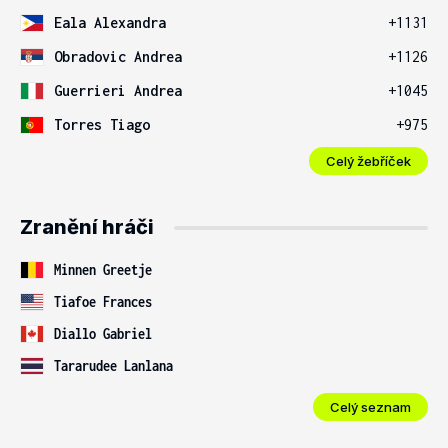
Eala Alexandra
+1131
Obradovic Andrea
+1126
Guerrieri Andrea
+1045
Torres Tiago
+975
Celý žebříček
Zranění hráči
Minnen Greetje
Tiafoe Frances
Diallo Gabriel
Tararudee Lanlana
Celý seznam