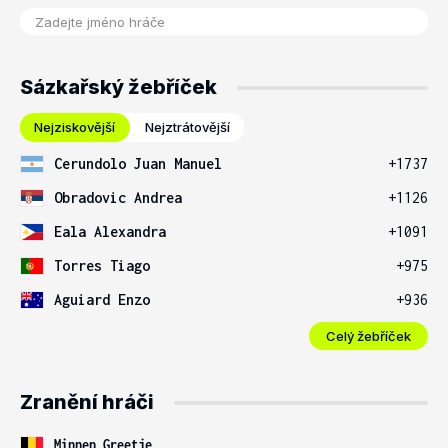
Sázkařský žebříček
Nejziskovější
Nejztrátovější
Cerundolo Juan Manuel
+1737
Obradovic Andrea
+1126
Eala Alexandra
+1091
Torres Tiago
+975
Aguiard Enzo
+936
Celý žebříček
Zranění hráči
Minnen Greetje