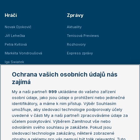
Hráči
Zprávy
Novak Djokovič
Aktuality
Jiří Lehečka
Tenisová Previews
Petra Kvitová
Rozhovory
Markéta Vondroušová
Express zprávy
Iga Swiatek
Marie Bouzková
Ochrana vašich osobních údajů nás
Žebříčky
Kalendář turnajů
zajímá
My a naši partneři
999
ukládáme do vašeho zařízení
Žebříček ATP (muži)
Australian Open
osobní údaje, jako jsou údaje o prohlížení nebo jedinečné
Žebříček WTA (ženy)
French Open
identifikátory, a máme k nim přístup. Výběr Souhlasím
umožňuje, aby sledovací technologie podporovaly účely
Sázkařský žebříček
Wimbledon
uvedené v části My a naši partneři zpracováváme údaje za
US Open
účelem poskytování. Výběrem Zamítnout vše nebo
odvoláním svého souhlasu je zakážete. Pokud jsou
Turnaj mistrů
sledovací technologie zakázány, některé zobrazené
Turnaj mistryň
obsahy a reklamy pro vás nemusí být tolik relevantní. Tuto