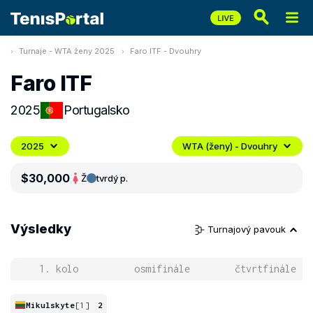
Turnaje - WTA ženy 2025
Faro ITF - Dvouhry
Faro ITF
2025
Portugalsko
2025
WTA (ženy) - Dvouhry
$30,000
Ž
tvrdý p.
Výsledky
Turnajový pavouk
1. kolo
osmifinále
čtvrtfinále
Mikulskyte
[1]
2