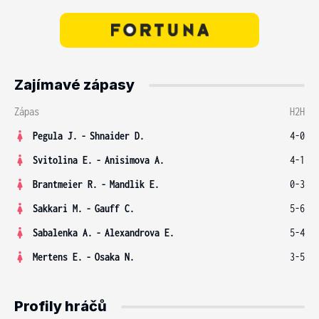
Zajímavé zápasy
Zápas
H2H
Pegula J.
-
Shnaider D.
4-0
Svitolina E.
-
Anisimova A.
4-1
Brantmeier R.
-
Mandlik E.
0-3
Sakkari M.
-
Gauff C.
5-6
Sabalenka A.
-
Alexandrova E.
5-4
Mertens E.
-
Osaka N.
3-5
Profily hráčů