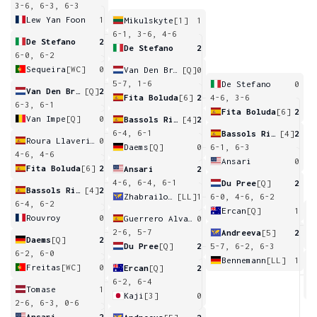
3-6, 6-3, 6-3
Lew Yan Foon
1
Mikulskyte
[1]
1
6-1, 3-6, 4-6
De Stefano
2
De Stefano
2
6-0, 6-2
Sequeira
[WC]
0
Van Den Broek
[Q]
0
5-7, 1-6
De Stefano
0
Van Den Broek
[Q]
2
Fita Boluda
[6]
2
4-6, 3-6
6-3, 6-1
Fita Boluda
[6]
2
Van Impe
[Q]
0
Bassols Ribera
[4]
2
6-4, 6-1
Bassols Ribera
[4]
2
Roura Llaverias
0
Daems
[Q]
0
6-1, 6-3
4-6, 4-6
Ansari
0
Fita Boluda
[6]
2
Ansari
2
4-6, 6-4, 6-1
Du Pree
[Q]
2
Bassols Ribera
[4]
2
Zhabrailova
[LL]
1
6-0, 4-6, 6-2
6-4, 6-2
Ercan
[Q]
1
Rouvroy
0
Guerrero Alvarez
0
5
2-6, 5-7
Andreeva
[5]
2
Daems
[Q]
2
Du Pree
[Q]
2
5-7, 6-2, 6-3
6-2, 6-0
Bennemann
[LL]
1
Freitas
[WC]
0
Ercan
[Q]
2
6
6-2, 6-4
Tomase
1
Kaji
[3]
0
2-6, 6-3, 0-6
Ansari
2