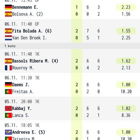
06.11.
12:45
OF
Bennemann E.
1
6
3
2.23
Bolsova A. (2)
0
0
2
1.56
06.11.
11:40
OF
Fita Boluda A. (6)
2
7
6
1.55
Van Den Broek I.
0
5
1
2.25
1. kolo
06.11.
11:40
1K
Bassols Ribera M. (4)
2
6
6
1.62
Rouvroy M.
0
4
2
2.13
06.11.
11:30
1K
Daems J.
2
6
6
1.00
Freitas A.
0
2
0
10.20
05.11.
20:00
1K
Kabbaj Y.
2
6
6
1.02
Lanca S.
0
2
1
8.36
05.11.
18:05
1K
Andreeva E. (5)
2
6
6
1.00
Teixeira M.
0
1
0
10.20