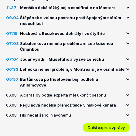
11:37
Menšíka čeká těžký boj o osmifinále na Masters
09:04
Štěpánek s volbou povrchu proti Spojeným státům
nesouhlasí
07:15
Nosková s Bouzkovou dohrály i ve čtyřhře
07:08
Sabalenková neměla problém ani se zkušenou
Číňankou
07:04
Jódar vyřídil i Musettiho a vyzve Lehečku
06:33
Lehečka neměl problém, v Montrealu je v osmifinále
05:57
Bartůňková po třísetovém boji podlehla
Anisimovové
06.08.
Alcaraz by podle experta měl ukončit sezonu
06.08.
Pegulaová nadělila přemožitelce Siniakové kanára
06.08.
Fils nedal šanci Navonemu
Další expres zprávy