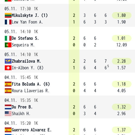
05.11.
17:30
1K
Mikulskyte J. (1)
2
3
6
6
1.80
Lew Yan Foon A.
1
6
3
3
1.90
05.11.
14:10
1K
De Stefano S.
2
6
6
1.01
Sequeira M.
0
0
2
12.09
05.11.
14:10
1K
Zhabrailova M.
2
2
6
7
2.28
5
In-Albon Y. (8)
1
6
4
6
1.57
04.11.
15:45
1K
Fita Boluda A. (6)
2
6
6
1.18
Roura Llaverias R.
0
4
4
4.05
04.11.
15:35
1K
Du Pree B.
2
6
6
1.32
Shaikh H.
0
3
4
2.96
04.11.
15:20
1K
Guerrero Alvarez E.
2
6
6
1.37