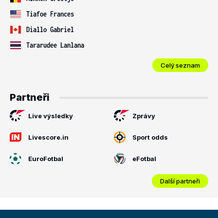
Tiafoe Frances
Diallo Gabriel
Tararudee Lanlana
Celý seznam
Partneři
Live výsledky
Zprávy
Livescore.in
Sport odds
EuroFotbal
eFotbal
Další partneři