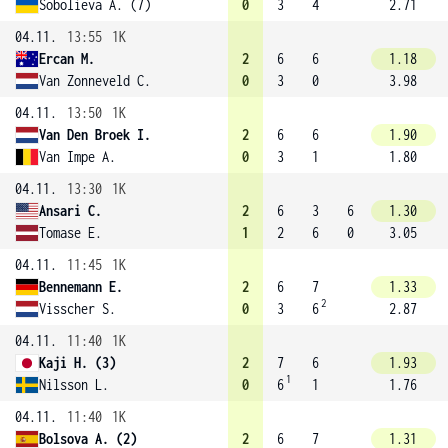
Sobolieva A. (7)
0
3
4
2.71
04.11.
13:55
1K
Ercan M.
2
6
6
1.18
Van Zonneveld C.
0
3
0
3.98
04.11.
13:50
1K
Van Den Broek I.
2
6
6
1.90
Van Impe A.
0
3
1
1.80
04.11.
13:30
1K
Ansari C.
2
6
3
6
1.30
Tomase E.
1
2
6
0
3.05
04.11.
11:45
1K
Bennemann E.
2
6
7
1.33
2
Visscher S.
0
3
6
2.87
04.11.
11:40
1K
Kaji H. (3)
2
7
6
1.93
1
Nilsson L.
0
6
1
1.76
04.11.
11:40
1K
Bolsova A. (2)
2
6
7
1.31