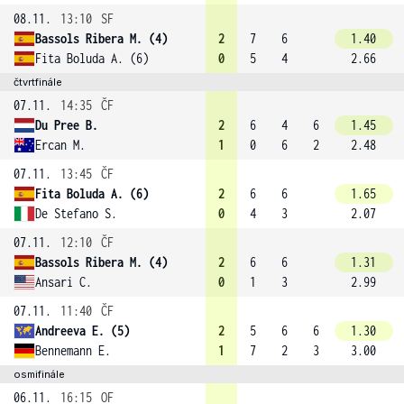
08.11.
13:10
SF
Bassols Ribera M. (4)
2
7
6
1.40
Fita Boluda A. (6)
0
5
4
2.66
čtvrtfinále
07.11.
14:35
ČF
Du Pree B.
2
6
4
6
1.45
Ercan M.
1
0
6
2
2.48
07.11.
13:45
ČF
Fita Boluda A. (6)
2
6
6
1.65
De Stefano S.
0
4
3
2.07
07.11.
12:10
ČF
Bassols Ribera M. (4)
2
6
6
1.31
Ansari C.
0
1
3
2.99
07.11.
11:40
ČF
Andreeva E. (5)
2
5
6
6
1.30
Bennemann E.
1
7
2
3
3.00
osmifinále
06.11.
16:15
OF