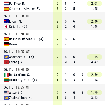
Du Pree B.
2
6
7
2.08
Guerrero Alvarez E.
0
2
5
1.65
06.11.
15:50
OF
Ercan M.
2
6
6
2.40
Kaji H. (3)
0
2
4
1.48
06.11.
15:40
OF
Bassols Ribera M. (4)
2
6
6
Daems J.
0
4
1
06.11.
14:25
OF
Andreeva E. (5)
2
6
6
1.15
Kabbaj Y.
0
0
3
4.42
06.11.
13:30
OF
De Stefano S.
2
1
6
6
2.39
Mikulskyte J. (1)
1
6
3
4
1.48
06.11.
13:25
OF
Ansari C.
2
4
6
6
1.29
Zhabrailova M.
1
6
4
1
3.12