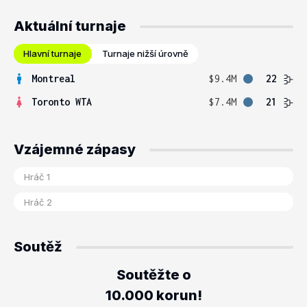
Aktuální turnaje
Hlavní turnaje
Turnaje nižší úrovně
Montreal
$9.4M
22
Toronto WTA
$7.4M
21
Vzájemné zápasy
Soutěž
Soutěžte o
10.000 korun!