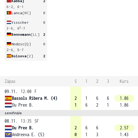
Kabbaj
2
6-2, 6-1
Lanca
[WC]
0
Visscher
0
2
3-6, 6
-7
Bennemann
[LL]
2
Hodzic
[Q]
0
2-6, 5-7
Bolsova
[2]
2
Zápas
S
1
2
3
Kurs
09.11.
12:00
F
Bassols Ribera M. (4)
2
1
6
6
1.86
Du Pree B.
1
6
2
1
1.86
semifinále
08.11.
13:35
SF
Du Pree B.
2
6
6
2.57
Andreeva E. (5)
0
1
3
1.43