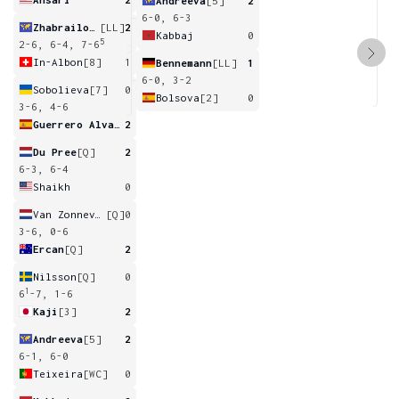
Andreeva
[5]
2
6-0, 6-3
Zhabrailova
[LL]
2
Kabbaj
0
5
2-6, 6-4, 7-6
In-Albon
[8]
1
Bennemann
[LL]
1
6-0, 3-2
Sobolieva
[7]
0
Bolsova
[2]
0
3-6, 4-6
Guerrero Alvarez
2
Du Pree
[Q]
2
6-3, 6-4
Shaikh
0
Van Zonneveld
[Q]
0
3-6, 0-6
Ercan
[Q]
2
Nilsson
[Q]
0
1
6
-7, 1-6
Kaji
[3]
2
Andreeva
[5]
2
6-1, 6-0
Teixeira
[WC]
0