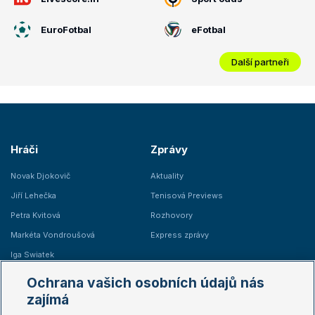
EuroFotbal
eFotbal
Další partneři
Hráči
Zprávy
Novak Djokovič
Aktuality
Jiří Lehečka
Tenisová Previews
Petra Kvitová
Rozhovory
Markéta Vondroušová
Express zprávy
Iga Swiatek
Marie Bouzková
Ochrana vašich osobních údajů nás
Žebříčky
Kalendář turnajů
zajímá