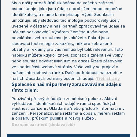
My a naši partneři
999
ukládáme do vašeho zařízení
Žebříček ATP (muži)
Australian Open
osobní údaje, jako jsou údaje o prohlížení nebo jedinečné
Žebříček WTA (ženy)
French Open
identifikátory, a máme k nim přístup. Výběr Souhlasím
umožňuje, aby sledovací technologie podporovaly účely
Sázkařský žebříček
Wimbledon
uvedené v části My a naši partneři zpracováváme údaje za
US Open
účelem poskytování. Výběrem Zamítnout vše nebo
odvoláním svého souhlasu je zakážete. Pokud jsou
Turnaj mistrů
sledovací technologie zakázány, některé zobrazené
Turnaj mistryň
obsahy a reklamy pro vás nemusí být tolik relevantní. Tuto
Aktualní trendy
nabídku můžete kdykoli znovu zobrazit a změnit své volby
nebo souhlas odvolat kliknutím na odkaz Řízení předvoleb
ve spodní části webové stránky. Vaše volby se projeví v
Fotbalové přestupy
našem Internetová stránka. Další podrobnosti naleznete v
Livesport Daily
našich Zásadách ochrany osobních údajů.
Třetí strany
Společně s našimi partnery zpracováváme údaje s
LS Prague Open
tímto cílem:
Používání přesných údajů o zeměpisné poloze . Aktivní
vyhledávání identifikačních údajů v rámci specifických
vlastností zařízení . Ukládání a/nebo přístup k informacím v
Podmínky užití
Nastavení soukromí
zařízení . Personalizovaná reklama a obsah, měření reklam
GDPR a žurnalistika
Reklama
a obsahu, průzkum publika a rozvoj služeb .
Informace o zpracování osobních
Kontakt
Seznam partnerů (dodavatelů)
údajů
Tiráž