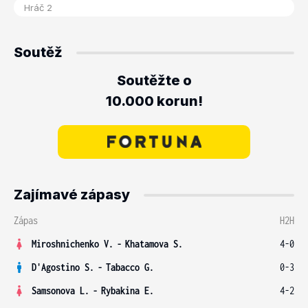
Soutěž
Soutěžte o
10.000 korun!
Zajímavé zápasy
Zápas
H2H
Miroshnichenko V.
-
Khatamova S.
4-0
D'Agostino S.
-
Tabacco G.
0-3
Samsonova L.
-
Rybakina E.
4-2