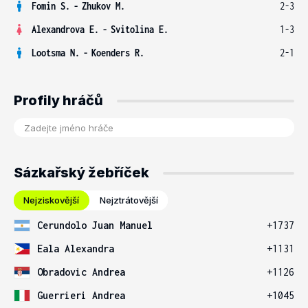
Fomin S.
-
Zhukov M.
2-3
Alexandrova E.
-
Svitolina E.
1-3
Lootsma N.
-
Koenders R.
2-1
Profily hráčů
Sázkařský žebříček
Nejziskovější
Nejztrátovější
Cerundolo Juan Manuel
+1737
Eala Alexandra
+1131
Obradovic Andrea
+1126
Guerrieri Andrea
+1045