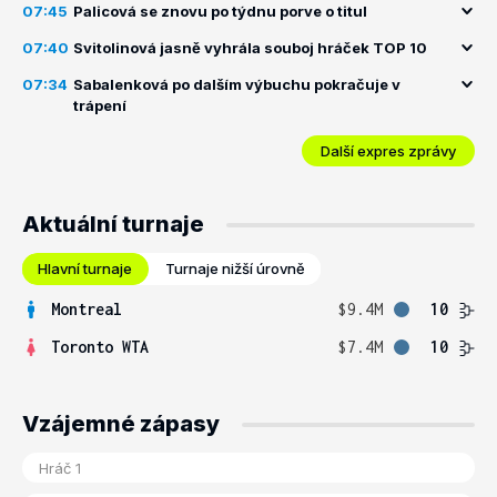
07:45
Palicová se znovu po týdnu porve o titul
07:40
Svitolinová jasně vyhrála souboj hráček TOP 10
07:34
Sabalenková po dalším výbuchu pokračuje v
trápení
Další expres zprávy
Aktuální turnaje
Hlavní turnaje
Turnaje nižší úrovně
Montreal
$9.4M
10
Toronto WTA
$7.4M
10
Vzájemné zápasy