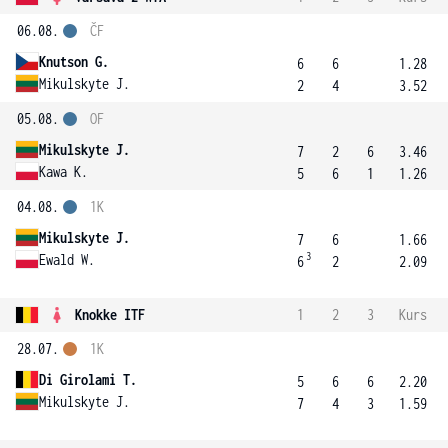
06.08.
ČF
Knutson G.
6
6
1.28
Mikulskyte J.
2
4
3.52
05.08.
OF
Mikulskyte J.
7
2
6
3.46
Kawa K.
5
6
1
1.26
04.08.
1K
Mikulskyte J.
7
6
1.66
3
Ewald W.
6
2
2.09
Knokke ITF
1
2
3
Kurs
28.07.
1K
Di Girolami T.
5
6
6
2.20
Mikulskyte J.
7
4
3
1.59