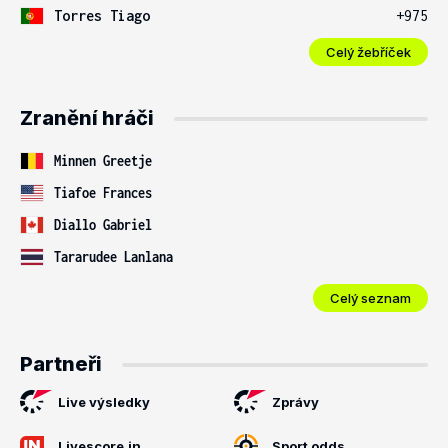
Torres Tiago
+975
Celý žebříček
Zranění hráči
Minnen Greetje
Tiafoe Frances
Diallo Gabriel
Tararudee Lanlana
Celý seznam
Partneři
Live výsledky
Zprávy
Livescore.in
Sport odds