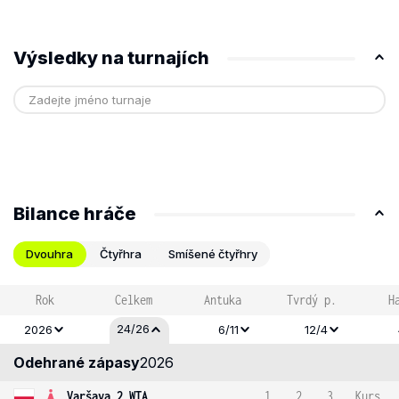
Výsledky na turnajích
Bilance hráče
Dvouhra
Čtyřhra
Smíšené čtyřhry
Rok
Celkem
Antuka
Tvrdý p.
H
24/26
2026
6/11
12/4
Odehrané zápasy
2026
Varšava 2 WTA
1
2
3
Kurs