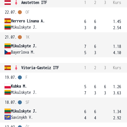
Amstetten ITF
1
2
3
Kurs
22.07.
OF
Herrero Linana A.
6
6
1.45
Mikulskyte J.
3
0
2.54
21.07.
1K
Mikulskyte J.
7
6
1.18
Bayerlova M.
5
3
4.10
Vitoria-Gasteiz ITF
1
2
3
Kurs
19.07.
F
Kubka M.
5
6
6
1.26
Mikulskyte J.
7
3
3
3.63
18.07.
SF
Mikulskyte J.
6
6
1.34
Savinykh V.
4
4
2.92