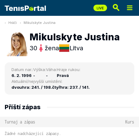
Hráči
Mikulskyte Justina
Mikulskyte Justina
30
žena
Litva
Datum nar.:
Výška:
Váha:
Hraje rukou:
6. 2. 1996
-
-
Pravá
Aktuální/nejvyšší umístění:
dvouhra: 241. / 198.
čtyřhra: 237. / 141.
Příští zápas
Turnaj a zápas
Kurs
Žádné nadcházející zápasy.