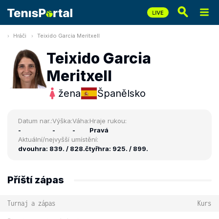
Hráči
Teixido Garcia Meritxell
Teixido Garcia
Meritxell
žena
Španělsko
Datum nar.:
Výška:
Váha:
Hraje rukou:
-
-
-
Pravá
Aktuální/nejvyšší umístění:
dvouhra: 839. / 828.
čtyřhra: 925. / 899.
Příští zápas
Turnaj a zápas
Kurs