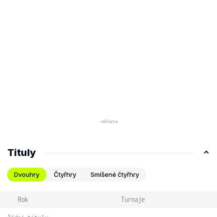
Tituly
Dvouhry
Čtyřhry
Smíšené čtyřhry
Rok
Turnaje