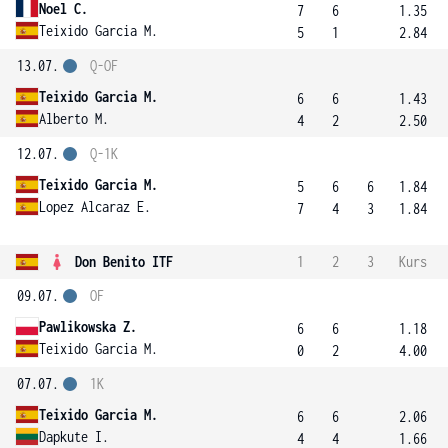
Noel C.
7
6
1.35
Teixido Garcia M.
5
1
2.84
13.07.
Q-OF
Teixido Garcia M.
6
6
1.43
Alberto M.
4
2
2.50
12.07.
Q-1K
Teixido Garcia M.
5
6
6
1.84
Lopez Alcaraz E.
7
4
3
1.84
Don Benito ITF
1
2
3
Kurs
09.07.
OF
Pawlikowska Z.
6
6
1.18
Teixido Garcia M.
0
2
4.00
07.07.
1K
Teixido Garcia M.
6
6
2.06
Dapkute I.
4
4
1.66