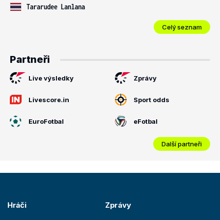
Tararudee Lanlana
Celý seznam
Partneři
Live výsledky
Zprávy
Livescore.in
Sport odds
EuroFotbal
eFotbal
Další partneři
Hráči
Zprávy