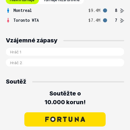
Montreal
$9.4M
8
Toronto WTA
$7.4M
7
Vzájemné zápasy
Soutěž
Soutěžte o
10.000 korun!