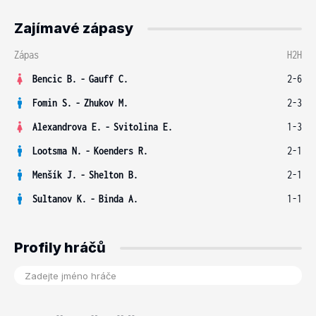
Zajímavé zápasy
Zápas
H2H
Bencic B.
-
Gauff C.
2-6
Fomin S.
-
Zhukov M.
2-3
Alexandrova E.
-
Svitolina E.
1-3
Lootsma N.
-
Koenders R.
2-1
Menšík J.
-
Shelton B.
2-1
Sultanov K.
-
Binda A.
1-1
Profily hráčů