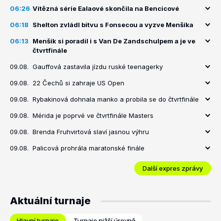
06:26
Vítězná série Ealaové skončila na Bencicové
06:18
Shelton zvládl bitvu s Fonsecou a vyzve Menšíka
06:13
Menšík si poradil i s Van De Zandschulpem a je ve
čtvrtfinále
09.08.
Gauffová zastavila jízdu ruské teenagerky
09.08.
22 Čechů si zahraje US Open
09.08.
Rybakinová dohnala manko a probila se do čtvrtfinále
09.08.
Mérida je poprvé ve čtvrtfinále Masters
09.08.
Brenda Fruhvirtová slaví jasnou výhru
09.08.
Palicová prohrála maratonské finále
Další expres zprávy
Aktuální turnaje
Hlavní turnaje
Turnaje nižší úrovně