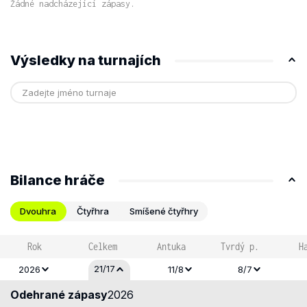
Žádné nadcházející zápasy.
Výsledky na turnajích
Bilance hráče
Dvouhra
Čtyřhra
Smíšené čtyřhry
Rok
Celkem
Antuka
Tvrdý p.
H
21/17
2026
11/8
8/7
Odehrané zápasy
2026