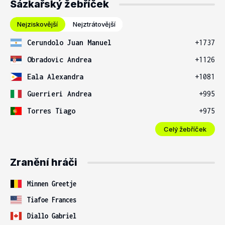
Sázkařský žebříček
Nejziskovější
Nejztrátovější
Cerundolo Juan Manuel
+1737
Obradovic Andrea
+1126
Eala Alexandra
+1081
Guerrieri Andrea
+995
Torres Tiago
+975
Celý žebříček
Zranění hráči
Minnen Greetje
Tiafoe Frances
Diallo Gabriel