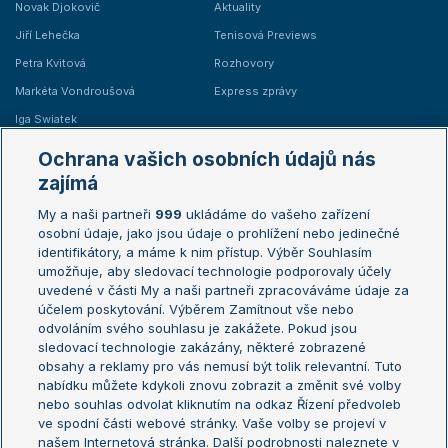
Novak Djokovič
Aktuality
Jiří Lehečka
Tenisová Previews
Petra Kvitová
Rozhovory
Markéta Vondroušová
Express zprávy
Iga Swiatek
Marie Bouzková
Ochrana vašich osobních údajů nás
Žebříčky
Kalendář turnajů
zajímá
My a naši partneři
999
ukládáme do vašeho zařízení
Žebříček ATP (muži)
Australian Open
osobní údaje, jako jsou údaje o prohlížení nebo jedinečné
Žebříček WTA (ženy)
French Open
identifikátory, a máme k nim přístup. Výběr Souhlasím
umožňuje, aby sledovací technologie podporovaly účely
Sázkařský žebříček
Wimbledon
uvedené v části My a naši partneři zpracováváme údaje za
US Open
účelem poskytování. Výběrem Zamítnout vše nebo
odvoláním svého souhlasu je zakážete. Pokud jsou
Turnaj mistrů
sledovací technologie zakázány, některé zobrazené
Turnaj mistryň
obsahy a reklamy pro vás nemusí být tolik relevantní. Tuto
Aktualní trendy
nabídku můžete kdykoli znovu zobrazit a změnit své volby
nebo souhlas odvolat kliknutím na odkaz Řízení předvoleb
ve spodní části webové stránky. Vaše volby se projeví v
Fotbalové přestupy
našem Internetová stránka. Další podrobnosti naleznete v