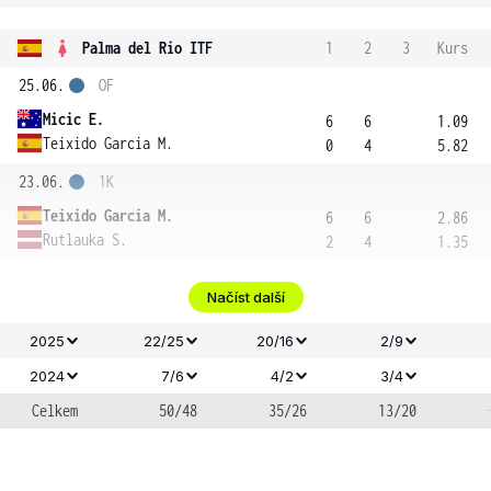
Palma del Rio ITF
1
2
3
Kurs
25.06.
OF
Micic E.
6
6
1.09
Teixido Garcia M.
0
4
5.82
23.06.
1K
Teixido Garcia M.
6
6
2.86
Rutlauka S.
2
4
1.35
Načíst další
2025
22/25
20/16
2/9
2024
7/6
4/2
3/4
Celkem
50/48
35/26
13/20