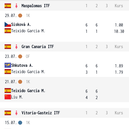
Maspalomas ITF
1
2
3
Kurs
29.07.
1K
Sisková A.
6
6
1.00
Teixido Garcia M.
1
1
10.30
Gran Canaria ITF
1
2
3
Kurs
23.07.
OF
Shkutova A.
6
6
1.89
Teixido Garcia M.
3
1
1.79
21.07.
1K
Teixido Garcia M.
6
6
Liu M.
4
2
Vitoria-Gasteiz ITF
1
2
3
Kurs
15.07.
1K