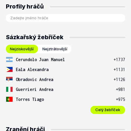
Profily hráčů
Sázkařský žebříček
Nejziskovější
Nejztrátovější
Cerundolo Juan Manuel
+1737
Eala Alexandra
+1131
Obradovic Andrea
+1126
Guerrieri Andrea
+981
Torres Tiago
+975
Celý žebříček
Zranění hráči