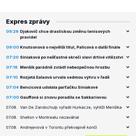
Expres zprávy
09:26
Djokovič chce drastickou změnu tenisových
pravidel
09:00
Knutsonová o největší titul, Palicová o další finále
07:20
Siniaková po nešťastné skreči slaví drtivé vítězství
07:16
Menšík parádně zvládl nebezpečnou hrozbu
07:10
Rozjetá Ealaová urvala sedmou výhru v řadě
07:04
Bencicová udolala parťačku Siniakové
07:00
Gauffová si znovu poradila se Sakkariovou
07.08.
Van De Zandschulp vyřadil Hurkacze, vyhlíží Menšíka
07.08.
Shelton v Montrealu nezaváhal
07.08.
Andrejevová v Torontu překvapivě končí