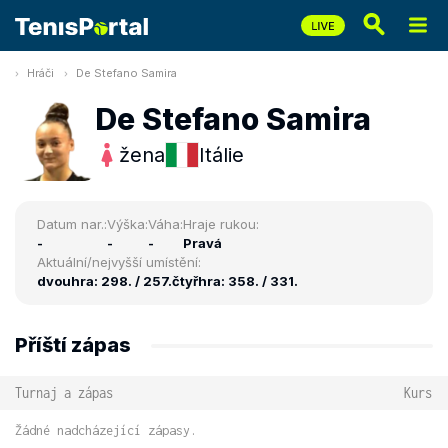
Hráči
De Stefano Samira
De Stefano Samira
žena
Itálie
Datum nar.:
Výška:
Váha:
Hraje rukou:
-
-
-
Pravá
Aktuální/nejvyšší umístění:
dvouhra: 298. / 257.
čtyřhra: 358. / 331.
Příští zápas
Turnaj a zápas
Kurs
Žádné nadcházející zápasy.