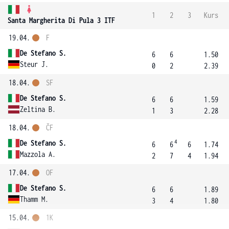
1
2
3
Kurs
Santa Margherita Di Pula 3 ITF
19.04.
F
De Stefano S.
6
6
1.50
Steur J.
0
2
2.39
18.04.
SF
De Stefano S.
6
6
1.59
Zeltina B.
1
3
2.28
18.04.
ČF
4
De Stefano S.
6
6
6
1.74
Mazzola A.
2
7
4
1.94
17.04.
OF
De Stefano S.
6
6
1.89
Thamm M.
3
4
1.80
15.04.
1K