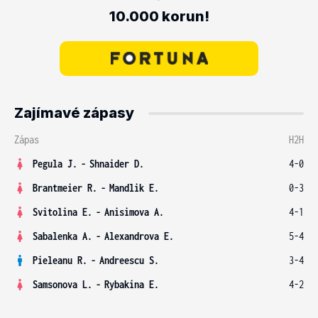
10.000 korun!
Zajímavé zápasy
Zápas
H2H
Pegula J.
-
Shnaider D.
4-0
Brantmeier R.
-
Mandlik E.
0-3
Svitolina E.
-
Anisimova A.
4-1
Sabalenka A.
-
Alexandrova E.
5-4
Pieleanu R.
-
Andreescu S.
3-4
Samsonova L.
-
Rybakina E.
4-2