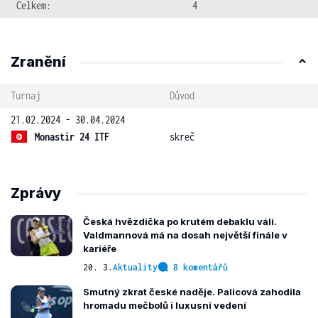
Celkem:
4
Zranění
Turnaj
Důvod
21.02.2024 - 30.04.2024
Monastir 24 ITF
skreč
Zprávy
Česká hvězdička po krutém debaklu válí.
Valdmannová má na dosah největší finále v
kariéře
20. 3.
Aktuality
8 komentářů
Smutný zkrat české naděje. Palicová zahodila
hromadu mečbolů i luxusní vedení