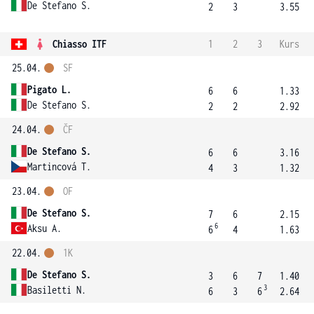
De Stefano S.
2
3
3.55
Chiasso ITF
1
2
3
Kurs
25.04.
SF
Pigato L.
6
6
1.33
De Stefano S.
2
2
2.92
24.04.
ČF
De Stefano S.
6
6
3.16
Martincová T.
4
3
1.32
23.04.
OF
De Stefano S.
7
6
2.15
6
Aksu A.
6
4
1.63
22.04.
1K
De Stefano S.
3
6
7
1.40
3
Basiletti N.
6
3
6
2.64