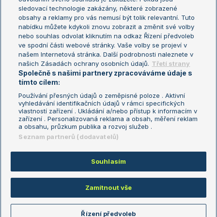
sledovací technologie zakázány, některé zobrazené
Turnaj mistryň
obsahy a reklamy pro vás nemusí být tolik relevantní. Tuto
Aktualní trendy
nabídku můžete kdykoli znovu zobrazit a změnit své volby
nebo souhlas odvolat kliknutím na odkaz Řízení předvoleb
ve spodní části webové stránky. Vaše volby se projeví v
Fotbalové přestupy
našem Internetová stránka. Další podrobnosti naleznete v
Livesport Daily
našich Zásadách ochrany osobních údajů.
Třetí strany
Společně s našimi partnery zpracováváme údaje s
LS Prague Open
tímto cílem:
Používání přesných údajů o zeměpisné poloze . Aktivní
vyhledávání identifikačních údajů v rámci specifických
vlastností zařízení . Ukládání a/nebo přístup k informacím v
Podmínky užití
Nastavení soukromí
zařízení . Personalizovaná reklama a obsah, měření reklam
GDPR a žurnalistika
Reklama
a obsahu, průzkum publika a rozvoj služeb .
Informace o zpracování osobních
Kontakt
Seznam partnerů (dodavatelů)
údajů
Tiráž
Souhlasím
Copyright © 2008-2026 TenisPortal.cz. Využíváme zpravodajství ČTK.
Zamítnout vše
Řízení předvoleb