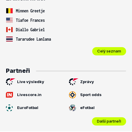
Minnen Greetje
Tiafoe Frances
Diallo Gabriel
Tararudee Lanlana
Celý seznam
Partneři
Live výsledky
Zprávy
Livescore.in
Sport odds
EuroFotbal
eFotbal
Další partneři