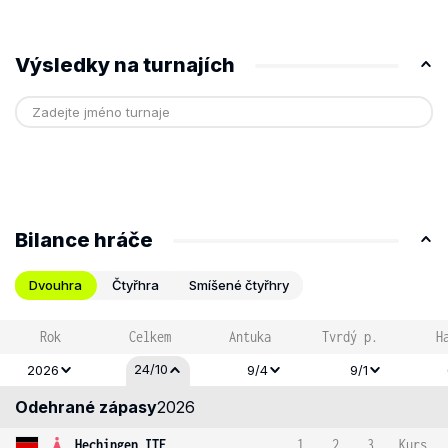
Výsledky na turnajích
Bilance hráče
Dvouhra
Čtyřhra
Smíšené čtyřhry
Rok
Celkem
Antuka
Tvrdý p.
H
24/10
2026
9/4
9/1
Odehrané zápasy
2026
Hechingen ITF
1
2
3
Kurs