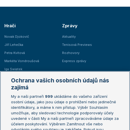
Hráči
Zprávy
Novak Djokovič
Aktuality
Jiří Lehečka
Tenisová Previews
Petra Kvitová
Rozhovory
Markéta Vondroušová
Express zprávy
Iga Swiatek
Marie Bouzková
Ochrana vašich osobních údajů nás
Žebříčky
Kalendář turnajů
zajímá
My a naši partneři
999
ukládáme do vašeho zařízení
Žebříček ATP (muži)
Australian Open
osobní údaje, jako jsou údaje o prohlížení nebo jedinečné
Žebříček WTA (ženy)
French Open
identifikátory, a máme k nim přístup. Výběr Souhlasím
umožňuje, aby sledovací technologie podporovaly účely
Sázkařský žebříček
Wimbledon
uvedené v části My a naši partneři zpracováváme údaje za
US Open
účelem poskytování. Výběrem Zamítnout vše nebo
odvoláním svého souhlasu je zakážete. Pokud jsou
Turnaj mistrů