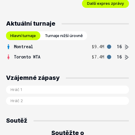
Další expres zprávy
Aktuální turnaje
Hlavní turnaje
Turnaje nižší úrovně
Montreal
$9.4M
16
Toronto WTA
$7.4M
16
Vzájemné zápasy
Soutěž
Soutěžte o