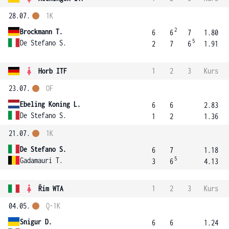
28.07.
1K
2
Brockmann T.
6
6
7
1.80
5
De Stefano S.
2
7
6
1.91
Horb ITF
1
2
3
Kurs
23.07.
OF
Ebeling Koning L.
6
6
2.83
De Stefano S.
1
2
1.36
21.07.
1K
De Stefano S.
6
7
1.18
5
Gadamauri T.
3
6
4.13
Řím WTA
1
2
3
Kurs
04.05.
Q-1K
Snigur D.
6
6
1.24