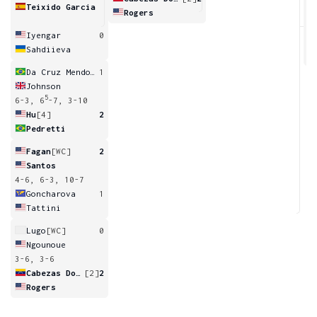
Teixido Garcia
Rogers
6
Iyengar
0
Sahdiieva
Da Cruz Mendonca
1
Johnson
5
6-3, 6
-7, 3-10
Hu
[4]
2
Pedretti
Fagan
[WC]
2
Santos
4-6, 6-3, 10-7
Goncharova
1
Tattini
Lugo
[WC]
0
Ngounoue
3-6, 3-6
Cabezas Dominguez
[2]
2
Rogers