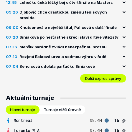
12:45
Lehečku čeká těžký boj o čtvrtfinále na Masters
09:26
Djokovič chce drastickou změnu tenisových
pravidel
09:00
Knutsonová o největší titul, Palicová o další finále
07:20
Siniaková po nešťastné skreči slaví drtivé vítězství
07:16
Menšík parádně zvládl nebezpečnou hrozbu
07:10
Rozjetá Ealaová urvala sedmou výhru v řadě
07:04
Bencicová udolala parťačku Siniakové
Další expres zprávy
Aktuální turnaje
Hlavní turnaje
Turnaje nižší úrovně
Montreal
$9.4M
16
Toronto WTA
$7.4M
16