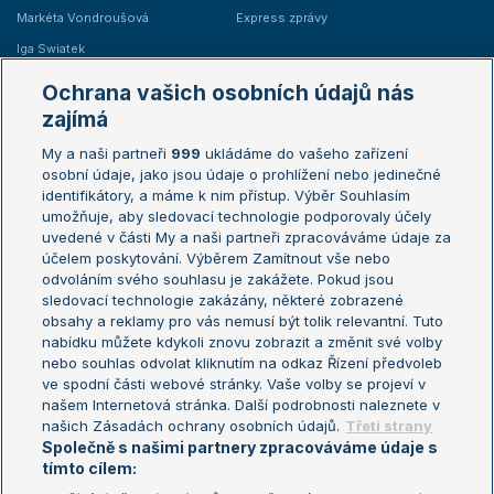
Markéta Vondroušová
Express zprávy
Iga Swiatek
Marie Bouzková
Ochrana vašich osobních údajů nás
Žebříčky
Kalendář turnajů
zajímá
My a naši partneři
999
ukládáme do vašeho zařízení
Žebříček ATP (muži)
Australian Open
osobní údaje, jako jsou údaje o prohlížení nebo jedinečné
Žebříček WTA (ženy)
French Open
identifikátory, a máme k nim přístup. Výběr Souhlasím
umožňuje, aby sledovací technologie podporovaly účely
Sázkařský žebříček
Wimbledon
uvedené v části My a naši partneři zpracováváme údaje za
US Open
účelem poskytování. Výběrem Zamítnout vše nebo
odvoláním svého souhlasu je zakážete. Pokud jsou
Turnaj mistrů
sledovací technologie zakázány, některé zobrazené
Turnaj mistryň
obsahy a reklamy pro vás nemusí být tolik relevantní. Tuto
Aktualní trendy
nabídku můžete kdykoli znovu zobrazit a změnit své volby
nebo souhlas odvolat kliknutím na odkaz Řízení předvoleb
ve spodní části webové stránky. Vaše volby se projeví v
Fotbalové přestupy
našem Internetová stránka. Další podrobnosti naleznete v
Livesport Daily
našich Zásadách ochrany osobních údajů.
Třetí strany
Společně s našimi partnery zpracováváme údaje s
LS Prague Open
tímto cílem: