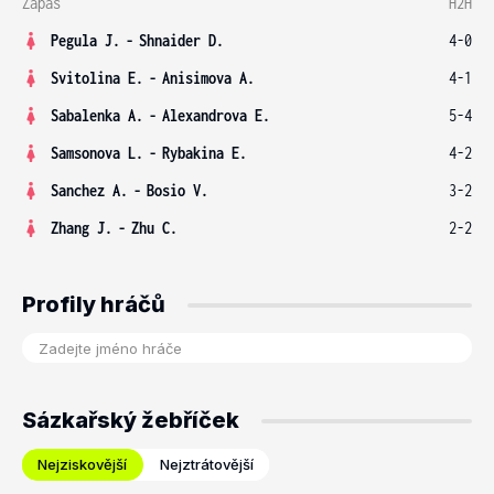
Zápas
H2H
Pegula J.
-
Shnaider D.
4-0
Svitolina E.
-
Anisimova A.
4-1
Sabalenka A.
-
Alexandrova E.
5-4
Samsonova L.
-
Rybakina E.
4-2
Sanchez A.
-
Bosio V.
3-2
Zhang J.
-
Zhu C.
2-2
Profily hráčů
Sázkařský žebříček
Nejziskovější
Nejztrátovější