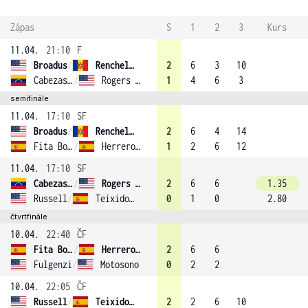
Zápas
S
1
2
3
Kurs
11.04.
21:10
F
Broadus
/
Rencheli (3)
2
6
3
10
Cabezas Dominguez
/
Rogers (2)
1
4
6
3
semifinále
11.04.
17:10
SF
Broadus
/
Rencheli (3)
2
6
4
14
Fita Boluda
/
Herrero Linana (1)
1
2
6
12
11.04.
17:10
SF
Cabezas Dominguez
/
Rogers (2)
2
6
6
1.35
Russell
/
Teixido Garcia
0
1
0
2.80
čtvrtfinále
10.04.
22:40
ČF
Fita Boluda
/
Herrero Linana (1)
2
6
6
Fulgenzi
/
Motosono
0
2
2
10.04.
22:05
ČF
Russell
/
Teixido Garcia
2
2
6
10