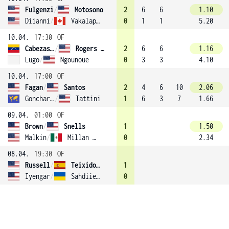
Fulgenzi
/
Motosono
2
6
6
1.10
Diianni
/
Vakalapudi
0
1
1
5.20
10.04.
17:30
OF
Cabezas Dominguez
/
Rogers (2)
2
6
6
1.16
Lugo
/
Ngounoue
0
3
3
4.10
10.04.
17:00
OF
Fagan
/
Santos
2
4
6
10
2.06
Goncharova
/
Tattini
1
6
3
7
1.66
09.04.
01:00
OF
Brown
/
Snells
1
1.50
Malkin
/
Millan Acosta
0
2.34
08.04.
19:30
OF
Russell
/
Teixido Garcia
1
Iyengar
/
Sahdiieva
0