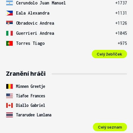
Cerundolo Juan Manuel
+1737
Eala Alexandra
+1131
Obradovic Andrea
+1126
Guerrieri Andrea
+1045
Torres Tiago
+975
Celý žebříček
Zranění hráči
Minnen Greetje
Tiafoe Frances
Diallo Gabriel
Tararudee Lanlana
Celý seznam