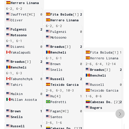
Herrero Linana
6-2, 6-2
Jauffret
[WC]
0
Fita Boluda
[1]
2
Oliver
Herrero Linana
6-2, 6-2
Fulgenzi
2
Fulgenzi
0
Motosono
Motosono
6-1, 6-1
Diianni
0
Broadus
[3]
2
Vakalapudi
Rencheli
Fita Boluda
[1]
1
6-1, 6-1
Herrero Linana
Broadus
[3]
2
Brown
0
2-6, 6-4, 12-14
Rencheli
Snells
Broadus
[3]
2
6-1, 6-3
Rencheli
Tabunshchyk
0
Russell
2
Tahiri
Teixido Garcia
Russell
0
2-6, 6-3, 10-3
Teixido Garcia
Malkin
0
Hu
[4]
1
1-6, 0-6
Millan Acosta
Pedretti
Cabezas Dominguez
[2]
2
Rogers
Brown
1
Fagan
[WC]
0
Snells
Santos
3-6, 1-6
Russell
1
Cabezas Dominguez
[2]
2