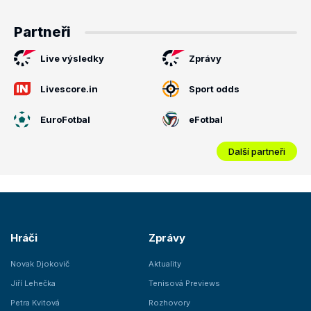
Partneři
Live výsledky
Zprávy
Livescore.in
Sport odds
EuroFotbal
eFotbal
Další partneři
Hráči
Zprávy
Novak Djokovič
Aktuality
Jiří Lehečka
Tenisová Previews
Petra Kvitová
Rozhovory