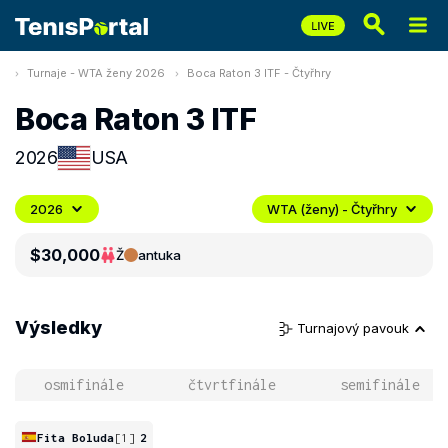
Turnaje - WTA ženy 2026
Boca Raton 3 ITF - Čtyřhry
Boca Raton 3 ITF
2026
USA
2026
WTA (ženy) - Čtyřhry
$30,000
Ž
antuka
Výsledky
Turnajový pavouk
osmifinále
čtvrtfinále
semifinále
Fita Boluda
[1]
2