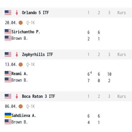
Orlando 5 ITF
1
2
3
Kurs
20.04.
Q-1K
Sirichantho P.
6
6
Brown B.
2
1
Zephyrhills ITF
1
2
3
Kurs
13.04.
Q-1K
4
Reami A.
6
6
10
Brown B.
7
0
2
Boca Raton 3 ITF
1
2
3
Kurs
06.04.
Q-1K
Sahdiieva A.
6
6
Brown B.
4
1