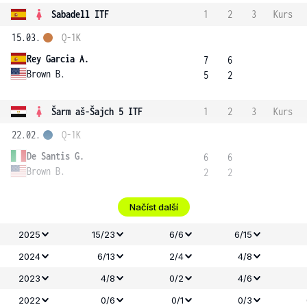
Sabadell ITF
1
2
3
Kurs
15.03.
Q-1K
Rey Garcia A.
7
6
Brown B.
5
2
Šarm aš-Šajch 5 ITF
1
2
3
Kurs
22.02.
Q-1K
De Santis G.
6
6
Brown B.
2
2
Načíst další
2025
15/23
6/6
6/15
2024
6/13
2/4
4/8
2023
4/8
0/2
4/6
2022
0/6
0/1
0/3