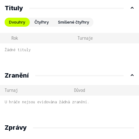
Tituly
Dvouhry
Čtyřhry
Smíšené čtyřhry
Rok
Turnaje
Žádné tituly
Zranění
Turnaj
Důvod
U hráče nejsou evidována žádná zranění.
Zprávy