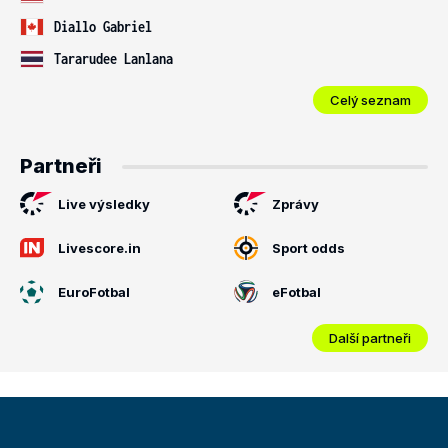
Diallo Gabriel
Tararudee Lanlana
Celý seznam
Partneři
Live výsledky
Zprávy
Livescore.in
Sport odds
EuroFotbal
eFotbal
Další partneři