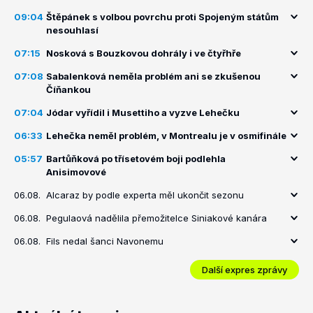
09:04
Štěpánek s volbou povrchu proti Spojeným státům
nesouhlasí
07:15
Nosková s Bouzkovou dohrály i ve čtyřhře
07:08
Sabalenková neměla problém ani se zkušenou
Číňankou
07:04
Jódar vyřídil i Musettiho a vyzve Lehečku
06:33
Lehečka neměl problém, v Montrealu je v osmifinále
05:57
Bartůňková po třísetovém boji podlehla
Anisimovové
06.08.
Alcaraz by podle experta měl ukončit sezonu
06.08.
Pegulaová nadělila přemožitelce Siniakové kanára
06.08.
Fils nedal šanci Navonemu
Další expres zprávy