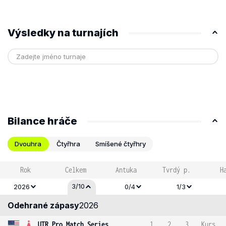
Výsledky na turnajích
Bilance hráče
Dvouhra
Čtyřhra
Smíšené čtyřhry
Rok
Celkem
Antuka
Tvrdý p.
H
3/10
2026
0/4
1/3
Odehrané zápasy
2026
UTR Pro Match Series
1
2
3
Kurs