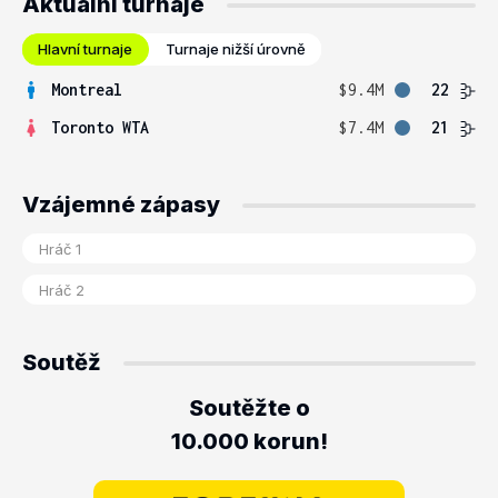
Aktuální turnaje
Hlavní turnaje
Turnaje nižší úrovně
Montreal
$9.4M
22
Toronto WTA
$7.4M
21
Vzájemné zápasy
Soutěž
Soutěžte o
10.000 korun!