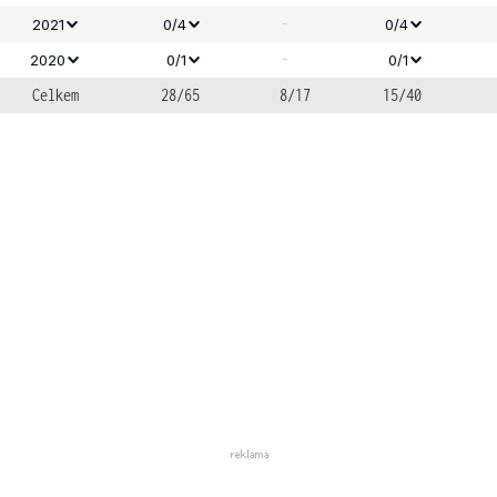
-
2021
0/4
0/4
-
2020
0/1
0/1
Celkem
28/65
8/17
15/40