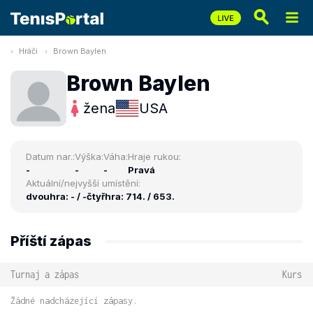
Hráči
Brown Baylen
Brown Baylen
žena
USA
Datum nar.:
Výška:
Váha:
Hraje rukou:
-
-
-
Pravá
Aktuální/nejvyšší umístění:
dvouhra: - / -
čtyřhra: 714. / 653.
Příští zápas
Turnaj a zápas
Kurs
Žádné nadcházející zápasy.