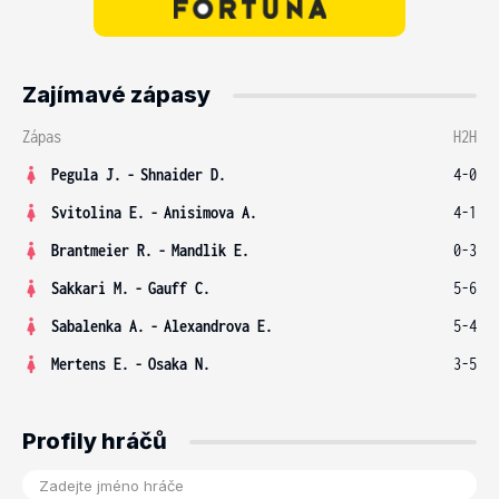
Zajímavé zápasy
Zápas
H2H
Pegula J.
-
Shnaider D.
4-0
Svitolina E.
-
Anisimova A.
4-1
Brantmeier R.
-
Mandlik E.
0-3
Sakkari M.
-
Gauff C.
5-6
Sabalenka A.
-
Alexandrova E.
5-4
Mertens E.
-
Osaka N.
3-5
Profily hráčů