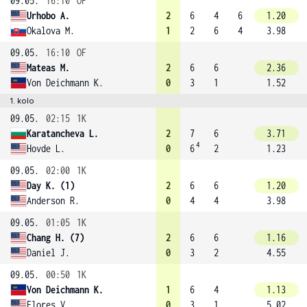
09.05.
16:10
OF
Urhobo A.
2
6
4
6
1.20
Okalova M.
1
2
6
4
3.98
09.05.
16:10
OF
Mateas M.
2
6
6
2.36
Von Deichmann K.
0
3
1
1.52
1. kolo
09.05.
02:15
1K
Karatancheva L.
2
7
6
3.71
4
Hovde L.
0
6
2
1.23
09.05.
02:00
1K
Day K. (1)
2
6
6
1.20
Anderson R.
0
4
4
3.98
09.05.
01:05
1K
Chang H. (7)
2
6
6
1.16
Daniel J.
0
3
2
4.55
09.05.
00:50
1K
Von Deichmann K.
1
6
4
1.13
Flores V.
0
3
1
5.02