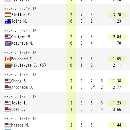
08.05.
23:40
1K
Stollar F.
2
7
6
3.70
Joint M.
0
5
2
1.23
08.05.
23:35
1K
Osuigwe W.
2
7
6
2.04
Kozyreva M.
0
5
4
1.70
08.05.
19:10
1K
Bouchard E.
2
6
6
1.65
Mikulskyte J. (6)
0
1
2
2.11
08.05.
19:05
1K
Chang S.
2
3
7
6
1.38
2
Arconada U.
1
6
6
2
2.77
08.05.
18:55
1K
Jovic I.
2
3
6
6
1.23
Loeb J.
1
6
2
4
3.66
08.05.
18:10
1K
Mateas M.
2
6
6
1.44