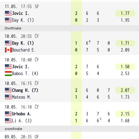
11.05.
17:55
SF
Jovic I.
2
6
6
1.77
Day K. (1)
0
2
3
1.95
čtvrtfinále
10.05.
20:55
ČF
4
Day K. (1)
1
6
7
0
1.71
Bouchard E.
0
7
5
0
2.09
10.05.
18:40
ČF
Jovic I.
2
7
6
1.50
Babos T. (4)
0
5
4
2.53
10.05.
16:15
ČF
Chang H. (7)
2
6
0
7
2.07
Mateas M.
1
4
6
5
1.73
10.05.
16:10
ČF
Urhobo A.
2
3
7
6
2.15
3
Li A. (3)
1
6
6
4
1.68
osmifinále
09.05.
20:35
OF