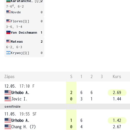
Karatancheva
[Q]
2
4
7-6
, 6-2
Hovde
0
Flores
[Q]
0
3-6, 1-4
Von Deichmann
1
Mateas
2
6-2, 6-3
Krywoj
[Q]
0
Zápas
S
1
2
3
Kurs
12.05.
17:10
F
Urhobo A.
2
6
6
2.69
Jovic I.
0
3
1
1.44
semifinále
11.05.
19:55
SF
Urhobo A.
1
6
1.42
Chang H. (7)
0
4
2.67