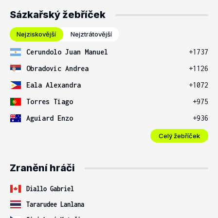
Sázkařský žebříček
Nejziskovější
Nejztrátovější
Cerundolo Juan Manuel
+1737
Obradovic Andrea
+1126
Eala Alexandra
+1072
Torres Tiago
+975
Aguiard Enzo
+936
Celý žebříček
Zranění hráči
Diallo Gabriel
Tararudee Lanlana