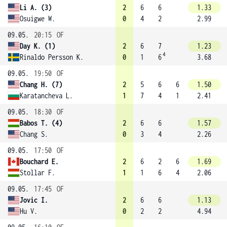
Li A. (3)
2
6
6
1.33
Osuigwe W.
0
4
2
2.99
09.05.
20:15
OF
Day K. (1)
2
6
7
1.23
4
Rinaldo Persson K.
0
1
6
3.68
09.05.
19:50
OF
Chang H. (7)
2
5
6
6
1.50
Karatancheva L.
1
7
4
1
2.41
09.05.
18:30
OF
Babos T. (4)
2
6
6
1.57
Chang S.
0
3
4
2.26
09.05.
17:50
OF
Bouchard E.
2
6
2
6
1.69
Stollar F.
1
1
6
4
2.06
09.05.
17:45
OF
Jovic I.
2
6
6
1.13
Hu V.
0
2
2
4.94