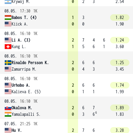
Krywoj M.
0
2
3
2.54
08.05.
17:30
1K
Babos T. (4)
1
3
1.82
Kiick A.
0
0
1.90
08.05.
16:10
1K
Li A. (3)
2
7
4
6
1.24
Kung L.
1
5
6
1
3.60
08.05.
16:10
1K
Rinaldo Persson K.
2
6
6
1.25
Zamarripa M.
0
4
3
3.45
08.05.
16:10
1K
Urhobo A.
2
6
6
1.74
Kalieva E. (5)
0
1
1
1.99
08.05.
16:10
1K
Okalova M.
2
6
7
1.89
6
Yamalapalli S.
0
3
6
1.83
07.05.
21:25
1K
Hu V.
2
7
6
3.28