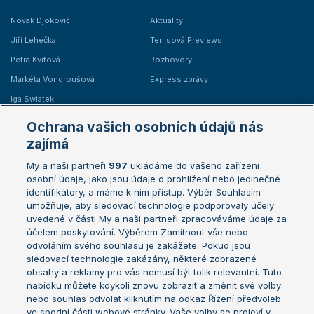
Novak Djokovič
Aktuality
Jiří Lehečka
Tenisová Previews
Petra Kvitová
Rozhovory
Markéta Vondroušová
Express zprávy
Iga Swiatek
Marie Bouzková
Ochrana vašich osobních údajů nás
Žebříčky
Kalendář turnajů
zajímá
My a naši partneři
997
ukládáme do vašeho zařízení
Žebříček ATP (muži)
Australian Open
osobní údaje, jako jsou údaje o prohlížení nebo jedinečné
Žebříček WTA (ženy)
French Open
identifikátory, a máme k nim přístup. Výběr Souhlasím
umožňuje, aby sledovací technologie podporovaly účely
Sázkařský žebříček
Wimbledon
uvedené v části My a naši partneři zpracováváme údaje za
US Open
účelem poskytování. Výběrem Zamítnout vše nebo
odvoláním svého souhlasu je zakážete. Pokud jsou
Turnaj mistrů
sledovací technologie zakázány, některé zobrazené
Turnaj mistryň
obsahy a reklamy pro vás nemusí být tolik relevantní. Tuto
Aktualní trendy
nabídku můžete kdykoli znovu zobrazit a změnit své volby
nebo souhlas odvolat kliknutím na odkaz Řízení předvoleb
ve spodní části webové stránky. Vaše volby se projeví v
Fotbalové přestupy