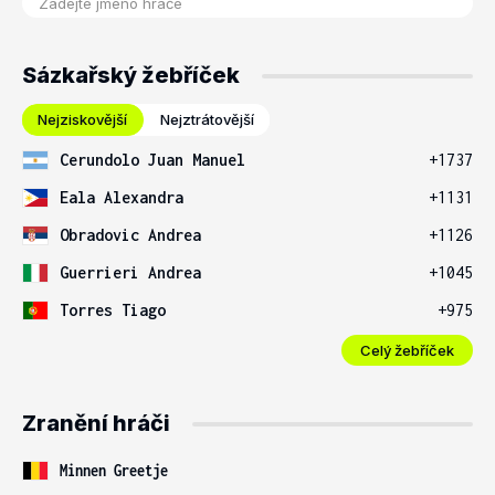
Sázkařský žebříček
Nejziskovější
Nejztrátovější
Cerundolo Juan Manuel
+1737
Eala Alexandra
+1131
Obradovic Andrea
+1126
Guerrieri Andrea
+1045
Torres Tiago
+975
Celý žebříček
Zranění hráči
Minnen Greetje