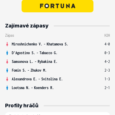
Zajímavé zápasy
Zápas
H2H
Miroshnichenko V.
-
Khatamova S.
4-0
D'Agostino S.
-
Tabacco G.
0-3
Samsonova L.
-
Rybakina E.
4-2
Fomin S.
-
Zhukov M.
2-3
Alexandrova E.
-
Svitolina E.
1-3
Lootsma N.
-
Koenders R.
2-1
Profily hráčů