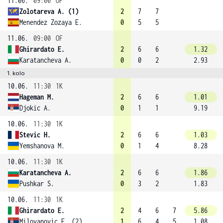
11.06.
09:00
OF
Zolotareva A. (1)
2
7
7
Menendez Zozaya E.
0
5
5
11.06.
09:00
OF
Ghirardato E.
2
6
6
1.32
Karatancheva A.
0
0
2
2.93
1. kolo
10.06.
11:30
1K
Hageman M.
2
6
6
1.01
Djokic A.
0
1
1
9.19
10.06.
11:30
1K
Stevic H.
2
6
6
1.03
Yemshanova M.
0
1
4
8.28
10.06.
11:30
1K
Karatancheva A.
2
6
6
1.86
Pushkar S.
0
3
2
1.83
10.06.
11:30
1K
Ghirardato E.
2
4
6
7
5.86
Milovanovic E. (2)
1
6
4
5
1.08