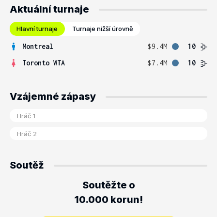
Aktuální turnaje
Hlavní turnaje
Turnaje nižší úrovně
Montreal
$9.4M
10
Toronto WTA
$7.4M
10
Vzájemné zápasy
Soutěž
Soutěžte o
10.000 korun!