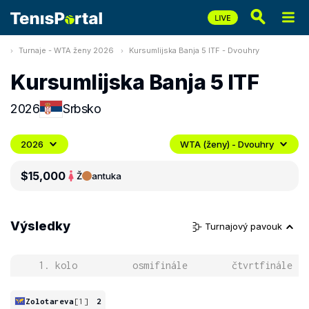
Turnaje - WTA ženy 2026
Kursumlijska Banja 5 ITF - Dvouhry
Kursumlijska Banja 5 ITF
2026
Srbsko
2026
WTA (ženy) - Dvouhry
$15,000
Ž
antuka
Výsledky
Turnajový pavouk
1. kolo
osmifinále
čtvrtfinále
Zolotareva
[1]
2