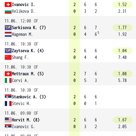
Ivanovic I.
2
6
6
1.52
Velikova D.
0
3
2
2.31
11.06.
12:00
OF
Sarkisova K. (7)
2
6
7
1.77
5
Hageman M.
0
4
6
1.92
11.06.
10:30
OF
Zaytseva K. (4)
2
6
6
1.04
Shang F.
0
4
4
7.48
11.06.
10:30
OF
Mettraux M. (5)
2
7
6
1.08
Corvi A.
0
5
3
5.78
11.06.
10:30
OF
Stankovic A. (3)
2
6
6
Stevic H.
0
0
1
11.06.
09:00
OF
Horvit M. (8)
2
6
6
1.67
Ivanovic G.
0
3
2
2.05