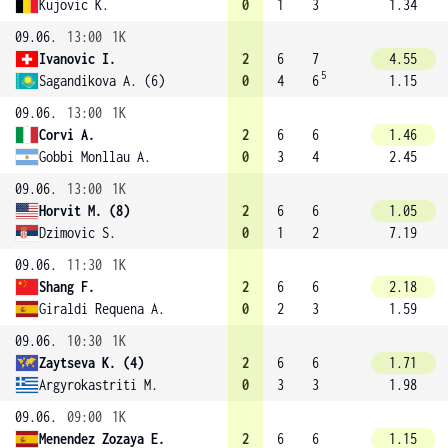
Kujovic K.
0
1
3
1.34
09.06.
13:00
1K
Ivanovic I.
2
6
7
4.55
5
Sagandikova A. (6)
0
4
6
1.15
09.06.
13:00
1K
Corvi A.
2
6
6
1.46
Gobbi Monllau A.
0
3
4
2.45
09.06.
13:00
1K
Horvit M. (8)
2
6
6
1.05
Dzimovic S.
0
1
2
7.19
09.06.
11:30
1K
Shang F.
2
6
6
2.18
Giraldi Requena A.
0
2
3
1.59
09.06.
10:30
1K
Zaytseva K. (4)
2
6
6
1.71
Argyrokastriti M.
0
3
3
1.98
09.06.
09:00
1K
Menendez Zozaya E.
2
6
6
1.15