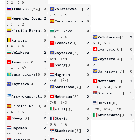
6-2, 6-0
Trnkovski
[WC]
0
Zolotareva
[1]
2
7-5, 7-5
Menendez Zozaya
2
Menendez Zozaya
0
6-3, 6-2
Higuita Barraza
0
Velikova
0
3-6, 2-6
Zolotareva
[1]
2
Kujovic
0
Ivanovic
[Q]
2
6-3, 6-2
1-6, 3-6
Ivanovic
[Q]
0
Velikova
2
Zaytseva
[4]
2
6-4, 6-4
Zaytseva
[4]
1
Ivanovic
[Q]
2
Shang
[Q]
0
2-1
5
6-4, 7-6
Sarkisova
[7]
0
Sagandikova
[6]
0
Hageman
0
5
4-6, 6
-7
Mettraux
[5]
2
Zaytseva
[4]
2
Sarkisova
[7]
2
3-6, 6-4, 6-0
6-3, 6-3
Stankovic
[3]
1
Argyrokastriti
0
Mettraux
[5]
2
2
7-5, 6-3
Horvit
[8]
1
Giraldi Requena
[Q]
0
Corvi
[Q]
0
1-6, 6-3, 1-6
2-6, 3-6
Ghirardato
[Q]
2
Shang
[Q]
2
Stevic
0
3
0-6, 1-6
Hageman
2
Stankovic
[3]
2
6-1, 6-1
Djokic
[WC]
0