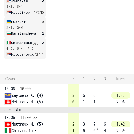
Ivanovic
2
6-3, 6-1
Milutinovic
[WC]
0
Pushkar
0
3-6, 2-6
Karatancheva
2
Ghirardato
[Q]
2
4-6, 6-4, 7-5
Milovanovic
[2]
1
Zápas
S
1
2
3
Kurs
14.06.
10:00
F
Zaytseva K. (4)
2
6
6
1.33
Mettraux M. (5)
0
1
1
2.96
semifinále
13.06.
11:30
SF
Mettraux M. (5)
2
3
7
6
1.42
3
Ghirardato E.
1
6
6
4
2.59