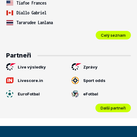
Tiafoe Frances
Diallo Gabriel
Tararudee Lanlana
Celý seznam
Partneři
Live výsledky
Zprávy
Livescore.in
Sport odds
EuroFotbal
eFotbal
Další partneři