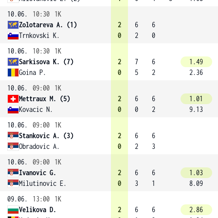
10.06.
10:30
1K
Zolotareva A. (1)
2
6
6
Trnkovski K.
0
2
0
10.06.
10:30
1K
Sarkisova K. (7)
2
7
6
1.49
Goina P.
0
5
2
2.36
10.06.
09:00
1K
Mettraux M. (5)
2
6
6
1.01
Kovacic N.
0
0
2
9.13
10.06.
09:00
1K
Stankovic A. (3)
2
6
6
Obradovic A.
0
2
3
10.06.
09:00
1K
Ivanovic G.
2
6
6
1.03
Milutinovic E.
0
3
1
8.09
09.06.
13:00
1K
Velikova D.
2
6
6
2.86