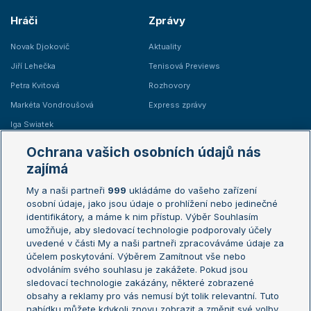
Hráči
Zprávy
Novak Djokovič
Aktuality
Jiří Lehečka
Tenisová Previews
Petra Kvitová
Rozhovory
Markéta Vondroušová
Express zprávy
Iga Swiatek
Marie Bouzková
Ochrana vašich osobních údajů nás
Žebříčky
Kalendář turnajů
zajímá
My a naši partneři
999
ukládáme do vašeho zařízení
Žebříček ATP (muži)
Australian Open
osobní údaje, jako jsou údaje o prohlížení nebo jedinečné
Žebříček WTA (ženy)
French Open
identifikátory, a máme k nim přístup. Výběr Souhlasím
umožňuje, aby sledovací technologie podporovaly účely
Sázkařský žebříček
Wimbledon
uvedené v části My a naši partneři zpracováváme údaje za
US Open
účelem poskytování. Výběrem Zamítnout vše nebo
odvoláním svého souhlasu je zakážete. Pokud jsou
Turnaj mistrů
sledovací technologie zakázány, některé zobrazené
Turnaj mistryň
obsahy a reklamy pro vás nemusí být tolik relevantní. Tuto
Aktualní trendy
nabídku můžete kdykoli znovu zobrazit a změnit své volby