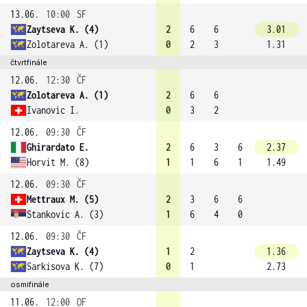
13.06.
10:00
SF
Zaytseva K. (4)
2
6
6
3.01
Zolotareva A. (1)
0
2
3
1.31
čtvrtfinále
12.06.
12:30
ČF
Zolotareva A. (1)
2
6
6
Ivanovic I.
0
3
2
12.06.
09:30
ČF
Ghirardato E.
2
6
3
6
2.37
Horvit M. (8)
1
1
6
1
1.49
12.06.
09:30
ČF
Mettraux M. (5)
2
3
6
6
Stankovic A. (3)
1
6
4
0
12.06.
09:30
ČF
Zaytseva K. (4)
1
2
1.36
Sarkisova K. (7)
0
1
2.73
osmifinále
11.06.
12:00
OF