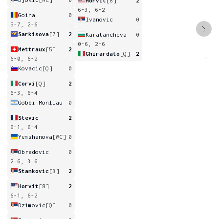
Horvit
[8]
2
6-3, 6-2
Goina
0
Ivanovic
0
5-7, 2-6
Sarkisova
[7]
2
Karatancheva
0
0-6, 2-6
Mettraux
[5]
2
Ghirardato
[Q]
2
6-0, 6-2
Kovacic
[Q]
0
Corvi
[Q]
2
6-3, 6-4
Gobbi Monllau
0
Stevic
2
6-1, 6-4
Yemshanova
[WC]
0
Obradovic
0
2-6, 3-6
Stankovic
[3]
2
Horvit
[8]
2
6-1, 6-2
Dzimovic
[Q]
0