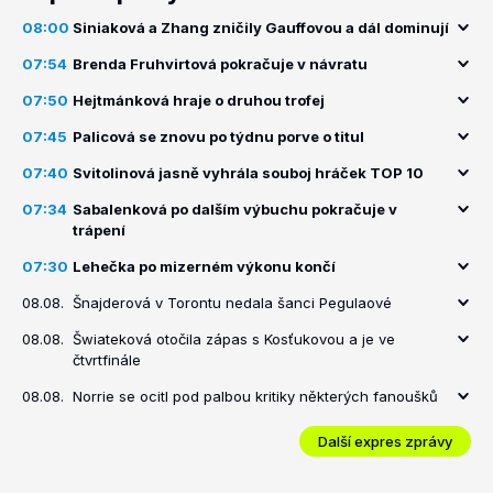
08:00
Siniaková a Zhang zničily Gauffovou a dál dominují
07:54
Brenda Fruhvirtová pokračuje v návratu
07:50
Hejtmánková hraje o druhou trofej
07:45
Palicová se znovu po týdnu porve o titul
07:40
Svitolinová jasně vyhrála souboj hráček TOP 10
07:34
Sabalenková po dalším výbuchu pokračuje v
trápení
07:30
Lehečka po mizerném výkonu končí
08.08.
Šnajderová v Torontu nedala šanci Pegulaové
08.08.
Šwiateková otočila zápas s Kosťukovou a je ve
čtvrtfinále
08.08.
Norrie se ocitl pod palbou kritiky některých fanoušků
Další expres zprávy