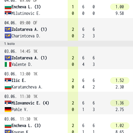
04.06.
09:00
OF
Encheva L. (3)
1
6
0
1.00
Milutinovic E.
0
0
0
9.58
04.06.
09:00
OF
Zolotareva A. (1)
2
6
6
Charintceva D.
0
2
3
1. kolo
03.06.
14:45
1K
Zolotareva A. (1)
2
6
6
Valente D.
0
4
3
03.06.
13:00
1K
Ilic E.
2
6
6
1.52
Karatancheva A.
0
4
2
2.30
03.06.
11:30
1K
Milovanovic E. (4)
2
6
6
1.36
Pohle V.
0
1
3
2.75
03.06.
11:30
1K
Encheva L. (3)
2
6
6
1.02
Kovgan K.
0
1
1
8.65