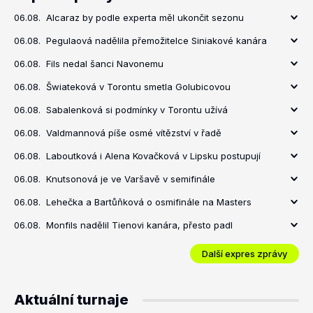
06.08.
Alcaraz by podle experta měl ukončit sezonu
06.08.
Pegulaová nadělila přemožitelce Siniakové kanára
06.08.
Fils nedal šanci Navonemu
06.08.
Šwiateková v Torontu smetla Golubicovou
06.08.
Sabalenková si podmínky v Torontu užívá
06.08.
Valdmannová píše osmé vítězství v řadě
06.08.
Laboutková i Alena Kovačková v Lipsku postupují
06.08.
Knutsonová je ve Varšavě v semifinále
06.08.
Lehečka a Bartůňková o osmifinále na Masters
06.08.
Monfils nadělil Tienovi kanára, přesto padl
Další expres zprávy
Aktuální turnaje