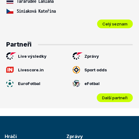
Tararudee Lanlana
Siniaková Kateřina
Celý seznam
Partneři
Live výsledky
Zprávy
Livescore.in
Sport odds
EuroFotbal
eFotbal
Další partneři
Hráči
Zprávy