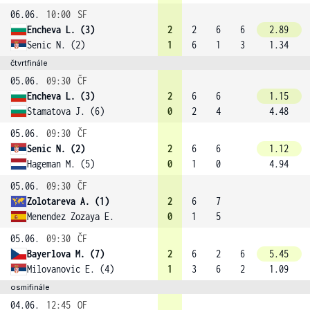
06.06.
10:00
SF
Encheva L. (3)
2
2
6
6
2.89
Senic N. (2)
1
6
1
3
1.34
čtvrtfinále
05.06.
09:30
ČF
Encheva L. (3)
2
6
6
1.15
Stamatova J. (6)
0
2
4
4.48
05.06.
09:30
ČF
Senic N. (2)
2
6
6
1.12
Hageman M. (5)
0
1
0
4.94
05.06.
09:30
ČF
Zolotareva A. (1)
2
6
7
Menendez Zozaya E.
0
1
5
05.06.
09:30
ČF
Bayerlova M. (7)
2
6
2
6
5.45
Milovanovic E. (4)
1
3
6
2
1.09
osmifinále
04.06.
12:45
OF