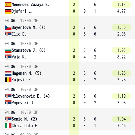
Menendez Zozaya E.
2
6
6
1.13
Djafari L.
0
0
1
4.77
04.06.
12:00
OF
Bayerlova M. (7)
2
7
6
1.66
Ilic E.
0
5
0
2.06
04.06.
10:30
OF
Stamatova J. (6)
2
6
6
1.03
Vaja K.
0
4
2
8.22
04.06.
10:30
OF
Hageman M. (5)
2
6
6
1.26
Kujovic K.
0
2
2
3.25
04.06.
10:30
OF
Milovanovic E. (4)
2
6
6
1.19
Popovski D.
0
0
2
3.98
04.06.
10:30
OF
Senic N. (2)
2
6
6
1.04
Ghirardato E.
0
3
1
7.46