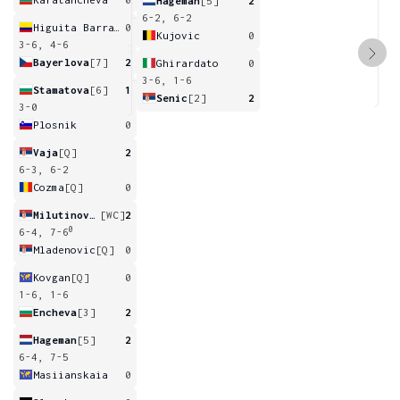
Hageman
[5]
2
6-2, 6-2
Higuita Barraza
0
Kujovic
0
3-6, 4-6
Bayerlova
[7]
2
Ghirardato
0
3-6, 1-6
Stamatova
[6]
1
Senic
[2]
2
3-0
Plosnik
0
Vaja
[Q]
2
6-3, 6-2
Cozma
[Q]
0
Milutinovic
[WC]
2
0
6-4, 7-6
Mladenovic
[Q]
0
Kovgan
[Q]
0
1-6, 1-6
Encheva
[3]
2
Hageman
[5]
2
6-4, 7-5
Masiianskaia
0