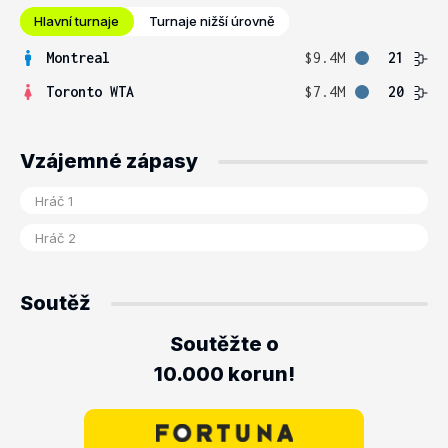
Hlavní turnaje
Turnaje nižší úrovně
Montreal
$9.4M
21
Toronto WTA
$7.4M
20
Vzájemné zápasy
Soutěž
Soutěžte o
10.000 korun!