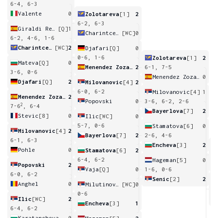
6-4, 6-3
Valente
0
Zolotareva
[1]
2
6-2, 6-3
Giraldi Requena
[Q]
1
Charintceva
[WC]
0
6-2, 4-6, 1-6
Charintceva
[WC]
2
Djafari
[Q]
0
0-6, 1-6
Zolotareva
[1]
2
Mateva
[Q]
0
Menendez Zozaya
2
6-1, 7-5
3-6, 0-6
Menendez Zozaya
0
Djafari
[Q]
2
Milovanovic
[4]
2
6-0, 6-2
Milovanovic
[4]
1
Menendez Zozaya
2
Popovski
0
3-6, 6-2, 2-6
2
7-6
, 6-4
Bayerlova
[7]
2
Stevic
[8]
0
Ilic
[WC]
0
5-7, 0-6
Stamatova
[6]
0
Milovanovic
[4]
2
Bayerlova
[7]
2
2-6, 4-6
6-1, 6-3
Encheva
[3]
2
Pohle
0
Stamatova
[6]
2
6
6-4, 6-2
Hageman
[5]
0
Popovski
2
Vaja
[Q]
0
1-6, 0-6
6-0, 6-2
Senic
[2]
2
Anghel
0
Milutinovic
[WC]
0
2
0-6
Ilic
[WC]
2
Encheva
[3]
1
6-4, 6-2
Karatancheva
0