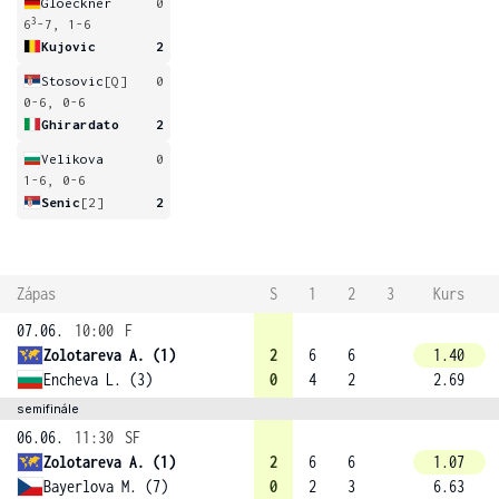
Gloeckner
0
3
6
-7, 1-6
Kujovic
2
Stosovic
[Q]
0
0-6, 0-6
Ghirardato
2
Velikova
0
1-6, 0-6
Senic
[2]
2
Zápas
S
1
2
3
Kurs
07.06.
10:00
F
Zolotareva A. (1)
2
6
6
1.40
Encheva L. (3)
0
4
2
2.69
semifinále
06.06.
11:30
SF
Zolotareva A. (1)
2
6
6
1.07
Bayerlova M. (7)
0
2
3
6.63