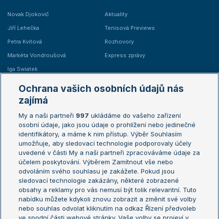
Novak Djokovič
Aktuality
Jiří Lehečka
Tenisová Previews
Petra Kvitová
Rozhovory
Markéta Vondroušová
Express zprávy
Iga Swiatek
Marie Bouzková
Ochrana vašich osobních údajů nás
Žebříčky
Kalendář turnajů
zajímá
My a naši partneři
997
ukládáme do vašeho zařízení
Žebříček ATP (muži)
Australian Open
osobní údaje, jako jsou údaje o prohlížení nebo jedinečné
Žebříček WTA (ženy)
French Open
identifikátory, a máme k nim přístup. Výběr Souhlasím
umožňuje, aby sledovací technologie podporovaly účely
Sázkařský žebříček
Wimbledon
uvedené v části My a naši partneři zpracováváme údaje za
US Open
účelem poskytování. Výběrem Zamítnout vše nebo
odvoláním svého souhlasu je zakážete. Pokud jsou
Turnaj mistrů
sledovací technologie zakázány, některé zobrazené
Turnaj mistryň
obsahy a reklamy pro vás nemusí být tolik relevantní. Tuto
Aktualní trendy
nabídku můžete kdykoli znovu zobrazit a změnit své volby
nebo souhlas odvolat kliknutím na odkaz Řízení předvoleb
ve spodní části webové stránky. Vaše volby se projeví v
Fotbalové přestupy