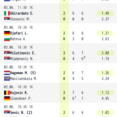
03.06.
11:30
1K
Ghirardato E.
2
6
6
1.49
Stosovic M.
0
0
0
2.37
03.06.
10:30
1K
Djafari L.
2
6
6
1.21
Mateva A.
0
3
0
3.63
03.06.
10:30
1K
Milutinovic E.
2
6
7
3.88
0
Mladenovic N.
0
4
6
1.19
03.06.
10:30
1K
Hageman M. (5)
2
6
7
1.26
Masiianskaia M.
0
4
5
3.24
03.06.
10:30
1K
Kujovic K.
2
7
6
1.12
3
Gloeckner P.
0
6
1
4.95
03.06.
10:30
1K
Senic N. (2)
2
6
6
1.02