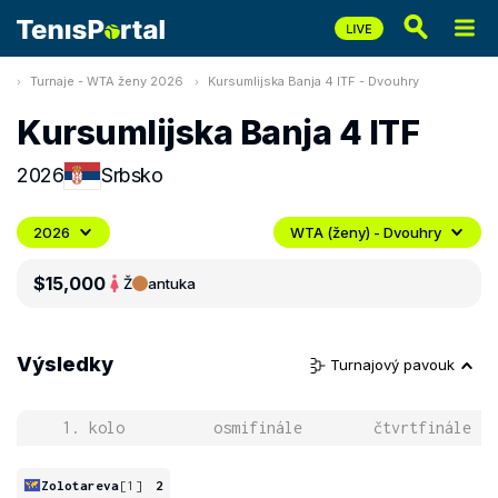
Turnaje - WTA ženy 2026
Kursumlijska Banja 4 ITF - Dvouhry
Kursumlijska Banja 4 ITF
2026
Srbsko
2026
WTA (ženy) - Dvouhry
$15,000
Ž
antuka
Výsledky
Turnajový pavouk
1. kolo
osmifinále
čtvrtfinále
Zolotareva
[1]
2