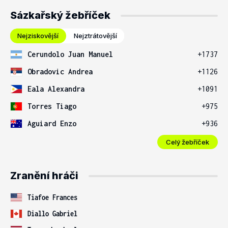
Sázkařský žebříček
Nejziskovější
Nejztrátovější
Cerundolo Juan Manuel
+1737
Obradovic Andrea
+1126
Eala Alexandra
+1091
Torres Tiago
+975
Aguiard Enzo
+936
Celý žebříček
Zranění hráči
Tiafoe Frances
Diallo Gabriel