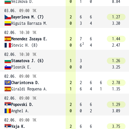
Velikova D.
0
1
0
8.84
03.06.
09:00
1K
Bayerlova M. (7)
2
6
6
1.27
Higuita Barraza M.
0
3
4
3.20
02.06.
10:30
1K
Menendez Zozaya E.
2
7
6
1.44
2
Stevic H. (8)
0
6
4
2.47
02.06.
10:30
1K
Stamatova J. (6)
1
3
1.26
Plosnik E.
0
0
3.25
02.06.
09:00
1K
Charintceva D.
2
2
6
6
2.78
Giraldi Requena A.
1
6
4
1
1.35
02.06.
09:00
1K
Popovski D.
2
6
6
1.29
Anghel A.
0
0
2
3.09
02.06.
09:00
1K
Vaja K.
2
6
6
3.75