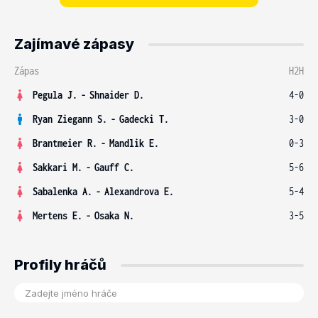
Zajímavé zápasy
Zápas
H2H
Pegula J.
-
Shnaider D.
4-0
Ryan Ziegann S.
-
Gadecki T.
3-0
Brantmeier R.
-
Mandlik E.
0-3
Sakkari M.
-
Gauff C.
5-6
Sabalenka A.
-
Alexandrova E.
5-4
Mertens E.
-
Osaka N.
3-5
Profily hráčů