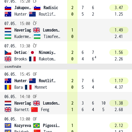
07.05.
15:20
ČF
Jakupovic
/
Radisic
2
7
6
3.47
Hunter
/
Routliffe (1)
0
5
2
1.25
07.05.
15:00
ČF
Haverlag
/
Lumsden (3)
1
1.49
Kudermetova
/
Timofeeva
0
2.41
07.05.
13:30
ČF
Detiuc
/
Ninomiya (2)
2
6
7
1.56
4
Brooks
/
Rakotomanga Rajaonah
0
4
6
2.26
osmifinále
06.05.
15:45
OF
Hunter
/
Routliffe (1)
2
7
6
1.17
Bara
/
Monnet
0
5
4
4.37
06.05.
14:10
OF
Haverlag
/
Lumsden (3)
2
3
6
10
1.38
Barnett
/
Feng
1
6
4
5
2.68
06.05.
13:00
OF
Kozyreva
/
Pigossi (4)
1
2.12
Pridankina
/
Tang
0
1.62