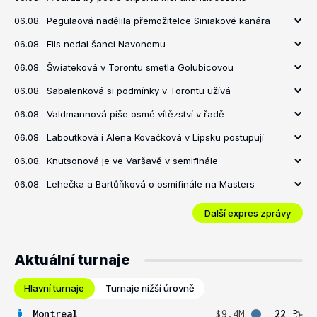
06.08.
Pegulaová nadělila přemožitelce Siniakové kanára
06.08.
Fils nedal šanci Navonemu
06.08.
Šwiateková v Torontu smetla Golubicovou
06.08.
Sabalenková si podmínky v Torontu užívá
06.08.
Valdmannová píše osmé vítězství v řadě
06.08.
Laboutková i Alena Kovačková v Lipsku postupují
06.08.
Knutsonová je ve Varšavě v semifinále
06.08.
Lehečka a Bartůňková o osmifinále na Masters
Další expres zprávy
Aktuální turnaje
Hlavní turnaje
Turnaje nižší úrovně
Montreal
$9.4M
22