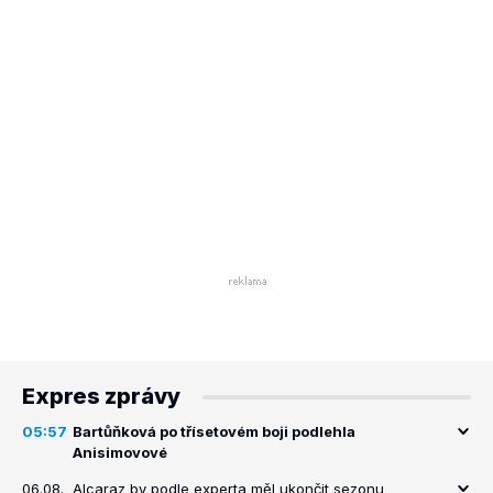
Expres zprávy
05:57
Bartůňková po třísetovém boji podlehla
Anisimovové
06.08.
Alcaraz by podle experta měl ukončit sezonu