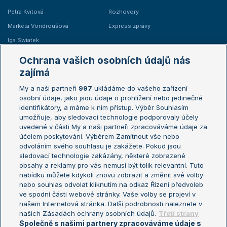
Petra Kvitová
Rozhovory
Markéta Vondroušová
Express zprávy
Iga Swiatek
Marie Bouzková
Ochrana vašich osobních údajů nás
Žebříčky
Kalendář turnajů
zajímá
My a naši partneři
997
ukládáme do vašeho zařízení
Žebříček ATP (muži)
Australian Open
osobní údaje, jako jsou údaje o prohlížení nebo jedinečné
Žebříček WTA (ženy)
French Open
identifikátory, a máme k nim přístup. Výběr Souhlasím
umožňuje, aby sledovací technologie podporovaly účely
Sázkařský žebříček
Wimbledon
uvedené v části My a naši partneři zpracováváme údaje za
US Open
účelem poskytování. Výběrem Zamítnout vše nebo
odvoláním svého souhlasu je zakážete. Pokud jsou
Turnaj mistrů
sledovací technologie zakázány, některé zobrazené
Turnaj mistryň
obsahy a reklamy pro vás nemusí být tolik relevantní. Tuto
Aktualní trendy
nabídku můžete kdykoli znovu zobrazit a změnit své volby
nebo souhlas odvolat kliknutím na odkaz Řízení předvoleb
ve spodní části webové stránky. Vaše volby se projeví v
Fotbalové přestupy
našem Internetová stránka. Další podrobnosti naleznete v
Livesport Daily
našich Zásadách ochrany osobních údajů.
Třetí strany
Společně s našimi partnery zpracováváme údaje s
LS Prague Open