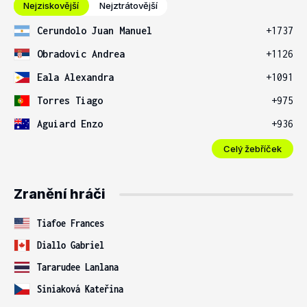
Nejziskovější
Nejztrátovější
Cerundolo Juan Manuel
+1737
Obradovic Andrea
+1126
Eala Alexandra
+1091
Torres Tiago
+975
Aguiard Enzo
+936
Celý žebříček
Zranění hráči
Tiafoe Frances
Diallo Gabriel
Tararudee Lanlana
Siniaková Kateřina