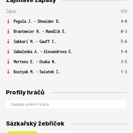
Zajímavé zápasy
Zápas
H2H
Pegula J.
-
Shnaider D.
4-0
Brantmeier R.
-
Mandlik E.
0-3
Sakkari M.
-
Gauff C.
5-6
Sabalenka A.
-
Alexandrova E.
5-4
Mertens E.
-
Osaka N.
3-5
Kostyuk M.
-
Swiatek I.
1-3
Profily hráčů
Sázkařský žebříček