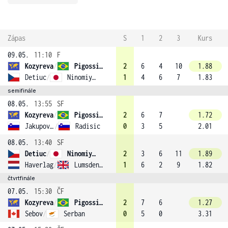
Zápas
S
1
2
3
Kurs
09.05.
11:10
F
Kozyreva
/
Pigossi (4)
2
6
4
10
1.88
Detiuc
/
Ninomiya (2)
1
4
6
7
1.83
semifinále
08.05.
13:55
SF
Kozyreva
/
Pigossi (4)
2
6
7
1.72
Jakupovic
/
Radisic
0
3
5
2.01
08.05.
13:40
SF
Detiuc
/
Ninomiya (2)
2
3
6
11
1.89
Haverlag
/
Lumsden (3)
1
6
2
9
1.82
čtvrtfinále
07.05.
15:30
ČF
Kozyreva
/
Pigossi (4)
2
7
6
1.27
Sebov
/
Serban
0
5
0
3.31