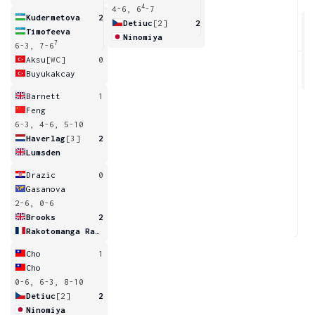
4
4-6, 6
-7
Kudermetova
2
Detiuc
[2]
2
Timofeeva
Ninomiya
7
6-3, 7-6
6
Aksu
[WC]
0
Buyukakcay
Barnett
1
Feng
6-3, 4-6, 5-10
Haverlag
[3]
2
Lumsden
Drazic
0
Gasanova
2-6, 0-6
Brooks
2
Rakotomanga Rajaonah
Cho
1
Cho
0-6, 6-3, 8-10
Detiuc
[2]
2
Ninomiya