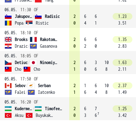
06.05.
11:30
OF
Jakupovic
/
Radisic
2
6
6
1.23
Popa
/
Ristic
0
4
1
3.51
05.05.
18:10
OF
Brooks
/
Rakotomanga Rajaonah
2
6
6
1.35
Drazic
/
Gasanova
0
2
0
2.83
05.05.
18:05
OF
Detiuc
/
Ninomiya (2)
2
6
3
10
1.63
Cho
/
Cho
1
0
6
8
2.11
05.05.
17:50
OF
Sebov
/
Serban
2
1
6
10
2.37
Falei
/
Iatcenko
1
6
4
8
1.49
05.05.
16:20
OF
Kudermetova
/
Timofeeva
2
6
7
1.25
7
Aksu
/
Buyukakcay
0
3
6
3.42