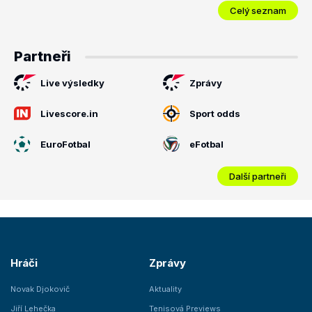
Celý seznam
Partneři
Live výsledky
Zprávy
Livescore.in
Sport odds
EuroFotbal
eFotbal
Další partneři
Hráči
Zprávy
Novak Djokovič
Aktuality
Jiří Lehečka
Tenisová Previews