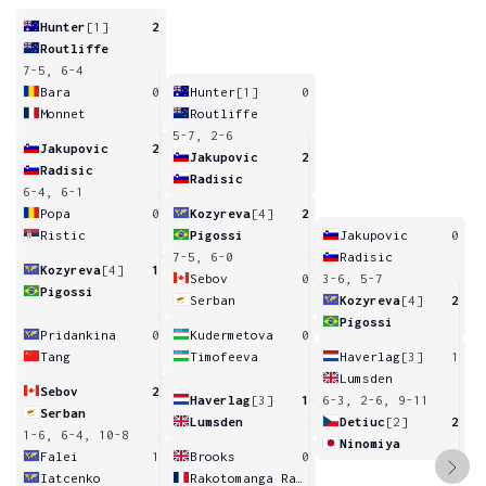
Hunter
[1]
2
Routliffe
7-5, 6-4
Bara
0
Hunter
[1]
0
Monnet
Routliffe
5-7, 2-6
Jakupovic
2
Jakupovic
2
Radisic
Radisic
6-4, 6-1
Popa
0
Kozyreva
[4]
2
Ristic
Pigossi
Jakupovic
0
7-5, 6-0
Radisic
Kozyreva
[4]
1
Sebov
0
3-6, 5-7
Pigossi
Serban
Kozyreva
[4]
2
Pigossi
Pridankina
0
Kudermetova
0
Tang
Timofeeva
Haverlag
[3]
1
Lumsden
Sebov
2
Haverlag
[3]
1
6-3, 2-6, 9-11
Serban
Lumsden
Detiuc
[2]
2
1-6, 6-4, 10-8
Ninomiya
Falei
1
Brooks
0
Iatcenko
Rakotomanga Rajaonah