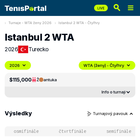
Turnaje - WTA ženy 2026
Istanbul 2 WTA - Čtyřhry
Istanbul 2 WTA
2026
Turecko
2026
WTA (ženy) - Čtyřhry
$115,000
Ž
antuka
Info o turnaji
Výsledky
Turnajový pavouk
osmifinále
čtvrtfinále
semifinále