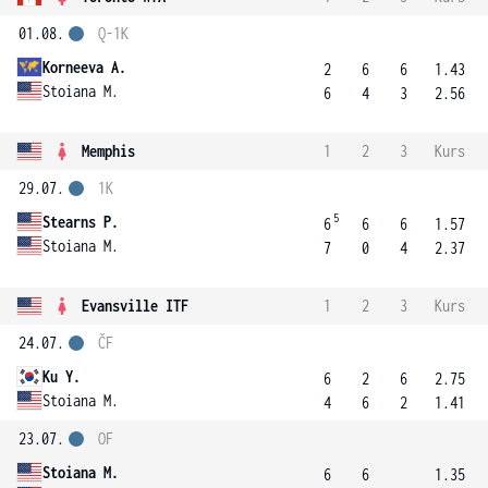
01.08.
Q-1K
Korneeva A.
2
6
6
1.43
Stoiana M.
6
4
3
2.56
Memphis
1
2
3
Kurs
29.07.
1K
5
Stearns P.
6
6
6
1.57
Stoiana M.
7
0
4
2.37
Evansville ITF
1
2
3
Kurs
24.07.
ČF
Ku Y.
6
2
6
2.75
Stoiana M.
4
6
2
1.41
23.07.
OF
Stoiana M.
6
6
1.35