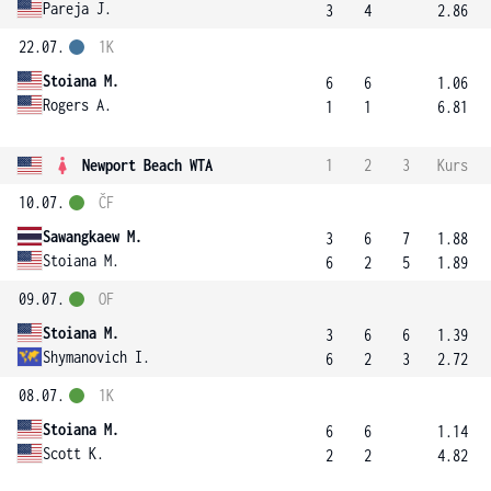
Pareja J.
3
4
2.86
22.07.
1K
Stoiana M.
6
6
1.06
Rogers A.
1
1
6.81
Newport Beach WTA
1
2
3
Kurs
10.07.
ČF
Sawangkaew M.
3
6
7
1.88
Stoiana M.
6
2
5
1.89
09.07.
OF
Stoiana M.
3
6
6
1.39
Shymanovich I.
6
2
3
2.72
08.07.
1K
Stoiana M.
6
6
1.14
Scott K.
2
2
4.82