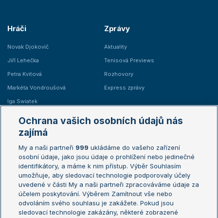
Hráči
Zprávy
Novak Djokovič
Aktuality
Jiří Lehečka
Tenisová Previews
Petra Kvitová
Rozhovory
Markéta Vondroušová
Express zprávy
Iga Swiatek
Marie Bouzková
Ochrana vašich osobních údajů nás
Žebříčky
Kalendář turnajů
zajímá
My a naši partneři
999
ukládáme do vašeho zařízení
Žebříček ATP (muži)
Australian Open
osobní údaje, jako jsou údaje o prohlížení nebo jedinečné
Žebříček WTA (ženy)
French Open
identifikátory, a máme k nim přístup. Výběr Souhlasím
umožňuje, aby sledovací technologie podporovaly účely
Sázkařský žebříček
Wimbledon
uvedené v části My a naši partneři zpracováváme údaje za
US Open
účelem poskytování. Výběrem Zamítnout vše nebo
odvoláním svého souhlasu je zakážete. Pokud jsou
Turnaj mistrů
sledovací technologie zakázány, některé zobrazené
Turnaj mistryň