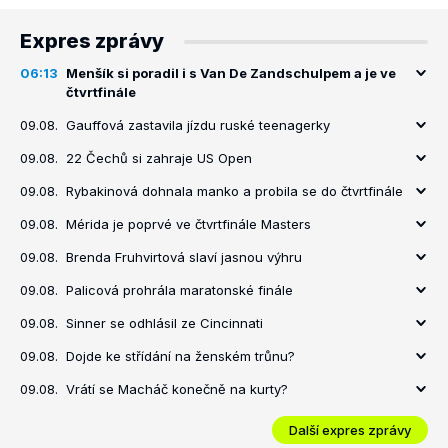
Expres zprávy
06:13
Menšík si poradil i s Van De Zandschulpem a je ve
čtvrtfinále
09.08.
Gauffová zastavila jízdu ruské teenagerky
09.08.
22 Čechů si zahraje US Open
09.08.
Rybakinová dohnala manko a probila se do čtvrtfinále
09.08.
Mérida je poprvé ve čtvrtfinále Masters
09.08.
Brenda Fruhvirtová slaví jasnou výhru
09.08.
Palicová prohrála maratonské finále
09.08.
Sinner se odhlásil ze Cincinnati
09.08.
Dojde ke střídání na ženském trůnu?
09.08.
Vrátí se Macháč konečně na kurty?
Další expres zprávy