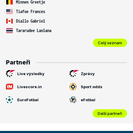
Minnen Greetje
Tiafoe Frances
Diallo Gabriel
Tararudee Lanlana
Celý seznam
Partneři
Live výsledky
Zprávy
Livescore.in
Sport odds
EuroFotbal
eFotbal
Další partneři