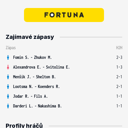
Zajímavé zápasy
Zápas
H2H
Fomin S.
-
Zhukov M.
2-3
Alexandrova E.
-
Svitolina E.
1-3
Menšík J.
-
Shelton B.
2-1
Lootsma N.
-
Koenders R.
2-1
Jodar R.
-
Fils A.
1-1
Darderi L.
-
Nakashima B.
1-1
Profily hráčů