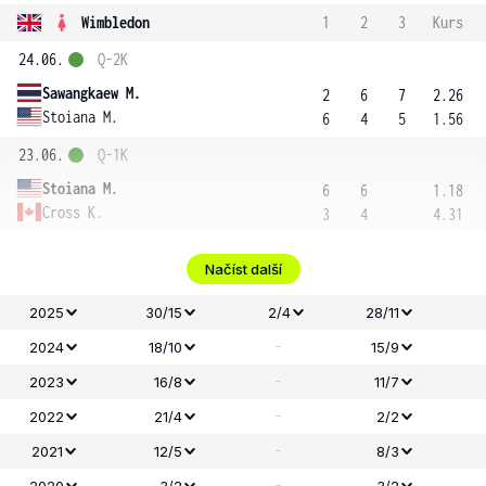
Wimbledon
1
2
3
Kurs
24.06.
Q-2K
Sawangkaew M.
2
6
7
2.26
Stoiana M.
6
4
5
1.56
23.06.
Q-1K
Stoiana M.
6
6
1.18
Cross K.
3
4
4.31
Načíst další
2025
30/15
2/4
28/11
-
2024
18/10
15/9
-
2023
16/8
11/7
-
2022
21/4
2/2
-
2021
12/5
8/3
-
2020
3/2
3/2