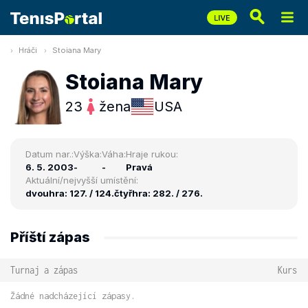
Hráči
Stoiana Mary
Stoiana Mary
23
žena
USA
Datum nar.:
Výška:
Váha:
Hraje rukou:
6. 5. 2003
-
-
Pravá
Aktuální/nejvyšší umístění:
dvouhra: 127. / 124.
čtyřhra: 282. / 276.
Příští zápas
Turnaj a zápas
Kurs
Žádné nadcházející zápasy.