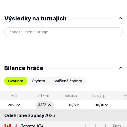
Výsledky na turnajích
Bilance hráče
Dvouhra
Čtyřhra
Smíšené čtyřhry
Rok
Celkem
Antuka
Tvrdý p.
H
34/21
2026
13/6
10/10
Odehrané zápasy
2026
Toronto WTA
1
2
3
Kurs