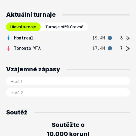
Aktuální turnaje
Hlavní turnaje
Turnaje nižší úrovně
Montreal
$9.4M
8
Toronto WTA
$7.4M
7
Vzájemné zápasy
Soutěž
Soutěžte o
10.000 korun!