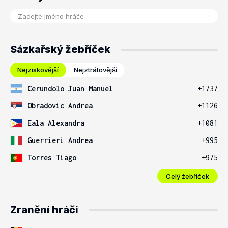
Sázkařský žebříček
Nejziskovější
Nejztrátovější
Cerundolo Juan Manuel
+1737
Obradovic Andrea
+1126
Eala Alexandra
+1081
Guerrieri Andrea
+995
Torres Tiago
+975
Celý žebříček
Zranění hráči