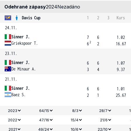
Odehrané zápasy
2024
Nezadáno
Davis Cup
1
2
3
Kurs
24.11.
Sinner J.
7
6
1.02
2
Griekspoor T.
6
2
16.67
23.11.
Sinner J.
6
6
1.07
De Minaur A.
3
4
9.37
21.11.
Sinner J.
6
6
1.01
Baez S.
2
1
25.67
2023
64/15
8/3
28/7
2022
47/16
15/4
21/6
2021
49/24
10/6
22/10