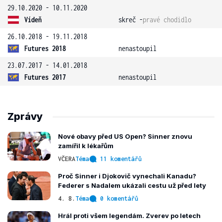
29.10.2020 - 10.11.2020
Vídeň
skreč -
pravé chodidlo
26.10.2018 - 19.11.2018
Futures 2018
nenastoupil
23.07.2017 - 14.01.2018
Futures 2017
nenastoupil
Zprávy
Nové obavy před US Open? Sinner znovu
zamířil k lékařům
VČERA
Téma
11 komentářů
Proč Sinner i Djokovič vynechali Kanadu?
Federer s Nadalem ukázali cestu už před lety
4. 8.
Téma
0 komentářů
Hrál proti všem legendám. Zverev po letech