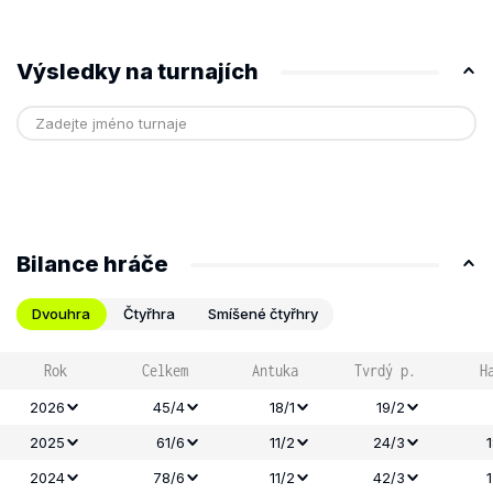
Výsledky na turnajích
Bilance hráče
Dvouhra
Čtyřhra
Smíšené čtyřhry
Rok
Celkem
Antuka
Tvrdý p.
H
2026
45/4
18/1
19/2
2025
61/6
11/2
24/3
2024
78/6
11/2
42/3