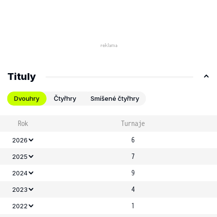
Tituly
Dvouhry
Čtyřhry
Smíšené čtyřhry
Rok
Turnaje
6
2026
7
2025
9
2024
4
2023
1
2022