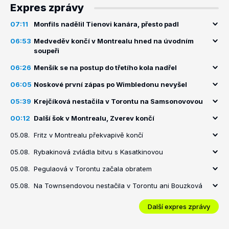
Expres zprávy
07:11
Monfils nadělil Tienovi kanára, přesto padl
06:53
Medveděv končí v Montrealu hned na úvodním
soupeři
06:26
Menšík se na postup do třetího kola nadřel
06:05
Noskové první zápas po Wimbledonu nevyšel
05:39
Krejčíková nestačila v Torontu na Samsonovovou
00:12
Další šok v Montrealu, Zverev končí
05.08.
Fritz v Montrealu překvapivě končí
05.08.
Rybakinová zvládla bitvu s Kasatkinovou
05.08.
Pegulaová v Torontu začala obratem
05.08.
Na Townsendovou nestačila v Torontu ani Bouzková
Další expres zprávy