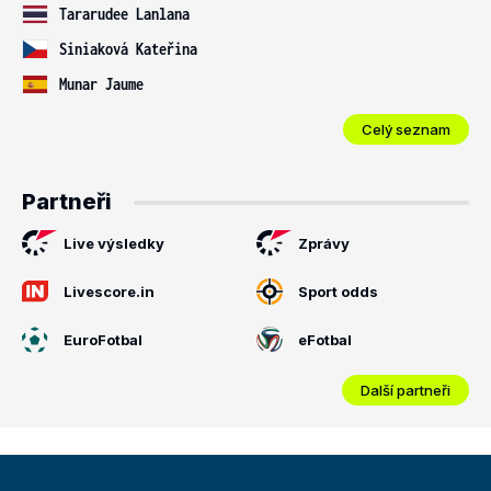
Tararudee Lanlana
Siniaková Kateřina
Munar Jaume
Celý seznam
Partneři
Live výsledky
Zprávy
Livescore.in
Sport odds
EuroFotbal
eFotbal
Další partneři