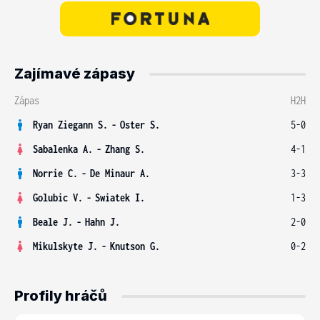
Zajímavé zápasy
Zápas
H2H
Ryan Ziegann S.
-
Oster S.
5-0
Sabalenka A.
-
Zhang S.
4-1
Norrie C.
-
De Minaur A.
3-3
Golubic V.
-
Swiatek I.
1-3
Beale J.
-
Hahn J.
2-0
Mikulskyte J.
-
Knutson G.
0-2
Profily hráčů