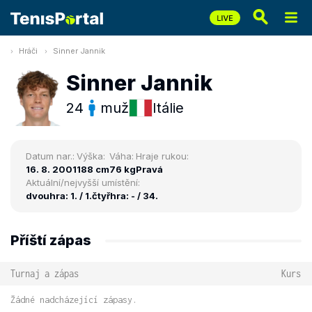
Hráči
Sinner Jannik
Sinner Jannik
24
muž
Itálie
Datum nar.:
Výška:
Váha:
Hraje rukou:
16. 8. 2001
188 cm
76 kg
Pravá
Aktuální/nejvyšší umístění:
dvouhra: 1. / 1.
čtyřhra: - / 34.
Příští zápas
Turnaj a zápas
Kurs
Žádné nadcházející zápasy.