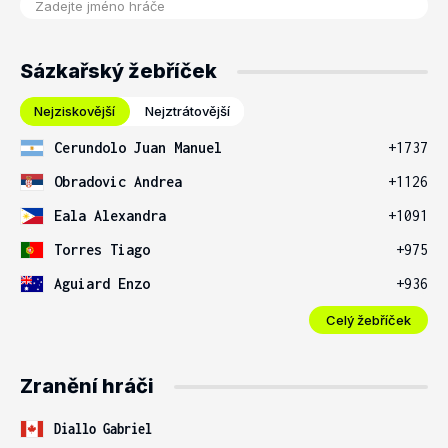
Sázkařský žebříček
Nejziskovější
Nejztrátovější
Cerundolo Juan Manuel
+1737
Obradovic Andrea
+1126
Eala Alexandra
+1091
Torres Tiago
+975
Aguiard Enzo
+936
Celý žebříček
Zranění hráči
Diallo Gabriel