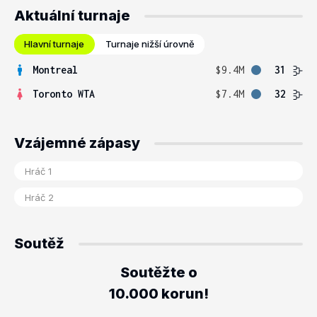
Aktuální turnaje
Hlavní turnaje
Turnaje nižší úrovně
Montreal
$9.4M
31
Toronto WTA
$7.4M
32
Vzájemné zápasy
Soutěž
Soutěžte o
10.000 korun!