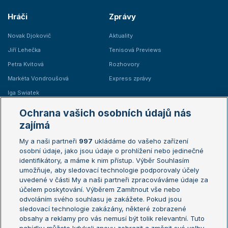
Hráči
Zprávy
Novak Djokovič
Aktuality
Jiří Lehečka
Tenisová Previews
Petra Kvitová
Rozhovory
Markéta Vondroušová
Express zprávy
Iga Swiatek
Marie Bouzková
Ochrana vašich osobních údajů nás
Žebříčky
Kalendář turnajů
zajímá
My a naši partneři
997
ukládáme do vašeho zařízení
Žebříček ATP (muži)
Australian Open
osobní údaje, jako jsou údaje o prohlížení nebo jedinečné
Žebříček WTA (ženy)
French Open
identifikátory, a máme k nim přístup. Výběr Souhlasím
umožňuje, aby sledovací technologie podporovaly účely
Sázkařský žebříček
Wimbledon
uvedené v části My a naši partneři zpracováváme údaje za
US Open
účelem poskytování. Výběrem Zamítnout vše nebo
odvoláním svého souhlasu je zakážete. Pokud jsou
Turnaj mistrů
sledovací technologie zakázány, některé zobrazené
Turnaj mistryň
obsahy a reklamy pro vás nemusí být tolik relevantní. Tuto