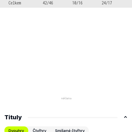
Celkem
42/46
10/16
24/17
Tituly
Dvouhry
Čtyřhry
Smíšené čtyřhry