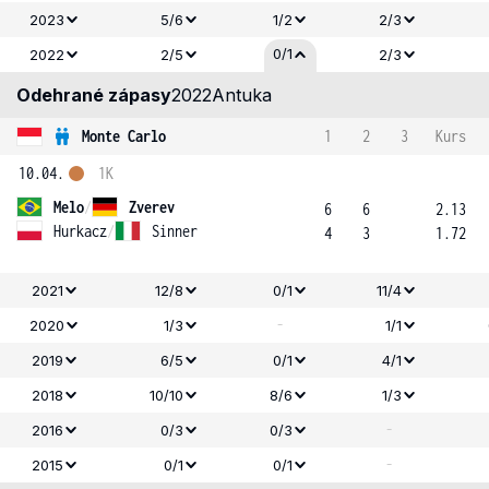
2023
5/6
1/2
2/3
0/1
2022
2/5
2/3
Odehrané zápasy
2022
Antuka
Monte Carlo
1
2
3
Kurs
10.04.
1K
Melo
/
Zverev
6
6
2.13
Hurkacz
/
Sinner
4
3
1.72
2021
12/8
0/1
11/4
-
2020
1/3
1/1
2019
6/5
0/1
4/1
2018
10/10
8/6
1/3
-
2016
0/3
0/3
-
2015
0/1
0/1