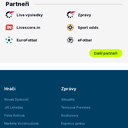
Partneři
Live výsledky
Zprávy
Livescore.in
Sport odds
EuroFotbal
eFotbal
Další partneři
Hráči
Zprávy
Novak Djokovič
Aktuality
Jiří Lehečka
Tenisová Previews
Petra Kvitová
Rozhovory
Markéta Vondroušová
Express zprávy