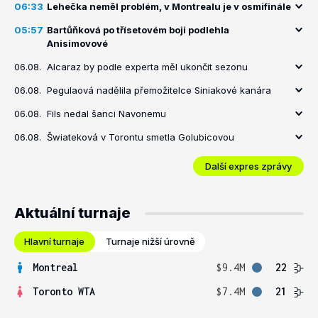
06:33
Lehečka neměl problém, v Montrealu je v osmifinále
05:57
Bartůňková po třísetovém boji podlehla
Anisimovové
06.08.
Alcaraz by podle experta měl ukončit sezonu
06.08.
Pegulaová nadělila přemožitelce Siniakové kanára
06.08.
Fils nedal šanci Navonemu
06.08.
Šwiateková v Torontu smetla Golubicovou
Další expres zprávy
Aktuální turnaje
Hlavní turnaje
Turnaje nižší úrovně
Montreal
$9.4M
22
Toronto WTA
$7.4M
21