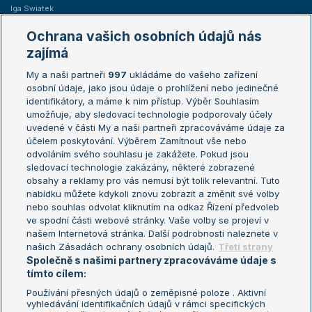
Iga Swiatek
Marie Bouzková
Ochrana vašich osobních údajů nás
Žebříčky
Kalendář turnajů
zajímá
My a naši partneři
997
ukládáme do vašeho zařízení
Žebříček ATP (muži)
Australian Open
osobní údaje, jako jsou údaje o prohlížení nebo jedinečné
Žebříček WTA (ženy)
French Open
identifikátory, a máme k nim přístup. Výběr Souhlasím
umožňuje, aby sledovací technologie podporovaly účely
Sázkařský žebříček
Wimbledon
uvedené v části My a naši partneři zpracováváme údaje za
US Open
účelem poskytování. Výběrem Zamítnout vše nebo
odvoláním svého souhlasu je zakážete. Pokud jsou
Turnaj mistrů
sledovací technologie zakázány, některé zobrazené
Turnaj mistryň
obsahy a reklamy pro vás nemusí být tolik relevantní. Tuto
Aktualní trendy
nabídku můžete kdykoli znovu zobrazit a změnit své volby
nebo souhlas odvolat kliknutím na odkaz Řízení předvoleb
ve spodní části webové stránky. Vaše volby se projeví v
Fotbalové přestupy
našem Internetová stránka. Další podrobnosti naleznete v
Livesport Daily
našich Zásadách ochrany osobních údajů.
Třetí strany
Společně s našimi partnery zpracováváme údaje s
LS Prague Open
tímto cílem:
Používání přesných údajů o zeměpisné poloze . Aktivní
vyhledávání identifikačních údajů v rámci specifických