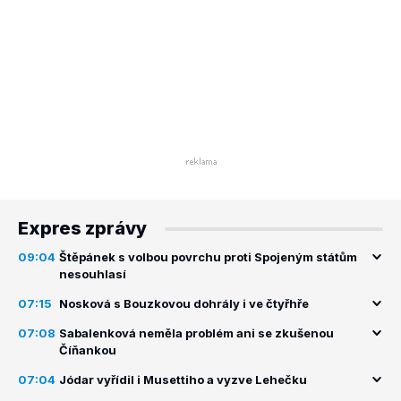
Expres zprávy
09:04
Štěpánek s volbou povrchu proti Spojeným státům
nesouhlasí
07:15
Nosková s Bouzkovou dohrály i ve čtyřhře
07:08
Sabalenková neměla problém ani se zkušenou
Číňankou
07:04
Jódar vyřídil i Musettiho a vyzve Lehečku