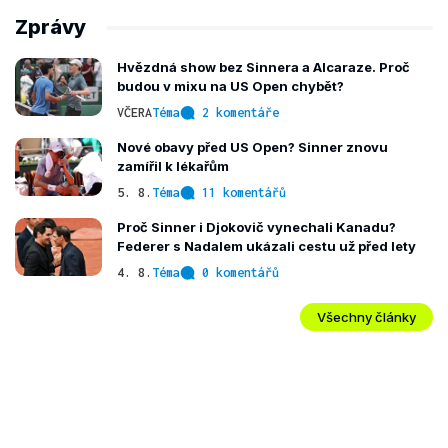
Zprávy
Hvězdná show bez Sinnera a Alcaraze. Proč
budou v mixu na US Open chybět?
VČERA
Téma
2 komentáře
Nové obavy před US Open? Sinner znovu
zamířil k lékařům
5. 8.
Téma
11 komentářů
Proč Sinner i Djokovič vynechali Kanadu?
Federer s Nadalem ukázali cestu už před lety
4. 8.
Téma
0 komentářů
Všechny články