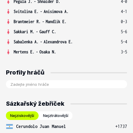
Pegula J.
-
Shnaider D.
4-0
Svitolina E.
-
Anisimova A.
4-1
Brantmeier R.
-
Mandlik E.
0-3
Sakkari M.
-
Gauff C.
5-6
Sabalenka A.
-
Alexandrova E.
5-4
Mertens E.
-
Osaka N.
3-5
Profily hráčů
Sázkařský žebříček
Nejziskovější
Nejztrátovější
Cerundolo Juan Manuel
+1737