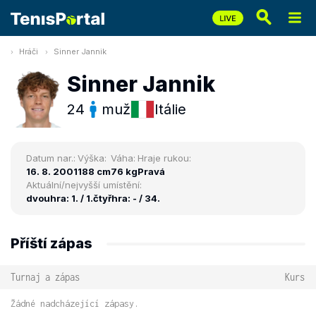
Hráči
Sinner Jannik
Sinner Jannik
24
muž
Itálie
Datum nar.:
Výška:
Váha:
Hraje rukou:
16. 8. 2001
188 cm
76 kg
Pravá
Aktuální/nejvyšší umístění:
dvouhra: 1. / 1.
čtyřhra: - / 34.
Příští zápas
Turnaj a zápas
Kurs
Žádné nadcházející zápasy.