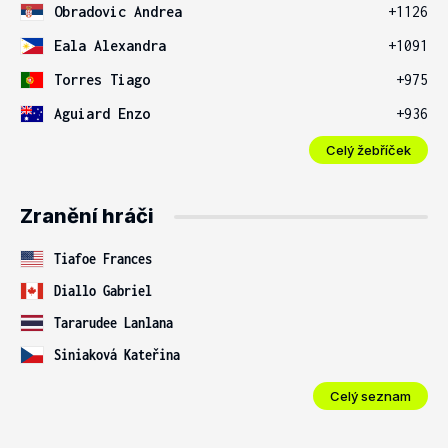
Obradovic Andrea
+1126
Eala Alexandra
+1091
Torres Tiago
+975
Aguiard Enzo
+936
Celý žebříček
Zranění hráči
Tiafoe Frances
Diallo Gabriel
Tararudee Lanlana
Siniaková Kateřina
Celý seznam