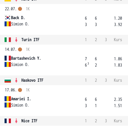
22.07.
1K
Back D.
6
6
1.20
Simion O.
3
3
3.92
Turín ITF
1
2
3
Kurs
14.07.
1K
Bartashevich Y.
7
6
1.86
3
Simion O.
6
2
1.83
Haskovo ITF
1
2
3
Kurs
17.06.
1K
Amariei I.
6
6
2.35
Simion O.
3
1
1.51
Nice ITF
1
2
3
Kurs