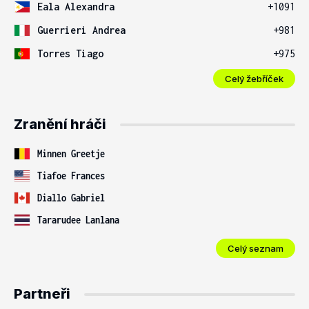
Eala Alexandra
+1091
Guerrieri Andrea
+981
Torres Tiago
+975
Celý žebříček
Zranění hráči
Minnen Greetje
Tiafoe Frances
Diallo Gabriel
Tararudee Lanlana
Celý seznam
Partneři