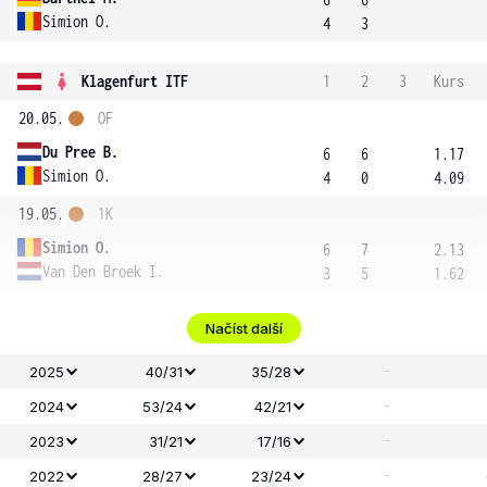
Simion O.
4
3
Klagenfurt ITF
1
2
3
Kurs
20.05.
OF
Du Pree B.
6
6
1.17
Simion O.
4
0
4.09
19.05.
1K
Simion O.
6
7
2.13
Van Den Broek I.
3
5
1.62
Načíst další
-
2025
40/31
35/28
-
2024
53/24
42/21
-
2023
31/21
17/16
-
2022
28/27
23/24