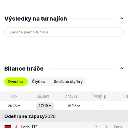
Výsledky na turnajích
Bilance hráče
Dvouhra
Čtyřhra
Smíšené čtyřhry
Rok
Celkem
Antuka
Tvrdý p.
H
-
27/19
2026
15/15
Odehrané zápasy
2026
Horb ITF
1
2
3
Kurs