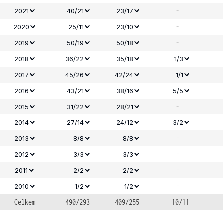
-
2021
40/21
23/17
-
2020
25/11
23/10
-
2019
50/19
50/18
2018
36/22
35/18
1/3
2017
45/26
42/24
1/1
2016
43/21
38/16
5/5
-
2015
31/22
28/21
2014
27/14
24/12
3/2
-
2013
8/8
8/8
-
2012
3/3
3/3
-
2011
2/2
2/2
-
2010
1/2
1/2
Celkem
490/293
409/255
10/11