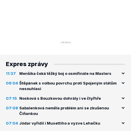
Expres zprávy
11:37
Menšíka čeká těžký boj o osmifinále na Masters
09:04
Štěpánek s volbou povrchu proti Spojeným státům
nesouhlasí
07:15
Nosková s Bouzkovou dohrály i ve čtyřhře
07:08
Sabalenková neměla problém ani se zkušenou
Číňankou
07:04
Jódar vyřídil i Musettiho a vyzve Lehečku