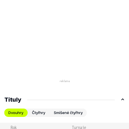
Tituly
Dvouhry
Čtyřhry
Smíšené čtyřhry
Rok
Turnaje