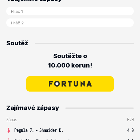
Soutěž
Soutěžte o
10.000 korun!
Zajímavé zápasy
Zápas
H2H
Pegula J.
-
Shnaider D.
4-0