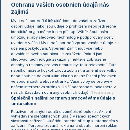
Marie Bouzková
Ochrana vašich osobních údajů nás
Žebříčky
Kalendář turnajů
zajímá
My a naši partneři
999
ukládáme do vašeho zařízení
Žebříček ATP (muži)
Australian Open
osobní údaje, jako jsou údaje o prohlížení nebo jedinečné
Žebříček WTA (ženy)
French Open
identifikátory, a máme k nim přístup. Výběr Souhlasím
umožňuje, aby sledovací technologie podporovaly účely
Sázkařský žebříček
Wimbledon
uvedené v části My a naši partneři zpracováváme údaje za
US Open
účelem poskytování. Výběrem Zamítnout vše nebo
odvoláním svého souhlasu je zakážete. Pokud jsou
Turnaj mistrů
sledovací technologie zakázány, některé zobrazené
Turnaj mistryň
obsahy a reklamy pro vás nemusí být tolik relevantní. Tuto
Aktualní trendy
nabídku můžete kdykoli znovu zobrazit a změnit své volby
nebo souhlas odvolat kliknutím na odkaz Řízení předvoleb
ve spodní části webové stránky. Vaše volby se projeví v
Fotbalové přestupy
našem Internetová stránka. Další podrobnosti naleznete v
Livesport Daily
našich Zásadách ochrany osobních údajů.
Třetí strany
Společně s našimi partnery zpracováváme údaje s
LS Prague Open
tímto cílem:
Používání přesných údajů o zeměpisné poloze . Aktivní
vyhledávání identifikačních údajů v rámci specifických
vlastností zařízení . Ukládání a/nebo přístup k informacím v
Podmínky užití
Nastavení soukromí
zařízení . Personalizovaná reklama a obsah, měření reklam
GDPR a žurnalistika
Reklama