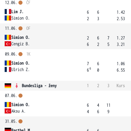
12.06.
ČF
Lim J.
6
6
1.42
Simion O.
2
3
2.53
11.06.
OF
Simion O.
2
6
7
1.27
Cengiz B.
6
2
5
3.21
09.06.
1K
Simion O.
7
6
1.06
6
Ulrich Z.
6
0
6.55
Bundesliga - ženy
1
2
3
Kurs
07.06.
Simion O.
6
4
11
Aksu A.
4
6
9
31.05.
Barthel M.
6
6