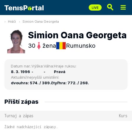
Hráči
Simion Oana Georgeta
Simion Oana Georgeta
30
žena
Rumunsko
Datum nar.:
Výška:
Váha:
Hraje rukou:
8. 3. 1996
-
-
Pravá
Aktuální/nejvyšší umístění:
dvouhra: 574. / 389.
čtyřhra: 772. / 268.
Příští zápas
Turnaj a zápas
Kurs
Žádné nadcházející zápasy.