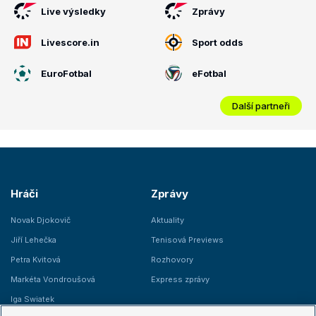
Live výsledky
Zprávy
Livescore.in
Sport odds
EuroFotbal
eFotbal
Další partneři
Hráči
Zprávy
Novak Djokovič
Aktuality
Jiří Lehečka
Tenisová Previews
Petra Kvitová
Rozhovory
Markéta Vondroušová
Express zprávy
Iga Swiatek