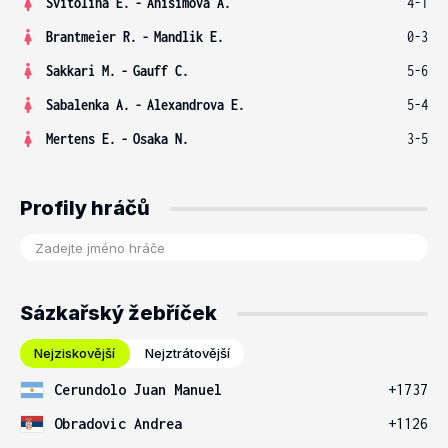
Svitolina E.
-
Anisimova A.
4-1
Brantmeier R.
-
Mandlik E.
0-3
Sakkari M.
-
Gauff C.
5-6
Sabalenka A.
-
Alexandrova E.
5-4
Mertens E.
-
Osaka N.
3-5
Profily hráčů
Sázkařský žebříček
Nejziskovější
Nejztrátovější
Cerundolo Juan Manuel
+1737
Obradovic Andrea
+1126