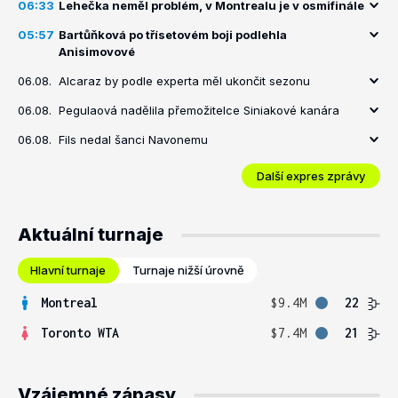
06:33
Lehečka neměl problém, v Montrealu je v osmifinále
05:57
Bartůňková po třísetovém boji podlehla
Anisimovové
06.08.
Alcaraz by podle experta měl ukončit sezonu
06.08.
Pegulaová nadělila přemožitelce Siniakové kanára
06.08.
Fils nedal šanci Navonemu
Další expres zprávy
Aktuální turnaje
Hlavní turnaje
Turnaje nižší úrovně
Montreal
$9.4M
22
Toronto WTA
$7.4M
21
Vzájemné zápasy