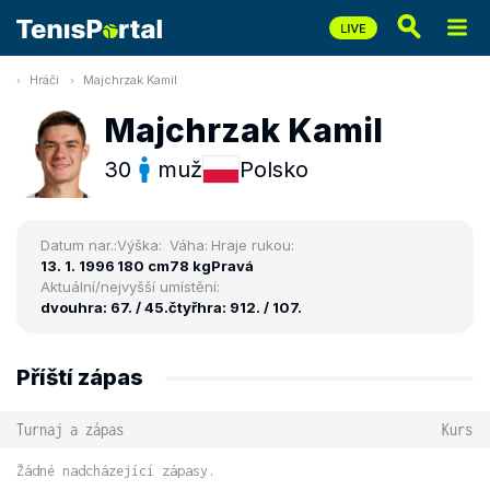
Hráči
Majchrzak Kamil
Majchrzak Kamil
30
muž
Polsko
Datum nar.:
Výška:
Váha:
Hraje rukou:
13. 1. 1996
180 cm
78 kg
Pravá
Aktuální/nejvyšší umístění:
dvouhra: 67. / 45.
čtyřhra: 912. / 107.
Příští zápas
Turnaj a zápas
Kurs
Žádné nadcházející zápasy.