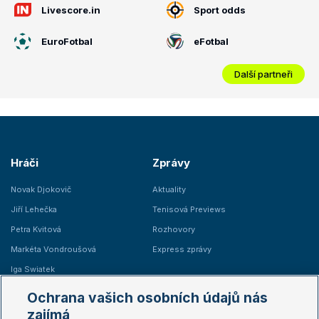
Livescore.in
Sport odds
EuroFotbal
eFotbal
Další partneři
Hráči
Zprávy
Novak Djokovič
Aktuality
Jiří Lehečka
Tenisová Previews
Petra Kvitová
Rozhovory
Markéta Vondroušová
Express zprávy
Iga Swiatek
Marie Bouzková
Ochrana vašich osobních údajů nás
Žebříčky
Kalendář turnajů
zajímá