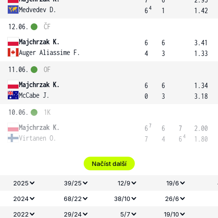
4
Medvedev D.
6
1
1.42
12.06.
ČF
Majchrzak K.
6
6
3.41
Auger Aliassime F.
4
3
1.33
11.06.
OF
Majchrzak K.
6
6
1.34
McCabe J.
0
3
3.18
10.06.
1K
7
Majchrzak K.
6
6
7
2.00
4
Virtanen O.
7
4
6
1.80
Načíst další
2025
39/25
12/9
19/6
2024
68/22
38/10
26/6
2022
29/24
5/7
19/10