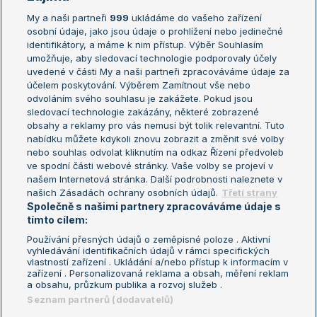
My a naši partneři
999
ukládáme do vašeho zařízení
Žebříček ATP (muži)
Australian Open
osobní údaje, jako jsou údaje o prohlížení nebo jedinečné
Žebříček WTA (ženy)
French Open
identifikátory, a máme k nim přístup. Výběr Souhlasím
umožňuje, aby sledovací technologie podporovaly účely
Sázkařský žebříček
Wimbledon
uvedené v části My a naši partneři zpracováváme údaje za
US Open
účelem poskytování. Výběrem Zamítnout vše nebo
odvoláním svého souhlasu je zakážete. Pokud jsou
Turnaj mistrů
sledovací technologie zakázány, některé zobrazené
Turnaj mistryň
obsahy a reklamy pro vás nemusí být tolik relevantní. Tuto
Aktualní trendy
nabídku můžete kdykoli znovu zobrazit a změnit své volby
nebo souhlas odvolat kliknutím na odkaz Řízení předvoleb
ve spodní části webové stránky. Vaše volby se projeví v
Fotbalové přestupy
našem Internetová stránka. Další podrobnosti naleznete v
Livesport Daily
našich Zásadách ochrany osobních údajů.
Třetí strany
Společně s našimi partnery zpracováváme údaje s
LS Prague Open
tímto cílem:
Používání přesných údajů o zeměpisné poloze . Aktivní
vyhledávání identifikačních údajů v rámci specifických
vlastností zařízení . Ukládání a/nebo přístup k informacím v
Podmínky užití
Nastavení soukromí
zařízení . Personalizovaná reklama a obsah, měření reklam
GDPR a žurnalistika
Reklama
a obsahu, průzkum publika a rozvoj služeb .
Informace o zpracování osobních
Kontakt
Seznam partnerů (dodavatelů)
údajů
Tiráž