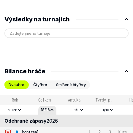
Výsledky na turnajích
Bilance hráče
Dvouhra
Čtyřhra
Smíšené čtyřhry
Rok
Celkem
Antuka
Tvrdý p.
H
18/16
2026
1/3
8/10
Odehrané zápasy
2026
Montreal
1
2
3
Kurs