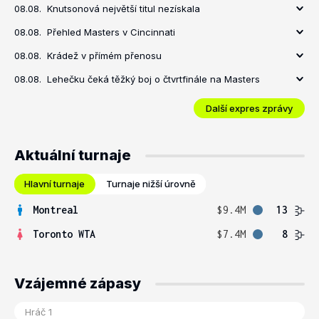
08.08.
Knutsonová největší titul nezískala
08.08.
Přehled Masters v Cincinnati
08.08.
Krádež v přímém přenosu
08.08.
Lehečku čeká těžký boj o čtvrtfinále na Masters
Další expres zprávy
Aktuální turnaje
Hlavní turnaje
Turnaje nižší úrovně
Montreal
$9.4M
13
Toronto WTA
$7.4M
8
Vzájemné zápasy