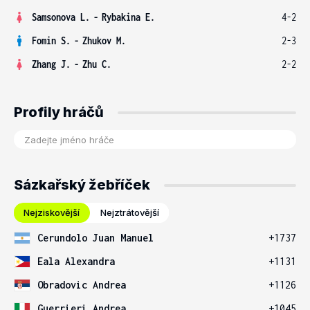
Samsonova L.
-
Rybakina E.
4-2
Fomin S.
-
Zhukov M.
2-3
Zhang J.
-
Zhu C.
2-2
Profily hráčů
Sázkařský žebříček
Nejziskovější
Nejztrátovější
Cerundolo Juan Manuel
+1737
Eala Alexandra
+1131
Obradovic Andrea
+1126
Guerrieri Andrea
+1045