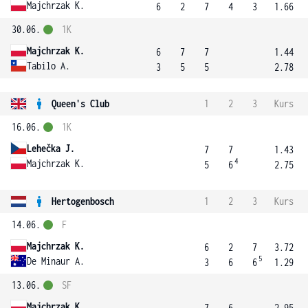
Majchrzak K.
6
2
7
4
3
1.66
30.06.
1K
Majchrzak K.
6
7
7
1.44
Tabilo A.
3
5
5
2.78
Queen's Club
1
2
3
Kurs
16.06.
1K
Lehečka J.
7
7
1.43
4
Majchrzak K.
5
6
2.75
Hertogenbosch
1
2
3
Kurs
14.06.
F
Majchrzak K.
6
2
7
3.72
5
De Minaur A.
3
6
6
1.29
13.06.
SF
Majchrzak K.
7
6
2.95