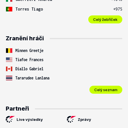
Torres Tiago
+975
Celý žebříček
Zranění hráči
Minnen Greetje
Tiafoe Frances
Diallo Gabriel
Tararudee Lanlana
Celý seznam
Partneři
Live výsledky
Zprávy