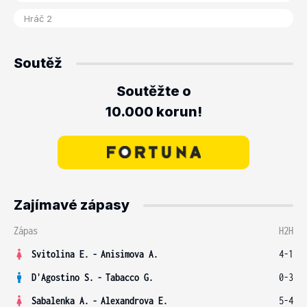
Soutěž
Soutěžte o
10.000 korun!
Zajímavé zápasy
Zápas
H2H
Svitolina E.
-
Anisimova A.
4-1
D'Agostino S.
-
Tabacco G.
0-3
Sabalenka A.
-
Alexandrova E.
5-4