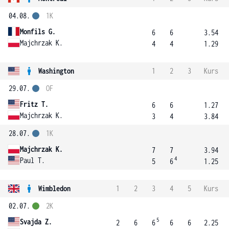
04.08.
1K
Monfils G.
6
6
3.54
Majchrzak K.
4
4
1.29
Washington
1
2
3
Kurs
29.07.
OF
Fritz T.
6
6
1.27
Majchrzak K.
3
4
3.84
28.07.
1K
Majchrzak K.
7
7
3.94
4
Paul T.
5
6
1.25
Wimbledon
1
2
3
4
5
Kurs
02.07.
2K
5
Svajda Z.
2
6
6
6
6
2.25