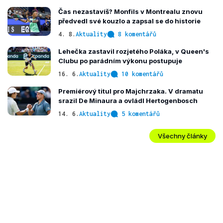
Čas nezastavíš? Monfils v Montrealu znovu
předvedl své kouzlo a zapsal se do historie
4. 8.
Aktuality
8 komentářů
Lehečka zastavil rozjetého Poláka, v Queen's
Clubu po parádním výkonu postupuje
16. 6.
Aktuality
10 komentářů
Premiérový titul pro Majchrzaka. V dramatu
srazil De Minaura a ovládl Hertogenbosch
14. 6.
Aktuality
5 komentářů
Všechny články