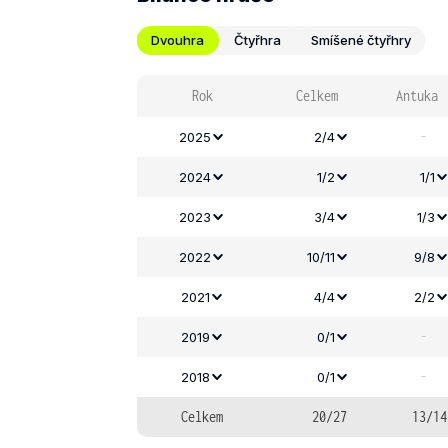
Dvouhra
Čtyřhra
Smíšené čtyřhry
Rok
Celkem
Antuka
-
2025
2/4
2024
1/2
1/1
2023
3/4
1/3
2022
10/11
9/8
2021
4/4
2/2
-
2019
0/1
-
2018
0/1
Celkem
20/27
13/14