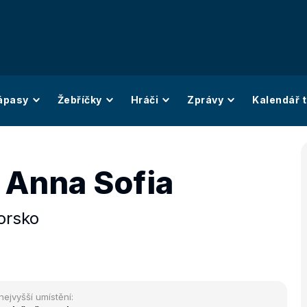
ápasy
Žebříčky
Hráči
Zprávy
Kalendář t
 Anna Sofia
orsko
nejvyšší umístění: