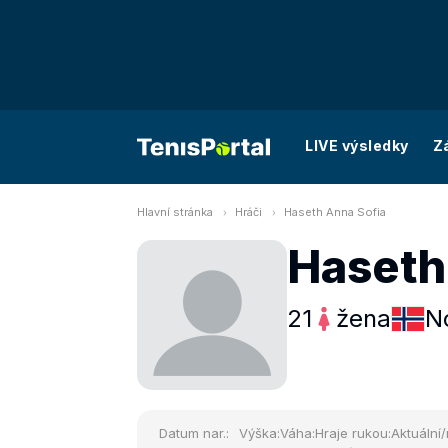
LIVE výsledky
Z
Hlavní stránka
Hráči
Haseth Anna Sofia
Haseth
21
žena
N
Datum nar.:
Výška:
Váha:
Hraje rukou:
Aktuální/