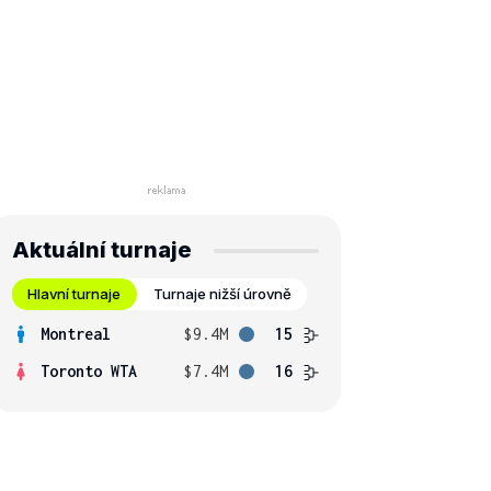
Aktuální turnaje
Hlavní turnaje
Turnaje nižší úrovně
Montreal
$9.4M
15
Toronto WTA
$7.4M
16