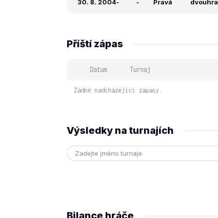
30. 8. 2004
-
-
Pravá
dvouhra: 
Příští zápas
Datum
Turnaj
Žádné nadcházející zápasy.
Výsledky na turnajích
Bilance hráče