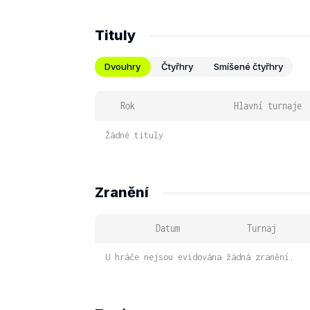
Tituly
Dvouhry
Čtyřhry
Smíšené čtyřhry
Rok
Hlavní turnaje
Žádné tituly
Zranění
Datum
Turnaj
U hráče nejsou evidována žádná zranění.