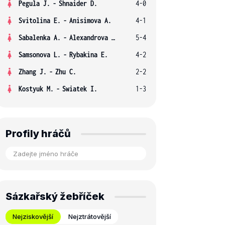
Pegula J.
-
Shnaider D.
4-0
Svitolina E.
-
Anisimova A.
4-1
Sabalenka A.
-
Alexandrova E.
5-4
Samsonova L.
-
Rybakina E.
4-2
Zhang J.
-
Zhu C.
2-2
Kostyuk M.
-
Swiatek I.
1-3
Profily hráčů
Sázkařský žebříček
Nejziskovější
Nejztrátovější