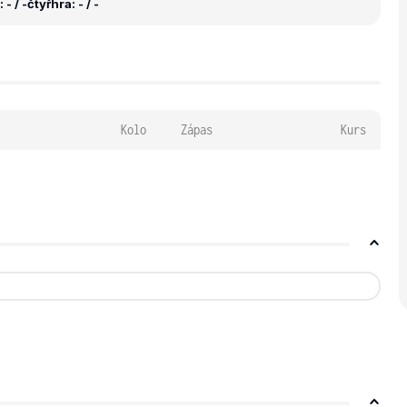
- / -
čtyřhra: - / -
Kolo
Zápas
Kurs