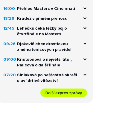
16:00
Přehled Masters v Cincinnati
13:29
Krádež v přímém přenosu
12:45
Lehečku čeká těžký boj o
čtvrtfinále na Masters
09:26
Djokovič chce drastickou
změnu tenisových pravidel
09:00
Knutsonová o největší titul,
Palicová o další finále
07:20
Siniaková po nešťastné skreči
slaví drtivé vítězství
Další expres zprávy