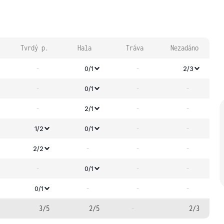
Tvrdý p.
Hala
Tráva
Nezadáno
-
-
0/1
2/3
-
-
-
0/1
-
-
-
2/1
-
-
1/2
0/1
-
-
-
2/2
-
-
-
0/1
-
-
-
0/1
3/5
2/5
-
2/3