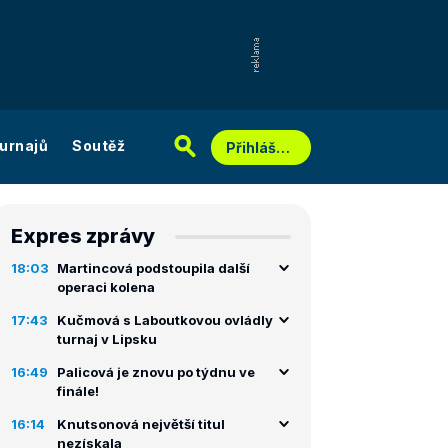
urnajů
Soutěž
Přihlášení
Expres zprávy
18:03
Martincová podstoupila další
operaci kolena
17:43
Kučmová s Laboutkovou ovládly
turnaj v Lipsku
16:49
Palicová je znovu po týdnu ve
finále!
16:14
Knutsonová největší titul
nezískala