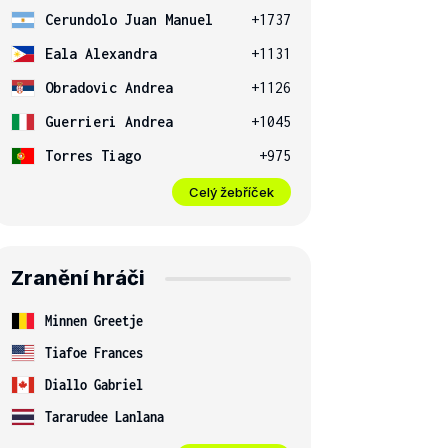
Cerundolo Juan Manuel
+1737
Eala Alexandra
+1131
Obradovic Andrea
+1126
Guerrieri Andrea
+1045
Torres Tiago
+975
Celý žebříček
Zranění hráči
Minnen Greetje
Tiafoe Frances
Diallo Gabriel
Tararudee Lanlana