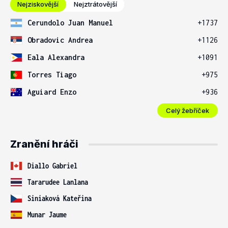
Nejziskovější
Nejztrátovější
Cerundolo Juan Manuel
+1737
Obradovic Andrea
+1126
Eala Alexandra
+1091
Torres Tiago
+975
Aguiard Enzo
+936
Celý žebříček
Zranění hráči
Diallo Gabriel
Tararudee Lanlana
Siniaková Kateřina
Munar Jaume