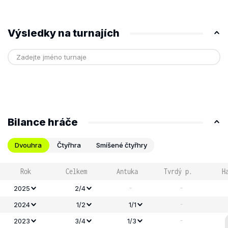
Výsledky na turnajích
Bilance hráče
Dvouhra
Čtyřhra
Smíšené čtyřhry
Rok
Celkem
Antuka
Tvrdý p.
H
-
-
2025
2/4
-
2024
1/2
1/1
-
2023
3/4
1/3