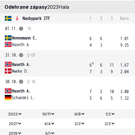
Odehrané zápasy
2023
Hala
Nasbypark ITF
1
2
3
Kurs
01.11.
1K
Hennemann C.
6
6
1.01
Haseth A.
4
3
9.25
31.10.
Q-OF
6
Haseth A.
6
6
11
1.67
Nweke D.
7
3
9
2.04
30.10.
Q-1K
Haseth A.
7
2
10
3.00
Schaedel L.
5
6
5
1.32
2022
10/11
9/8
1/2
2021
4/4
2/2
2/2
-
-
2019
0/1