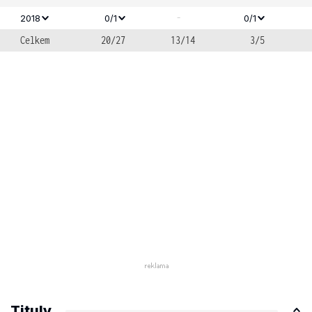
-
2018
0/1
0/1
Celkem
20/27
13/14
3/5
Tituly