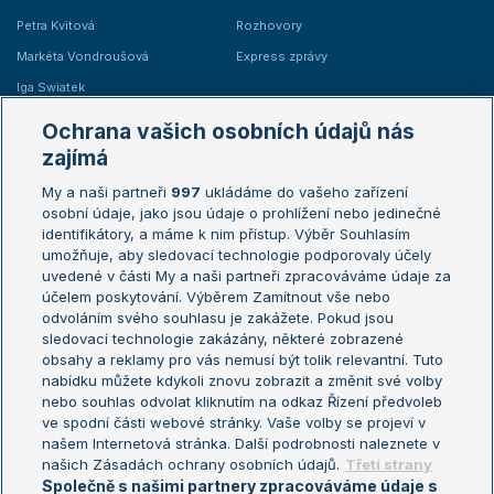
Petra Kvitová
Rozhovory
Markéta Vondroušová
Express zprávy
Iga Swiatek
Marie Bouzková
Ochrana vašich osobních údajů nás
Žebříčky
Kalendář turnajů
zajímá
My a naši partneři
997
ukládáme do vašeho zařízení
Žebříček ATP (muži)
Australian Open
osobní údaje, jako jsou údaje o prohlížení nebo jedinečné
Žebříček WTA (ženy)
French Open
identifikátory, a máme k nim přístup. Výběr Souhlasím
umožňuje, aby sledovací technologie podporovaly účely
Sázkařský žebříček
Wimbledon
uvedené v části My a naši partneři zpracováváme údaje za
US Open
účelem poskytování. Výběrem Zamítnout vše nebo
odvoláním svého souhlasu je zakážete. Pokud jsou
Turnaj mistrů
sledovací technologie zakázány, některé zobrazené
Turnaj mistryň
obsahy a reklamy pro vás nemusí být tolik relevantní. Tuto
Aktualní trendy
nabídku můžete kdykoli znovu zobrazit a změnit své volby
nebo souhlas odvolat kliknutím na odkaz Řízení předvoleb
ve spodní části webové stránky. Vaše volby se projeví v
Fotbalové přestupy
našem Internetová stránka. Další podrobnosti naleznete v
Livesport Daily
našich Zásadách ochrany osobních údajů.
Třetí strany
Společně s našimi partnery zpracováváme údaje s
LS Prague Open