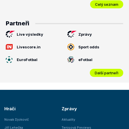
Celý seznam
Partneři
Live výsledky
Zprávy
Livescore.in
Sport odds
EuroFotbal
eFotbal
Další partneři
Hráči
Zprávy
Novak Djokovič
Aktuality
Jiří Lehečka
Tenisová Previews