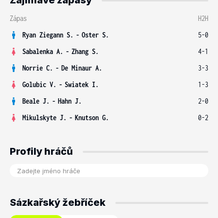
Zajímavé zápasy
Zápas
H2H
Ryan Ziegann S.
-
Oster S.
5-0
Sabalenka A.
-
Zhang S.
4-1
Norrie C.
-
De Minaur A.
3-3
Golubic V.
-
Swiatek I.
1-3
Beale J.
-
Hahn J.
2-0
Mikulskyte J.
-
Knutson G.
0-2
Profily hráčů
Sázkařský žebříček