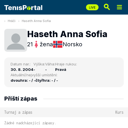
Hráči
Haseth Anna Sofia
Haseth Anna Sofia
21
žena
Norsko
Datum nar.:
Výška:
Váha:
Hraje rukou:
30. 8. 2004
-
-
Pravá
Aktuální/nejvyšší umístění:
dvouhra: - / -
čtyřhra: - / -
Příští zápas
Turnaj a zápas
Kurs
Žádné nadcházející zápasy.