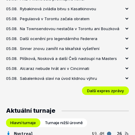
05.08.
Rybakinová zvládla bitvu s Kasatkinovou
05.08.
Pegulaová v Torontu začala obratem
05.08.
Na Townsendovou nestačila v Torontu ani Bouzková
05.08.
Další ocenění pro legendárního Federera
05.08.
Sinner znovu zamířil na lékařské vyšetření
05.08.
Plíšková, Nosková a další Češi nastoupí na Masters
05.08.
Alcaraz nebude hrát ani v Cincinnati
05.08.
Sabalenková slaví na úvod klidnou výhru
Další expres zprávy
Aktuální turnaje
Hlavní turnaje
Turnaje nižší úrovně
Montreal
$9.4M
26