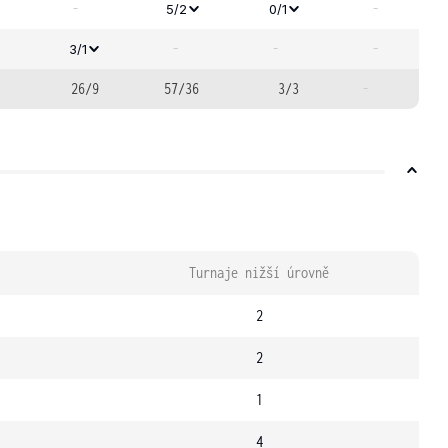
-
-
5/2
0/1
-
-
-
3/1
26/9
57/36
3/3
-
Turnaje nižší úrovně
2
2
1
4