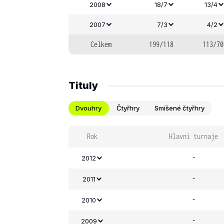
2008
18/7
13/4
2007
7/3
4/2
Celkem
199/118
113/70
Tituly
Dvouhry
Čtyřhry
Smíšené čtyřhry
Rok
Hlavní turnaje
-
2012
-
2011
-
2010
-
2009