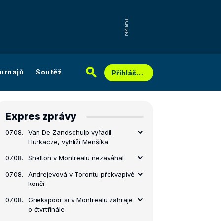
urnajů
Soutěž
Přihlášení
Expres zprávy
07.08.
Van De Zandschulp vyřadil
Hurkacze, vyhlíží Menšíka
07.08.
Shelton v Montrealu nezaváhal
07.08.
Andrejevová v Torontu překvapivě
končí
07.08.
Griekspoor si v Montrealu zahraje
o čtvrtfinále