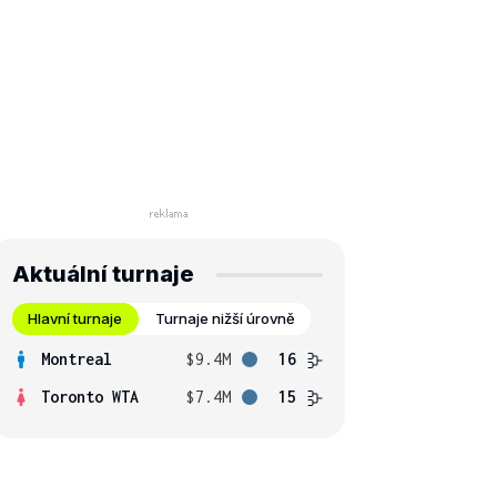
Aktuální turnaje
Hlavní turnaje
Turnaje nižší úrovně
Montreal
$9.4M
16
Toronto WTA
$7.4M
15