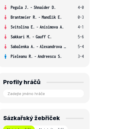
Pegula J.
-
Shnaider D.
4-0
Brantmeier R.
-
Mandlik E.
0-3
Svitolina E.
-
Anisimova A.
4-1
Sakkari M.
-
Gauff C.
5-6
Sabalenka A.
-
Alexandrova E.
5-4
Pieleanu R.
-
Andreescu S.
3-4
Profily hráčů
Sázkařský žebříček