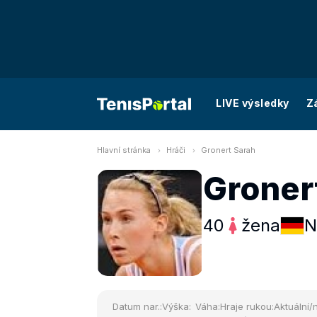
LIVE výsledky
Z
Hlavní stránka
Hráči
Gronert Sarah
Groner
40
žena
N
Datum nar.:
Výška:
Váha:
Hraje rukou:
Aktuální/n