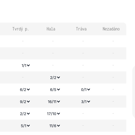
Tvrdý p.
Hala
Tráva
Nezadáno
-
-
-
-
-
-
-
-
-
-
-
1/1
-
-
-
2/2
-
6/2
6/5
0/1
-
9/2
16/11
3/1
-
-
2/2
17/10
-
-
5/1
11/6