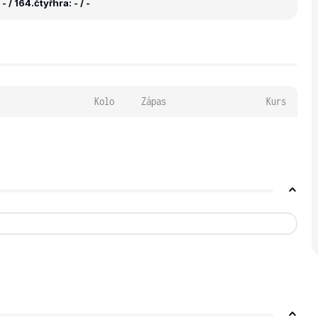
- / 164.
čtyřhra: - / -
Kolo
Zápas
Kurs