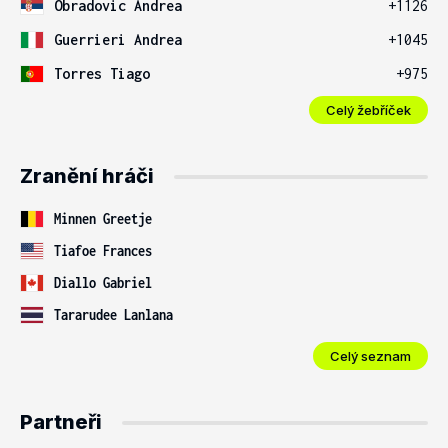
Obradovic Andrea
+1126
Guerrieri Andrea
+1045
Torres Tiago
+975
Celý žebříček
Zranění hráči
Minnen Greetje
Tiafoe Frances
Diallo Gabriel
Tararudee Lanlana
Celý seznam
Partneři