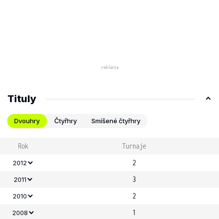
Tituly
Dvouhry
Čtyřhry
Smíšené čtyřhry
Rok
Turnaje
2
2012
3
2011
2
2010
1
2008