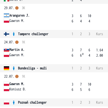
29.07.
3K
Aranguren J.
3
6
10
Gawron M.
6
4
4
Tampere challenger
1
2
3
Kurs
24.07.
1K
Martin A.
3
7
6
1.64
0
Gawron M.
6
6
4
2.00
Bundesliga - muži
1
2
3
Kurs
22.07.
1K
Gawron M.
3
7
10
Koniusz B.
6
5
6
Poznaň challenger
1
2
3
Kurs