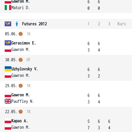
Gawron M.
6
6
Maturi D.
0
0
Futures 2012
1
2
3
Kurs
05.06.
1K
Gerasimov E.
6
6
Gawron M.
3
4
30.05.
OF
Uzhylovsky V.
6
6
Gawron M.
3
2
29.05.
1K
Gawron M.
6
6
Pauffley N.
3
4
22.05.
1K
Kapas A.
5
6
6
Gawron M.
7
3
4