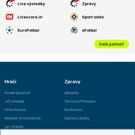
Live výsledky
Zprávy
Livescore.in
Sport odds
EuroFotbal
eFotbal
Další partneři
Hráči
Zprávy
Novak Djokovič
Aktuality
Jiří Lehečka
Tenisová Previews
Petra Kvitová
Rozhovory
Markéta Vondroušová
Express zprávy
Iga Swiatek