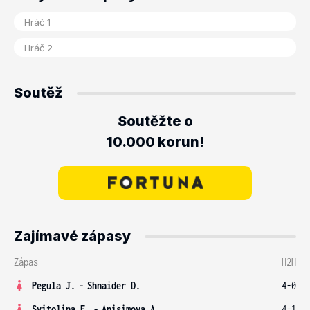
Soutěž
Soutěžte o
10.000 korun!
Zajímavé zápasy
Zápas
H2H
Pegula J.
-
Shnaider D.
4-0
Svitolina E.
-
Anisimova A.
4-1