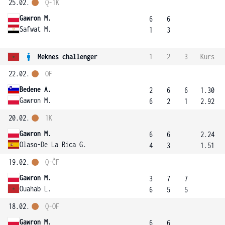
25.02.
Q-1K
Gawron M.
6
6
Safwat M.
1
3
Meknes challenger
1
2
3
Kurs
22.02.
OF
Bedene A.
2
6
6
1.30
Gawron M.
6
2
1
2.92
20.02.
1K
Gawron M.
6
6
2.24
Olaso-De La Rica G.
4
3
1.51
19.02.
Q-ČF
Gawron M.
3
7
7
Ouahab L.
6
5
5
18.02.
Q-OF
Gawron M.
6
6