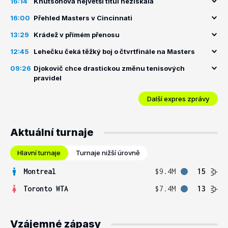
16:14
Knutsonová největší titul nezískala
16:00
Přehled Masters v Cincinnati
13:29
Krádež v přímém přenosu
12:45
Lehečku čeká těžký boj o čtvrtfinále na Masters
09:26
Djokovič chce drastickou změnu tenisových
pravidel
Další expres zprávy
Aktuální turnaje
Hlavní turnaje
Turnaje nižší úrovně
Montreal
$9.4M
15
Toronto WTA
$7.4M
13
Vzájemné zápasy