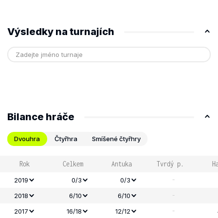
Výsledky na turnajích
Bilance hráče
Dvouhra
Čtyřhra
Smíšené čtyřhry
Rok
Celkem
Antuka
Tvrdý p.
H
-
2019
0/3
0/3
-
2018
6/10
6/10
-
2017
16/18
12/12