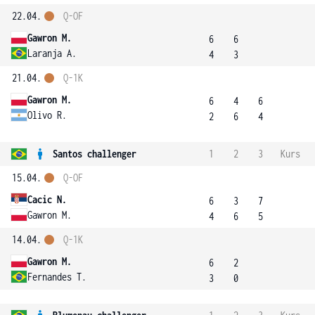
22.04.
Q-OF
Gawron M.
6
6
Laranja A.
4
3
21.04.
Q-1K
Gawron M.
6
4
6
Olivo R.
2
6
4
Santos challenger
1
2
3
Kurs
15.04.
Q-OF
Cacic N.
6
3
7
Gawron M.
4
6
5
14.04.
Q-1K
Gawron M.
6
2
Fernandes T.
3
0