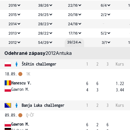
2016
38/26
22/16
6/4
2015
29/25
20/18
2/2
-
2014
28/23
24/18
2013
28/22
17/16
5/2
39/24
2012
54/29
3/1
Odehrané zápasy
2012
Antuka
Štětín challenger
1
2
3
Kurs
18.09.
1K
Hanescu V.
6
6
1.22
Gawron M.
4
3
3.44
Banja Luka challenger
1
2
3
Kurs
09.09.
Q-ČF
Gawron M.
6
2
6