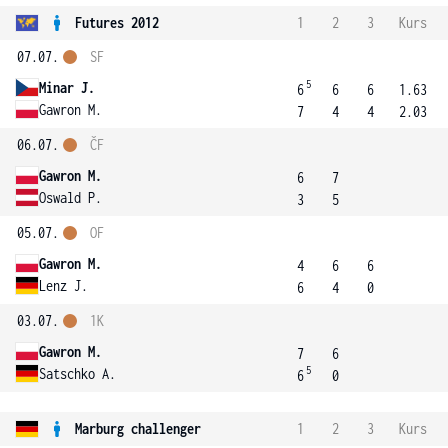
Futures 2012
1
2
3
Kurs
07.07.
SF
5
Minar J.
6
6
6
1.63
Gawron M.
7
4
4
2.03
06.07.
ČF
Gawron M.
6
7
Oswald P.
3
5
05.07.
OF
Gawron M.
4
6
6
Lenz J.
6
4
0
03.07.
1K
Gawron M.
7
6
5
Satschko A.
6
0
Marburg challenger
1
2
3
Kurs