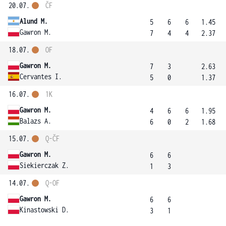
20.07.
ČF
Alund M.
5
6
6
1.45
Gawron M.
7
4
4
2.37
18.07.
OF
Gawron M.
7
3
2.63
Cervantes I.
5
0
1.37
16.07.
1K
Gawron M.
4
6
6
1.95
Balazs A.
6
0
2
1.68
15.07.
Q-ČF
Gawron M.
6
6
Siekierczak Z.
1
3
14.07.
Q-OF
Gawron M.
6
6
Kinastowski D.
3
1