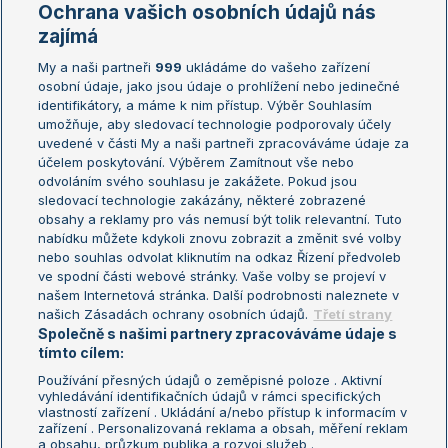
Marie Bouzková
Ochrana vašich osobních údajů nás
Žebříčky
Kalendář turnajů
zajímá
My a naši partneři
999
ukládáme do vašeho zařízení
Žebříček ATP (muži)
Australian Open
osobní údaje, jako jsou údaje o prohlížení nebo jedinečné
Žebříček WTA (ženy)
French Open
identifikátory, a máme k nim přístup. Výběr Souhlasím
umožňuje, aby sledovací technologie podporovaly účely
Sázkařský žebříček
Wimbledon
uvedené v části My a naši partneři zpracováváme údaje za
US Open
účelem poskytování. Výběrem Zamítnout vše nebo
odvoláním svého souhlasu je zakážete. Pokud jsou
Turnaj mistrů
sledovací technologie zakázány, některé zobrazené
Turnaj mistryň
obsahy a reklamy pro vás nemusí být tolik relevantní. Tuto
Aktualní trendy
nabídku můžete kdykoli znovu zobrazit a změnit své volby
nebo souhlas odvolat kliknutím na odkaz Řízení předvoleb
ve spodní části webové stránky. Vaše volby se projeví v
Fotbalové přestupy
našem Internetová stránka. Další podrobnosti naleznete v
Livesport Daily
našich Zásadách ochrany osobních údajů.
Třetí strany
Společně s našimi partnery zpracováváme údaje s
LS Prague Open
tímto cílem:
Používání přesných údajů o zeměpisné poloze . Aktivní
vyhledávání identifikačních údajů v rámci specifických
vlastností zařízení . Ukládání a/nebo přístup k informacím v
Podmínky užití
Nastavení soukromí
zařízení . Personalizovaná reklama a obsah, měření reklam
GDPR a žurnalistika
Reklama
a obsahu, průzkum publika a rozvoj služeb .