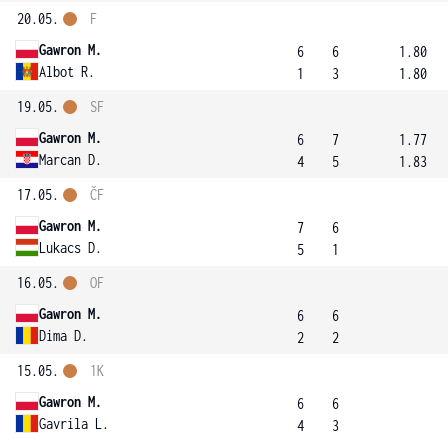
20.05.
F
Gawron M.
6
6
1.80
Albot R.
1
3
1.80
19.05.
SF
Gawron M.
6
7
1.77
Marcan D.
4
5
1.83
17.05.
ČF
Gawron M.
7
6
Lukacs D.
5
1
16.05.
OF
Gawron M.
6
6
Dima D.
2
2
15.05.
1K
Gawron M.
6
6
Gavrila L.
4
3