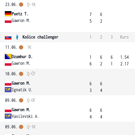
23.06.
Q-1K
Puetz T.
7
6
Gawron M.
5
2
Košice challenger
1
2
3
Kurs
11.06.
1K
Dzumhur D.
1
6
6
1.54
Gawron M.
6
2
1
2.17
10.06.
Q-ČF
Gawron M.
6
6
Ignatik U.
3
4
09.06.
Q-OF
Gawron M.
6
6
Vasilevski A.
4
4
09.06.
Q-1K