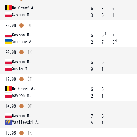
De Greef A.
6
3
6
Gawron M.
3
6
1
22.08.
OF
4
Gawron M.
6
6
7
4
Smirnov A.
2
7
6
20.08.
1K
Gawron M.
6
6
Smola M.
0
1
17.08.
ČF
De Greef A.
6
6
Gawron M.
2
1
14.08.
OF
Gawron M.
7
6
Vasilevski A.
5
1
13.08.
1K