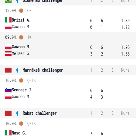
Blumenau challenger
1
2
3
Kurs
12.04.
OF
Brizzi A.
6
6
1.89
Gawron M.
0
1
1.72
09.04.
1K
Gawron M.
6
6
1.95
Melzer G.
3
2
1.68
Marrákeš challenger
1
2
3
Kurs
16.03.
Q-1K
Semrajc J.
6
6
Gawron M.
4
3
Rabat challenger
1
2
3
Kurs
10.03.
Q-1K
Naso G.
7
6