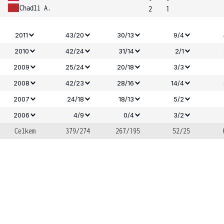
Chadli A.
2
1
2011
43/20
30/13
9/4
2010
42/24
31/14
2/1
2009
25/24
20/18
3/3
2008
42/23
28/16
14/4
2007
24/18
18/13
5/2
2006
4/9
0/4
3/2
Celkem
379/274
267/195
52/25