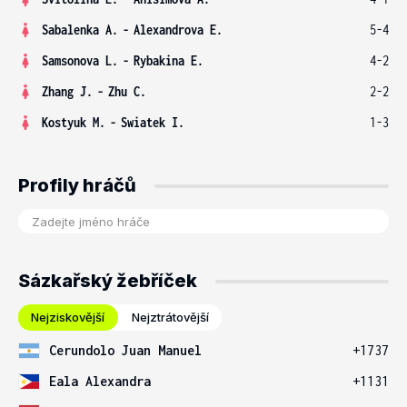
Sabalenka A.
-
Alexandrova E.
5-4
Samsonova L.
-
Rybakina E.
4-2
Zhang J.
-
Zhu C.
2-2
Kostyuk M.
-
Swiatek I.
1-3
Profily hráčů
Sázkařský žebříček
Nejziskovější
Nejztrátovější
Cerundolo Juan Manuel
+1737
Eala Alexandra
+1131