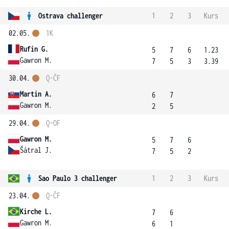
Ostrava challenger
1
2
3
Kurs
02.05.
1K
Rufin G.
5
7
6
1.23
Gawron M.
7
5
3
3.39
30.04.
Q-ČF
Martin A.
6
7
Gawron M.
2
5
29.04.
Q-OF
Gawron M.
5
7
6
Šátral J.
7
5
2
Sao Paulo 3 challenger
1
2
3
Kurs
23.04.
Q-ČF
Kirche L.
7
6
Gawron M.
6
1