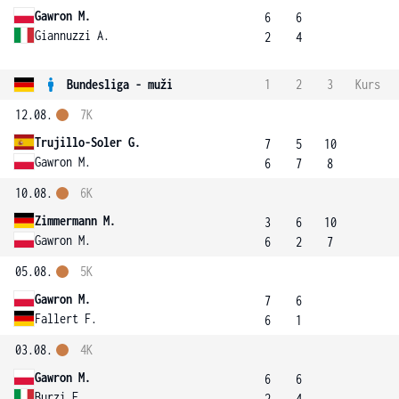
Gawron M.
6
6
Giannuzzi A.
2
4
Bundesliga - muži
1
2
3
Kurs
12.08.
7K
Trujillo-Soler G.
7
5
10
Gawron M.
6
7
8
10.08.
6K
Zimmermann M.
3
6
10
Gawron M.
6
2
7
05.08.
5K
Gawron M.
7
6
Fallert F.
6
1
03.08.
4K
Gawron M.
6
6
Burzi E.
2
4