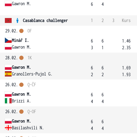
Gawron M.
6
4
Casablanca challenger
1
2
3
Kurs
29.02.
OF
Minář I.
6
6
1.46
Gawron M.
3
1
2.35
28.02.
1K
Gawron M.
6
6
1.69
Granollers-Pujol G.
2
2
1.93
26.02.
Q-ČF
Gawron M.
6
6
Brizzi A.
4
4
26.02.
Q-OF
Gawron M.
6
6
Basilashvili N.
4
4