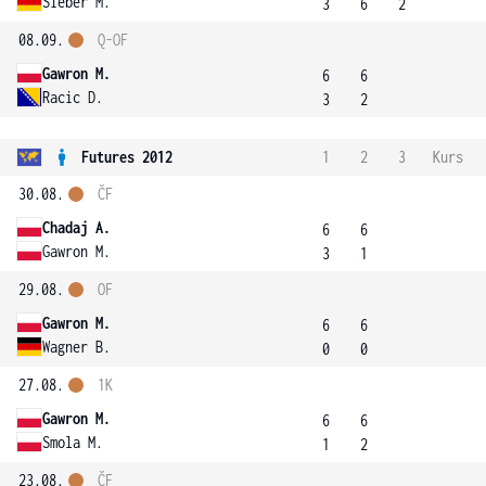
Sieber M.
3
6
2
08.09.
Q-OF
Gawron M.
6
6
Racic D.
3
2
Futures 2012
1
2
3
Kurs
30.08.
ČF
Chadaj A.
6
6
Gawron M.
3
1
29.08.
OF
Gawron M.
6
6
Wagner B.
0
0
27.08.
1K
Gawron M.
6
6
Smola M.
1
2
23.08.
ČF