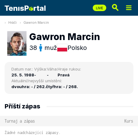
Hráči
Gawron Marcin
Gawron Marcin
38
muž
Polsko
Datum nar.:
Výška:
Váha:
Hraje rukou:
25. 5. 1988
-
-
Pravá
Aktuální/nejvyšší umístění:
dvouhra: - / 262.
čtyřhra: - / 268.
Příští zápas
Turnaj a zápas
Kurs
Žádné nadcházející zápasy.