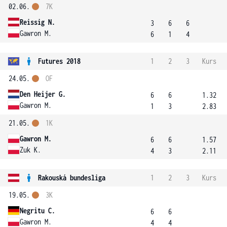
02.06.
7K
Reissig N.
3
6
6
Gawron M.
6
1
4
Futures 2018
1
2
3
Kurs
24.05.
OF
Den Heijer G.
6
6
1.32
Gawron M.
1
3
2.83
21.05.
1K
Gawron M.
6
6
1.57
Zuk K.
4
3
2.11
Rakouská bundesliga
1
2
3
Kurs
19.05.
3K
Negritu C.
6
6
Gawron M.
4
4