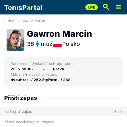
Hráči
Gawron Marcin
Gawron Marcin
38
muž
Polsko
Datum nar.:
Výška:
Váha:
Hraje rukou:
25. 5. 1988
-
-
Pravá
Aktuální/nejvyšší umístění:
dvouhra: - / 262.
čtyřhra: - / 268.
Příští zápas
Turnaj a zápas
Kurs
Žádné nadcházející zápasy.