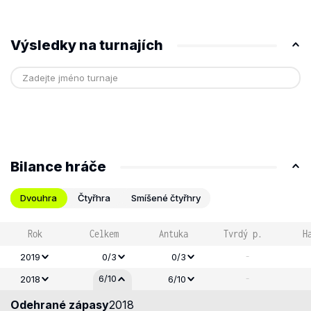
Výsledky na turnajích
Bilance hráče
Dvouhra
Čtyřhra
Smíšené čtyřhry
Rok
Celkem
Antuka
Tvrdý p.
H
-
2019
0/3
0/3
-
6/10
2018
6/10
Odehrané zápasy
2018