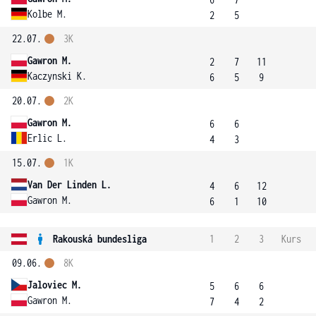
Kolbe M.
2
5
22.07.
3K
Gawron M.
2
7
11
Kaczynski K.
6
5
9
20.07.
2K
Gawron M.
6
6
Erlic L.
4
3
15.07.
1K
Van Der Linden L.
4
6
12
Gawron M.
6
1
10
Rakouská bundesliga
1
2
3
Kurs
09.06.
8K
Jaloviec M.
5
6
6
Gawron M.
7
4
2