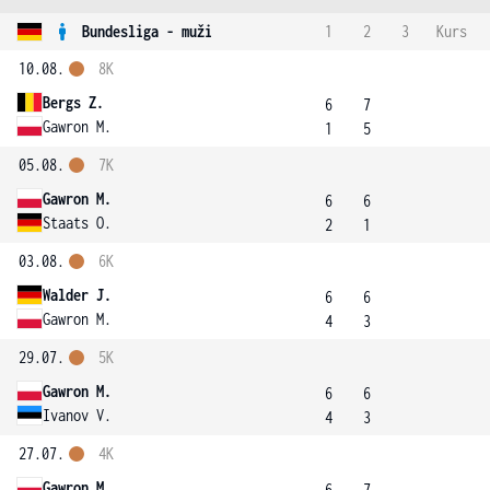
Bundesliga - muži
1
2
3
Kurs
10.08.
8K
Bergs Z.
6
7
Gawron M.
1
5
05.08.
7K
Gawron M.
6
6
Staats O.
2
1
03.08.
6K
Walder J.
6
6
Gawron M.
4
3
29.07.
5K
Gawron M.
6
6
Ivanov V.
4
3
27.07.
4K
Gawron M.
6
7