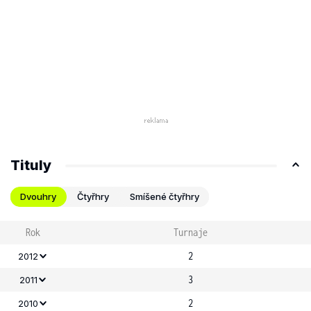
Tituly
Dvouhry
Čtyřhry
Smíšené čtyřhry
Rok
Turnaje
2
2012
3
2011
2
2010