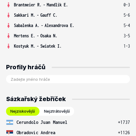
Brantmeier R.
-
Mandlik E.
0-3
Sakkari M.
-
Gauff C.
5-6
Sabalenka A.
-
Alexandrova E.
5-4
Mertens E.
-
Osaka N.
3-5
Kostyuk M.
-
Swiatek I.
1-3
Profily hráčů
Sázkařský žebříček
Nejziskovější
Nejztrátovější
Cerundolo Juan Manuel
+1737
Obradovic Andrea
+1126