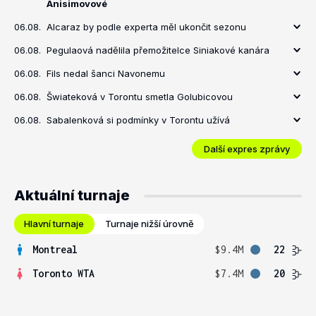
Anisimovové
06.08.
Alcaraz by podle experta měl ukončit sezonu
06.08.
Pegulaová nadělila přemožitelce Siniakové kanára
06.08.
Fils nedal šanci Navonemu
06.08.
Šwiateková v Torontu smetla Golubicovou
06.08.
Sabalenková si podmínky v Torontu užívá
Další expres zprávy
Aktuální turnaje
Hlavní turnaje
Turnaje nižší úrovně
Montreal
$9.4M
22
Toronto WTA
$7.4M
20