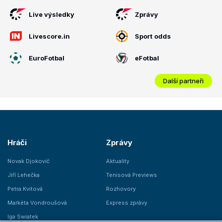
Live výsledky
Zprávy
Livescore.in
Sport odds
EuroFotbal
eFotbal
Další partneři
Hráči
Zprávy
Novak Djokovič
Aktuality
Jiří Lehečka
Tenisová Previews
Petra Kvitová
Rozhovory
Markéta Vondroušová
Express zprávy
Iga Swiatek