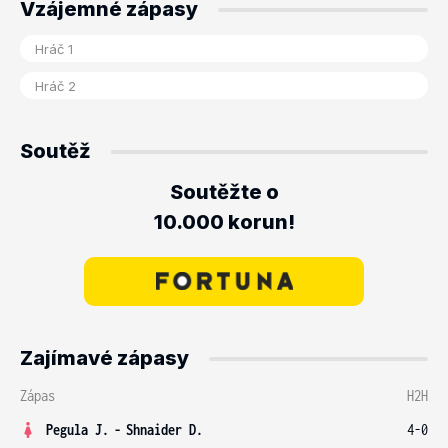
Vzájemné zápasy
Soutěž
Soutěžte o
10.000 korun!
Zajímavé zápasy
Zápas
H2H
Pegula J.
-
Shnaider D.
4-0