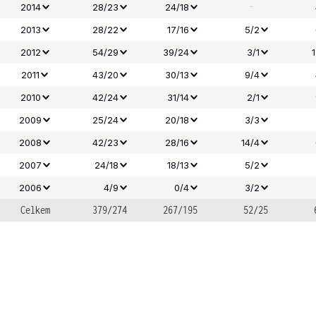
-
2014
28/23
24/18
2013
28/22
17/16
5/2
2012
54/29
39/24
3/1
2011
43/20
30/13
9/4
2010
42/24
31/14
2/1
2009
25/24
20/18
3/3
2008
42/23
28/16
14/4
2007
24/18
18/13
5/2
2006
4/9
0/4
3/2
Celkem
379/274
267/195
52/25