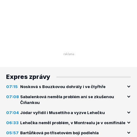
Expres zprávy
07:15
Nosková s Bouzkovou dohrály i ve čtyřhře
07:08
Sabalenková neměla problém ani se zkušenou
Číňankou
07:04
Jódar vyřídil i Musettiho a vyzve Lehečku
06:33
Lehečka neměl problém, v Montrealu je v osmifinále
05:57
Bartůňková po třísetovém boji podlehla