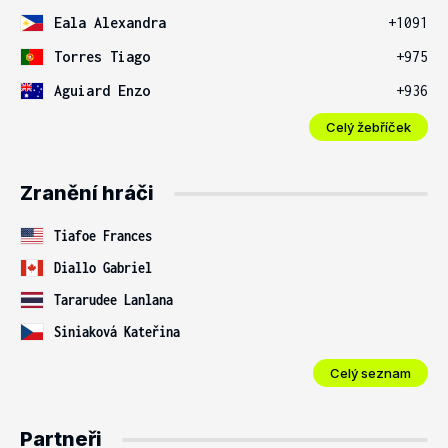
Eala Alexandra
+1091
Torres Tiago
+975
Aguiard Enzo
+936
Celý žebříček
Zranění hráči
Tiafoe Frances
Diallo Gabriel
Tararudee Lanlana
Siniaková Kateřina
Celý seznam
Partneři