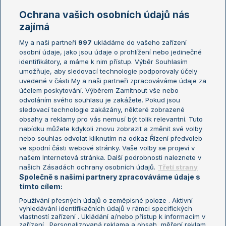
Marie Bouzková
Ochrana vašich osobních údajů nás
Žebříčky
Kalendář turnajů
zajímá
My a naši partneři
997
ukládáme do vašeho zařízení
Žebříček ATP (muži)
Australian Open
osobní údaje, jako jsou údaje o prohlížení nebo jedinečné
Žebříček WTA (ženy)
French Open
identifikátory, a máme k nim přístup. Výběr Souhlasím
umožňuje, aby sledovací technologie podporovaly účely
Sázkařský žebříček
Wimbledon
uvedené v části My a naši partneři zpracováváme údaje za
US Open
účelem poskytování. Výběrem Zamítnout vše nebo
odvoláním svého souhlasu je zakážete. Pokud jsou
Turnaj mistrů
sledovací technologie zakázány, některé zobrazené
Turnaj mistryň
obsahy a reklamy pro vás nemusí být tolik relevantní. Tuto
Aktualní trendy
nabídku můžete kdykoli znovu zobrazit a změnit své volby
nebo souhlas odvolat kliknutím na odkaz Řízení předvoleb
ve spodní části webové stránky. Vaše volby se projeví v
Fotbalové přestupy
našem Internetová stránka. Další podrobnosti naleznete v
Livesport Daily
našich Zásadách ochrany osobních údajů.
Třetí strany
Společně s našimi partnery zpracováváme údaje s
LS Prague Open
tímto cílem:
Používání přesných údajů o zeměpisné poloze . Aktivní
vyhledávání identifikačních údajů v rámci specifických
vlastností zařízení . Ukládání a/nebo přístup k informacím v
Podmínky užití
Nastavení soukromí
zařízení . Personalizovaná reklama a obsah, měření reklam