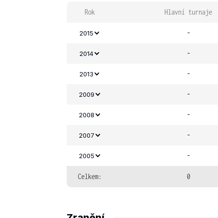
Rok
Hlavní turnaje
-
2015
-
2014
-
2013
-
2009
-
2008
-
2007
-
2005
Celkem:
0
Zranění