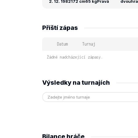
2. 12. 1982
172 cm
65 kg
Pravá
dvouhra:
Příští zápas
Datum
Turnaj
Žádné nadcházející zápasy.
Výsledky na turnajích
Bilance hráče