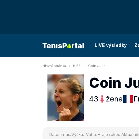
LIVE výsledky
Z
Hlavní stránka
Hráči
Coin Julie
Coin Ju
43
žena
F
Datum nar.:
Výška:
Váha:
Hraje rukou:
Aktuální/