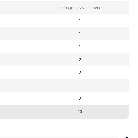
Turnaje nižší úrovně
1
1
1
2
2
1
2
10