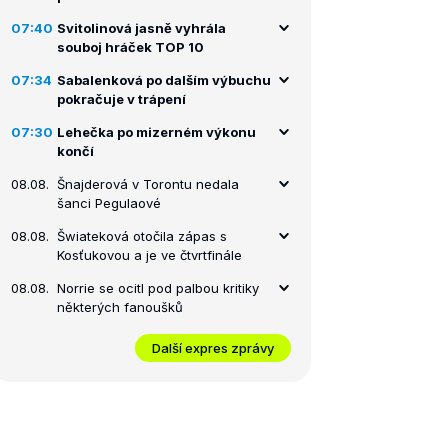
07:40
Svitolinová jasně vyhrála
souboj hráček TOP 10
07:34
Sabalenková po dalším výbuchu
pokračuje v trápení
07:30
Lehečka po mizerném výkonu
končí
08.08.
Šnajderová v Torontu nedala
šanci Pegulaové
08.08.
Šwiateková otočila zápas s
Kosťukovou a je ve čtvrtfinále
08.08.
Norrie se ocitl pod palbou kritiky
některých fanoušků
Další expres zprávy