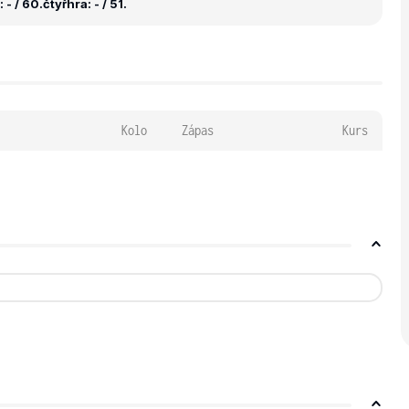
 - / 60.
čtyřhra: - / 51.
Kolo
Zápas
Kurs