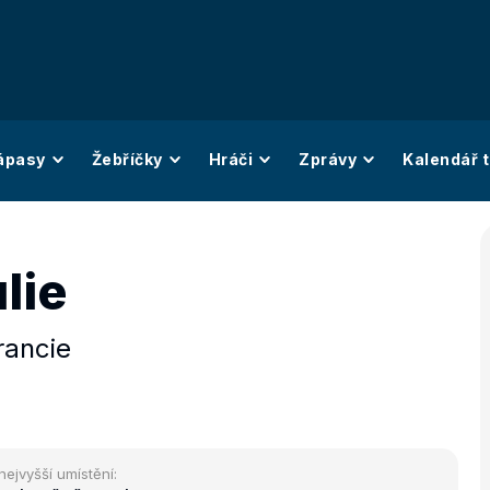
ápasy
Žebříčky
Hráči
Zprávy
Kalendář t
lie
rancie
nejvyšší umístění: