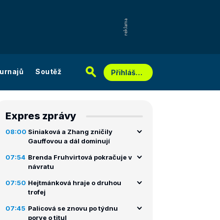
urnajů
Soutěž
Přihlášení
Expres zprávy
08:00
Siniaková a Zhang zničily
Gauffovou a dál dominují
07:54
Brenda Fruhvirtová pokračuje v
návratu
07:50
Hejtmánková hraje o druhou
trofej
07:45
Palicová se znovu po týdnu
porve o titul