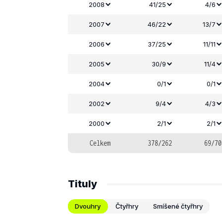
2008
41/25
4/6
2007
46/22
13/7
2006
37/25
11/11
2005
30/9
11/4
2004
0/1
0/1
2002
9/4
4/3
2000
2/1
2/1
Celkem
378/262
69/70
Tituly
Dvouhry
Čtyřhry
Smíšené čtyřhry