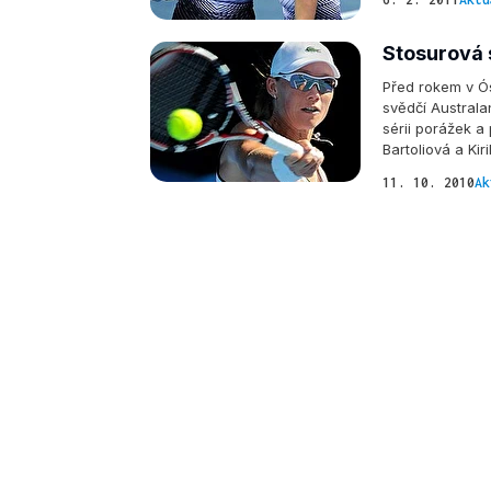
Stosurová 
Před rokem v Ós
svědčí Australa
sérii porážek a 
Bartoliová a Kir
11. 10. 2010
Ak