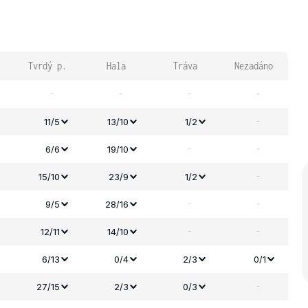
Tvrdý p.
Hala
Tráva
Nezadáno
-
-
-
-
-
11/5
13/10
1/2
-
-
6/6
19/10
-
15/10
23/9
1/2
-
-
9/5
28/16
-
-
12/11
14/10
6/13
0/4
2/3
0/1
-
27/15
2/3
0/3