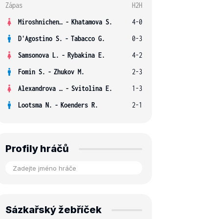
Zápas
H2H
Miroshnichenko V.
-
Khatamova S.
4-0
D'Agostino S.
-
Tabacco G.
0-3
Samsonova L.
-
Rybakina E.
4-2
Fomin S.
-
Zhukov M.
2-3
Alexandrova E.
-
Svitolina E.
1-3
Lootsma N.
-
Koenders R.
2-1
Profily hráčů
Sázkařský žebříček