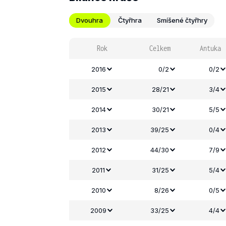
Dvouhra
Čtyřhra
Smíšené čtyřhry
Rok
Celkem
Antuka
2016
0/2
0/2
2015
28/21
3/4
2014
30/21
5/5
2013
39/25
0/4
2012
44/30
7/9
2011
31/25
5/4
2010
8/26
0/5
2009
33/25
4/4