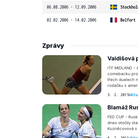
06.08.2006 - 12.09.2006
Stockhol
02.02.2006 - 14.02.2006
Belfort 
Zprávy
Vaidišová 
ITF MIDLAND - 
comebacku projít
třech duelech n
rodačku s amer
3. 2. 2015
Aktu
Blamáž Rus
FED CUP - Ruské
dnes otočily sta
Kuzněcovová s P
6. 2. 2011
Aktu