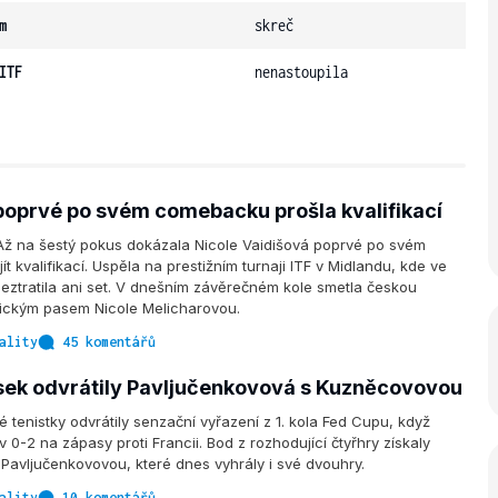
m
skreč
ITF
nenastoupila
poprvé po svém comebacku prošla kvalifikací
Až na šestý pokus dokázala Nicole Vaidišová poprvé po svém
 kvalifikací. Uspěla na prestižním turnaji ITF v Midlandu, kde ve
eztratila ani set. V dnešním závěrečném kole smetla českou
ickým pasem Nicole Melicharovou.
ality
45 komentářů
ek odvrátily Pavljučenkovová s Kuzněcovovou
 tenistky odvrátily senzační vyřazení z 1. kola Fed Cupu, když
v 0-2 na zápasy proti Francii. Bod z rozhodující čtyřhry získaly
avljučenkovovou, které dnes vyhrály i své dvouhry.
ality
10 komentářů