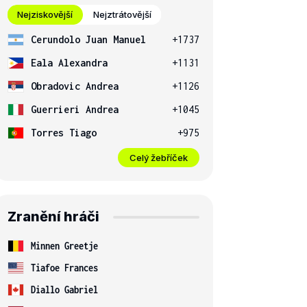
Nejziskovější
Nejztrátovější
Cerundolo Juan Manuel
+1737
Eala Alexandra
+1131
Obradovic Andrea
+1126
Guerrieri Andrea
+1045
Torres Tiago
+975
Celý žebříček
Zranění hráči
Minnen Greetje
Tiafoe Frances
Diallo Gabriel