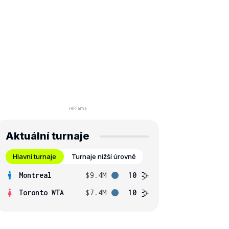
Aktuální turnaje
Hlavní turnaje
Turnaje nižší úrovně
Montreal
$9.4M
10
Toronto WTA
$7.4M
10