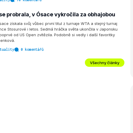
se probrala, v Ósace vykročila za obhajobou
ace získala svůj vůbec první titul z turnaje WTA a stejný turnaj
nce Stosurové i letos. Sedmá hráčka světa ukončila v Japonsku
poprvé od US Open zvítězila. Podobně si vedly i další favoritky
ilenková.
tuality
0 komentářů
Všechny články