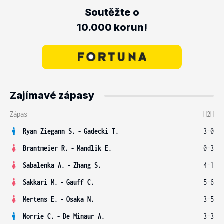
Soutěžte o
10.000 korun!
Zajímavé zápasy
Zápas
H2H
Ryan Ziegann S.
-
Gadecki T.
3-0
Brantmeier R.
-
Mandlik E.
0-3
Sabalenka A.
-
Zhang S.
4-1
Sakkari M.
-
Gauff C.
5-6
Mertens E.
-
Osaka N.
3-5
Norrie C.
-
De Minaur A.
3-3