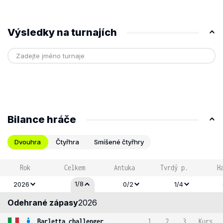
Výsledky na turnajích
Bilance hráče
Dvouhra
Čtyřhra
Smíšené čtyřhry
Rok
Celkem
Antuka
Tvrdý p.
H
1/8
2026
0/2
1/4
Odehrané zápasy
2026
Barletta challenger
1
2
3
Kurs