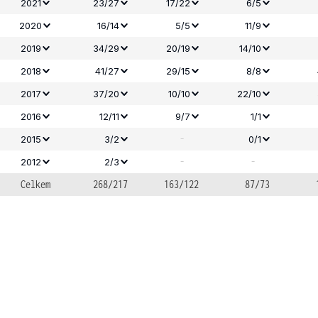
2021
23/27
17/22
6/5
2020
16/14
5/5
11/9
2019
34/29
20/19
14/10
2018
41/27
29/15
8/8
2017
37/20
10/10
22/10
2016
12/11
9/7
1/1
-
2015
3/2
0/1
-
-
2012
2/3
Celkem
268/217
163/122
87/73