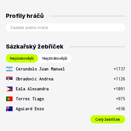
Profily hráčů
Sázkařský žebříček
Nejziskovější
Nejztrátovější
Cerundolo Juan Manuel
+1737
Obradovic Andrea
+1126
Eala Alexandra
+1091
Torres Tiago
+975
Aguiard Enzo
+936
Celý žebříček