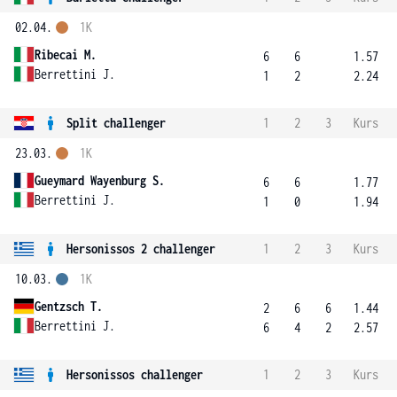
02.04.
1K
Ribecai M.
6
6
1.57
Berrettini J.
1
2
2.24
Split challenger
1
2
3
Kurs
23.03.
1K
Gueymard Wayenburg S.
6
6
1.77
Berrettini J.
1
0
1.94
Hersonissos 2 challenger
1
2
3
Kurs
10.03.
1K
Gentzsch T.
2
6
6
1.44
Berrettini J.
6
4
2
2.57
Hersonissos challenger
1
2
3
Kurs