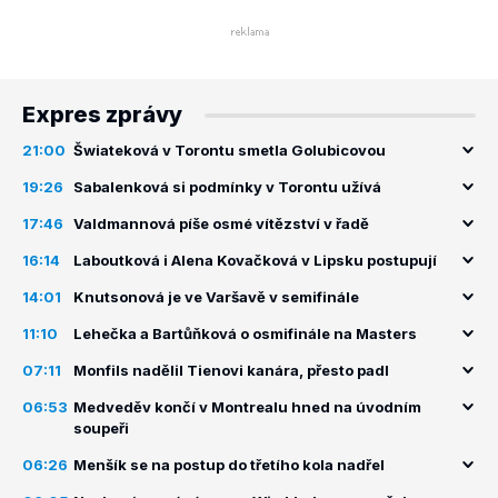
Expres zprávy
21:00
Šwiateková v Torontu smetla Golubicovou
19:26
Sabalenková si podmínky v Torontu užívá
17:46
Valdmannová píše osmé vítězství v řadě
16:14
Laboutková i Alena Kovačková v Lipsku postupují
14:01
Knutsonová je ve Varšavě v semifinále
11:10
Lehečka a Bartůňková o osmifinále na Masters
07:11
Monfils nadělil Tienovi kanára, přesto padl
06:53
Medveděv končí v Montrealu hned na úvodním
soupeři
06:26
Menšík se na postup do třetího kola nadřel