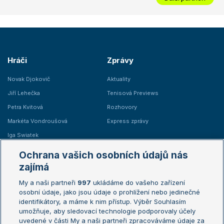
Hráči
Zprávy
Novak Djokovič
Aktuality
Jiří Lehečka
Tenisová Previews
Petra Kvitová
Rozhovory
Markéta Vondroušová
Express zprávy
Iga Swiatek
Marie Bouzková
Ochrana vašich osobních údajů nás
Žebříčky
Kalendář turnajů
zajímá
My a naši partneři
997
ukládáme do vašeho zařízení
Žebříček ATP (muži)
Australian Open
osobní údaje, jako jsou údaje o prohlížení nebo jedinečné
Žebříček WTA (ženy)
French Open
identifikátory, a máme k nim přístup. Výběr Souhlasím
umožňuje, aby sledovací technologie podporovaly účely
Sázkařský žebříček
Wimbledon
uvedené v části My a naši partneři zpracováváme údaje za