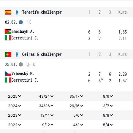
Tenerife challenger
1
2
3
Kurs
02.02.
1K
Shelbayh A.
6
6
1.65
Berrettini J.
3
2
2.11
Oeiras 6 challenger
1
2
3
Kurs
25.01.
Q-1K
Vrbenský M.
2
7
6
2.20
6
Berrettini J.
6
6
2
1.57
2025
43/24
35/17
8/6
2024
34/26
29/16
3/7
2023
13/14
5/6
8/8
2022
9/12
4/3
5/4