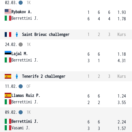
02.03.
1K
Rybakov A.
1
6
6
1.93
Berrettini J.
6
4
4
1.78
Saint Brieuc challenger
1
2
3
Kurs
24.02.
1K
Lajal M.
6
6
1.18
Berrettini J.
3
1
4.31
Tenerife 2 challenger
1
2
3
Kurs
11.02.
OF
Llamas Ruiz P.
6
6
1.24
Berrettini J.
2
2
3.55
09.02.
1K
Berrettini J.
6
6
2.24
Vasami J.
3
3
1.57