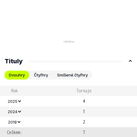
Tituly
Dvouhry
Čtyřhry
Smíšené čtyřhry
Rok
Turnaje
4
2025
1
2024
2
2018
Celkem:
7