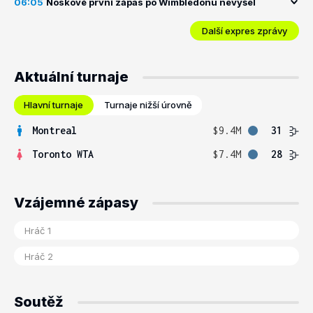
06:05
Noskové první zápas po Wimbledonu nevyšel
Další expres zprávy
Aktuální turnaje
Hlavní turnaje
Turnaje nižší úrovně
Montreal
$9.4M
31
Toronto WTA
$7.4M
28
Vzájemné zápasy
Soutěž