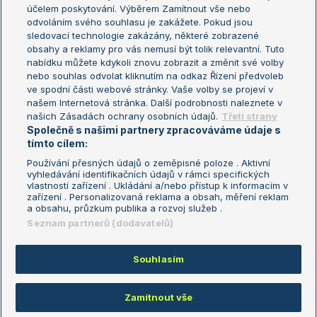
US Open
účelem poskytování. Výběrem Zamítnout vše nebo
odvoláním svého souhlasu je zakážete. Pokud jsou
Turnaj mistrů
sledovací technologie zakázány, některé zobrazené
Turnaj mistryň
obsahy a reklamy pro vás nemusí být tolik relevantní. Tuto
Aktualní trendy
nabídku můžete kdykoli znovu zobrazit a změnit své volby
nebo souhlas odvolat kliknutím na odkaz Řízení předvoleb
ve spodní části webové stránky. Vaše volby se projeví v
Fotbalové přestupy
našem Internetová stránka. Další podrobnosti naleznete v
Livesport Daily
našich Zásadách ochrany osobních údajů.
Třetí strany
Společně s našimi partnery zpracováváme údaje s
LS Prague Open
tímto cílem:
Používání přesných údajů o zeměpisné poloze . Aktivní
vyhledávání identifikačních údajů v rámci specifických
vlastností zařízení . Ukládání a/nebo přístup k informacím v
Podmínky užití
Nastavení soukromí
zařízení . Personalizovaná reklama a obsah, měření reklam
GDPR a žurnalistika
Reklama
a obsahu, průzkum publika a rozvoj služeb .
Informace o zpracování osobních
Kontakt
Seznam partnerů (dodavatelů)
údajů
Tiráž
Souhlasím
Copyright © 2008-2026 TenisPortal.cz. Využíváme zpravodajství ČTK.
Zamítnout vše