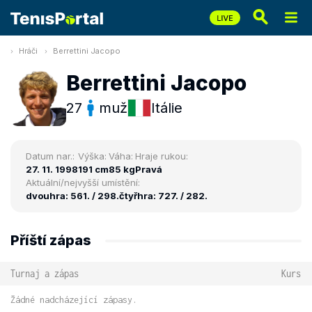
Hráči
Berrettini Jacopo
Berrettini Jacopo
27
muž
Itálie
Datum nar.:
Výška:
Váha:
Hraje rukou:
27. 11. 1998
191 cm
85 kg
Pravá
Aktuální/nejvyšší umístění:
dvouhra: 561. / 298.
čtyřhra: 727. / 282.
Příští zápas
Turnaj a zápas
Kurs
Žádné nadcházející zápasy.