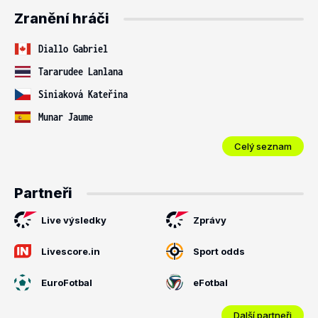
Zranění hráči
Diallo Gabriel
Tararudee Lanlana
Siniaková Kateřina
Munar Jaume
Celý seznam
Partneři
Live výsledky
Zprávy
Livescore.in
Sport odds
EuroFotbal
eFotbal
Další partneři