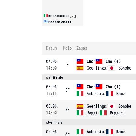
Brancaccio
[2]
Papamichail
Datum
Kolo
Zápas
07.06.
Cho
/
Cho (4)
F
14:00
Geerlings
/
Sonobe
semifinále
06.06.
Cho
/
Cho (4)
SF
16:15
Ambrosio
/
Rame
06.06.
Geerlings
/
Sonobe
SF
14:00
Raggi
/
Ruggeri
čtvrtfinále
05.06.
Ambrosio
/
Rame
ČF