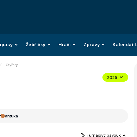
ápasy
Žebříčky
Hráči
Zprávy
Kalendář t
F - Čtyřhry
2025
y
antuka
Turnajový pavouk