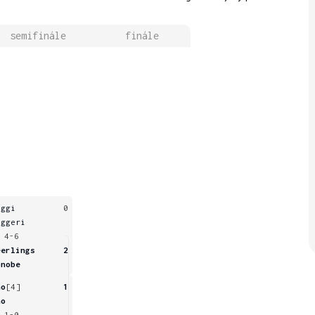
semifinále
finále
aggi
0
uggeri
 4-6
eerlings
2
onobe
ho
[4]
1
ho
 1-0