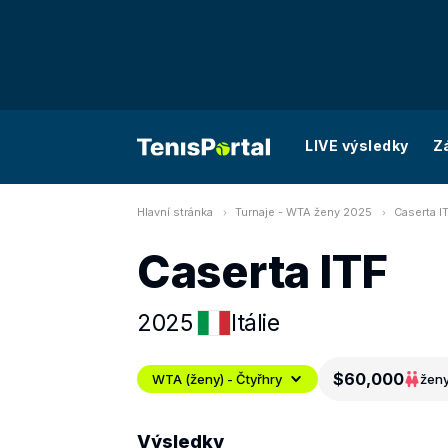
LIVE výsledky
Z
Hlavní stránka
Turnaje - WTA ženy 2025
Caserta IT
Caserta ITF
2025
Itálie
$60,000
WTA (ženy) - Čtyřhry
žen
Výsledky