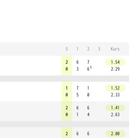
S
1
2
3
Kurs
2
6
7
1.54
5
0
3
6
2.29
1
7
1
1.52
0
5
0
2.33
2
6
6
1.41
0
1
4
2.63
2
6
6
2.80