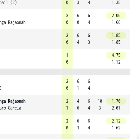
hail (2)
0
3
4
1.35
2
6
6
2.06
nga Rajaonah
0
0
4
1.66
2
6
6
1.85
0
4
3
1.85
1
4.75
0
1.12
2
6
6
)
0
1
4
nga Rajaonah
2
4
6
10
1.70
aro Garcia
1
6
4
3
2.01
2
6
6
2.12
0
3
4
1.62