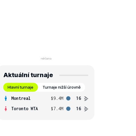
Aktuální turnaje
Hlavní turnaje
Turnaje nižší úrovně
Montreal
$9.4M
16
Toronto WTA
$7.4M
16