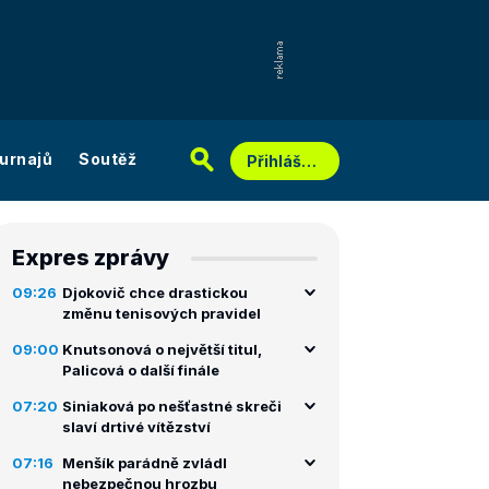
urnajů
Soutěž
Přihlášení
Expres zprávy
09:26
Djokovič chce drastickou
změnu tenisových pravidel
09:00
Knutsonová o největší titul,
Palicová o další finále
07:20
Siniaková po nešťastné skreči
slaví drtivé vítězství
07:16
Menšík parádně zvládl
nebezpečnou hrozbu