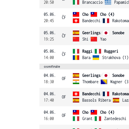
20:50
Brancaccio
/
Papamic
05.06.
Cho
/
Cho (4)
ČF
20:45
Bandecchi
/
Rakotoma
05.06.
Geerlings
/
Sonobe
ČF
19:25
Shi
/
Yao
05.06.
Raggi
/
Ruggeri
ČF
14:00
Bara
/
Strakhova (1)
osmifinále
04.06.
Geerlings
/
Sonobe
OF
18:30
Thombare
/
Wagner (3
04.06.
Bandecchi
/
Rakotoma
OF
17:40
Bassols Ribera
/
Laz
04.06.
Cho
/
Cho (4)
OF
16:00
Grant
/
Zantedeschi