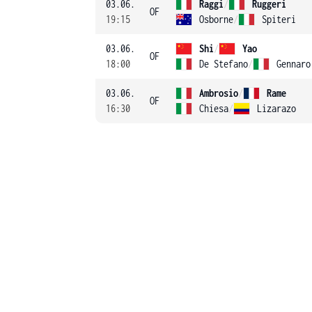
03.06.
Raggi
/
Ruggeri
OF
19:15
Osborne
/
Spiteri
03.06.
Shi
/
Yao
OF
18:00
De Stefano
/
Gennaro
03.06.
Ambrosio
/
Rame
OF
16:30
Chiesa
/
Lizarazo