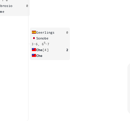
mbrosio
0
ame
Geerlings
0
Sonobe
5
3-6, 6
-7
Cho
[4]
2
Cho