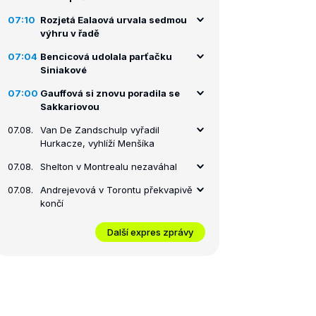
07:10
Rozjetá Ealaová urvala sedmou
výhru v řadě
07:04
Bencicová udolala parťačku
Siniakové
07:00
Gauffová si znovu poradila se
Sakkariovou
07.08.
Van De Zandschulp vyřadil
Hurkacze, vyhlíží Menšíka
07.08.
Shelton v Montrealu nezaváhal
07.08.
Andrejevová v Torontu překvapivě
končí
Další expres zprávy