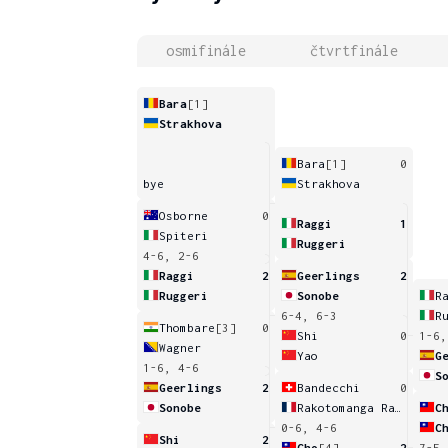
osmifinále
čtvrtfinále
Bara
[1]
Strakhova
Bara
[1]
0
bye
Strakhova
Osborne
0
Raggi
1
Spiteri
Ruggeri
4-6, 2-6
Raggi
2
Geerlings
2
Ruggeri
Sonobe
R
6-4, 6-3
R
Thombare
[3]
0
Shi
0
1-6,
Wagner
Yao
G
1-6, 4-6
S
Geerlings
2
Bandecchi
0
Sonobe
Rakotomanga Rajaonah
C
0-6, 4-6
C
Shi
2
Cho
[4]
2
7-5,