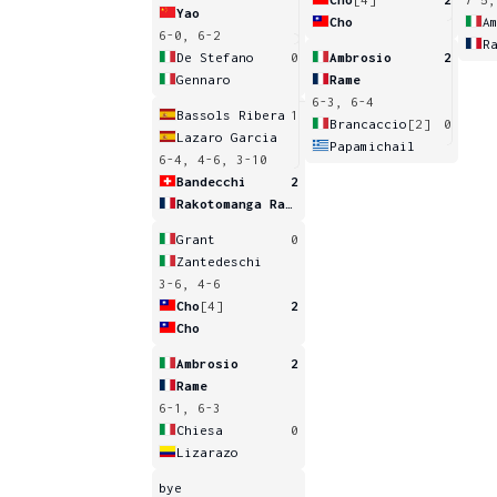
Yao
Cho
A
6-0, 6-2
R
De Stefano
0
Ambrosio
2
Gennaro
Rame
6-3, 6-4
Bassols Ribera
1
Brancaccio
[2]
0
Lazaro Garcia
Papamichail
6-4, 4-6, 3-10
Bandecchi
2
Rakotomanga Rajaonah
Grant
0
Zantedeschi
3-6, 4-6
Cho
[4]
2
Cho
Ambrosio
2
Rame
6-1, 6-3
Chiesa
0
Lizarazo
bye