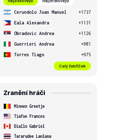
Nejziskovější
Nejztrátovější
Cerundolo Juan Manuel
+1737
Eala Alexandra
+1131
Obradovic Andrea
+1126
Guerrieri Andrea
+981
Torres Tiago
+975
Celý žebříček
Zranění hráči
Minnen Greetje
Tiafoe Frances
Diallo Gabriel
Tararudee Lanlana