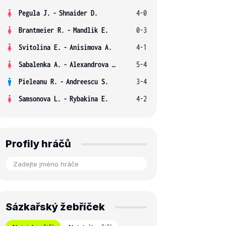
Pegula J.
-
Shnaider D.
4-0
Brantmeier R.
-
Mandlik E.
0-3
Svitolina E.
-
Anisimova A.
4-1
Sabalenka A.
-
Alexandrova E.
5-4
Pieleanu R.
-
Andreescu S.
3-4
Samsonova L.
-
Rybakina E.
4-2
Profily hráčů
Sázkařský žebříček