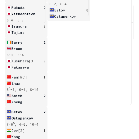
6-2, 6-4
Fukuda
2
Betov
0
Vithoontien
Ostapenkov
6-4, 6-3
3
6
Imamura
0
Tajima
Barry
2
Broom
6-3, 6-4
Kusuhara
[3]
0
Nakagawa
Pan
[WC]
1
Zhao
5
6
-7, 6-4, 6-10
Smith
2
Zheng
Betov
2
Ostapenkov
5
7-6
, 4-6, 10-4
Dev
[2]
1
Wang