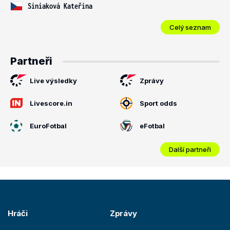
Siniaková Kateřina
Celý seznam
Partneři
Live výsledky
Zprávy
Livescore.in
Sport odds
EuroFotbal
eFotbal
Další partneři
Hráči
Zprávy