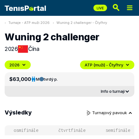
Turnaje - ATP muži 2026
Wuning 2 challenger - Čtyřhry
Wuning 2 challenger
2026
Čína
2026
ATP (muži) - Čtyřhry
$63,000
M
tvrdý p.
Info o turnaji
Výsledky
Turnajový pavouk
osmifinále
čtvrtfinále
semifinále