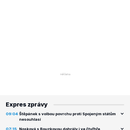
Expres zprávy
09:04
Štěpánek s volbou povrchu proti Spojeným státům
nesouhlasí
07:15
Nosková s Bouzkovou dohrály i ve čtyřhře