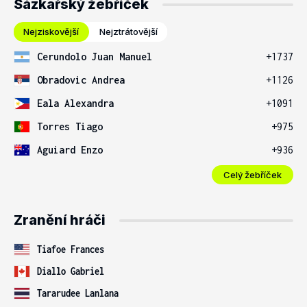
Sázkařský žebříček
Nejziskovější
Nejztrátovější
Cerundolo Juan Manuel
+1737
Obradovic Andrea
+1126
Eala Alexandra
+1091
Torres Tiago
+975
Aguiard Enzo
+936
Celý žebříček
Zranění hráči
Tiafoe Frances
Diallo Gabriel
Tararudee Lanlana