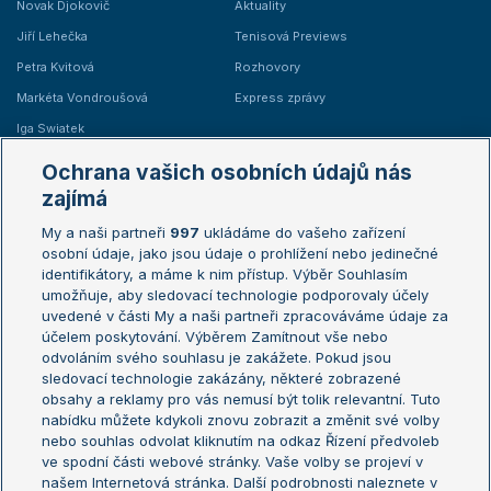
Novak Djokovič
Aktuality
Jiří Lehečka
Tenisová Previews
Petra Kvitová
Rozhovory
Markéta Vondroušová
Express zprávy
Iga Swiatek
Marie Bouzková
Ochrana vašich osobních údajů nás
Žebříčky
Kalendář turnajů
zajímá
My a naši partneři
997
ukládáme do vašeho zařízení
Žebříček ATP (muži)
Australian Open
osobní údaje, jako jsou údaje o prohlížení nebo jedinečné
Žebříček WTA (ženy)
French Open
identifikátory, a máme k nim přístup. Výběr Souhlasím
umožňuje, aby sledovací technologie podporovaly účely
Sázkařský žebříček
Wimbledon
uvedené v části My a naši partneři zpracováváme údaje za
US Open
účelem poskytování. Výběrem Zamítnout vše nebo
odvoláním svého souhlasu je zakážete. Pokud jsou
Turnaj mistrů
sledovací technologie zakázány, některé zobrazené
Turnaj mistryň
obsahy a reklamy pro vás nemusí být tolik relevantní. Tuto
Aktualní trendy
nabídku můžete kdykoli znovu zobrazit a změnit své volby
nebo souhlas odvolat kliknutím na odkaz Řízení předvoleb
ve spodní části webové stránky. Vaše volby se projeví v
Fotbalové přestupy
našem Internetová stránka. Další podrobnosti naleznete v