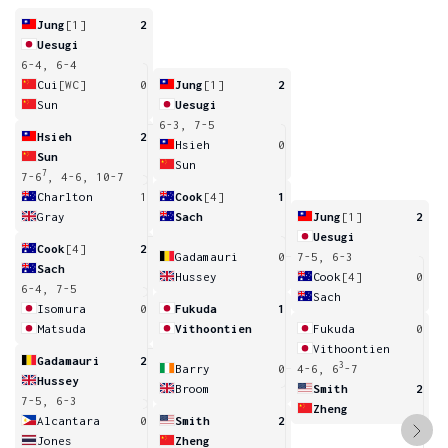
Jung
[1]
2
Uesugi
6-4, 6-4
Cui
[WC]
0
Jung
[1]
2
Sun
Uesugi
6-3, 7-5
Hsieh
2
Hsieh
0
Sun
Sun
7
7-6
, 4-6, 10-7
Charlton
1
Cook
[4]
1
Gray
Sach
Jung
[1]
2
Uesugi
Cook
[4]
2
Gadamauri
0
7-5, 6-3
Sach
Hussey
Cook
[4]
0
6-4, 7-5
Sach
Isomura
0
Fukuda
1
Matsuda
Vithoontien
Fukuda
0
Vithoontien
Gadamauri
2
3
Barry
0
4-6, 6
-7
Hussey
Broom
Smith
2
7-5, 6-3
Zheng
Alcantara
0
Smith
2
Jones
Zheng