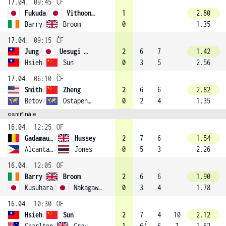
17.04.
09:45
ČF
Fukuda
/
Vithoontien
1
2.80
Barry
/
Broom
0
1.35
17.04.
09:15
ČF
Jung
/
Uesugi (1)
2
6
7
1.42
Hsieh
/
Sun
0
3
5
2.56
17.04.
06:10
ČF
Smith
/
Zheng
2
6
6
2.82
Betov
/
Ostapenkov
0
2
4
1.35
osmifinále
16.04.
12:25
OF
Gadamauri
/
Hussey
2
7
6
1.54
Alcantara
/
Jones
0
5
3
2.26
16.04.
12:05
OF
Barry
/
Broom
2
6
6
1.90
Kusuhara
/
Nakagawa (3)
0
3
4
1.78
16.04.
10:30
OF
Hsieh
/
Sun
2
7
4
10
2.12
7
Charlton
/
Gray
1
6
6
7
1.62