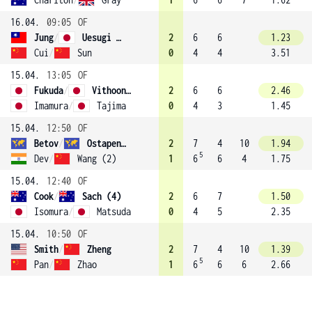
16.04.
09:05
OF
Jung
/
Uesugi (1)
2
6
6
1.23
Cui
/
Sun
0
4
4
3.51
15.04.
13:05
OF
Fukuda
/
Vithoontien
2
6
6
2.46
Imamura
/
Tajima
0
4
3
1.45
15.04.
12:50
OF
Betov
/
Ostapenkov
2
7
4
10
1.94
5
Dev
/
Wang (2)
1
6
6
4
1.75
15.04.
12:40
OF
Cook
/
Sach (4)
2
6
7
1.50
Isomura
/
Matsuda
0
4
5
2.35
15.04.
10:50
OF
Smith
/
Zheng
2
7
4
10
1.39
5
Pan
/
Zhao
1
6
6
6
2.66