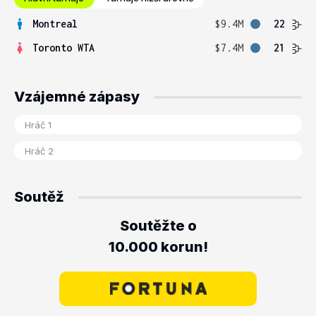
Montreal
$9.4M
22
Toronto WTA
$7.4M
21
Vzájemné zápasy
Soutěž
Soutěžte o
10.000 korun!