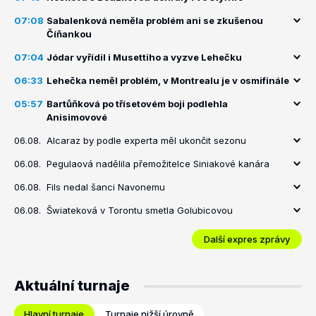
07:08
Sabalenková neměla problém ani se zkušenou
Číňankou
07:04
Jódar vyřídil i Musettiho a vyzve Lehečku
06:33
Lehečka neměl problém, v Montrealu je v osmifinále
05:57
Bartůňková po třísetovém boji podlehla
Anisimovové
06.08.
Alcaraz by podle experta měl ukončit sezonu
06.08.
Pegulaová nadělila přemožitelce Siniakové kanára
06.08.
Fils nedal šanci Navonemu
06.08.
Šwiateková v Torontu smetla Golubicovou
Další expres zprávy
Aktuální turnaje
Hlavní turnaje
Turnaje nižší úrovně