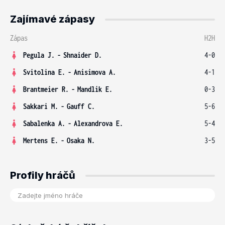
Zajímavé zápasy
Zápas
H2H
Pegula J.
-
Shnaider D.
4-0
Svitolina E.
-
Anisimova A.
4-1
Brantmeier R.
-
Mandlik E.
0-3
Sakkari M.
-
Gauff C.
5-6
Sabalenka A.
-
Alexandrova E.
5-4
Mertens E.
-
Osaka N.
3-5
Profily hráčů