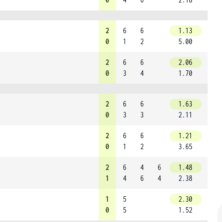
2
6
6
1.13
0
1
2
5.00
2
6
6
2.06
0
3
4
1.70
2
6
6
1.63
0
3
3
2.11
2
6
6
1.21
0
1
2
3.65
2
6
4
6
1.48
1
4
6
4
2.38
1
5
2.30
0
5
1.52