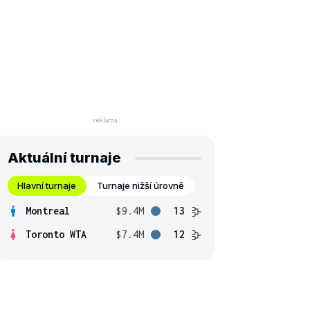
Aktuální turnaje
Hlavní turnaje
Turnaje nižší úrovně
Montreal
$9.4M
13
Toronto WTA
$7.4M
12