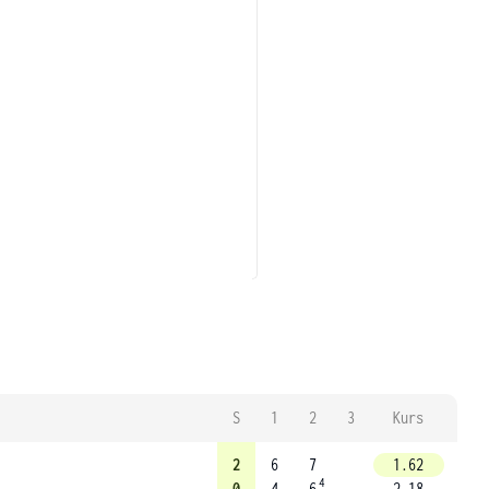
S
1
2
3
Kurs
2
6
7
1.62
4
0
4
6
2.18