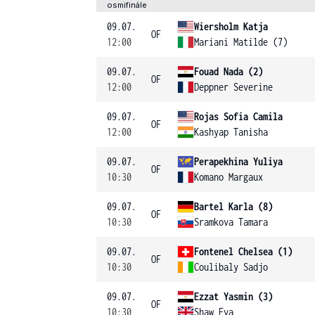
osmifinále
09.07.
Wiersholm Katja
OF
12:00
Mariani Matilde (7)
09.07.
Fouad Nada (2)
OF
12:00
Deppner Severine
09.07.
Rojas Sofia Camila
OF
12:00
Kashyap Tanisha
09.07.
Perapekhina Yuliya
OF
10:30
Komano Margaux
09.07.
Bartel Karla (8)
OF
10:30
Sramkova Tamara
09.07.
Fontenel Chelsea (1)
OF
10:30
Coulibaly Sadjo
09.07.
Ezzat Yasmin (3)
OF
10:30
Shaw Eva