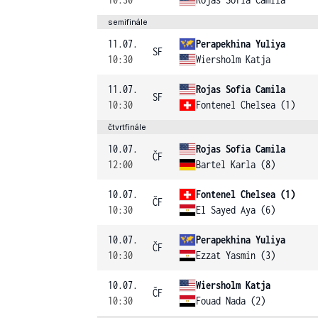
semifinále
11.07.
Perapekhina Yuliya
SF
10:30
Wiersholm Katja
11.07.
Rojas Sofia Camila
SF
10:30
Fontenel Chelsea (1)
čtvrtfinále
10.07.
Rojas Sofia Camila
ČF
12:00
Bartel Karla (8)
10.07.
Fontenel Chelsea (1)
ČF
10:30
El Sayed Aya (6)
10.07.
Perapekhina Yuliya
ČF
10:30
Ezzat Yasmin (3)
10.07.
Wiersholm Katja
ČF
10:30
Fouad Nada (2)