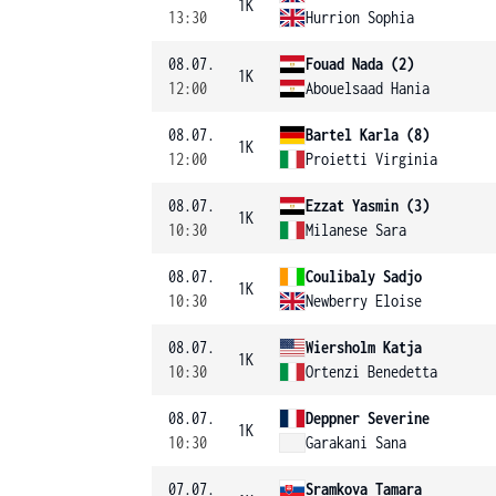
1K
13:30
Hurrion Sophia
08.07.
Fouad Nada (2)
1K
12:00
Abouelsaad Hania
08.07.
Bartel Karla (8)
1K
12:00
Proietti Virginia
08.07.
Ezzat Yasmin (3)
1K
10:30
Milanese Sara
08.07.
Coulibaly Sadjo
1K
10:30
Newberry Eloise
08.07.
Wiersholm Katja
1K
10:30
Ortenzi Benedetta
08.07.
Deppner Severine
1K
10:30
Garakani Sana
07.07.
Sramkova Tamara