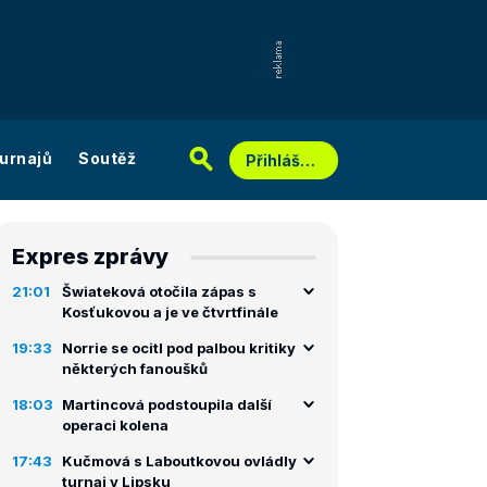
urnajů
Soutěž
Přihlášení
Expres zprávy
21:01
Šwiateková otočila zápas s
Kosťukovou a je ve čtvrtfinále
19:33
Norrie se ocitl pod palbou kritiky
některých fanoušků
18:03
Martincová podstoupila další
operaci kolena
17:43
Kučmová s Laboutkovou ovládly
turnaj v Lipsku