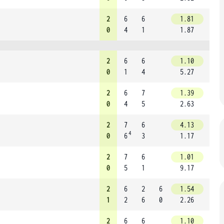
2
6
6
1.81
0
4
1
1.87
2
6
6
1.10
0
1
4
5.27
2
6
7
1.39
0
4
5
2.63
2
7
6
4.13
4
0
6
3
1.17
2
7
6
1.01
0
5
1
9.17
2
6
2
6
1.54
1
2
6
0
2.26
2
6
6
1.10