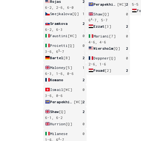
Rojas
2
Perapekhina
[WC]
2
5-5
6-2, 2-6, 6-0
F
Smejkalova
[Q]
1
Shaw
[Q]
0
4
6
-7, 5-7
Sramkova
2
Ezzat
[3]
2
6-2, 6-3
Faustini
[WC]
0
Mariani
[7]
0
4-6, 4-6
Proietti
[Q]
0
Wiersholm
[Q]
2
5
3-6, 6
-7
Bartel
[8]
2
Deppner
[Q]
0
2-6, 1-6
Maloney
[5]
1
Fouad
[2]
2
6-3, 1-6, 0-6
Komano
2
Ismail
[WC]
0
3-6, 0-6
Perapekhina
[WC]
2
Shaw
[Q]
2
6-1, 6-2
Hurrion
[Q]
0
Milanese
0
4
1-6, 6
-7