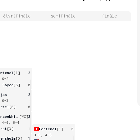
čtvrtfinále
semifinále
finále
ontenel
[1]
2
 6-2
l Sayed
[6]
0
ojas
2
 6-3
artel
[8]
0
Perapekhina
[WC]
2
 4-6, 6-4
zzat
[3]
1
Fontenel
[1]
0
3-6, 4-6
iersholm
[Q]
1