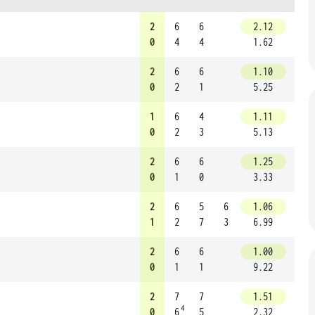
2
6
6
2.12
0
4
4
1.62
2
6
6
1.10
0
2
1
5.25
1
6
4
1.11
0
2
3
5.13
2
6
6
1.25
0
1
0
3.33
2
6
5
6
1.06
1
2
7
3
6.99
2
6
6
1.00
0
1
1
9.22
2
7
7
1.51
4
0
6
5
2.32