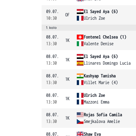
09.07.
El Sayed Aya (6)
OF
10:30
Ulrich Zoe
1. kolo
08.07.
Fontenel Chelsea (1)
1K
13:30
Valente Denise
08.07.
El Sayed Aya (6)
1K
13:30
Llinares Domingo Lucia
08.07.
Kashyap Tanisha
1K
13:30
Villet Marie (4)
08.07.
Ulrich Zoe
1K
13:30
Mazzoni Emma
08.07.
Rojas Sofia Camila
1K
13:30
Smejkalova Amelie
08.07.
Shaw Eva