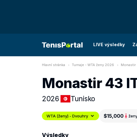
LIVE výsledky
Z
Hlavní stránka
Turnaje - WTA ženy 2026
Monastir 
Monastir 43 I
2026
Tunisko
$15,000
WTA (ženy) - Dvouhry
žen
Výsledky