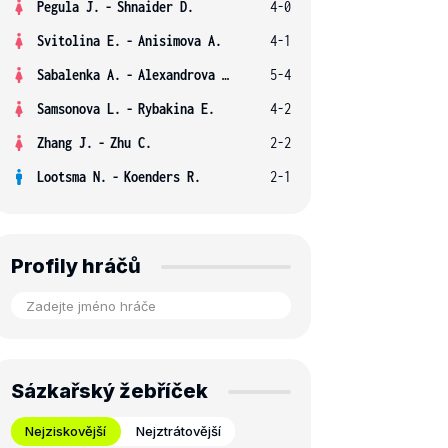
Pegula J.
-
Shnaider D.
4-0
Svitolina E.
-
Anisimova A.
4-1
Sabalenka A.
-
Alexandrova E.
5-4
Samsonova L.
-
Rybakina E.
4-2
Zhang J.
-
Zhu C.
2-2
Lootsma N.
-
Koenders R.
2-1
Profily hráčů
Sázkařský žebříček
Nejziskovější
Nejztrátovější