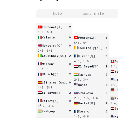
1. kolo
osmifinále
Fontenel
[1]
2
6-1, 6-4
Valente
0
Fontenel
[1]
2
6-1, 6-1
Newberry
[Q]
0
Coulibaly
[WC]
0
2-6, 3-6
Coulibaly
[WC]
2
Ulrich
[Q]
0
4-6, 1-6
F
Mazzoni
0
El Sayed
[6]
2
6-1,
5-7, 1-6
E
Ulrich
[Q]
2
Kashyap
0
2-6, 3-4
R
Llinares Domingo
0
Rojas
1
6-3,
4-6, 5-7
B
El Sayed
[6]
2
Sramkova
1
2-6, 7-5, 3-6
Villet
[4]
0
Bartel
[8]
2
6-4,
4
6
-7, 3-6
E
Kashyap
2
Komano
0
1-6, 0-6
W