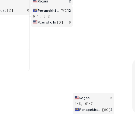
Rojas
2
ouad
[2]
0
Perapekhina
[WC]
2
6-1, 6-2
Wiersholm
[Q]
0
Rojas
0
4
4-6, 6
-7
Perapekhina
[WC]
2