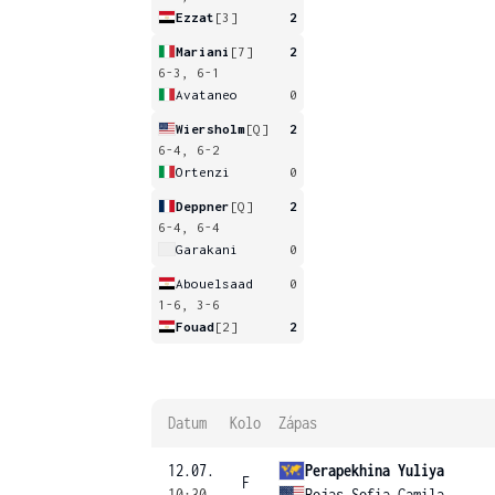
Ezzat
[3]
2
Mariani
[7]
2
6-3, 6-1
Avataneo
0
Wiersholm
[Q]
2
6-4, 6-2
Ortenzi
0
Deppner
[Q]
2
6-4, 6-4
Garakani
0
Abouelsaad
0
1-6, 3-6
Fouad
[2]
2
Datum
Kolo
Zápas
12.07.
Perapekhina Yuliya
F
10:30
Rojas Sofia Camila