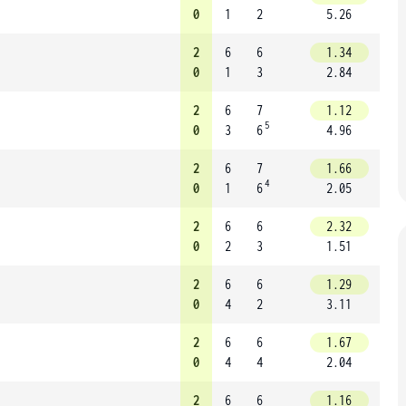
0
1
2
5.26
2
6
6
1.34
0
1
3
2.84
2
6
7
1.12
5
0
3
6
4.96
2
6
7
1.66
4
0
1
6
2.05
2
6
6
2.32
0
2
3
1.51
2
6
6
1.29
0
4
2
3.11
2
6
6
1.67
0
4
4
2.04
2
6
6
1.16