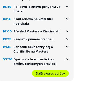
16:49
Palicová je znovu po týdnu ve
finále!
16:14
Knutsonová největší titul
nezískala
16:00
Přehled Masters v Cincinnati
13:29
Krádež v přímém přenosu
12:45
Lehečku čeká těžký boj o
čtvrtfinále na Masters
09:26
Djokovič chce drastickou
změnu tenisových pravidel
Další expres zprávy