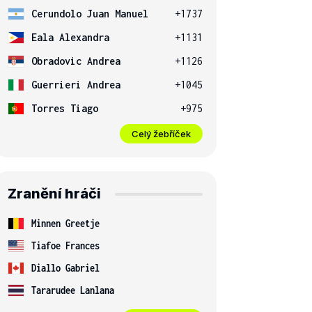
Cerundolo Juan Manuel
+1737
Eala Alexandra
+1131
Obradovic Andrea
+1126
Guerrieri Andrea
+1045
Torres Tiago
+975
Celý žebříček
Zranění hráči
Minnen Greetje
Tiafoe Frances
Diallo Gabriel
Tararudee Lanlana