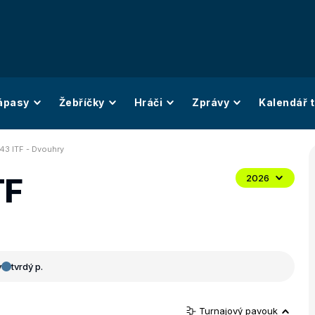
ápasy
Žebříčky
Hráči
Zprávy
Kalendář t
43 ITF - Dvouhry
TF
2026
y
tvrdý p.
Turnajový pavouk