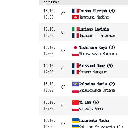
osmifinále
16.10.
Inisan Eleejah (4)
OF
13:30
Hamrouni Nadine
16.10.
Luciano Lavinia
OF
13:30
Bachour Lila Grace
16.10.
Nishimura Kayo (3)
OF
12:00
Straszewska Barbara
16.10.
Vaissaud Dune (5)
OF
12:00
Komano Margaux
16.10.
Golovina Maria (2)
OF
12:00
Gniewkowska Oriana
16.10.
Mi Lan (6)
OF
10:30
Kmiecik Anna
16.10.
Lazarenko Masha
OF
10:30
Kotliar Yelyzaveta (1)