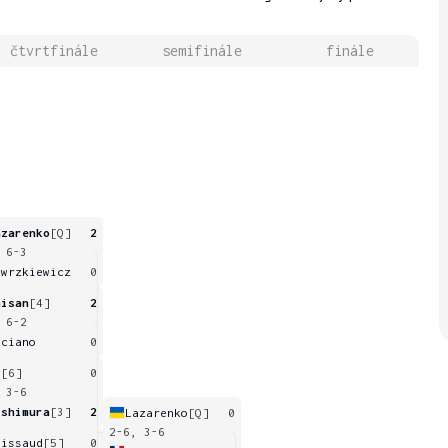
čtvrtfinále
semifinále
finále
azarenko
[Q]
2
 6-3
awrzkiewicz
0
nisan
[4]
2
 6-2
uciano
0
i
[6]
0
 3-6
ishimura
[3]
2
Lazarenko
[Q]
0
2-6, 3-6
aissaud
[5]
0