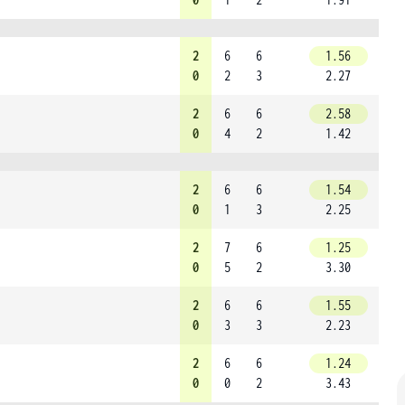
2
6
6
1.56
0
2
3
2.27
2
6
6
2.58
0
4
2
1.42
2
6
6
1.54
0
1
3
2.25
2
7
6
1.25
0
5
2
3.30
2
6
6
1.55
0
3
3
2.23
2
6
6
1.24
0
0
2
3.43