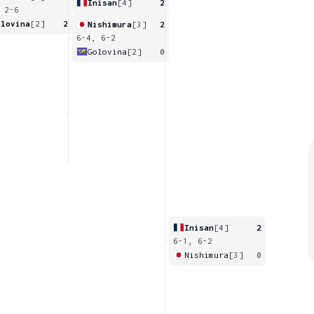
Inisan
[4]
2
 2-6
olovina
[2]
2
Nishimura
[3]
2
6-4, 6-2
Golovina
[2]
0
Inisan
[4]
2
6-1, 6-2
Nishimura
[3]
0