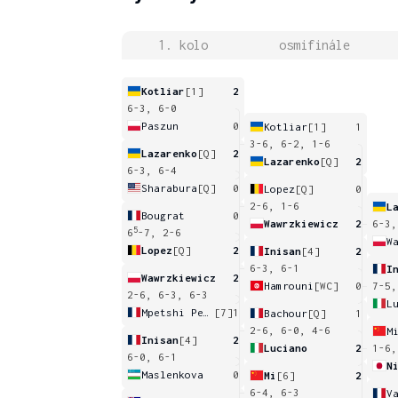
1. kolo
osmifinále
Kotliar
[1]
2
6-3, 6-0
Paszun
0
Kotliar
[1]
1
3-6, 6-2, 1-6
Lazarenko
[Q]
2
Lazarenko
[Q]
2
6-3, 6-4
Sharabura
[Q]
0
Lopez
[Q]
0
2-6, 1-6
L
Bougrat
0
Wawrzkiewicz
2
6-3,
5
6
-7, 2-6
W
Lopez
[Q]
2
Inisan
[4]
2
6-3, 6-1
I
Wawrzkiewicz
2
Hamrouni
[WC]
0
7-5,
2-6, 6-3, 6-3
L
Mpetshi Perricard
[7]
1
Bachour
[Q]
1
2-6, 6-0, 4-6
M
Inisan
[4]
2
Luciano
2
1-6,
6-0, 6-1
N
Maslenkova
0
Mi
[6]
2
6-4, 6-3
V