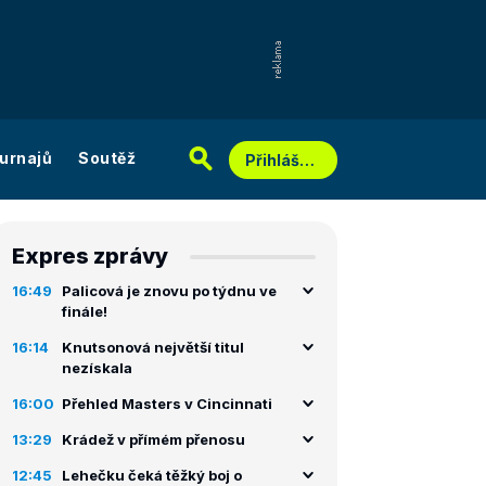
urnajů
Soutěž
Přihlášení
Expres zprávy
16:49
Palicová je znovu po týdnu ve
finále!
16:14
Knutsonová největší titul
nezískala
16:00
Přehled Masters v Cincinnati
13:29
Krádež v přímém přenosu
12:45
Lehečku čeká těžký boj o