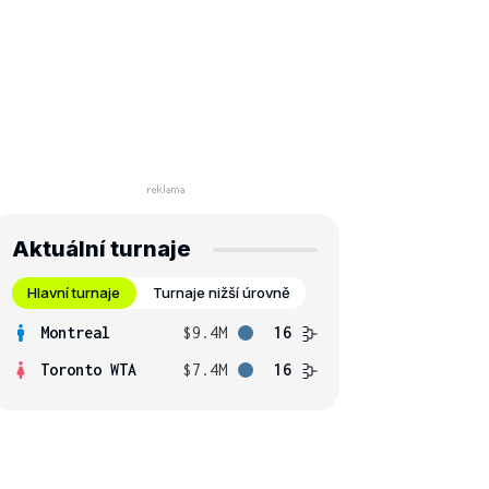
Aktuální turnaje
Hlavní turnaje
Turnaje nižší úrovně
Montreal
$9.4M
16
Toronto WTA
$7.4M
16