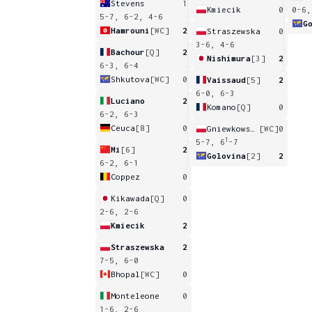
Stevens
1
Kmiecik
0
0-6,
5-7, 6-2, 4-6
G
Hamrouni
[WC]
2
Straszewska
0
3-6, 4-6
Bachour
[Q]
2
Nishimura
[3]
2
6-3, 6-4
Shkutova
[WC]
0
Vaissaud
[5]
2
6-0, 6-3
Luciano
2
Komano
[Q]
0
6-2, 6-3
Ceuca
[8]
0
Gniewkowska
[WC]
0
1
5-7, 6
-7
Mi
[6]
2
Golovina
[2]
2
6-2, 6-1
Coppez
0
Kikawada
[Q]
0
2-6, 2-6
Kmiecik
2
Straszewska
2
7-5, 6-0
Bhopal
[WC]
0
Monteleone
0
1-6, 2-6