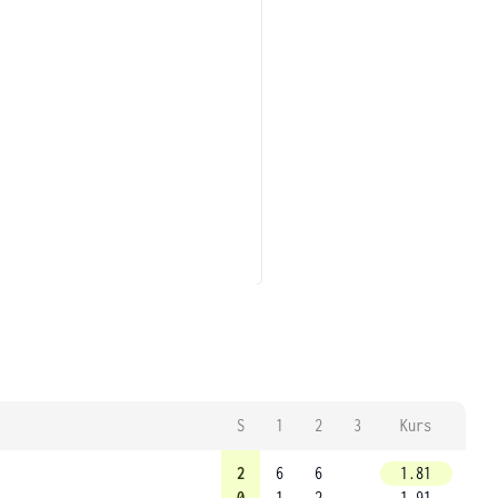
S
1
2
3
Kurs
2
6
6
1.81
0
1
2
1.91