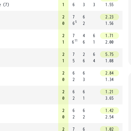
e (7)
1
6
3
3
1.55
2
7
6
2.23
5
0
6
2
1.56
2
7
4
6
1.71
11
1
6
6
1
2.00
2
7
2
6
5.75
1
5
6
4
1.08
2
6
6
2.84
0
2
3
1.34
2
6
6
1.21
0
2
1
3.65
2
6
6
1.42
0
2
2
2.54
2
7
6
1.02