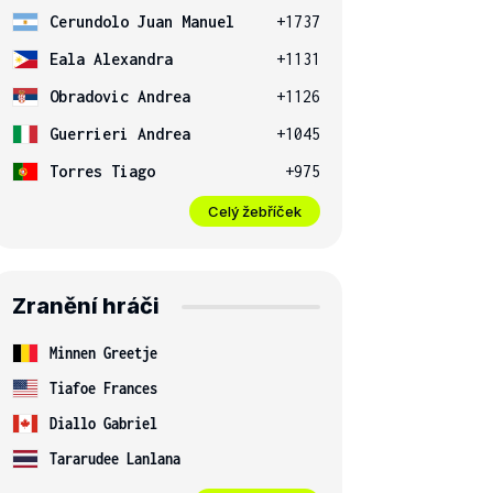
Cerundolo Juan Manuel
+1737
Eala Alexandra
+1131
Obradovic Andrea
+1126
Guerrieri Andrea
+1045
Torres Tiago
+975
Celý žebříček
Zranění hráči
Minnen Greetje
Tiafoe Frances
Diallo Gabriel
Tararudee Lanlana