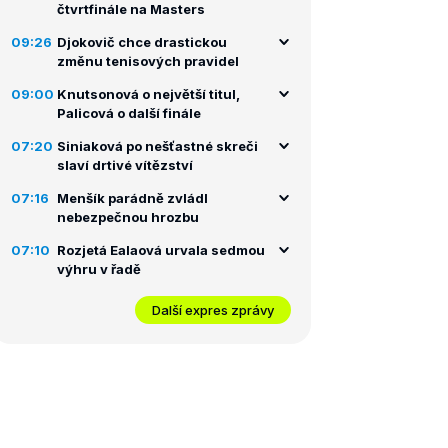
čtvrtfinále na Masters
09:26
Djokovič chce drastickou
změnu tenisových pravidel
09:00
Knutsonová o největší titul,
Palicová o další finále
07:20
Siniaková po nešťastné skreči
slaví drtivé vítězství
07:16
Menšík parádně zvládl
nebezpečnou hrozbu
07:10
Rozjetá Ealaová urvala sedmou
výhru v řadě
Další expres zprávy