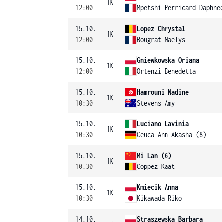
1K
12:00
Mpetshi Perricard Daphne
15.10.
Lopez Chrystal
1K
12:00
Bougrat Maelys
15.10.
Gniewkowska Oriana
1K
12:00
Ortenzi Benedetta
15.10.
Hamrouni Nadine
1K
10:30
Stevens Amy
15.10.
Luciano Lavinia
1K
10:30
Ceuca Ann Akasha (8)
15.10.
Mi Lan (6)
1K
10:30
Coppez Kaat
15.10.
Kmiecik Anna
1K
10:30
Kikawada Riko
14.10.
Straszewska Barbara