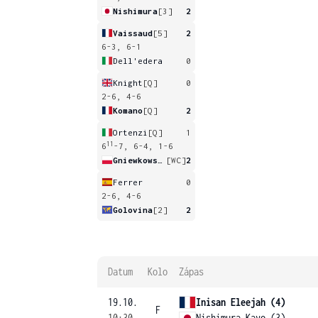
Nishimura
[3]
2
Vaissaud
[5]
2
6-3, 6-1
Dell'edera
0
Knight
[Q]
0
2-6, 4-6
Komano
[Q]
2
Ortenzi
[Q]
1
11
6
-7, 6-4, 1-6
Gniewkowska
[WC]
2
Ferrer
0
2-6, 4-6
Golovina
[2]
2
Datum
Kolo
Zápas
19.10.
Inisan Eleejah (4)
F
10:30
Nishimura Kayo (3)