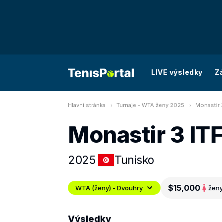
LIVE výsledky
Z
Hlavní stránka
Turnaje - WTA ženy 2025
Monastir 
Monastir 3 IT
2025
Tunisko
$15,000
WTA (ženy) - Dvouhry
žen
Výsledky