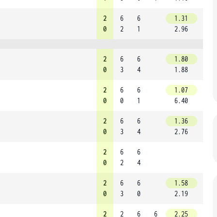
2
6
6
1.31
0
2
1
2.96
2
6
6
1.80
0
3
4
1.88
2
6
6
1.07
0
0
1
6.40
2
6
6
1.36
0
3
4
2.76
2
6
6
0
2
4
2
6
6
1.58
0
3
0
2.19
2
2
6
6
2.25