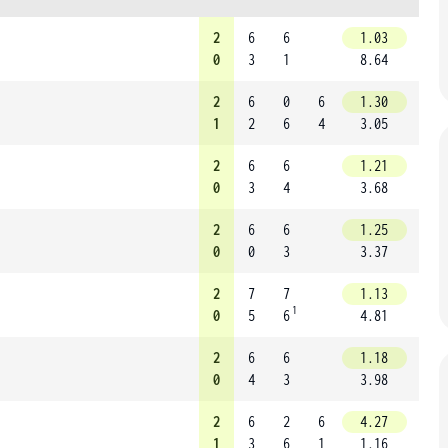
2
6
6
1.03
0
3
1
8.64
2
6
0
6
1.30
1
2
6
4
3.05
2
6
6
1.21
0
3
4
3.68
2
6
6
1.25
0
0
3
3.37
2
7
7
1.13
1
0
5
6
4.81
2
6
6
1.18
0
4
3
3.98
2
6
2
6
4.27
1
3
6
1
1.16