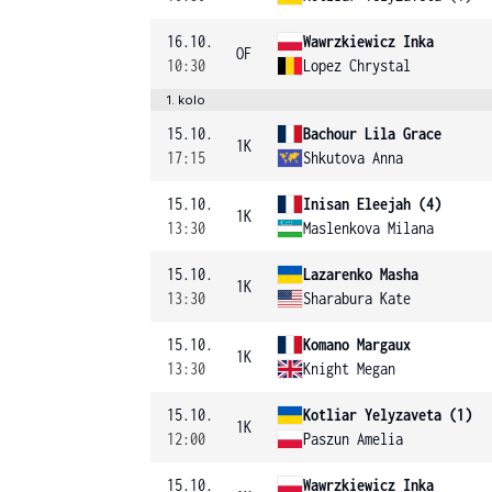
16.10.
Wawrzkiewicz Inka
OF
10:30
Lopez Chrystal
1. kolo
15.10.
Bachour Lila Grace
1K
17:15
Shkutova Anna
15.10.
Inisan Eleejah (4)
1K
13:30
Maslenkova Milana
15.10.
Lazarenko Masha
1K
13:30
Sharabura Kate
15.10.
Komano Margaux
1K
13:30
Knight Megan
15.10.
Kotliar Yelyzaveta (1)
1K
12:00
Paszun Amelia
15.10.
Wawrzkiewicz Inka