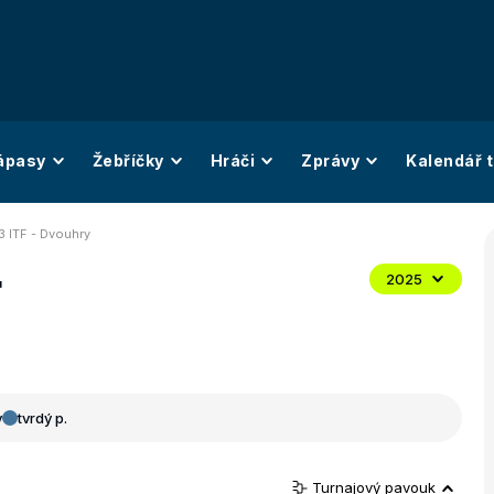
ápasy
Žebříčky
Hráči
Zprávy
Kalendář t
3 ITF - Dvouhry
F
2025
y
tvrdý p.
Turnajový pavouk