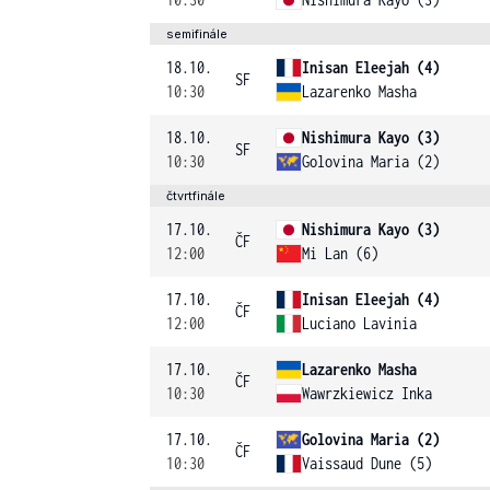
semifinále
18.10.
Inisan Eleejah (4)
SF
10:30
Lazarenko Masha
18.10.
Nishimura Kayo (3)
SF
10:30
Golovina Maria (2)
čtvrtfinále
17.10.
Nishimura Kayo (3)
ČF
12:00
Mi Lan (6)
17.10.
Inisan Eleejah (4)
ČF
12:00
Luciano Lavinia
17.10.
Lazarenko Masha
ČF
10:30
Wawrzkiewicz Inka
17.10.
Golovina Maria (2)
ČF
10:30
Vaissaud Dune (5)