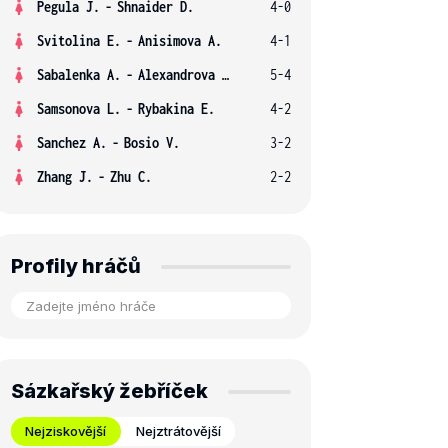
Pegula J.
-
Shnaider D.
4-0
Svitolina E.
-
Anisimova A.
4-1
Sabalenka A.
-
Alexandrova E.
5-4
Samsonova L.
-
Rybakina E.
4-2
Sanchez A.
-
Bosio V.
3-2
Zhang J.
-
Zhu C.
2-2
Profily hráčů
Sázkařský žebříček
Nejziskovější
Nejztrátovější