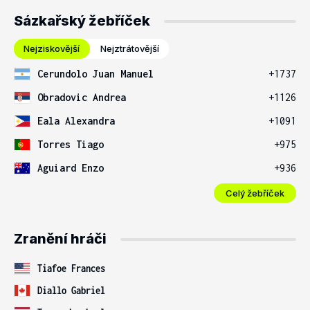
Sázkařský žebříček
Nejziskovější
Nejztrátovější
Cerundolo Juan Manuel
+1737
Obradovic Andrea
+1126
Eala Alexandra
+1091
Torres Tiago
+975
Aguiard Enzo
+936
Celý žebříček
Zranění hráči
Tiafoe Frances
Diallo Gabriel