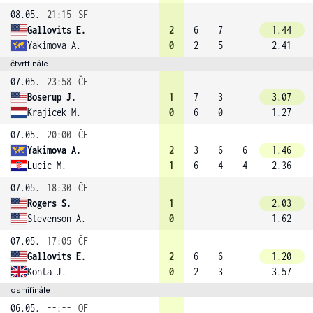
08.05.
21:15
SF
Gallovits E.
2
6
7
1.44
Yakimova A.
0
2
5
2.41
čtvrtfinále
07.05.
23:58
ČF
Boserup J.
1
7
3
3.07
Krajicek M.
0
6
0
1.27
07.05.
20:00
ČF
Yakimova A.
2
3
6
6
1.46
Lucic M.
1
6
4
4
2.36
07.05.
18:30
ČF
Rogers S.
1
2.03
Stevenson A.
0
1.62
07.05.
17:05
ČF
Gallovits E.
2
6
6
1.20
Konta J.
0
2
3
3.57
osmifinále
06.05.
--:--
OF