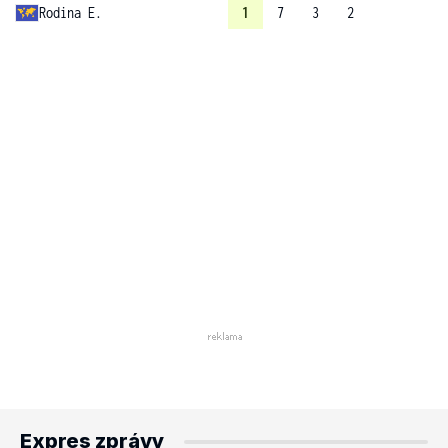
Rodina E.
1
7
3
2
Expres zprávy