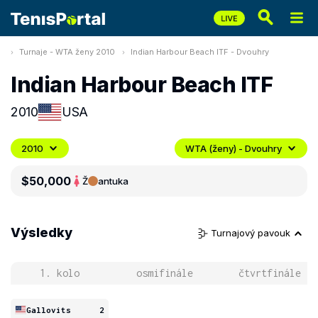
Turnaje - WTA ženy 2010
Indian Harbour Beach ITF - Dvouhry
Indian Harbour Beach ITF
2010
USA
2010
WTA (ženy) - Dvouhry
$50,000
Ž
antuka
Výsledky
Turnajový pavouk
1. kolo
osmifinále
čtvrtfinále
Gallovits
2