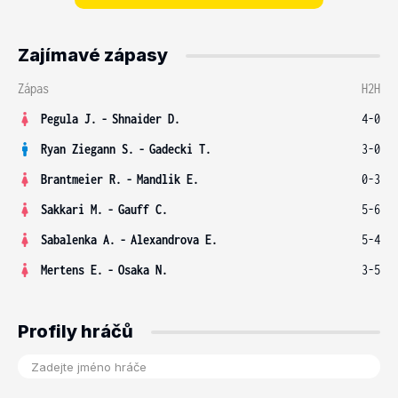
Zajímavé zápasy
Zápas
H2H
Pegula J.
-
Shnaider D.
4-0
Ryan Ziegann S.
-
Gadecki T.
3-0
Brantmeier R.
-
Mandlik E.
0-3
Sakkari M.
-
Gauff C.
5-6
Sabalenka A.
-
Alexandrova E.
5-4
Mertens E.
-
Osaka N.
3-5
Profily hráčů