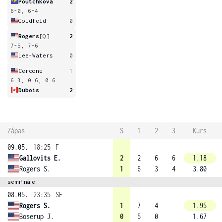
Poutchkova
2
6-0, 6-4
Goldfeld
0
Rogers
[Q]
2
7-5, 7-6
Lee-Waters
0
Cercone
1
6-3, 0-6, 0-6
Dubois
2
Zápas
S
1
2
3
Kurs
09.05.
18:25
F
Gallovits E.
2
2
6
6
1.18
Rogers S.
1
6
3
4
3.80
semifinále
08.05.
23:35
SF
Rogers S.
1
7
4
1.95
Boserup J.
0
5
0
1.67