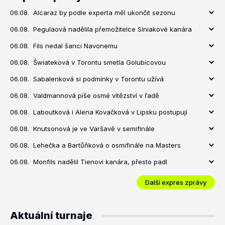
06.08.
Alcaraz by podle experta měl ukončit sezonu
06.08.
Pegulaová nadělila přemožitelce Siniakové kanára
06.08.
Fils nedal šanci Navonemu
06.08.
Šwiateková v Torontu smetla Golubicovou
06.08.
Sabalenková si podmínky v Torontu užívá
06.08.
Valdmannová píše osmé vítězství v řadě
06.08.
Laboutková i Alena Kovačková v Lipsku postupují
06.08.
Knutsonová je ve Varšavě v semifinále
06.08.
Lehečka a Bartůňková o osmifinále na Masters
06.08.
Monfils nadělil Tienovi kanára, přesto padl
Další expres zprávy
Aktuální turnaje