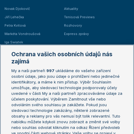
Novak Djokovič
Aktuality
Jiří Lehečka
Tenisová Previews
Petra Kvitová
Rozhovory
Markéta Vondroušová
Express zprávy
Iga Swiatek
Marie Bouzková
Ochrana vašich osobních údajů nás
Žebříčky
Kalendář turnajů
zajímá
My a naši partneři
997
ukládáme do vašeho zařízení
Žebříček ATP (muži)
Australian Open
osobní údaje, jako jsou údaje o prohlížení nebo jedinečné
Žebříček WTA (ženy)
French Open
identifikátory, a máme k nim přístup. Výběr Souhlasím
umožňuje, aby sledovací technologie podporovaly účely
Sázkařský žebříček
Wimbledon
uvedené v části My a naši partneři zpracováváme údaje za
US Open
účelem poskytování. Výběrem Zamítnout vše nebo
odvoláním svého souhlasu je zakážete. Pokud jsou
Turnaj mistrů
sledovací technologie zakázány, některé zobrazené
Turnaj mistryň
obsahy a reklamy pro vás nemusí být tolik relevantní. Tuto
Aktualní trendy
nabídku můžete kdykoli znovu zobrazit a změnit své volby
nebo souhlas odvolat kliknutím na odkaz Řízení předvoleb
ve spodní části webové stránky. Vaše volby se projeví v
Fotbalové přestupy