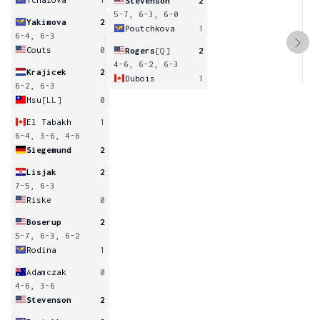
Stevenson
2
5-7, 6-3, 6-0
Yakimova
2
Poutchkova
1
6-4, 6-3
Couts
0
Rogers
[Q]
2
4-6, 6-2, 6-3
Krajicek
2
Dubois
1
6-2, 6-3
Hsu
[LL]
0
El Tabakh
1
6-4, 3-6, 4-6
Siegemund
2
Lisjak
2
7-5, 6-3
Riske
0
Boserup
2
5-7, 6-3, 6-2
Rodina
1
Adamczak
0
4-6, 3-6
Stevenson
2