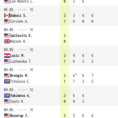
Lee-Waters L.
0
5
6
05.05.
--:--
1K
Dubois S.
2
3
6
6
Cercone A.
1
6
0
0
04.05.
--:--
1K
Gallovits E.
2
Watson H.
0
04.05.
--:--
1K
Lucic M.
2
4
6
6
Luzhanska T.
1
6
3
2
04.05.
--:--
1K
3
Brengle M.
2
6
6
7
Tchalova E.
1
7
3
5
04.05.
--:--
1K
Yakimova A.
2
6
6
Couts K.
0
4
3
04.05.
--:--
1K
Boserup J.
2
5
6
6