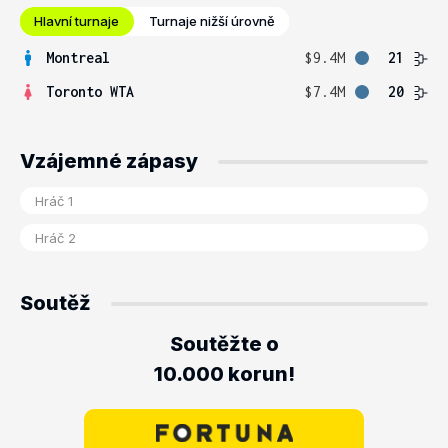
Hlavní turnaje
Turnaje nižší úrovně
Montreal
$9.4M
21
Toronto WTA
$7.4M
20
Vzájemné zápasy
Soutěž
Soutěžte o
10.000 korun!