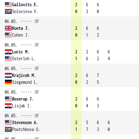
Gallovits E.
2
6
6
Solovieva V.
0
3
0
06.05.
--:--
OF
Konta J.
2
6
6
Cohen J.
0
1
2
06.05.
--:--
OF
Lucic M.
2
2
6
6
Osterloh L.
1
6
2
4
06.05.
--:--
OF
Krajicek M.
2
6
7
Siegemund L.
0
2
5
06.05.
--:--
OF
Boserup J.
2
6
6
Lisjak I.
0
4
3
06.05.
--:--
OF
Stevenson A.
2
5
6
6
Poutchkova O.
1
7
3
0