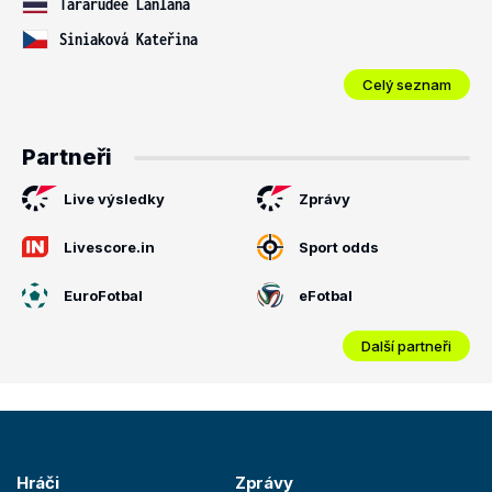
Tararudee Lanlana
Siniaková Kateřina
Celý seznam
Partneři
Live výsledky
Zprávy
Livescore.in
Sport odds
EuroFotbal
eFotbal
Další partneři
Hráči
Zprávy