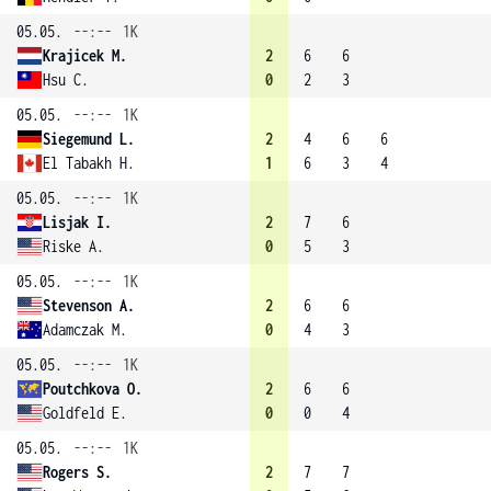
05.05.
--:--
1K
Krajicek M.
2
6
6
Hsu C.
0
2
3
05.05.
--:--
1K
Siegemund L.
2
4
6
6
El Tabakh H.
1
6
3
4
05.05.
--:--
1K
Lisjak I.
2
7
6
Riske A.
0
5
3
05.05.
--:--
1K
Stevenson A.
2
6
6
Adamczak M.
0
4
3
05.05.
--:--
1K
Poutchkova O.
2
6
6
Goldfeld E.
0
0
4
05.05.
--:--
1K
Rogers S.
2
7
7