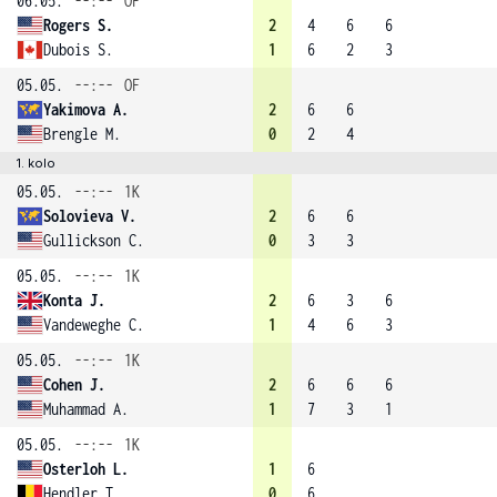
06.05.
--:--
OF
Rogers S.
2
4
6
6
Dubois S.
1
6
2
3
05.05.
--:--
OF
Yakimova A.
2
6
6
Brengle M.
0
2
4
1. kolo
05.05.
--:--
1K
Solovieva V.
2
6
6
Gullickson C.
0
3
3
05.05.
--:--
1K
Konta J.
2
6
3
6
Vandeweghe C.
1
4
6
3
05.05.
--:--
1K
Cohen J.
2
6
6
6
Muhammad A.
1
7
3
1
05.05.
--:--
1K
Osterloh L.
1
6
Hendler T.
0
6