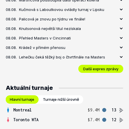
08.08.
Martincová podstoupila další operaci kolena
08.08.
Kučmová s Laboutkovou ovládly turnaj v Lipsku
08.08.
Palicová je znovu po týdnu ve finále!
08.08.
Knutsonová největší titul nezískala
08.08.
Přehled Masters v Cincinnati
08.08.
Krádež v přímém přenosu
08.08.
Lehečku čeká těžký boj o čtvrtfinále na Masters
Další expres zprávy
Aktuální turnaje
Hlavní turnaje
Turnaje nižší úrovně
Montreal
$9.4M
13
Toronto WTA
$7.4M
12