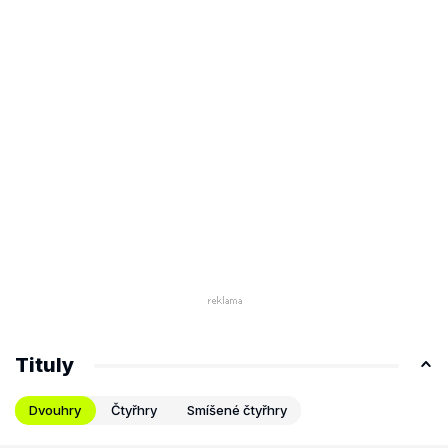
Tituly
Dvouhry
Čtyřhry
Smíšené čtyřhry