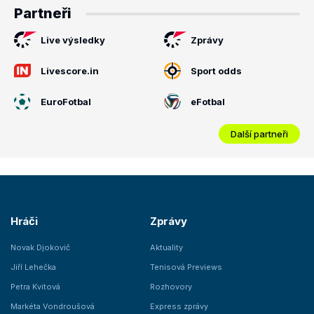
Partneři
Live výsledky
Zprávy
Livescore.in
Sport odds
EuroFotbal
eFotbal
Další partneři
Hráči
Zprávy
Novak Djokovič
Aktuality
Jiří Lehečka
Tenisová Previews
Petra Kvitová
Rozhovory
Markéta Vondroušová
Express zprávy