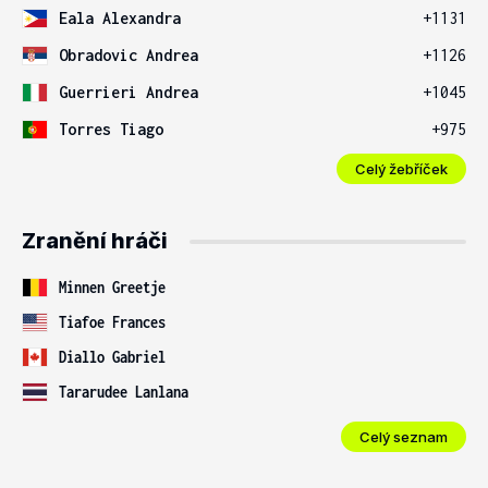
Eala Alexandra
+1131
Obradovic Andrea
+1126
Guerrieri Andrea
+1045
Torres Tiago
+975
Celý žebříček
Zranění hráči
Minnen Greetje
Tiafoe Frances
Diallo Gabriel
Tararudee Lanlana
Celý seznam