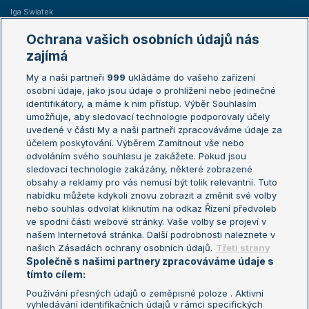
Iga Swiatek
Marie Bouzková
Ochrana vašich osobních údajů nás
Žebříčky
Kalendář turnajů
zajímá
My a naši partneři
999
ukládáme do vašeho zařízení
Žebříček ATP (muži)
Australian Open
osobní údaje, jako jsou údaje o prohlížení nebo jedinečné
Žebříček WTA (ženy)
French Open
identifikátory, a máme k nim přístup. Výběr Souhlasím
umožňuje, aby sledovací technologie podporovaly účely
Sázkařský žebříček
Wimbledon
uvedené v části My a naši partneři zpracováváme údaje za
US Open
účelem poskytování. Výběrem Zamítnout vše nebo
odvoláním svého souhlasu je zakážete. Pokud jsou
Turnaj mistrů
sledovací technologie zakázány, některé zobrazené
Turnaj mistryň
obsahy a reklamy pro vás nemusí být tolik relevantní. Tuto
Aktualní trendy
nabídku můžete kdykoli znovu zobrazit a změnit své volby
nebo souhlas odvolat kliknutím na odkaz Řízení předvoleb
ve spodní části webové stránky. Vaše volby se projeví v
Fotbalové přestupy
našem Internetová stránka. Další podrobnosti naleznete v
Livesport Daily
našich Zásadách ochrany osobních údajů.
Třetí strany
Společně s našimi partnery zpracováváme údaje s
LS Prague Open
tímto cílem:
Používání přesných údajů o zeměpisné poloze . Aktivní
vyhledávání identifikačních údajů v rámci specifických