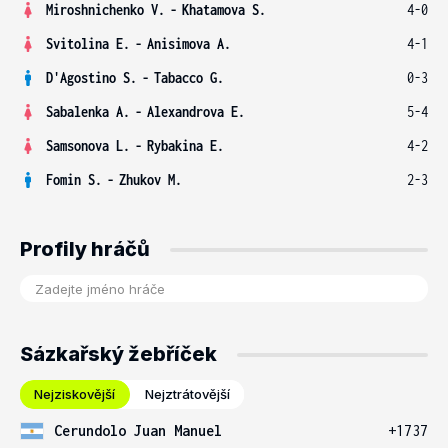
Miroshnichenko V.
-
Khatamova S.
4-0
Svitolina E.
-
Anisimova A.
4-1
D'Agostino S.
-
Tabacco G.
0-3
Sabalenka A.
-
Alexandrova E.
5-4
Samsonova L.
-
Rybakina E.
4-2
Fomin S.
-
Zhukov M.
2-3
Profily hráčů
Sázkařský žebříček
Nejziskovější
Nejztrátovější
Cerundolo Juan Manuel
+1737