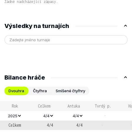
Žádné nadcházející zápasy.
Výsledky na turnajích
Bilance hráče
Dvouhra
Čtyřhra
Smíšené čtyřhry
Rok
Celkem
Antuka
Tvrdý p.
H
-
2025
4/4
4/4
Celkem
4/4
4/4
-