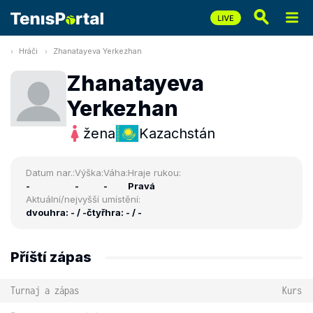
Hráči
Zhanatayeva Yerkezhan
Zhanatayeva
Yerkezhan
žena
Kazachstán
Datum nar.:
Výška:
Váha:
Hraje rukou:
-
-
-
Pravá
Aktuální/nejvyšší umístění:
dvouhra: - / -
čtyřhra: - / -
Příští zápas
Turnaj a zápas
Kurs