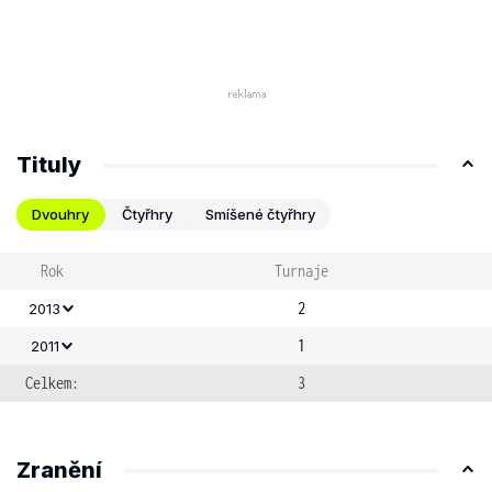
Tituly
Dvouhry
Čtyřhry
Smíšené čtyřhry
Rok
Turnaje
2
2013
1
2011
Celkem:
3
Zranění