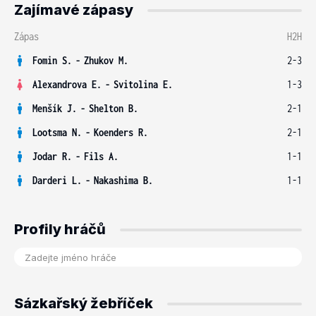
Zajímavé zápasy
Zápas
H2H
Fomin S.
-
Zhukov M.
2-3
Alexandrova E.
-
Svitolina E.
1-3
Menšík J.
-
Shelton B.
2-1
Lootsma N.
-
Koenders R.
2-1
Jodar R.
-
Fils A.
1-1
Darderi L.
-
Nakashima B.
1-1
Profily hráčů
Sázkařský žebříček