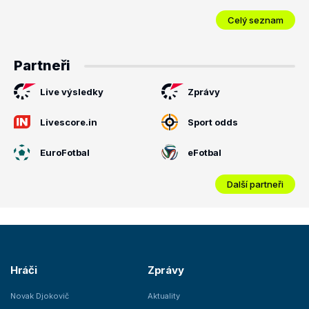
Celý seznam
Partneři
Live výsledky
Zprávy
Livescore.in
Sport odds
EuroFotbal
eFotbal
Další partneři
Hráči
Zprávy
Novak Djokovič
Aktuality