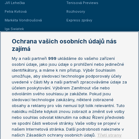
Jiří Lehečka
Tenisová Previews
Petra Kvitová
Rozhovory
Markéta Vondroušová
Express zprávy
Iga Swiatek
Marie Bouzková
Ochrana vašich osobních údajů nás
Žebříčky
Kalendář turnajů
zajímá
My a naši partneři
999
ukládáme do vašeho zařízení
Žebříček ATP (muži)
Australian Open
osobní údaje, jako jsou údaje o prohlížení nebo jedinečné
Žebříček WTA (ženy)
French Open
identifikátory, a máme k nim přístup. Výběr Souhlasím
umožňuje, aby sledovací technologie podporovaly účely
Sázkařský žebříček
Wimbledon
uvedené v části My a naši partneři zpracováváme údaje za
US Open
účelem poskytování. Výběrem Zamítnout vše nebo
odvoláním svého souhlasu je zakážete. Pokud jsou
Turnaj mistrů
sledovací technologie zakázány, některé zobrazené
Turnaj mistryň
obsahy a reklamy pro vás nemusí být tolik relevantní. Tuto
Aktualní trendy
nabídku můžete kdykoli znovu zobrazit a změnit své volby
nebo souhlas odvolat kliknutím na odkaz Řízení předvoleb
ve spodní části webové stránky. Vaše volby se projeví v
Fotbalové přestupy
našem Internetová stránka. Další podrobnosti naleznete v
Livesport Daily
našich Zásadách ochrany osobních údajů.
Třetí strany