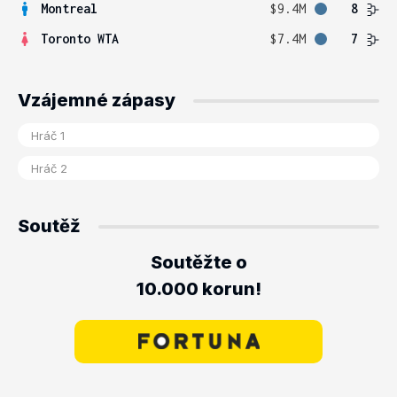
Montreal
$9.4M
8
Toronto WTA
$7.4M
7
Vzájemné zápasy
Soutěž
Soutěžte o
10.000 korun!