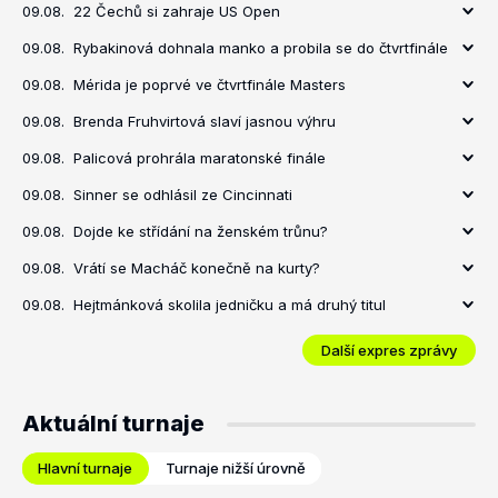
09.08.
22 Čechů si zahraje US Open
09.08.
Rybakinová dohnala manko a probila se do čtvrtfinále
09.08.
Mérida je poprvé ve čtvrtfinále Masters
09.08.
Brenda Fruhvirtová slaví jasnou výhru
09.08.
Palicová prohrála maratonské finále
09.08.
Sinner se odhlásil ze Cincinnati
09.08.
Dojde ke střídání na ženském trůnu?
09.08.
Vrátí se Macháč konečně na kurty?
09.08.
Hejtmánková skolila jedničku a má druhý titul
Další expres zprávy
Aktuální turnaje
Hlavní turnaje
Turnaje nižší úrovně