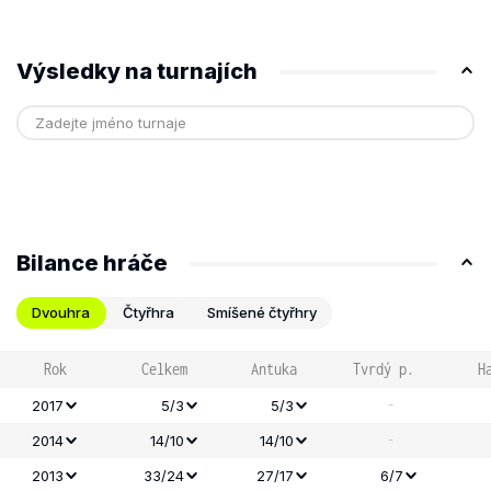
Výsledky na turnajích
Bilance hráče
Dvouhra
Čtyřhra
Smíšené čtyřhry
Rok
Celkem
Antuka
Tvrdý p.
H
-
2017
5/3
5/3
-
2014
14/10
14/10
2013
33/24
27/17
6/7