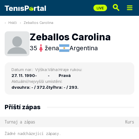
Hráči
Zeballos Carolina
Zeballos Carolina
35
žena
Argentina
Datum nar.:
Výška:
Váha:
Hraje rukou:
27. 11. 1990
-
-
Pravá
Aktuální/nejvyšší umístění:
dvouhra: - / 372.
čtyřhra: - / 293.
Příští zápas
Turnaj a zápas
Kurs
Žádné nadcházející zápasy.