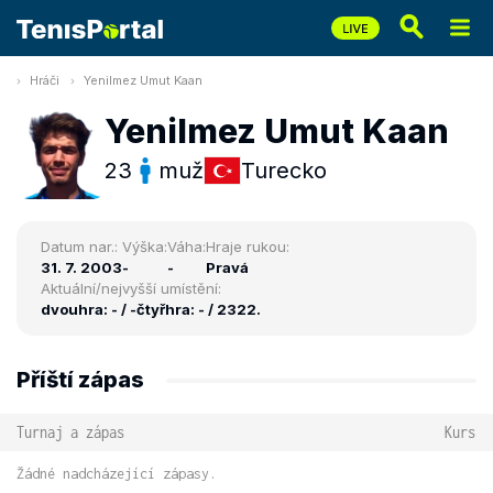
Hráči
Yenilmez Umut Kaan
Yenilmez Umut Kaan
23
muž
Turecko
Datum nar.:
Výška:
Váha:
Hraje rukou:
31. 7. 2003
-
-
Pravá
Aktuální/nejvyšší umístění:
dvouhra: - / -
čtyřhra: - / 2322.
Příští zápas
Turnaj a zápas
Kurs
Žádné nadcházející zápasy.