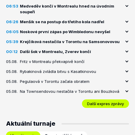
06:53
Medveděv končí v Montrealu hned na úvodním
soupeři
06:26
Menšík se na postup do třetího kola nadřel
06:05
Noskové první zápas po Wimbledonu nevyšel
05:39
Krejčíková nestačila v Torontu na Samsonovovou
00:12
Další šok v Montrealu, Zverev končí
05.08.
Fritz v Montrealu překvapivě končí
05.08.
Rybakinová zvládla bitvu s Kasatkinovou
05.08.
Pegulaová v Torontu začala obratem
05.08.
Na Townsendovou nestačila v Torontu ani Bouzková
Další expres zprávy
Aktuální turnaje