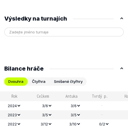
Výsledky na turnajích
Bilance hráče
Dvouhra
Čtyřhra
Smíšené čtyřhry
Rok
Celkem
Antuka
Tvrdý p.
H
-
2024
3/6
3/6
-
2023
3/5
3/5
2022
3/12
3/10
0/2