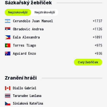
Sázkařský žebříček
Nejziskovější
Nejztrátovější
Cerundolo Juan Manuel
+1737
Obradovic Andrea
+1126
Eala Alexandra
+1091
Torres Tiago
+975
Aguiard Enzo
+936
Celý žebříček
Zranění hráči
Diallo Gabriel
Tararudee Lanlana
Siniaková Kateřina