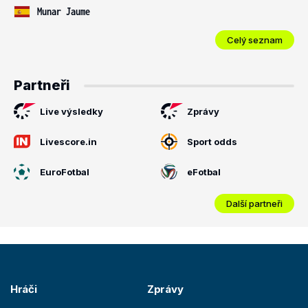
Munar Jaume
Celý seznam
Partneři
Live výsledky
Zprávy
Livescore.in
Sport odds
EuroFotbal
eFotbal
Další partneři
Hráči
Zprávy