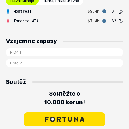
Hlavní turnaje
Turnaje nižší úrovně
Montreal
$9.4M
31
Toronto WTA
$7.4M
32
Vzájemné zápasy
Soutěž
Soutěžte o
10.000 korun!