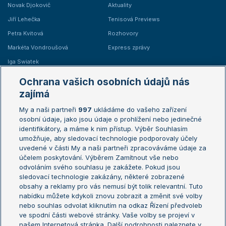
Novak Djokovič
Aktuality
Jiří Lehečka
Tenisová Previews
Petra Kvitová
Rozhovory
Markéta Vondroušová
Express zprávy
Iga Swiatek
Marie Bouzková
Ochrana vašich osobních údajů nás
Žebříčky
Kalendář turnajů
zajímá
My a naši partneři
997
ukládáme do vašeho zařízení
Žebříček ATP (muži)
Australian Open
osobní údaje, jako jsou údaje o prohlížení nebo jedinečné
Žebříček WTA (ženy)
French Open
identifikátory, a máme k nim přístup. Výběr Souhlasím
umožňuje, aby sledovací technologie podporovaly účely
Sázkařský žebříček
Wimbledon
uvedené v části My a naši partneři zpracováváme údaje za
US Open
účelem poskytování. Výběrem Zamítnout vše nebo
odvoláním svého souhlasu je zakážete. Pokud jsou
Turnaj mistrů
sledovací technologie zakázány, některé zobrazené
Turnaj mistryň
obsahy a reklamy pro vás nemusí být tolik relevantní. Tuto
Aktualní trendy
nabídku můžete kdykoli znovu zobrazit a změnit své volby
nebo souhlas odvolat kliknutím na odkaz Řízení předvoleb
ve spodní části webové stránky. Vaše volby se projeví v
Fotbalové přestupy
našem Internetová stránka. Další podrobnosti naleznete v