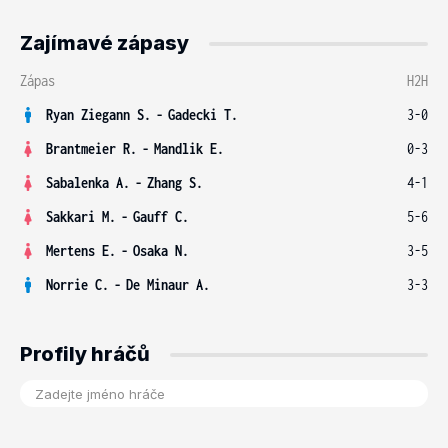
Zajímavé zápasy
Zápas
H2H
Ryan Ziegann S.
-
Gadecki T.
3-0
Brantmeier R.
-
Mandlik E.
0-3
Sabalenka A.
-
Zhang S.
4-1
Sakkari M.
-
Gauff C.
5-6
Mertens E.
-
Osaka N.
3-5
Norrie C.
-
De Minaur A.
3-3
Profily hráčů