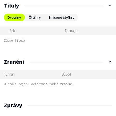
Tituly
Dvouhry
Čtyřhry
Smíšené čtyřhry
Rok
Turnaje
Žádné tituly
Zranění
Turnaj
Důvod
U hráče nejsou evidována žádná zranění.
Zprávy