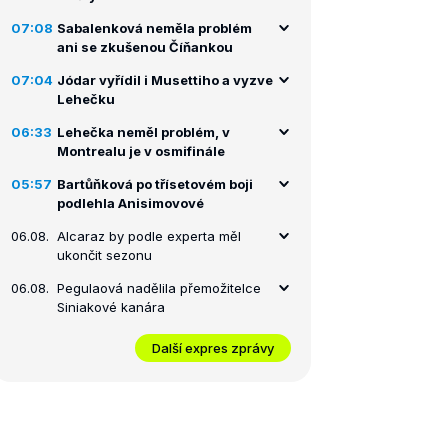
07:08
Sabalenková neměla problém
ani se zkušenou Číňankou
07:04
Jódar vyřídil i Musettiho a vyzve
Lehečku
06:33
Lehečka neměl problém, v
Montrealu je v osmifinále
05:57
Bartůňková po třísetovém boji
podlehla Anisimovové
06.08.
Alcaraz by podle experta měl
ukončit sezonu
06.08.
Pegulaová nadělila přemožitelce
Siniakové kanára
Další expres zprávy