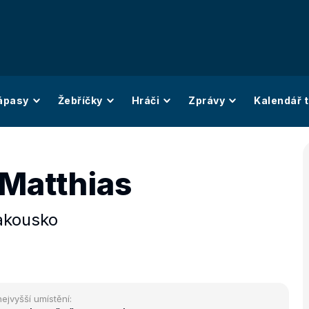
ápasy
Žebříčky
Hráči
Zprávy
Kalendář t
 Matthias
akousko
nejvyšší umístění: