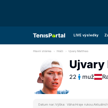
LIVE výsledky
Z
Hlavní stránka
Hráči
Ujvary Matthias
Ujvary
22
muž
R
Datum nar.:
Výška:
Váha:
Hraje rukou:
Aktuální/