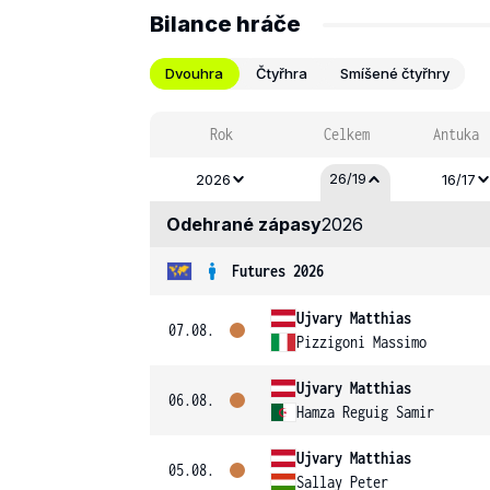
Bilance hráče
Dvouhra
Čtyřhra
Smíšené čtyřhry
Rok
Celkem
Antuka
26/19
2026
16/17
Odehrané zápasy
2026
Futures 2026
Ujvary Matthias
07.08.
Pizzigoni Massimo
Ujvary Matthias
06.08.
Hamza Reguig Samir
Ujvary Matthias
05.08.
Sallay Peter