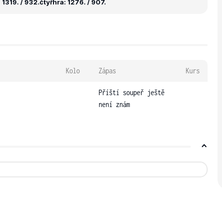
1319. / 932.
čtyřhra: 1276. / 907.
Kolo
Zápas
Kurs
Příští soupeř ještě
není znám