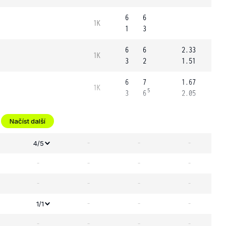
6
6
1K
1
3
6
6
2.33
1K
3
2
1.51
6
7
1.67
1K
5
3
6
2.05
Načíst další
-
-
-
4/5
-
-
-
-
-
-
-
-
-
-
-
1/1
-
-
-
-