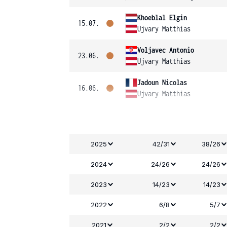
Khoeblal Elgin
15.07.
Ujvary Matthias
Voljavec Antonio
23.06.
Ujvary Matthias
Jadoun Nicolas
16.06.
Ujvary Matthias
2025
42/31
38/26
2024
24/26
24/26
2023
14/23
14/23
2022
6/8
5/7
2021
2/2
2/2