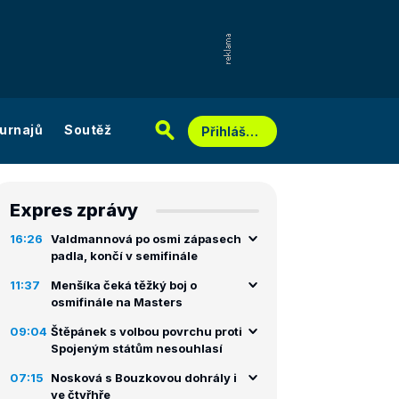
urnajů
Soutěž
Přihlášení
Expres zprávy
16:26
Valdmannová po osmi zápasech
padla, končí v semifinále
11:37
Menšíka čeká těžký boj o
osmifinále na Masters
09:04
Štěpánek s volbou povrchu proti
Spojeným státům nesouhlasí
07:15
Nosková s Bouzkovou dohrály i
ve čtyřhře