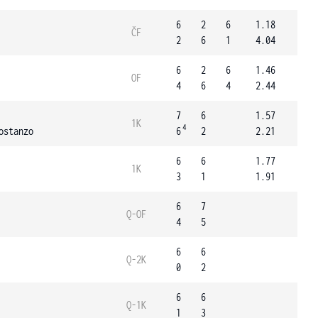
6
2
6
1.18
ČF
2
6
1
4.04
6
2
6
1.46
OF
4
6
4
2.44
7
6
1.57
1K
4
ostanzo
6
2
2.21
6
6
1.77
1K
3
1
1.91
6
7
Q-OF
4
5
6
6
Q-2K
0
2
6
6
Q-1K
1
3