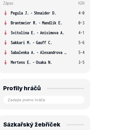
Zápas
H2H
Pegula J.
-
Shnaider D.
4-0
Brantmeier R.
-
Mandlik E.
0-3
Svitolina E.
-
Anisimova A.
4-1
Sakkari M.
-
Gauff C.
5-6
Sabalenka A.
-
Alexandrova E.
5-4
Mertens E.
-
Osaka N.
3-5
Profily hráčů
Sázkařský žebříček