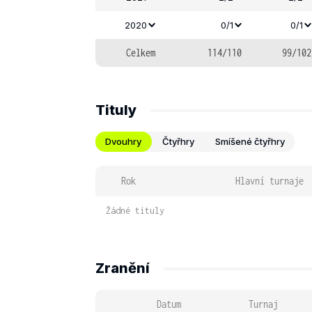
2020
0/1
0/1
Celkem
114/110
99/102
Tituly
Dvouhry
Čtyřhry
Smíšené čtyřhry
Rok
Hlavní turnaje
Žádné tituly
Zranění
Datum
Turnaj