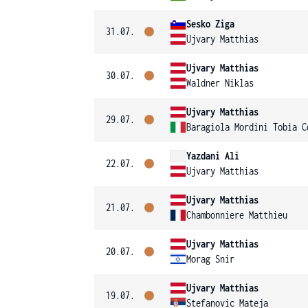
Sesko Ziga
31.07.
Ujvary Matthias
Ujvary Matthias
30.07.
Waldner Niklas
Ujvary Matthias
29.07.
Baragiola Mordini Tobia C
Yazdani Ali
22.07.
Ujvary Matthias
Ujvary Matthias
21.07.
Chambonniere Matthieu
Ujvary Matthias
20.07.
Morag Snir
Ujvary Matthias
19.07.
Stefanovic Mateja