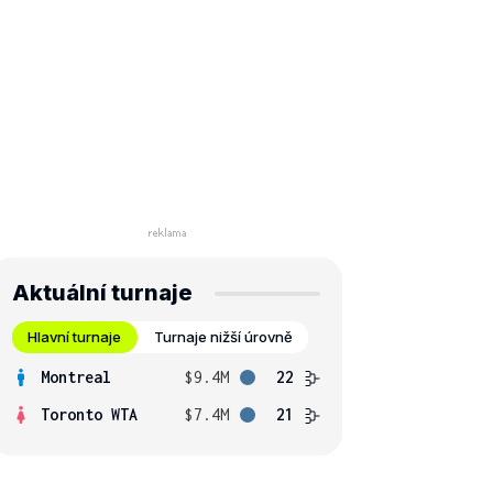
Aktuální turnaje
Hlavní turnaje
Turnaje nižší úrovně
Montreal
$9.4M
22
Toronto WTA
$7.4M
21