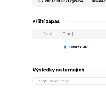
5. 7. 2004
180 cm
71 kg
Pravá
dvouhra: 
Příští zápas
Datum
Turnaj
Futures 2026
Výsledky na turnajích