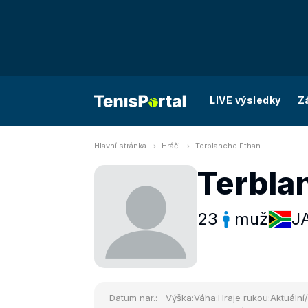
LIVE výsledky
Z
Hlavní stránka
Hráči
Terblanche Ethan
Terbla
23
muž
J
Datum nar.:
Výška:
Váha:
Hraje rukou:
Aktuální/