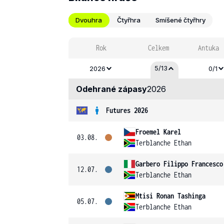
Dvouhra
Čtyřhra
Smíšené čtyřhry
Rok
Celkem
Antuka
5/13
2026
0/1
Odehrané zápasy
2026
Futures 2026
Froemel Karel
03.08.
Terblanche Ethan
Garbero Filippo Francesco
12.07.
Terblanche Ethan
Mtisi Ronan Tashinga
05.07.
Terblanche Ethan