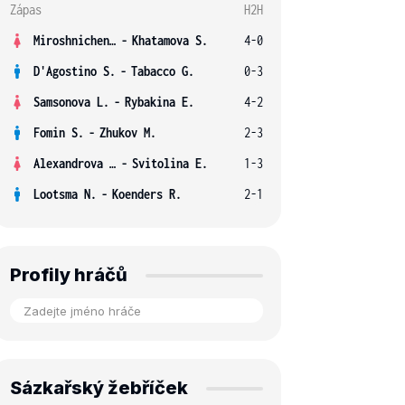
Zápas
H2H
Miroshnichenko V.
-
Khatamova S.
4-0
D'Agostino S.
-
Tabacco G.
0-3
Samsonova L.
-
Rybakina E.
4-2
Fomin S.
-
Zhukov M.
2-3
Alexandrova E.
-
Svitolina E.
1-3
Lootsma N.
-
Koenders R.
2-1
Profily hráčů
Sázkařský žebříček