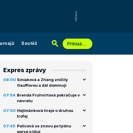
urnajů
Soutěž
Přihlášení
Expres zprávy
08:00
Siniaková a Zhang zničily
Gauffovou a dál dominují
07:54
Brenda Fruhvirtová pokračuje v
návratu
07:50
Hejtmánková hraje o druhou
trofej
07:45
Palicová se znovu po týdnu
porve o titul