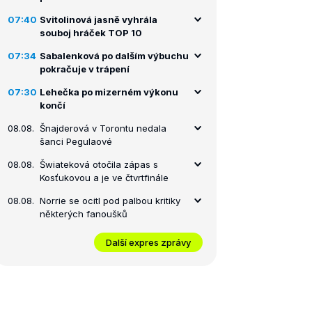
07:40
Svitolinová jasně vyhrála
souboj hráček TOP 10
07:34
Sabalenková po dalším výbuchu
pokračuje v trápení
07:30
Lehečka po mizerném výkonu
končí
08.08.
Šnajderová v Torontu nedala
šanci Pegulaové
08.08.
Šwiateková otočila zápas s
Kosťukovou a je ve čtvrtfinále
08.08.
Norrie se ocitl pod palbou kritiky
některých fanoušků
Další expres zprávy