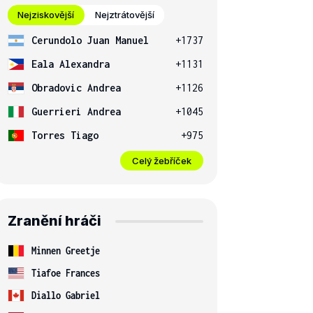
Nejziskovější
Nejztrátovější
Cerundolo Juan Manuel
+1737
Eala Alexandra
+1131
Obradovic Andrea
+1126
Guerrieri Andrea
+1045
Torres Tiago
+975
Celý žebříček
Zranění hráči
Minnen Greetje
Tiafoe Frances
Diallo Gabriel