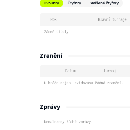
Dvouhry
Čtyřhry
Smíšené čtyřhry
Rok
Hlavní turnaje
Žádné tituly
Zranění
Datum
Turnaj
U hráče nejsou evidována žádná zranění.
Zprávy
Nenalezeny žádné zprávy.