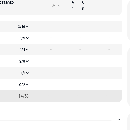
ostanzo
6
6
Q-1K
1
0
-
-
-
3/16
-
-
-
1/9
-
-
-
1/4
-
-
-
3/9
-
-
-
1/1
-
-
-
0/2
14/53
-
-
-