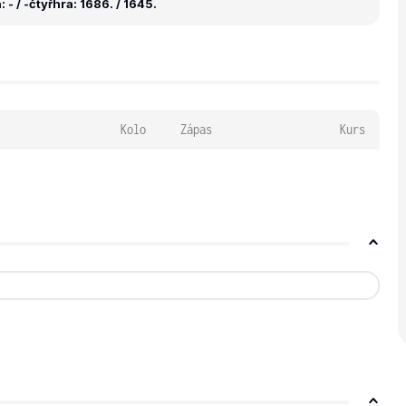
 - / -
čtyřhra: 1686. / 1645.
Kolo
Zápas
Kurs