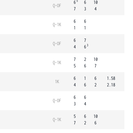
5
6
6
10
Q-OF
7
3
4
6
6
Q-1K
1
1
6
7
Q-OF
3
4
6
7
2
10
Q-1K
5
6
7
6
1
6
1.58
1K
4
6
2
2.18
6
6
Q-OF
3
4
5
6
10
Q-1K
7
2
6