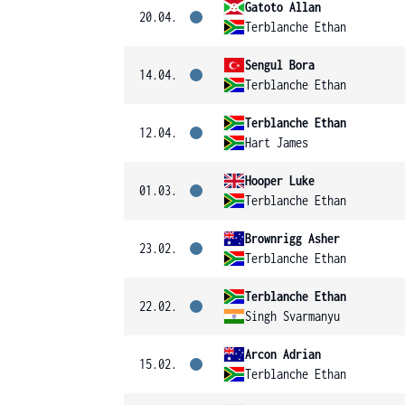
Gatoto Allan
20.04.
Terblanche Ethan
Sengul Bora
14.04.
Terblanche Ethan
Terblanche Ethan
12.04.
Hart James
Hooper Luke
01.03.
Terblanche Ethan
Brownrigg Asher
23.02.
Terblanche Ethan
Terblanche Ethan
22.02.
Singh Svarmanyu
Arcon Adrian
15.02.
Terblanche Ethan