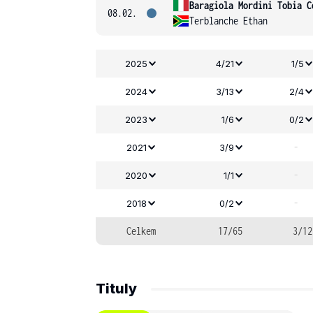
Baragiola Mordini Tobia C
08.02.
Terblanche Ethan
2025
4/21
1/5
2024
3/13
2/4
2023
1/6
0/2
-
2021
3/9
-
2020
1/1
-
2018
0/2
Celkem
17/65
3/12
Tituly