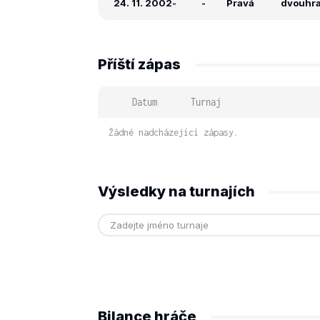
24. 11. 2002
-
-
Pravá
dvouhra:
Příští zápas
Datum
Turnaj
Žádné nadcházející zápasy.
Výsledky na turnajích
Bilance hráče