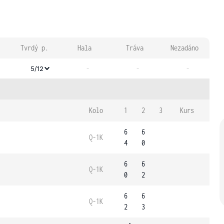
Tvrdý p.
Hala
Tráva
Nezadáno
-
-
-
5/12
Kolo
1
2
3
Kurs
6
6
Q-1K
4
0
6
6
Q-1K
0
2
6
6
Q-1K
2
3