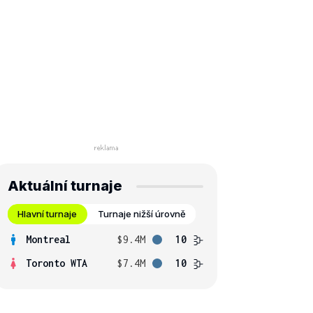
Aktuální turnaje
Hlavní turnaje
Turnaje nižší úrovně
Montreal
$9.4M
10
Toronto WTA
$7.4M
10