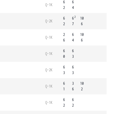
6
6
Q-1K
2
4
2
6
6
10
Q-2K
2
7
6
2
6
10
Q-1K
6
4
6
6
6
Q-1K
0
3
6
6
Q-2K
3
3
6
3
10
Q-1K
1
6
2
6
6
Q-1K
2
2