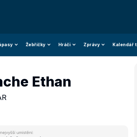
ápasy
Žebříčky
Hráči
Zprávy
Kalendář t
nche Ethan
AR
nejvyšší umístění: