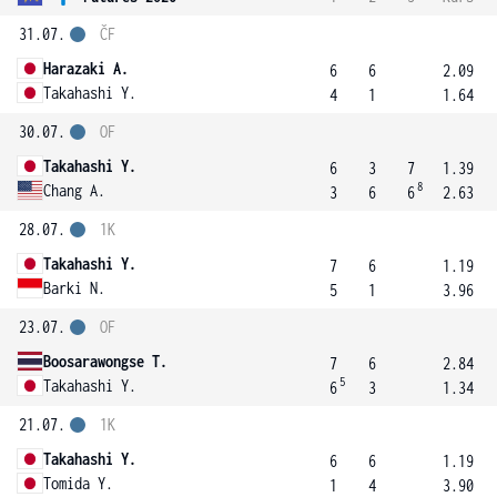
31.07.
ČF
Harazaki A.
6
6
2.09
Takahashi Y.
4
1
1.64
30.07.
OF
Takahashi Y.
6
3
7
1.39
8
Chang A.
3
6
6
2.63
28.07.
1K
Takahashi Y.
7
6
1.19
Barki N.
5
1
3.96
23.07.
OF
Boosarawongse T.
7
6
2.84
5
Takahashi Y.
6
3
1.34
21.07.
1K
Takahashi Y.
6
6
1.19
Tomida Y.
1
4
3.90