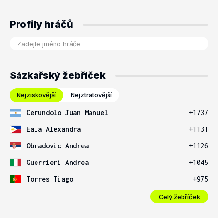
Profily hráčů
Sázkařský žebříček
Nejziskovější
Nejztrátovější
Cerundolo Juan Manuel
+1737
Eala Alexandra
+1131
Obradovic Andrea
+1126
Guerrieri Andrea
+1045
Torres Tiago
+975
Celý žebříček