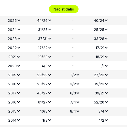
Načíst další
-
2025
44/26
40/24
-
2024
31/28
25/25
-
2023
37/31
33/28
-
2022
17/22
17/21
-
2021
19/23
18/21
-
2020
4/3
1/1
2019
29/29
1/2
27/23
2018
23/27
3/2
19/23
2017
45/27
6/3
39/21
2016
61/27
7/4
52/20
2015
16/8
8/4
8/4
-
2014
1/3
1/2