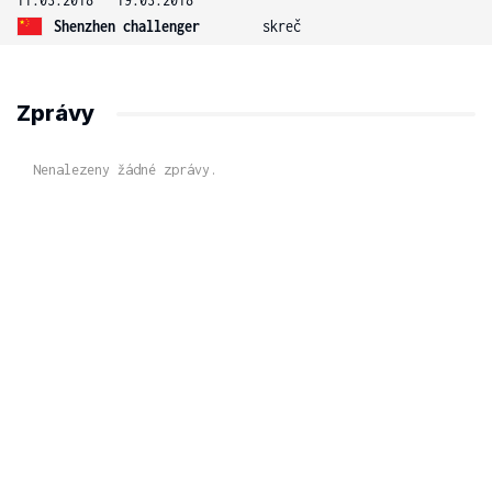
Shenzhen challenger
skreč
Zprávy
Nenalezeny žádné zprávy.