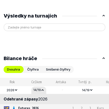
Výsledky na turnajích
Bilance hráče
Dvouhra
Čtyřhra
Smíšené čtyřhry
Rok
Celkem
Antuka
Tvrdý p.
H
-
14/19
2026
14/19
Odehrané zápasy
2026
Futures 2026
1
2
3
Kurs