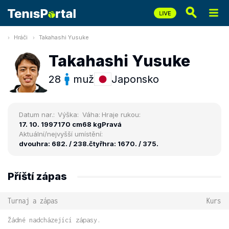
Hráči
Takahashi Yusuke
Takahashi Yusuke
28
muž
Japonsko
Datum nar.:
Výška:
Váha:
Hraje rukou:
17. 10. 1997
170 cm
68 kg
Pravá
Aktuální/nejvyšší umístění:
dvouhra: 682. / 238.
čtyřhra: 1670. / 375.
Příští zápas
Turnaj a zápas
Kurs
Žádné nadcházející zápasy.