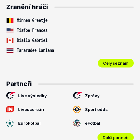
Zranění hráči
Minnen Greetje
Tiafoe Frances
Diallo Gabriel
Tararudee Lanlana
Celý seznam
Partneři
Live výsledky
Zprávy
Livescore.in
Sport odds
EuroFotbal
eFotbal
Další partneři