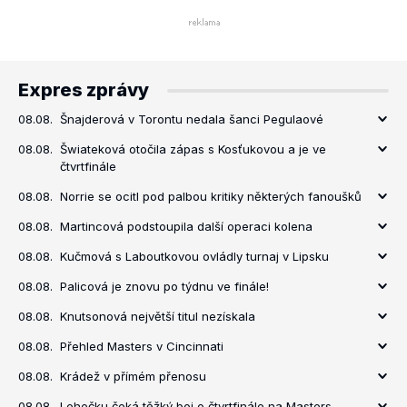
Expres zprávy
08.08.
Šnajderová v Torontu nedala šanci Pegulaové
08.08.
Šwiateková otočila zápas s Kosťukovou a je ve
čtvrtfinále
08.08.
Norrie se ocitl pod palbou kritiky některých fanoušků
08.08.
Martincová podstoupila další operaci kolena
08.08.
Kučmová s Laboutkovou ovládly turnaj v Lipsku
08.08.
Palicová je znovu po týdnu ve finále!
08.08.
Knutsonová největší titul nezískala
08.08.
Přehled Masters v Cincinnati
08.08.
Krádež v přímém přenosu
08.08.
Lehečku čeká těžký boj o čtvrtfinále na Masters