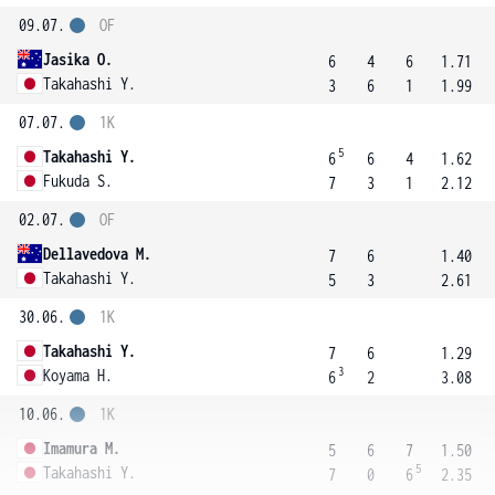
09.07.
OF
Jasika O.
6
4
6
1.71
Takahashi Y.
3
6
1
1.99
07.07.
1K
5
Takahashi Y.
6
6
4
1.62
Fukuda S.
7
3
1
2.12
02.07.
OF
Dellavedova M.
7
6
1.40
Takahashi Y.
5
3
2.61
30.06.
1K
Takahashi Y.
7
6
1.29
3
Koyama H.
6
2
3.08
10.06.
1K
Imamura M.
5
6
7
1.50
5
Takahashi Y.
7
0
6
2.35