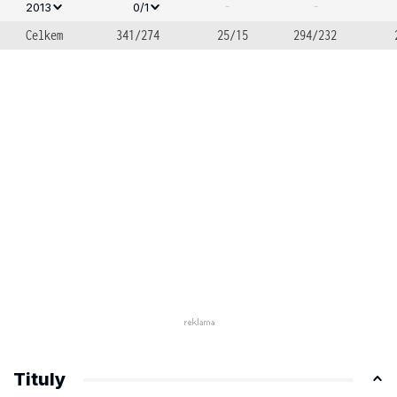
-
-
2013
0/1
Celkem
341/274
25/15
294/232
Tituly