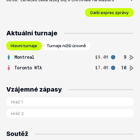
Další expres zprávy
Aktuální turnaje
Hlavní turnaje
Turnaje nižší úrovně
Montreal
$9.4M
9
Toronto WTA
$7.4M
10
Vzájemné zápasy
Soutěž