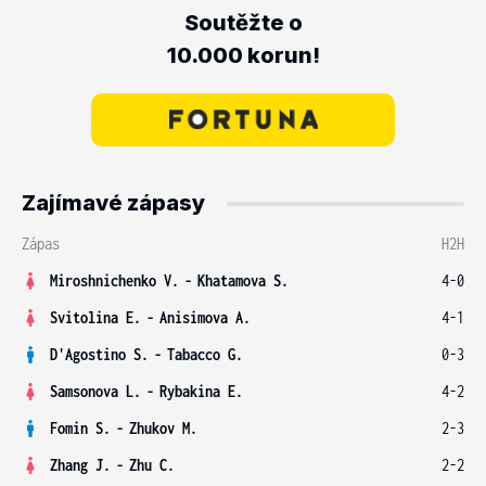
Soutěžte o
10.000 korun!
Zajímavé zápasy
Zápas
H2H
Miroshnichenko V.
-
Khatamova S.
4-0
Svitolina E.
-
Anisimova A.
4-1
D'Agostino S.
-
Tabacco G.
0-3
Samsonova L.
-
Rybakina E.
4-2
Fomin S.
-
Zhukov M.
2-3
Zhang J.
-
Zhu C.
2-2