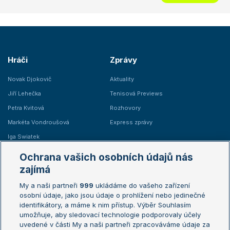
Hráči
Zprávy
Novak Djokovič
Aktuality
Jiří Lehečka
Tenisová Previews
Petra Kvitová
Rozhovory
Markéta Vondroušová
Express zprávy
Iga Swiatek
Marie Bouzková
Ochrana vašich osobních údajů nás
Žebříčky
Kalendář turnajů
zajímá
My a naši partneři
999
ukládáme do vašeho zařízení
Žebříček ATP (muži)
Australian Open
osobní údaje, jako jsou údaje o prohlížení nebo jedinečné
Žebříček WTA (ženy)
French Open
identifikátory, a máme k nim přístup. Výběr Souhlasím
umožňuje, aby sledovací technologie podporovaly účely
Sázkařský žebříček
Wimbledon
uvedené v části My a naši partneři zpracováváme údaje za
US Open