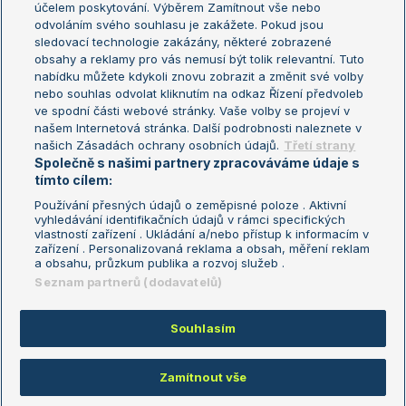
účelem poskytování. Výběrem Zamítnout vše nebo
odvoláním svého souhlasu je zakážete. Pokud jsou
Turnaj mistrů
sledovací technologie zakázány, některé zobrazené
Turnaj mistryň
obsahy a reklamy pro vás nemusí být tolik relevantní. Tuto
Aktualní trendy
nabídku můžete kdykoli znovu zobrazit a změnit své volby
nebo souhlas odvolat kliknutím na odkaz Řízení předvoleb
ve spodní části webové stránky. Vaše volby se projeví v
Fotbalové přestupy
našem Internetová stránka. Další podrobnosti naleznete v
Livesport Daily
našich Zásadách ochrany osobních údajů.
Třetí strany
Společně s našimi partnery zpracováváme údaje s
LS Prague Open
tímto cílem:
Používání přesných údajů o zeměpisné poloze . Aktivní
vyhledávání identifikačních údajů v rámci specifických
vlastností zařízení . Ukládání a/nebo přístup k informacím v
Podmínky užití
Nastavení soukromí
zařízení . Personalizovaná reklama a obsah, měření reklam
GDPR a žurnalistika
Reklama
a obsahu, průzkum publika a rozvoj služeb .
Informace o zpracování osobních
Kontakt
Seznam partnerů (dodavatelů)
údajů
Tiráž
Souhlasím
Copyright © 2008-2026 TenisPortal.cz. Využíváme zpravodajství ČTK.
Zamítnout vše