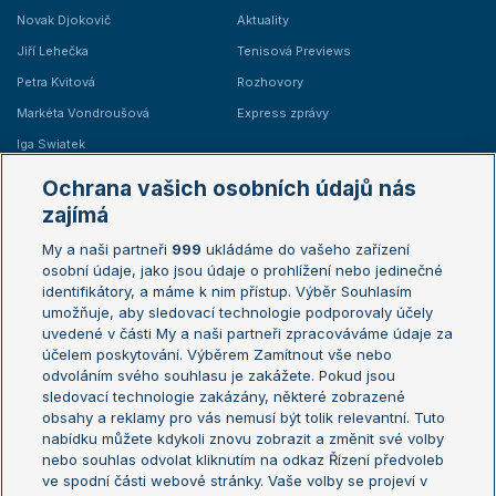
Novak Djokovič
Aktuality
Jiří Lehečka
Tenisová Previews
Petra Kvitová
Rozhovory
Markéta Vondroušová
Express zprávy
Iga Swiatek
Marie Bouzková
Ochrana vašich osobních údajů nás
Žebříčky
Kalendář turnajů
zajímá
My a naši partneři
999
ukládáme do vašeho zařízení
Žebříček ATP (muži)
Australian Open
osobní údaje, jako jsou údaje o prohlížení nebo jedinečné
Žebříček WTA (ženy)
French Open
identifikátory, a máme k nim přístup. Výběr Souhlasím
umožňuje, aby sledovací technologie podporovaly účely
Sázkařský žebříček
Wimbledon
uvedené v části My a naši partneři zpracováváme údaje za
US Open
účelem poskytování. Výběrem Zamítnout vše nebo
odvoláním svého souhlasu je zakážete. Pokud jsou
Turnaj mistrů
sledovací technologie zakázány, některé zobrazené
Turnaj mistryň
obsahy a reklamy pro vás nemusí být tolik relevantní. Tuto
Aktualní trendy
nabídku můžete kdykoli znovu zobrazit a změnit své volby
nebo souhlas odvolat kliknutím na odkaz Řízení předvoleb
ve spodní části webové stránky. Vaše volby se projeví v
Fotbalové přestupy