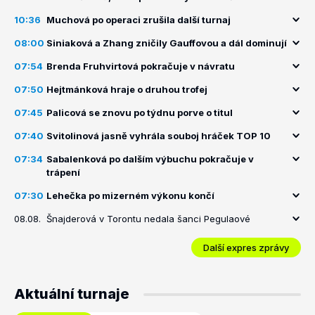
10:36
Muchová po operaci zrušila další turnaj
08:00
Siniaková a Zhang zničily Gauffovou a dál dominují
07:54
Brenda Fruhvirtová pokračuje v návratu
07:50
Hejtmánková hraje o druhou trofej
07:45
Palicová se znovu po týdnu porve o titul
07:40
Svitolinová jasně vyhrála souboj hráček TOP 10
07:34
Sabalenková po dalším výbuchu pokračuje v
trápení
07:30
Lehečka po mizerném výkonu končí
08.08.
Šnajderová v Torontu nedala šanci Pegulaové
Další expres zprávy
Aktuální turnaje