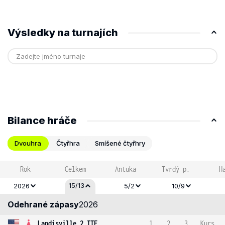
Výsledky na turnajích
Bilance hráče
Dvouhra
Čtyřhra
Smíšené čtyřhry
Rok
Celkem
Antuka
Tvrdý p.
H
15/13
2026
5/2
10/9
Odehrané zápasy
2026
Landisville 2 ITF
1
2
3
Kurs