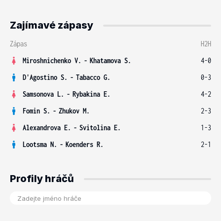
Zajímavé zápasy
Zápas
H2H
Miroshnichenko V.
-
Khatamova S.
4-0
D'Agostino S.
-
Tabacco G.
0-3
Samsonova L.
-
Rybakina E.
4-2
Fomin S.
-
Zhukov M.
2-3
Alexandrova E.
-
Svitolina E.
1-3
Lootsma N.
-
Koenders R.
2-1
Profily hráčů