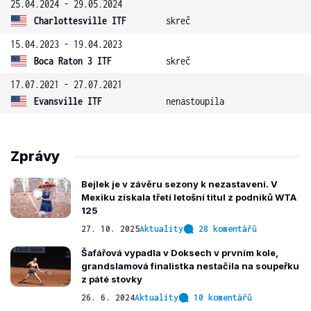
25.04.2024 - 29.05.2024
Charlottesville ITF
skreč
15.04.2023 - 19.04.2023
Boca Raton 3 ITF
skreč
17.07.2021 - 27.07.2021
Evansville ITF
nenastoupila
Zprávy
Bejlek je v závěru sezony k nezastavení. V
Mexiku získala třetí letošní titul z podniků WTA
125
27. 10. 2025
Aktuality
28 komentářů
Šafářová vypadla v Doksech v prvním kole,
grandslamová finalistka nestačila na soupeřku
z páté stovky
26. 6. 2024
Aktuality
10 komentářů