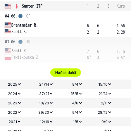
Sumter ITF
1
2
3
Kurs
04.06.
OF
Brantmeier R.
6
6
1.56
Scott K.
2
2
2.28
03.06.
1K
Scott K.
7
6
1.15
2
Pawlikowska Z.
6
4
4.57
Načíst další
2025
24/14
9/4
15/10
2024
37/21
15/5
21/14
2023
10/23
4/8
2/11
2022
39/20
9/4
28/12
2021
12/16
1/5
9/9
-
2020
3/1
3/1