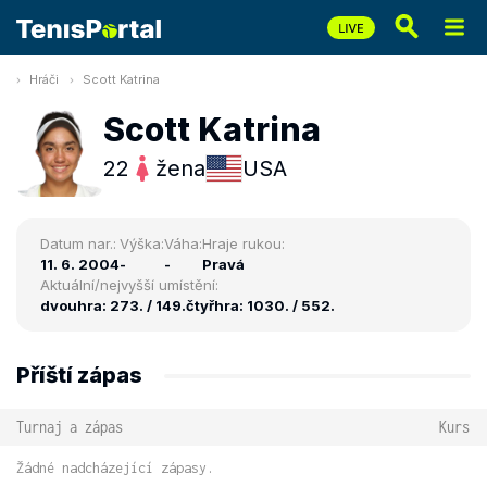
Hráči
Scott Katrina
Scott Katrina
22
žena
USA
Datum nar.:
Výška:
Váha:
Hraje rukou:
11. 6. 2004
-
-
Pravá
Aktuální/nejvyšší umístění:
dvouhra: 273. / 149.
čtyřhra: 1030. / 552.
Příští zápas
Turnaj a zápas
Kurs
Žádné nadcházející zápasy.