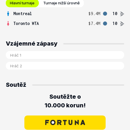
Hlavní turnaje
Turnaje nižší úrovně
Montreal
$9.4M
10
Toronto WTA
$7.4M
10
Vzájemné zápasy
Soutěž
Soutěžte o
10.000 korun!