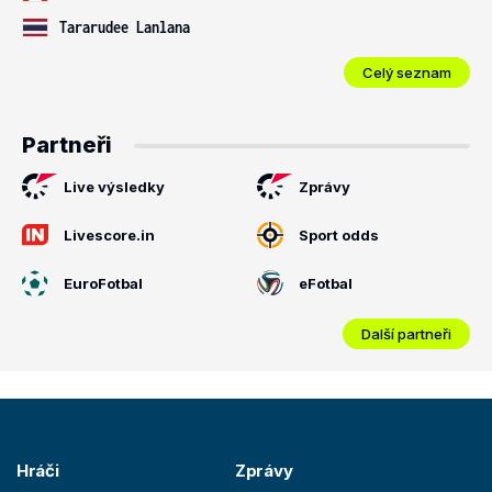
Tararudee Lanlana
Celý seznam
Partneři
Live výsledky
Zprávy
Livescore.in
Sport odds
EuroFotbal
eFotbal
Další partneři
Hráči
Zprávy