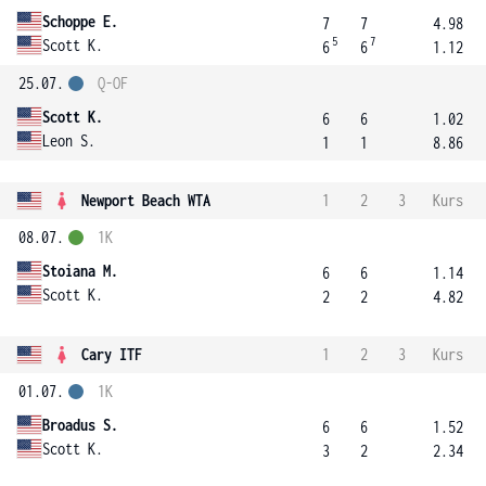
Schoppe E.
7
7
4.98
5
7
Scott K.
6
6
1.12
25.07.
Q-OF
Scott K.
6
6
1.02
Leon S.
1
1
8.86
Newport Beach WTA
1
2
3
Kurs
08.07.
1K
Stoiana M.
6
6
1.14
Scott K.
2
2
4.82
Cary ITF
1
2
3
Kurs
01.07.
1K
Broadus S.
6
6
1.52
Scott K.
3
2
2.34