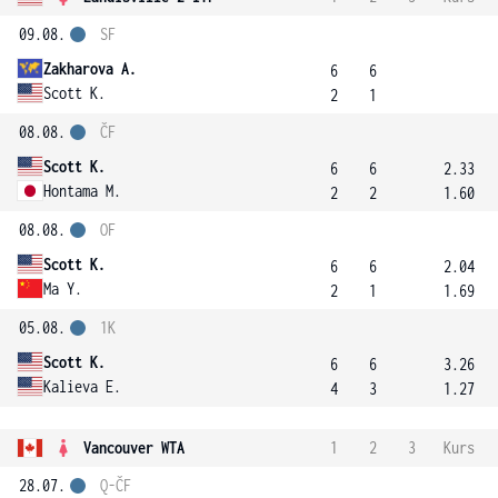
09.08.
SF
Zakharova A.
6
6
Scott K.
2
1
08.08.
ČF
Scott K.
6
6
2.33
Hontama M.
2
2
1.60
08.08.
OF
Scott K.
6
6
2.04
Ma Y.
2
1
1.69
05.08.
1K
Scott K.
6
6
3.26
Kalieva E.
4
3
1.27
Vancouver WTA
1
2
3
Kurs
28.07.
Q-ČF