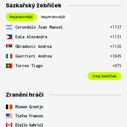
Sázkařský žebříček
Nejziskovější
Nejztrátovější
Cerundolo Juan Manuel
+1737
Eala Alexandra
+1131
Obradovic Andrea
+1126
Guerrieri Andrea
+1045
Torres Tiago
+975
Celý žebříček
Zranění hráči
Minnen Greetje
Tiafoe Frances
Diallo Gabriel