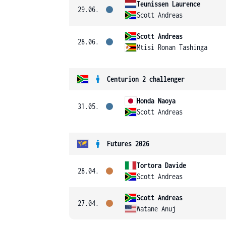
Teunissen Laurence
29.06.
Scott Andreas
Scott Andreas
28.06.
Mtisi Ronan Tashinga
Centurion 2 challenger
Honda Naoya
31.05.
Scott Andreas
Futures 2026
Tortora Davide
28.04.
Scott Andreas
Scott Andreas
27.04.
Watane Anuj