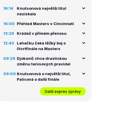
16:14
Knutsonová největší titul
nezískala
16:00
Přehled Masters v Cincinnati
13:29
Krádež v přímém přenosu
12:45
Lehečku čeká těžký boj o
čtvrtfinále na Masters
09:26
Djokovič chce drastickou
změnu tenisových pravidel
09:00
Knutsonová o největší titul,
Palicová o další finále
Další expres zprávy