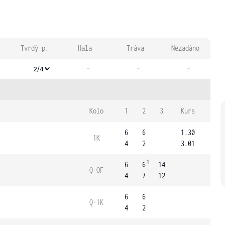
Tvrdý p.
Hala
Tráva
Nezadáno
-
-
-
2/4
Kolo
1
2
3
Kurs
6
6
1.30
1K
4
2
3.01
1
6
6
14
Q-OF
4
7
12
6
6
Q-1K
4
2