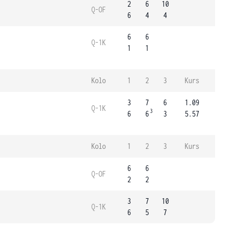
2
6
10
Q-OF
6
4
4
6
6
Q-1K
1
1
Kolo
1
2
3
Kurs
3
7
6
1.09
Q-1K
3
6
6
3
5.57
Kolo
1
2
3
Kurs
6
6
Q-OF
2
2
3
7
10
Q-1K
6
5
7