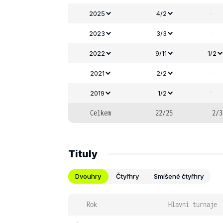
-
2025
4/2
-
2023
3/3
2022
9/11
1/2
-
2021
2/2
-
2019
1/2
Celkem
22/25
2/3
Tituly
Dvouhry
Čtyřhry
Smíšené čtyřhry
Rok
Hlavní turnaje