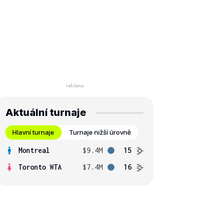
Aktuální turnaje
Hlavní turnaje
Turnaje nižší úrovně
Montreal
$9.4M
15
Toronto WTA
$7.4M
16