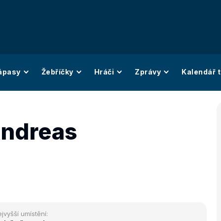
ápasy
Žebříčky
Hráči
Zprávy
Kalendář t
Andreas
jvyšší umístění: