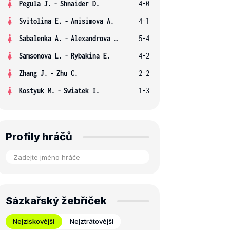
Pegula J.
-
Shnaider D.
4-0
Svitolina E.
-
Anisimova A.
4-1
Sabalenka A.
-
Alexandrova E.
5-4
Samsonova L.
-
Rybakina E.
4-2
Zhang J.
-
Zhu C.
2-2
Kostyuk M.
-
Swiatek I.
1-3
Profily hráčů
Sázkařský žebříček
Nejziskovější
Nejztrátovější