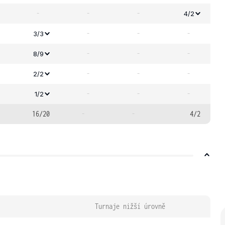
-
-
-
4/2
-
-
-
3/3
-
-
-
8/9
-
-
-
2/2
-
-
-
1/2
16/20
-
-
4/2
Turnaje nižší úrovně