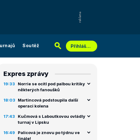
urnajů
Soutěž
Přihlášení
Expres zprávy
19:33
Norrie se ocitl pod palbou kritiky
některých fanoušků
18:03
Martincová podstoupila další
operaci kolena
17:43
Kučmová s Laboutkovou ovládly
turnaj v Lipsku
16:49
Palicová je znovu po týdnu ve
finále!