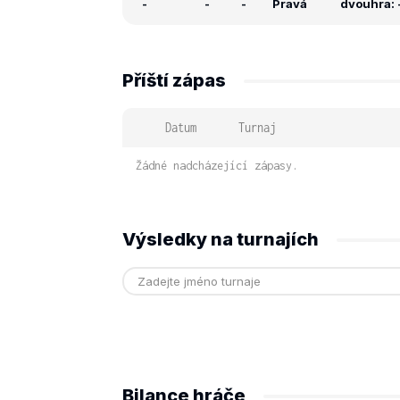
-
-
-
Pravá
dvouhra: -
Příští zápas
Datum
Turnaj
Žádné nadcházející zápasy.
Výsledky na turnajích
Bilance hráče