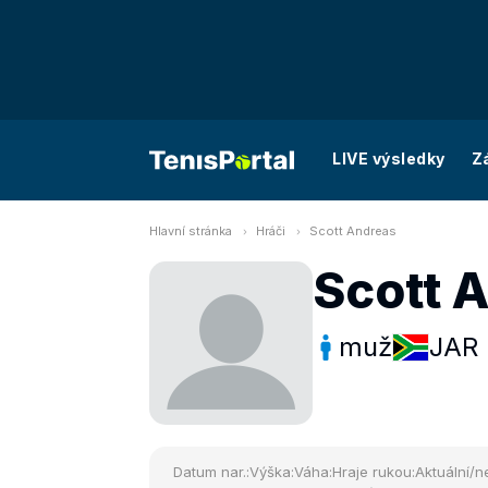
LIVE výsledky
Z
Hlavní stránka
Hráči
Scott Andreas
Scott 
muž
JAR
Datum nar.:
Výška:
Váha:
Hraje rukou:
Aktuální/ne