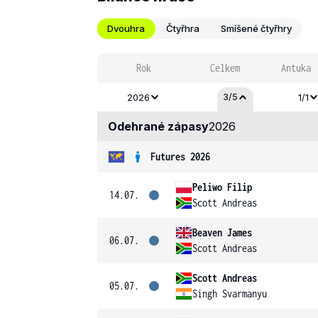
Dvouhra
Čtyřhra
Smíšené čtyřhry
Rok
Celkem
Antuka
3/5
2026
1/1
Odehrané zápasy
2026
Futures 2026
Peliwo Filip
14.07.
Scott Andreas
Beaven James
06.07.
Scott Andreas
Scott Andreas
05.07.
Singh Svarmanyu