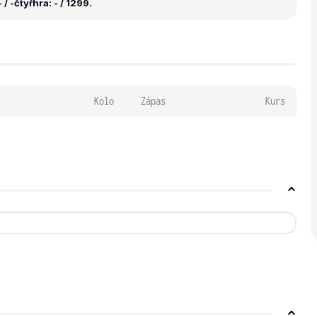
 / -
čtyřhra: - / 1299.
Kolo
Zápas
Kurs