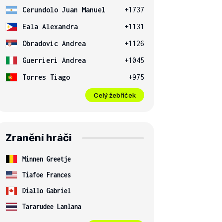
Cerundolo Juan Manuel
+1737
Eala Alexandra
+1131
Obradovic Andrea
+1126
Guerrieri Andrea
+1045
Torres Tiago
+975
Celý žebříček
Zranění hráči
Minnen Greetje
Tiafoe Frances
Diallo Gabriel
Tararudee Lanlana