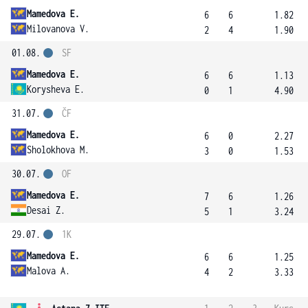
Mamedova E.
6
6
1.82
Milovanova V.
2
4
1.90
01.08.
SF
Mamedova E.
6
6
1.13
Korysheva E.
0
1
4.90
31.07.
ČF
Mamedova E.
6
0
2.27
Sholokhova M.
3
0
1.53
30.07.
OF
Mamedova E.
7
6
1.26
Desai Z.
5
1
3.24
29.07.
1K
Mamedova E.
6
6
1.25
Malova A.
4
2
3.33