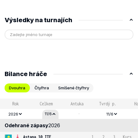
Výsledky na turnajích
Bilance hráče
Dvouhra
Čtyřhra
Smíšené čtyřhry
Rok
Celkem
Antuka
Tvrdý p.
H
-
11/6
2026
11/6
Odehrané zápasy
2026
Astana 10 ITF
1
2
3
Kurs