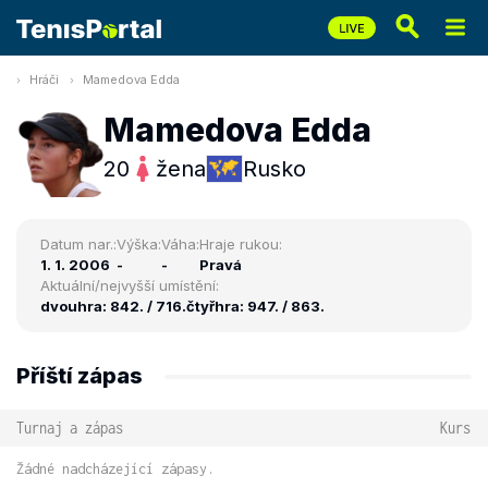
Hráči
Mamedova Edda
Mamedova Edda
20
žena
Rusko
Datum nar.:
Výška:
Váha:
Hraje rukou:
1. 1. 2006
-
-
Pravá
Aktuální/nejvyšší umístění:
dvouhra: 842. / 716.
čtyřhra: 947. / 863.
Příští zápas
Turnaj a zápas
Kurs
Žádné nadcházející zápasy.