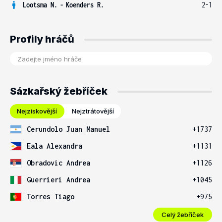
Lootsma N.
-
Koenders R.
2-1
Profily hráčů
Sázkařský žebříček
Nejziskovější
Nejztrátovější
Cerundolo Juan Manuel
+1737
Eala Alexandra
+1131
Obradovic Andrea
+1126
Guerrieri Andrea
+1045
Torres Tiago
+975
Celý žebříček