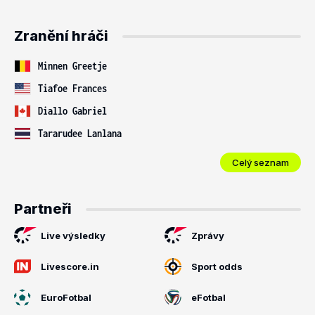
Zranění hráči
Minnen Greetje
Tiafoe Frances
Diallo Gabriel
Tararudee Lanlana
Celý seznam
Partneři
Live výsledky
Zprávy
Livescore.in
Sport odds
EuroFotbal
eFotbal