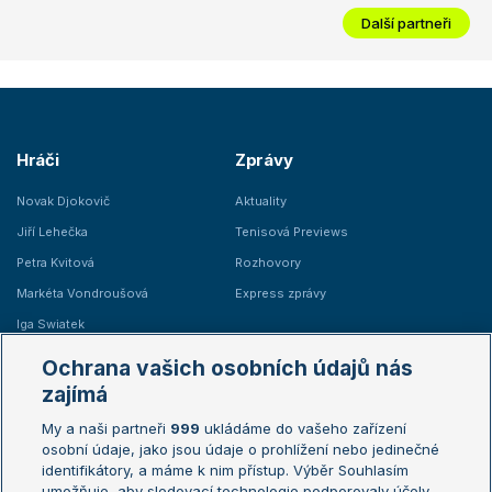
Další partneři
Hráči
Zprávy
Novak Djokovič
Aktuality
Jiří Lehečka
Tenisová Previews
Petra Kvitová
Rozhovory
Markéta Vondroušová
Express zprávy
Iga Swiatek
Marie Bouzková
Ochrana vašich osobních údajů nás
Žebříčky
Kalendář turnajů
zajímá
My a naši partneři
999
ukládáme do vašeho zařízení
Žebříček ATP (muži)
Australian Open
osobní údaje, jako jsou údaje o prohlížení nebo jedinečné
Žebříček WTA (ženy)
French Open
identifikátory, a máme k nim přístup. Výběr Souhlasím
umožňuje, aby sledovací technologie podporovaly účely
Sázkařský žebříček
Wimbledon