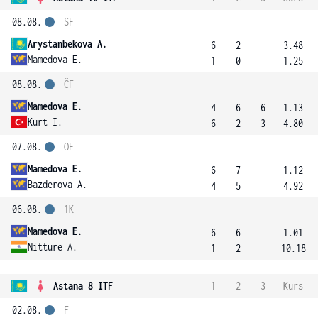
08.08.
SF
Arystanbekova A.
6
2
3.48
Mamedova E.
1
0
1.25
08.08.
ČF
Mamedova E.
4
6
6
1.13
Kurt I.
6
2
3
4.80
07.08.
OF
Mamedova E.
6
7
1.12
Bazderova A.
4
5
4.92
06.08.
1K
Mamedova E.
6
6
1.01
Nitture A.
1
2
10.18
Astana 8 ITF
1
2
3
Kurs
02.08.
F