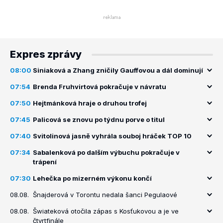
Expres zprávy
08:00
Siniaková a Zhang zničily Gauffovou a dál dominují
07:54
Brenda Fruhvirtová pokračuje v návratu
07:50
Hejtmánková hraje o druhou trofej
07:45
Palicová se znovu po týdnu porve o titul
07:40
Svitolinová jasně vyhrála souboj hráček TOP 10
07:34
Sabalenková po dalším výbuchu pokračuje v
trápení
07:30
Lehečka po mizerném výkonu končí
08.08.
Šnajderová v Torontu nedala šanci Pegulaové
08.08.
Šwiateková otočila zápas s Kosťukovou a je ve
čtvrtfinále