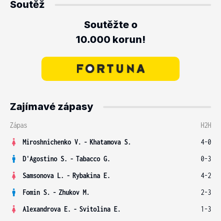
Soutěž
Soutěžte o
10.000 korun!
Zajímavé zápasy
Zápas
H2H
Miroshnichenko V.
-
Khatamova S.
4-0
D'Agostino S.
-
Tabacco G.
0-3
Samsonova L.
-
Rybakina E.
4-2
Fomin S.
-
Zhukov M.
2-3
Alexandrova E.
-
Svitolina E.
1-3