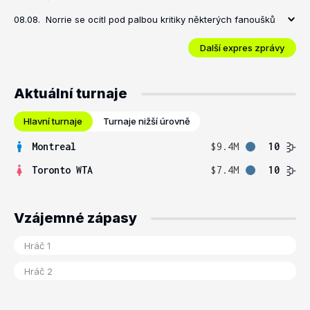
08.08.
Norrie se ocitl pod palbou kritiky některých fanoušků
Další expres zprávy
Aktuální turnaje
Hlavní turnaje
Turnaje nižší úrovně
Montreal
$9.4M
10
Toronto WTA
$7.4M
10
Vzájemné zápasy