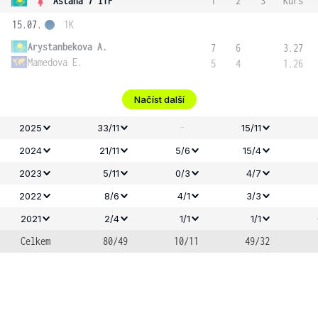
Astana 7 ITF
1
2
3
Kurs
15.07.
1K
Arystanbekova A.
7
6
3.27
Mamedova E.
5
4
1.26
Načíst další
-
2025
33/11
15/11
2024
21/11
5/6
15/4
2023
5/11
0/3
4/7
2022
8/6
4/1
3/3
2021
2/4
1/1
1/1
Celkem
80/49
10/11
49/32