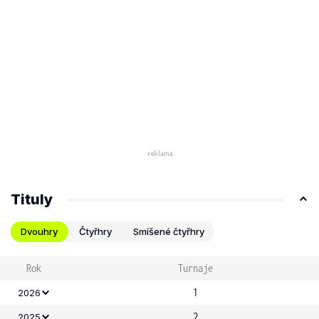
Tituly
Dvouhry
Čtyřhry
Smíšené čtyřhry
Rok
Turnaje
1
2026
2
2025