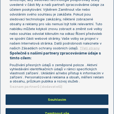
uvedené v části My a naši partneři zpracováváme údaje za
US Open
účelem poskytování. Výběrem Zamítnout vše nebo
odvoláním svého souhlasu je zakážete. Pokud jsou
Turnaj mistrů
sledovací technologie zakázány, některé zobrazené
Turnaj mistryň
obsahy a reklamy pro vás nemusí být tolik relevantní. Tuto
Aktualní trendy
nabídku můžete kdykoli znovu zobrazit a změnit své volby
nebo souhlas odvolat kliknutím na odkaz Řízení předvoleb
ve spodní části webové stránky. Vaše volby se projeví v
Fotbalové přestupy
našem Internetová stránka. Další podrobnosti naleznete v
Livesport Daily
našich Zásadách ochrany osobních údajů.
Třetí strany
Společně s našimi partnery zpracováváme údaje s
LS Prague Open
tímto cílem:
Používání přesných údajů o zeměpisné poloze . Aktivní
vyhledávání identifikačních údajů v rámci specifických
vlastností zařízení . Ukládání a/nebo přístup k informacím v
Podmínky užití
Nastavení soukromí
zařízení . Personalizovaná reklama a obsah, měření reklam
GDPR a žurnalistika
Reklama
a obsahu, průzkum publika a rozvoj služeb .
Informace o zpracování osobních
Kontakt
Seznam partnerů (dodavatelů)
údajů
Tiráž
Souhlasím
Copyright © 2008-2026 TenisPortal.cz. Využíváme zpravodajství ČTK.
Zamítnout vše